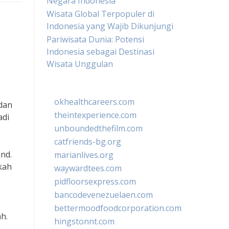
Negara Indonesia
Wisata Global Terpopuler di
Indonesia yang Wajib Dikunjungi
Pariwisata Dunia: Potensi
Indonesia sebagai Destinasi
Wisata Unggulan
okhealthcareers.com
 dan
theintexperience.com
adi
unboundedthefilm.com
catfriends-bg.org
and.
marianlives.org
kah
waywardtees.com
pidfloorsexpress.com
bancodevenezuelaen.com
bettermoodfoodcorporation.com
ah.
hingstonnt.com