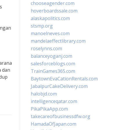
chooseagender.com
s
hoverboardssale.com
alaskapolitics.com
stsmp.org
dengan
manoelneves.com
mandelaeffectlibrary.com
roselynns.com
balanceyoganj.com
sarana
salesforceblogs.com
a dan
TrainGames365.com
idup
BaytownEvaCationRentals.com
JabalpurCakeDelivery.com
halobjd.com
intelligenceqatar.com
PikaPikaApp.com
takecareofbusinessdfw.org
HamadaOfJapan.com