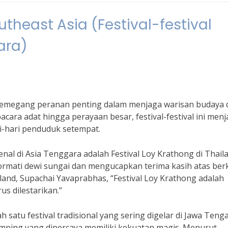
outheast Asia (Festival-festival
ara)
ra memegang peranan penting dalam menjaga warisan budaya
acara adat hingga perayaan besar, festival-festival ini menj
i-hari penduduk setempat.
kenal di Asia Tenggara adalah Festival Loy Krathong di Thail
ormati dewi sungai dan mengucapkan terima kasih atas ber
land, Supachai Yavaprabhas, “Festival Loy Krathong adalah
s dilestarikan.”
h satu festival tradisional yang sering digelar di Jawa Teng
 lumping yang dipercaya memiliki kekuatan magis. Menurut