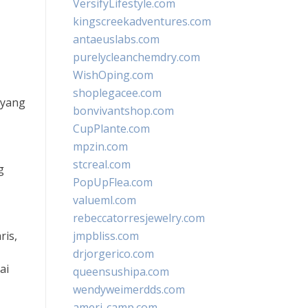
VersifyLifestyle.com
kingscreekadventures.com
antaeuslabs.com
purelycleanchemdry.com
WishOping.com
shoplegacee.com
 yang
bonvivantshop.com
CupPlante.com
mpzin.com
stcreal.com
g
PopUpFlea.com
valueml.com
rebeccatorresjewelry.com
ris,
jmpbliss.com
drjorgerico.com
ai
queensushipa.com
wendyweimerdds.com
ameri-camp.com