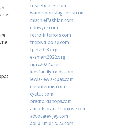
u-seehomes.com
hi.
watersportslagonissi.com
orasi
mischieffashion.com
eduwyre.com
retro-interiors.com
ara
auna
theblvd-boise.com
fpet2023.org
e-smart2022.org
ngrc2022.org
leesfamilyfoods.com
apat
lewis-lewis-cpas.com
eleontennis.com
cyetus.com
bradfordshops.com
almadenranchsanjose.com
advocatevijay.com
adlibilimler2023.com