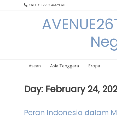
Skip
Call Us: +2782 444 YEAH
to
content
AVENUE26T
Neg
Asean
Asia Tenggara
Eropa
Day:
February 24, 20
Peran Indonesia dalam 