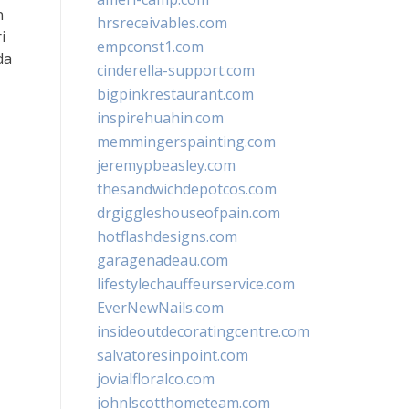
n
hrsreceivables.com
i
empconst1.com
da
cinderella-support.com
bigpinkrestaurant.com
inspirehuahin.com
memmingerspainting.com
jeremypbeasley.com
thesandwichdepotcos.com
drgiggleshouseofpain.com
hotflashdesigns.com
garagenadeau.com
lifestylechauffeurservice.com
EverNewNails.com
insideoutdecoratingcentre.com
salvatoresinpoint.com
jovialfloralco.com
johnlscotthometeam.com