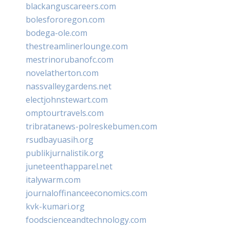
blackanguscareers.com
bolesfororegon.com
bodega-ole.com
thestreamlinerlounge.com
mestrinorubanofc.com
novelatherton.com
nassvalleygardens.net
electjohnstewart.com
omptourtravels.com
tribratanews-polreskebumen.com
rsudbayuasih.org
publikjurnalistik.org
juneteenthapparel.net
italywarm.com
journaloffinanceeconomics.com
kvk-kumari.org
foodscienceandtechnology.com