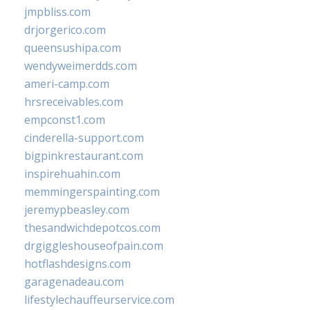
jmpbliss.com
drjorgerico.com
queensushipa.com
wendyweimerdds.com
ameri-camp.com
hrsreceivables.com
empconst1.com
cinderella-support.com
bigpinkrestaurant.com
inspirehuahin.com
memmingerspainting.com
jeremypbeasley.com
thesandwichdepotcos.com
drgiggleshouseofpain.com
hotflashdesigns.com
garagenadeau.com
lifestylechauffeurservice.com