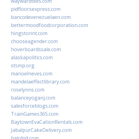
waywardtees.com
pidfloorsexpress.com
bancodevenezuelaen.com
bettermoodfoodcorporation.com
hingstonnt.com
chooseagender.com
hoverboardssale.com
alaskapolitics.com
stsmp.org
manoelneves.com
mandelaeffectlibrary.com
roselynns.com
balanceyoganj.com
salesforceblogs.com
TrainGames365.com
BaytownEvaCationRentals.com
JabalpurCakeDelivery.com
halobjd.com