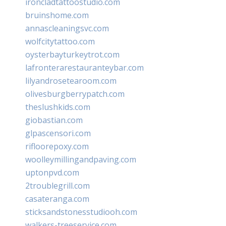
ironcladtattoostudio.com
bruinshome.com
annascleaningsvc.com
wolfcitytattoo.com
oysterbayturkeytrot.com
lafronterarestauranteybar.com
lilyandrosetearoom.com
olivesburgberrypatch.com
theslushkids.com
giobastian.com
glpascensori.com
rifloorepoxy.com
woolleymillingandpaving.com
uptonpvd.com
2troublegrill.com
casateranga.com
sticksandstonesstudiooh.com
walkers-treeservice.com