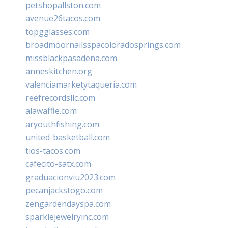
petshopallston.com
avenue26tacos.com
topgglasses.com
broadmoornailsspacoloradosprings.com
missblackpasadena.com
anneskitchen.org
valenciamarketytaqueria.com
reefrecordsllc.com
alawaffle.com
aryouthfishing.com
united-basketball.com
tios-tacos.com
cafecito-satx.com
graduacionviu2023.com
pecanjackstogo.com
zengardendayspa.com
sparklejewelryinc.com