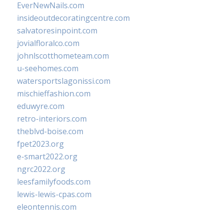
EverNewNails.com
insideoutdecoratingcentre.com
salvatoresinpoint.com
jovialfloralco.com
johnlscotthometeam.com
u-seehomes.com
watersportslagonissi.com
mischieffashion.com
eduwyre.com
retro-interiors.com
theblvd-boise.com
fpet2023.org
e-smart2022.org
ngrc2022.org
leesfamilyfoods.com
lewis-lewis-cpas.com
eleontennis.com