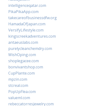
intelligenceqatar.com
PikaPikaApp.com
takecareofbusinessdfw.org
HamadaOfJapan.com
VersifyLifestyle.com
kingscreekadventures.com
antaeuslabs.com
purelycleanchemdry.com
WishOping.com
shoplegacee.com
bonvivantshop.com
CupPlante.com
mpzin.com
stcreal.com
PopUpFlea.com
valueml.com
rebeccatorresjewelry.com