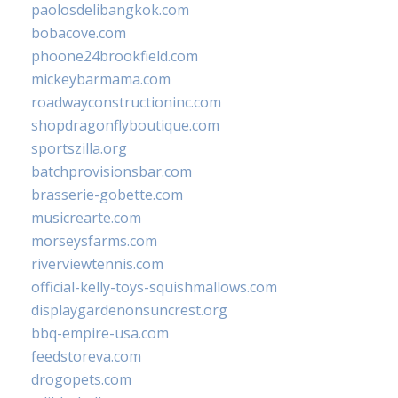
paolosdelibangkok.com
bobacove.com
phoone24brookfield.com
mickeybarmama.com
roadwayconstructioninc.com
shopdragonflyboutique.com
sportszilla.org
batchprovisionsbar.com
brasserie-gobette.com
musicrearte.com
morseysfarms.com
riverviewtennis.com
official-kelly-toys-squishmallows.com
displaygardenonsuncrest.org
bbq-empire-usa.com
feedstoreva.com
drogopets.com