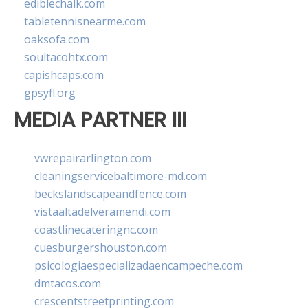
ediblechalk.com
tabletennisnearme.com
oaksofa.com
soultacohtx.com
capishcaps.com
gpsyfl.org
MEDIA PARTNER III
vwrepairarlington.com
cleaningservicebaltimore-md.com
beckslandscapeandfence.com
vistaaltadelveramendi.com
coastlinecateringnc.com
cuesburgershouston.com
psicologiaespecializadaencampeche.com
dmtacos.com
crescentstreetprinting.com