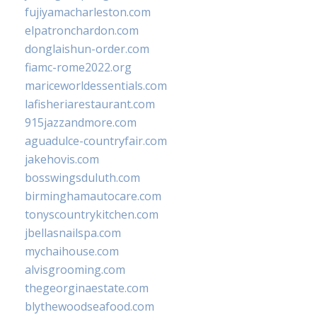
fujiyamacharleston.com
elpatronchardon.com
donglaishun-order.com
fiamc-rome2022.org
mariceworldessentials.com
lafisheriarestaurant.com
915jazzandmore.com
aguadulce-countryfair.com
jakehovis.com
bosswingsduluth.com
birminghamautocare.com
tonyscountrykitchen.com
jbellasnailspa.com
mychaihouse.com
alvisgrooming.com
thegeorginaestate.com
blythewoodseafood.com