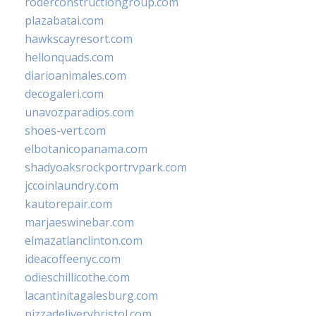
roderconstructiongroup.com
plazabatai.com
hawkscayresort.com
hellonquads.com
diarioanimales.com
decogaleri.com
unavozparadios.com
shoes-vert.com
elbotanicopanama.com
shadyoaksrockportrvpark.com
jccoinlaundry.com
kautorepair.com
marjaeswinebar.com
elmazatlanclinton.com
ideacoffeenyc.com
odieschillicothe.com
lacantinitagalesburg.com
pizzadeliverybristol.com