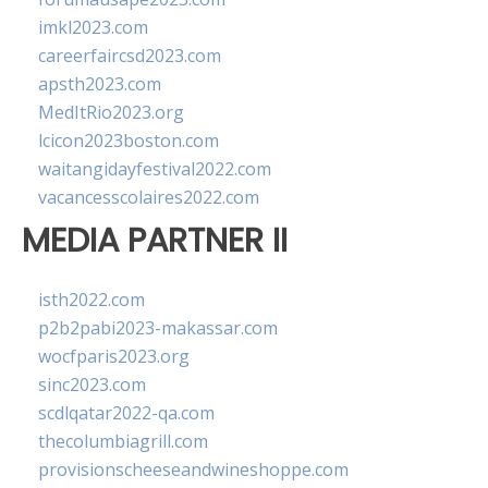
imkl2023.com
careerfaircsd2023.com
apsth2023.com
MedItRio2023.org
lcicon2023boston.com
waitangidayfestival2022.com
vacancesscolaires2022.com
MEDIA PARTNER II
isth2022.com
p2b2pabi2023-makassar.com
wocfparis2023.org
sinc2023.com
scdlqatar2022-qa.com
thecolumbiagrill.com
provisionscheeseandwineshoppe.com