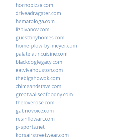
hornopizza.com
driveadragster.com
hematologa.com
lizaivanov.com
guesttinyhomes.com
home-plow-by-meyer.com
palatelatincuisine.com
blackdoglegacy.com
eatvivahouston.com
thebigshowok.com
chimeandstave.com
greatwallseafoodny.com
theloverose.com
gabriovoice.com
resinflowart.com
p-sports.net
korsairstreetwear.com