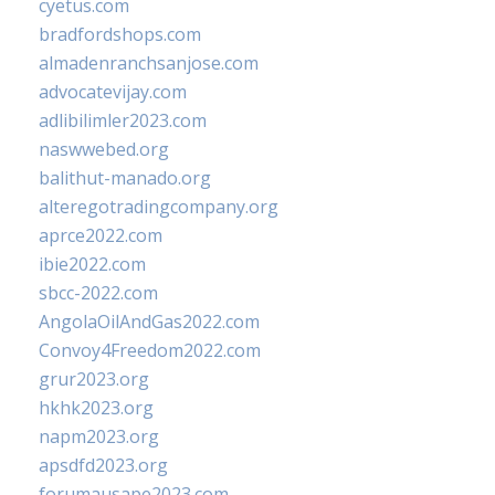
cyetus.com
bradfordshops.com
almadenranchsanjose.com
advocatevijay.com
adlibilimler2023.com
naswwebed.org
balithut-manado.org
alteregotradingcompany.org
aprce2022.com
ibie2022.com
sbcc-2022.com
AngolaOilAndGas2022.com
Convoy4Freedom2022.com
grur2023.org
hkhk2023.org
napm2023.org
apsdfd2023.org
forumausape2023.com