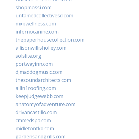
shopmossi.com
untamedcollectivesd.com
mxpwellness.com
infernocanine.com
thepaperhousecollection.com
allisonwillisholley.com
solslite.org
portwayinn.com
djmaddogmusic.com
thesoundarchitects.com
allin1roofing.com
keepjudgewebb.com
anatomyofadventure.com
drivancastillo.com
cmmedspa.com
midletontkd.com
gardensandgrills.com