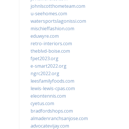
johnlscotthometeam.com
u-seehomes.com
watersportslagonissi.com
mischieffashion.com
eduwyre.com
retro-interiors.com
theblvd-boise.com
fpet2023.org
e-smart2022.org
ngrc2022.org
leesfamilyfoods.com
lewis-lewis-cpas.com
eleontennis.com
cyetus.com
bradfordshops.com
almadenranchsanjose.com
advocatevijay.com