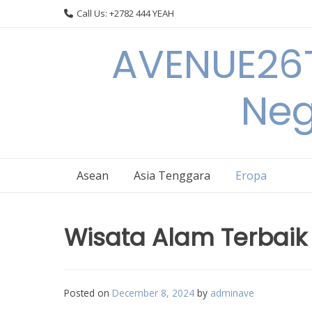
Skip
Call Us: +2782 444 YEAH
to
content
AVENUE26T
Neg
Asean
Asia Tenggara
Eropa
Wisata Alam Terbaik
Posted on
December 8, 2024
by
adminave