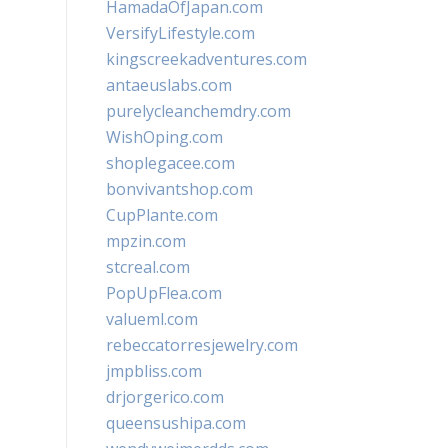
HamadaOfJapan.com
VersifyLifestyle.com
kingscreekadventures.com
antaeuslabs.com
purelycleanchemdry.com
WishOping.com
shoplegacee.com
bonvivantshop.com
CupPlante.com
mpzin.com
stcreal.com
PopUpFlea.com
valueml.com
rebeccatorresjewelry.com
jmpbliss.com
drjorgerico.com
queensushipa.com