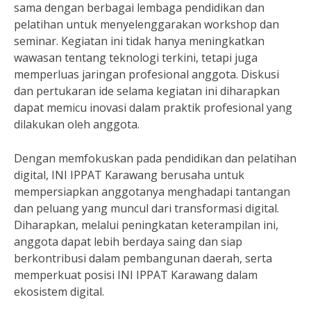
sama dengan berbagai lembaga pendidikan dan
pelatihan untuk menyelenggarakan workshop dan
seminar. Kegiatan ini tidak hanya meningkatkan
wawasan tentang teknologi terkini, tetapi juga
memperluas jaringan profesional anggota. Diskusi
dan pertukaran ide selama kegiatan ini diharapkan
dapat memicu inovasi dalam praktik profesional yang
dilakukan oleh anggota.
Dengan memfokuskan pada pendidikan dan pelatihan
digital, INI IPPAT Karawang berusaha untuk
mempersiapkan anggotanya menghadapi tantangan
dan peluang yang muncul dari transformasi digital.
Diharapkan, melalui peningkatan keterampilan ini,
anggota dapat lebih berdaya saing dan siap
berkontribusi dalam pembangunan daerah, serta
memperkuat posisi INI IPPAT Karawang dalam
ekosistem digital.