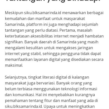
Meskipun siku.blksamarinda.id menawarkan berbagai
kemudahan dan manfaat untuk masyarakat
Samarinda, platform ini juga menghadapi sejumlah
tantangan yang perlu diatasi. Pertama, masalah
keterbatasan aksesibilitas internet menjadi hambatan
signifikan. Banyak daerah di Samarinda yang masih
mengalami kesulitan untuk mengakses jaringan
internet yang stabil, sehingga pengguna tidak dapat
memanfaatkan layanan digital yang disediakan secara
maksimal.
Selanjutnya, tingkat literasi digital di kalangan
masyarakat juga bervariasi. Banyak orang yang
belum terbiasa menggunakan teknologi informasi
dan komunikasi. Hal ini menyebabkan kurangnya
pemahaman tentang fitur dan manfaat yang ada di
siku.blksamarinda.id. Upaya untuk meningkatkan