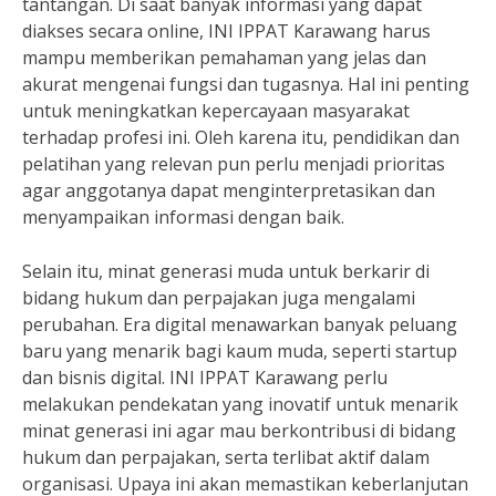
tantangan. Di saat banyak informasi yang dapat
diakses secara online, INI IPPAT Karawang harus
mampu memberikan pemahaman yang jelas dan
akurat mengenai fungsi dan tugasnya. Hal ini penting
untuk meningkatkan kepercayaan masyarakat
terhadap profesi ini. Oleh karena itu, pendidikan dan
pelatihan yang relevan pun perlu menjadi prioritas
agar anggotanya dapat menginterpretasikan dan
menyampaikan informasi dengan baik.
Selain itu, minat generasi muda untuk berkarir di
bidang hukum dan perpajakan juga mengalami
perubahan. Era digital menawarkan banyak peluang
baru yang menarik bagi kaum muda, seperti startup
dan bisnis digital. INI IPPAT Karawang perlu
melakukan pendekatan yang inovatif untuk menarik
minat generasi ini agar mau berkontribusi di bidang
hukum dan perpajakan, serta terlibat aktif dalam
organisasi. Upaya ini akan memastikan keberlanjutan