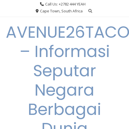
Skip
Call Us: +2782 444 YEAH
to
Cape Town, South Africa
content
AVENUE26TACO
– Informasi
Seputar
Negara
Berbagai
Dunia