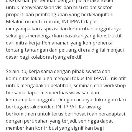
diskusi dan pertemuan dengan para stakeholder
untuk menyelaraskan visi dan misi dalam sektor
properti dan pembangunan yang berkelanjutan.
Melalui forum-forum ini, INI IPPAT dapat
menyampaikan aspirasi dan kebutuhan anggotanya,
sekaligus mendengarkan masukan yang konstruktif
dari mitra kerja. Pemahaman yang komprehensif
tentang tantangan dan peluang di era digital menjadi
dasar bagi kolaborasi yang efektif.
Selain itu, kerja sama dengan pihak swasta dan
komunitas lokal juga menjadi fokus INI IPPAT. Inisiatif
untuk mengadakan pelatihan, seminar, dan workshop
bersama dapat memperluas wawasan dan
keterampilan anggota. Dengan adanya dukungan dari
berbagai stakeholder, INI IPPAT Karawang
berkomitmen untuk terus berinovasi dan beradaptasi
dengan perubahan yang terjadi, sehingga dapat
memberikan kontribusi yang signifikan bagi