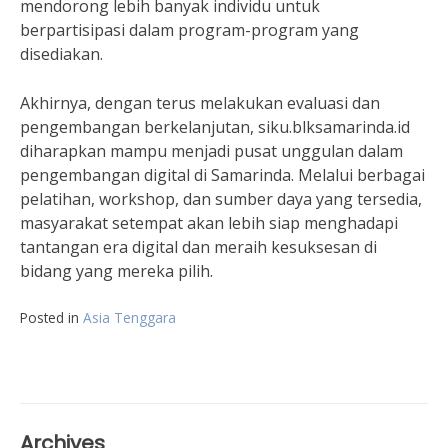
mendorong lebih banyak individu untuk
berpartisipasi dalam program-program yang
disediakan.
Akhirnya, dengan terus melakukan evaluasi dan
pengembangan berkelanjutan, siku.blksamarinda.id
diharapkan mampu menjadi pusat unggulan dalam
pengembangan digital di Samarinda. Melalui berbagai
pelatihan, workshop, dan sumber daya yang tersedia,
masyarakat setempat akan lebih siap menghadapi
tantangan era digital dan meraih kesuksesan di
bidang yang mereka pilih.
Posted in
Asia Tenggara
Archives