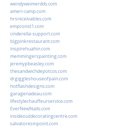
wendyweimerdds.com
ameri-camp.com
hrsreceivables.com
empconst1.com
cinderella-support.com
bigpinkrestaurant.com
inspirehuahin.com
memmingerspainting.com
jeremypbeasley.com
thesandwichdepotcos.com
drgiggleshouseofpain.com
hotflashdesigns.com
garagenadeau.com
lifestylechauffeurservice.com
EverNewNails.com
insideoutdecoratingcentre.com
salvatoresinpoint.com