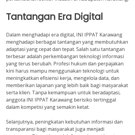
Tantangan Era Digital
Dalam menghadapi era digital, INI IPPAT Karawang
menghadapi berbagai tantangan yang membutuhkan
adaptasi yang cepat dan tepat. Salah satu tantangan
terbesar adalah perkembangan teknologi informasi
yang terus berubah. Profesi hukum dan perpajakan
kini harus mampu menggunakan teknologi untuk
meningkatkan efisiensi kerja, mengelola data, dan
memberikan layanan yang lebih baik bagi masyarakat
serta klien. Tanpa kemampuan untuk beradaptasi,
anggota INI IPPAT Karawang berisiko tertinggal
dalam kompetisi yang semakin ketat.
Selanjutnya, peningkatan kebutuhan informasi dan
transparansi bagi masyarakat juga menjadi