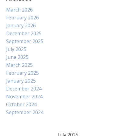
March 2026
February 2026
January 2026
December 2025
September 2025
July 2025
June 2025
March 2025
February 2025
January 2025
December 2024
November 2024
October 2024
September 2024
July 2025