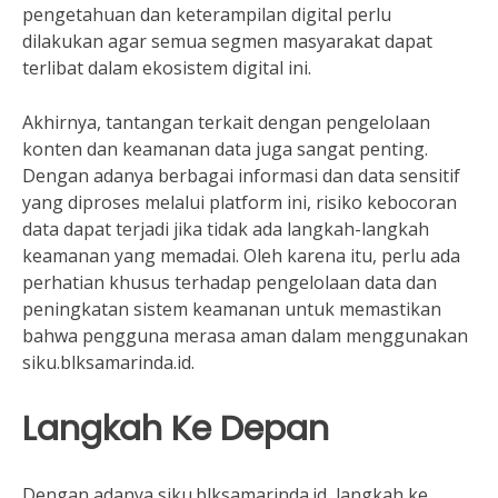
pengetahuan dan keterampilan digital perlu
dilakukan agar semua segmen masyarakat dapat
terlibat dalam ekosistem digital ini.
Akhirnya, tantangan terkait dengan pengelolaan
konten dan keamanan data juga sangat penting.
Dengan adanya berbagai informasi dan data sensitif
yang diproses melalui platform ini, risiko kebocoran
data dapat terjadi jika tidak ada langkah-langkah
keamanan yang memadai. Oleh karena itu, perlu ada
perhatian khusus terhadap pengelolaan data dan
peningkatan sistem keamanan untuk memastikan
bahwa pengguna merasa aman dalam menggunakan
siku.blksamarinda.id.
Langkah Ke Depan
Dengan adanya siku.blksamarinda.id, langkah ke