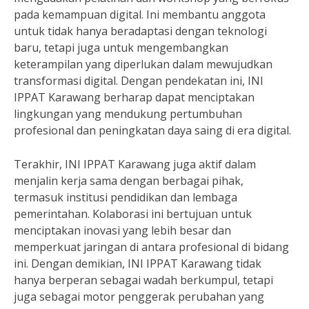
pada kemampuan digital. Ini membantu anggota
untuk tidak hanya beradaptasi dengan teknologi
baru, tetapi juga untuk mengembangkan
keterampilan yang diperlukan dalam mewujudkan
transformasi digital. Dengan pendekatan ini, INI
IPPAT Karawang berharap dapat menciptakan
lingkungan yang mendukung pertumbuhan
profesional dan peningkatan daya saing di era digital.
Terakhir, INI IPPAT Karawang juga aktif dalam
menjalin kerja sama dengan berbagai pihak,
termasuk institusi pendidikan dan lembaga
pemerintahan. Kolaborasi ini bertujuan untuk
menciptakan inovasi yang lebih besar dan
memperkuat jaringan di antara profesional di bidang
ini. Dengan demikian, INI IPPAT Karawang tidak
hanya berperan sebagai wadah berkumpul, tetapi
juga sebagai motor penggerak perubahan yang