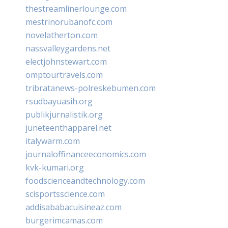
thestreamlinerlounge.com
mestrinorubanofc.com
novelatherton.com
nassvalleygardens.net
electjohnstewart.com
omptourtravels.com
tribratanews-polreskebumen.com
rsudbayuasih.org
publikjurnalistik.org
juneteenthapparel.net
italywarm.com
journaloffinanceeconomics.com
kvk-kumari.org
foodscienceandtechnology.com
scisportsscience.com
addisababacuisineaz.com
burgerimcamas.com