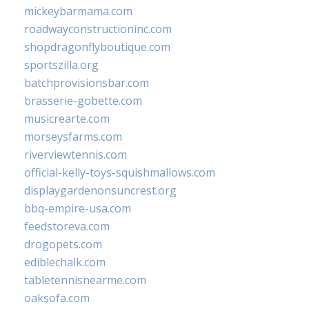
mickeybarmama.com
roadwayconstructioninc.com
shopdragonflyboutique.com
sportszilla.org
batchprovisionsbar.com
brasserie-gobette.com
musicrearte.com
morseysfarms.com
riverviewtennis.com
official-kelly-toys-squishmallows.com
displaygardenonsuncrest.org
bbq-empire-usa.com
feedstoreva.com
drogopets.com
ediblechalk.com
tabletennisnearme.com
oaksofa.com