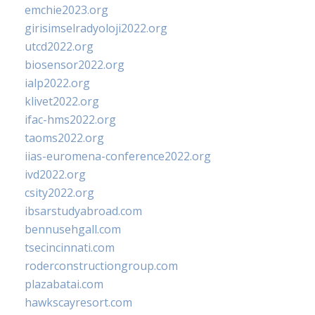
emchie2023.org
girisimselradyoloji2022.org
utcd2022.org
biosensor2022.org
ialp2022.org
klivet2022.org
ifac-hms2022.org
taoms2022.org
iias-euromena-conference2022.org
ivd2022.org
csity2022.org
ibsarstudyabroad.com
bennusehgall.com
tsecincinnati.com
roderconstructiongroup.com
plazabatai.com
hawkscayresort.com