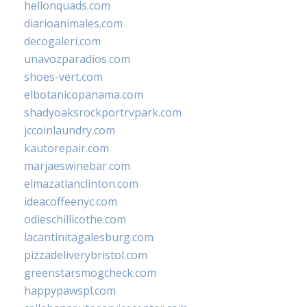
hellonquads.com
diarioanimales.com
decogaleri.com
unavozparadios.com
shoes-vert.com
elbotanicopanama.com
shadyoaksrockportrvpark.com
jccoinlaundry.com
kautorepair.com
marjaeswinebar.com
elmazatlanclinton.com
ideacoffeenyc.com
odieschillicothe.com
lacantinitagalesburg.com
pizzadeliverybristol.com
greenstarsmogcheck.com
happypawspl.com