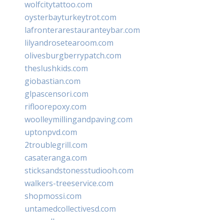
wolfcitytattoo.com
oysterbayturkeytrot.com
lafronterarestauranteybar.com
lilyandrosetearoom.com
olivesburgberrypatch.com
theslushkids.com
giobastian.com
glpascensori.com
rifloorepoxy.com
woolleymillingandpaving.com
uptonpvd.com
2troublegrill.com
casateranga.com
sticksandstonesstudiooh.com
walkers-treeservice.com
shopmossi.com
untamedcollectivesd.com