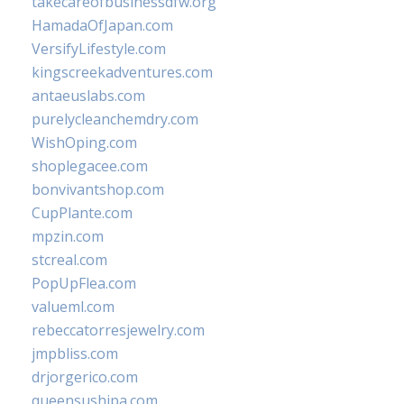
takecareofbusinessdfw.org
HamadaOfJapan.com
VersifyLifestyle.com
kingscreekadventures.com
antaeuslabs.com
purelycleanchemdry.com
WishOping.com
shoplegacee.com
bonvivantshop.com
CupPlante.com
mpzin.com
stcreal.com
PopUpFlea.com
valueml.com
rebeccatorresjewelry.com
jmpbliss.com
drjorgerico.com
queensushipa.com