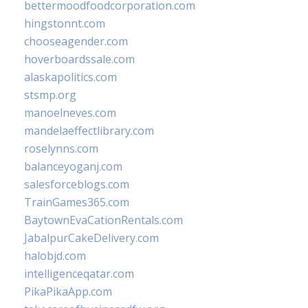
bettermoodfoodcorporation.com
hingstonnt.com
chooseagender.com
hoverboardssale.com
alaskapolitics.com
stsmp.org
manoelneves.com
mandelaeffectlibrary.com
roselynns.com
balanceyoganj.com
salesforceblogs.com
TrainGames365.com
BaytownEvaCationRentals.com
JabalpurCakeDelivery.com
halobjd.com
intelligenceqatar.com
PikaPikaApp.com