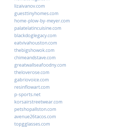
lizaivanov.com
guesttinyhomes.com
home-plow-by-meyer.com
palatelatincuisine.com
blackdoglegacy.com
eatvivahouston.com
thebigshowok.com
chimeandstave.com
greatwallseafoodny.com
theloverose.com
gabriovoice.com
resinflowart.com
p-sports.net
korsairstreetwear.com
petshopallston.com
avenue26tacos.com
topgglasses.com