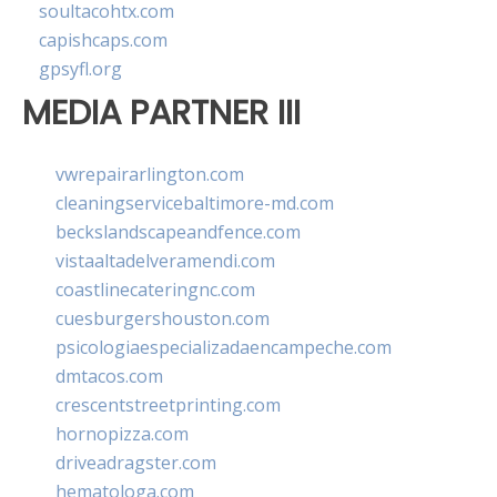
soultacohtx.com
capishcaps.com
gpsyfl.org
MEDIA PARTNER III
vwrepairarlington.com
cleaningservicebaltimore-md.com
beckslandscapeandfence.com
vistaaltadelveramendi.com
coastlinecateringnc.com
cuesburgershouston.com
psicologiaespecializadaencampeche.com
dmtacos.com
crescentstreetprinting.com
hornopizza.com
driveadragster.com
hematologa.com