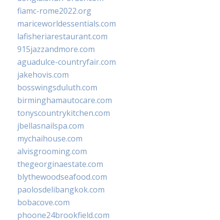
fiamc-rome2022.org
mariceworldessentials.com
lafisheriarestaurant.com
915jazzandmore.com
aguadulce-countryfair.com
jakehovis.com
bosswingsduluth.com
birminghamautocare.com
tonyscountrykitchen.com
jbellasnailspa.com
mychaihouse.com
alvisgrooming.com
thegeorginaestate.com
blythewoodseafood.com
paolosdelibangkok.com
bobacove.com
phoone24brookfield.com