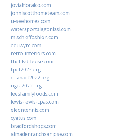
jovialfloralco.com
johnlscotthometeam.com
u-seehomes.com
watersportslagonissi.com
mischieffashion.com
eduwyre.com
retro-interiors.com
theblvd-boise.com
fpet2023.org
e-smart2022.org
ngrc2022.org
leesfamilyfoods.com
lewis-lewis-cpas.com
eleontennis.com
cyetus.com
bradfordshops.com
almadenranchsanjose.com