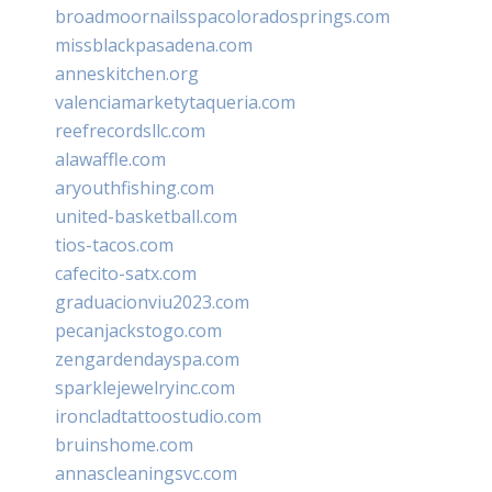
broadmoornailsspacoloradosprings.com
missblackpasadena.com
anneskitchen.org
valenciamarketytaqueria.com
reefrecordsllc.com
alawaffle.com
aryouthfishing.com
united-basketball.com
tios-tacos.com
cafecito-satx.com
graduacionviu2023.com
pecanjackstogo.com
zengardendayspa.com
sparklejewelryinc.com
ironcladtattoostudio.com
bruinshome.com
annascleaningsvc.com