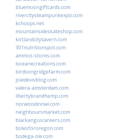
bluemoongiftcards.com
rivercitysteampunkexpo.com
kchoops.net
mountainsideskateshop.com
kirtlandcitytavern.com
301nutritionspot.com
ammos-stores.com
loceanecreations.com
birdsongridgefarm.com
joiedevivblog.com
valera-amsterdam.com
libertybrandhemp.com
norwoodinnwi.com
neighboursmarket.com
blackanguscareers.com
bolesfororegon.com
bodega-ole.com