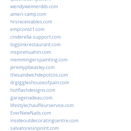
wendyweimerdds.com
ameri-camp.com
hrsreceivables.com
empconst1.com
cinderella-support.com
bigpinkrestaurant.com
inspirehuahin.com
memmingerspainting.com
jeremypbeasley.com
thesandwichdepotcos.com
drgiggleshouseofpain.com
hotflashdesigns.com
garagenadeau.com
lifestylechauffeurservice.com
EverNewNails.com
insideoutdecoratingcentre.com
salvatoresinpoint.com