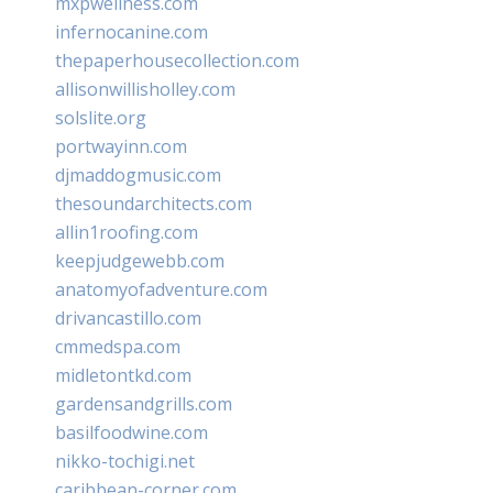
mxpwellness.com
infernocanine.com
thepaperhousecollection.com
allisonwillisholley.com
solslite.org
portwayinn.com
djmaddogmusic.com
thesoundarchitects.com
allin1roofing.com
keepjudgewebb.com
anatomyofadventure.com
drivancastillo.com
cmmedspa.com
midletontkd.com
gardensandgrills.com
basilfoodwine.com
nikko-tochigi.net
caribbean-corner.com