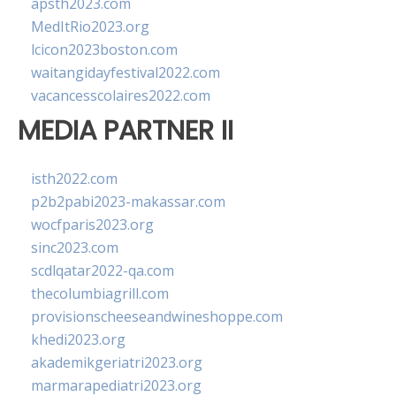
apsth2023.com
MedItRio2023.org
lcicon2023boston.com
waitangidayfestival2022.com
vacancesscolaires2022.com
MEDIA PARTNER II
isth2022.com
p2b2pabi2023-makassar.com
wocfparis2023.org
sinc2023.com
scdlqatar2022-qa.com
thecolumbiagrill.com
provisionscheeseandwineshoppe.com
khedi2023.org
akademikgeriatri2023.org
marmarapediatri2023.org