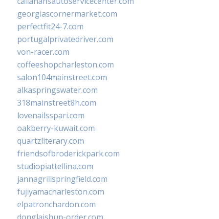
callahansautoservicecenter.com
georgiascornermarket.com
perfectfit24-7.com
portugalprivatedriver.com
von-racer.com
coffeeshopcharleston.com
salon104mainstreet.com
alkaspringswater.com
318mainstreet8h.com
lovenailsspari.com
oakberry-kuwait.com
quartzliterary.com
friendsofbroderickpark.com
studiopiattellina.com
jannagrillspringfield.com
fujiyamacharleston.com
elpatronchardon.com
donglaishun-order.com