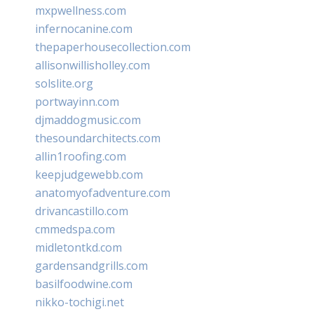
mxpwellness.com
infernocanine.com
thepaperhousecollection.com
allisonwillisholley.com
solslite.org
portwayinn.com
djmaddogmusic.com
thesoundarchitects.com
allin1roofing.com
keepjudgewebb.com
anatomyofadventure.com
drivancastillo.com
cmmedspa.com
midletontkd.com
gardensandgrills.com
basilfoodwine.com
nikko-tochigi.net