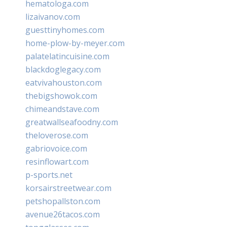
hematologa.com
lizaivanov.com
guesttinyhomes.com
home-plow-by-meyer.com
palatelatincuisine.com
blackdoglegacy.com
eatvivahouston.com
thebigshowok.com
chimeandstave.com
greatwallseafoodny.com
theloverose.com
gabriovoice.com
resinflowart.com
p-sports.net
korsairstreetwear.com
petshopallston.com
avenue26tacos.com