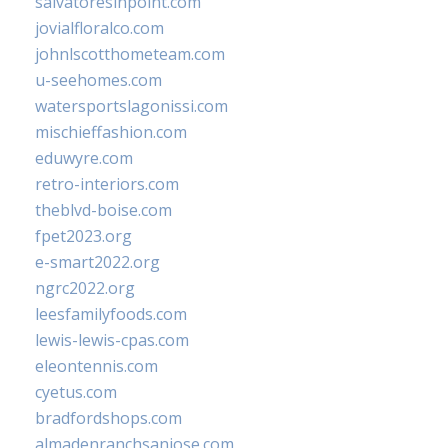
salvatoresinpoint.com
jovialfloralco.com
johnlscotthometeam.com
u-seehomes.com
watersportslagonissi.com
mischieffashion.com
eduwyre.com
retro-interiors.com
theblvd-boise.com
fpet2023.org
e-smart2022.org
ngrc2022.org
leesfamilyfoods.com
lewis-lewis-cpas.com
eleontennis.com
cyetus.com
bradfordshops.com
almadenranchsanjose.com