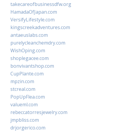
takecareofbusinessdfw.org
HamadaOfJapan.com
VersifyLifestyle.com
kingscreekadventures.com
antaeuslabs.com
purelycleanchemdry.com
WishOping.com
shoplegacee.com
bonvivantshop.com
CupPlante.com
mpzin.com
stcreal.com
PopUpFlea.com
valueml.com
rebeccatorresjewelry.com
jmpbliss.com
drjorgerico.com