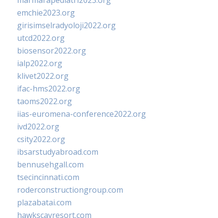
marmarapediatri2023.org
emchie2023.org
girisimselradyoloji2022.org
utcd2022.org
biosensor2022.org
ialp2022.org
klivet2022.org
ifac-hms2022.org
taoms2022.org
iias-euromena-conference2022.org
ivd2022.org
csity2022.org
ibsarstudyabroad.com
bennusehgall.com
tsecincinnati.com
roderconstructiongroup.com
plazabatai.com
hawkscayresort.com