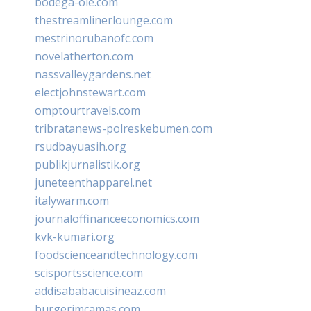
bodega-ole.com
thestreamlinerlounge.com
mestrinorubanofc.com
novelatherton.com
nassvalleygardens.net
electjohnstewart.com
omptourtravels.com
tribratanews-polreskebumen.com
rsudbayuasih.org
publikjurnalistik.org
juneteenthapparel.net
italywarm.com
journaloffinanceeconomics.com
kvk-kumari.org
foodscienceandtechnology.com
scisportsscience.com
addisababacuisineaz.com
burgerimcamas.com