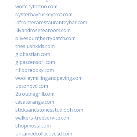
wolfcitytattoo.com
oysterbayturkeytrot.com
lafronterarestauranteybar.com
lilyandrosetearoom.com
olivesburgberrypatch.com
theslushkids.com
giobastian.com
glpascensori.com
rifloorepoxy.com
woolleymillingandpaving.com
uptonpvd.com
2troublegrill.com
casateranga.com
sticksandstonesstudiooh.com
walkers-treeservice.com
shopmossi.com
untamedcollectivesd.com