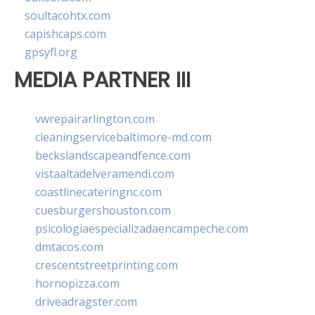
soultacohtx.com
capishcaps.com
gpsyfl.org
MEDIA PARTNER III
vwrepairarlington.com
cleaningservicebaltimore-md.com
beckslandscapeandfence.com
vistaaltadelveramendi.com
coastlinecateringnc.com
cuesburgershouston.com
psicologiaespecializadaencampeche.com
dmtacos.com
crescentstreetprinting.com
hornopizza.com
driveadragster.com