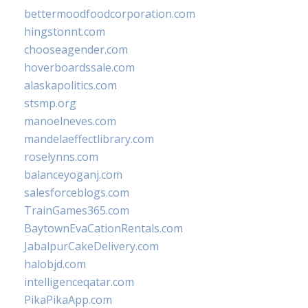
bettermoodfoodcorporation.com
hingstonnt.com
chooseagender.com
hoverboardssale.com
alaskapolitics.com
stsmp.org
manoelneves.com
mandelaeffectlibrary.com
roselynns.com
balanceyoganj.com
salesforceblogs.com
TrainGames365.com
BaytownEvaCationRentals.com
JabalpurCakeDelivery.com
halobjd.com
intelligenceqatar.com
PikaPikaApp.com