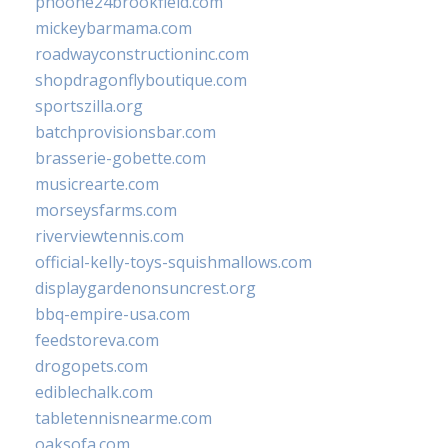
phoone24brookfield.com
mickeybarmama.com
roadwayconstructioninc.com
shopdragonflyboutique.com
sportszilla.org
batchprovisionsbar.com
brasserie-gobette.com
musicrearte.com
morseysfarms.com
riverviewtennis.com
official-kelly-toys-squishmallows.com
displaygardenonsuncrest.org
bbq-empire-usa.com
feedstoreva.com
drogopets.com
ediblechalk.com
tabletennisnearme.com
oaksofa.com