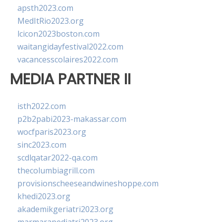
apsth2023.com
MedItRio2023.org
lcicon2023boston.com
waitangidayfestival2022.com
vacancesscolaires2022.com
MEDIA PARTNER II
isth2022.com
p2b2pabi2023-makassar.com
wocfparis2023.org
sinc2023.com
scdlqatar2022-qa.com
thecolumbiagrill.com
provisionscheeseandwineshoppe.com
khedi2023.org
akademikgeriatri2023.org