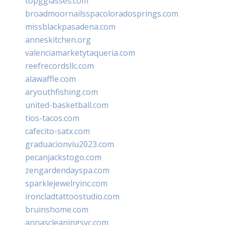
topgglasses.com
broadmoornailsspacoloradosprings.com
missblackpasadena.com
anneskitchen.org
valenciamarketytaqueria.com
reefrecordsllc.com
alawaffle.com
aryouthfishing.com
united-basketball.com
tios-tacos.com
cafecito-satx.com
graduacionviu2023.com
pecanjackstogo.com
zengardendayspa.com
sparklejewelryinc.com
ironcladtattoostudio.com
bruinshome.com
annascleaningsvc.com