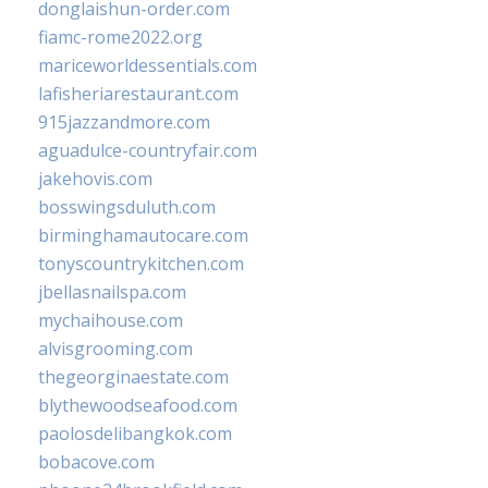
donglaishun-order.com
fiamc-rome2022.org
mariceworldessentials.com
lafisheriarestaurant.com
915jazzandmore.com
aguadulce-countryfair.com
jakehovis.com
bosswingsduluth.com
birminghamautocare.com
tonyscountrykitchen.com
jbellasnailspa.com
mychaihouse.com
alvisgrooming.com
thegeorginaestate.com
blythewoodseafood.com
paolosdelibangkok.com
bobacove.com