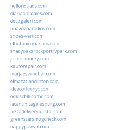
hellonquads.com
diarioanimales.com
decogaleri.com
unavozparadios.com
shoes-vert.com
elbotanicopanama.com
shadyoaksrockportrvpark.com
jccoinlaundry.com
kautorepair.com
marjaeswinebar.com
elmazatlanclinton.com
ideacoffeenyc.com
odieschillicothe.com
lacantinitagalesburg.com
pizzadeliverybristol.com
greenstarsmogcheck.com
happypawspl.com