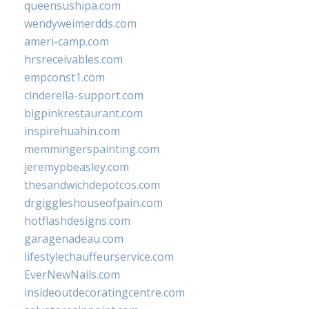
queensushipa.com
wendyweimerdds.com
ameri-camp.com
hrsreceivables.com
empconst1.com
cinderella-support.com
bigpinkrestaurant.com
inspirehuahin.com
memmingerspainting.com
jeremypbeasley.com
thesandwichdepotcos.com
drgiggleshouseofpain.com
hotflashdesigns.com
garagenadeau.com
lifestylechauffeurservice.com
EverNewNails.com
insideoutdecoratingcentre.com