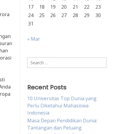
17
18
19
20
21
22
23
urora
24
25
26
27
28
29
30
31
engan
« Mar
buran
ahan
orasi
Search
for:
sti
Recent Posts
 Anda
Eropa
10 Universitas Top Dunia yang
Perlu Diketahui Mahasiswa
Indonesia
Masa Depan Pendidikan Dunia:
Tantangan dan Peluang