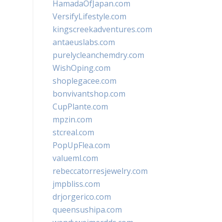
HamadaOfJapan.com
VersifyLifestyle.com
kingscreekadventures.com
antaeuslabs.com
purelycleanchemdry.com
WishOping.com
shoplegacee.com
bonvivantshop.com
CupPlante.com
mpzin.com
stcreal.com
PopUpFlea.com
valueml.com
rebeccatorresjewelry.com
jmpbliss.com
drjorgerico.com
queensushipa.com