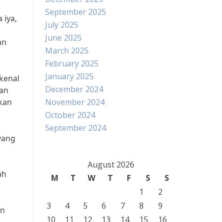
September 2025
 iya,
July 2025
June 2025
an
March 2025
February 2025
January 2025
rkenal
December 2024
an
ikan
November 2024
October 2024
September 2024
yang
August 2026
ah
M
T
W
T
F
S
S
1
2
3
4
5
6
7
8
9
an
10
11
12
13
14
15
16