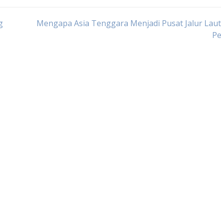
g
Mengapa Asia Tenggara Menjadi Pusat Jalur Lau
Pe