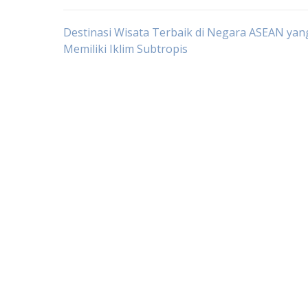
Post
Destinasi Wisata Terbaik di Negara ASEAN yan
Memiliki Iklim Subtropis
navigation