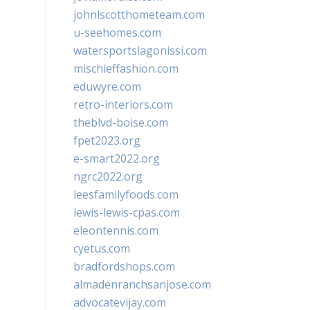
johnlscotthometeam.com
u-seehomes.com
watersportslagonissi.com
mischieffashion.com
eduwyre.com
retro-interiors.com
theblvd-boise.com
fpet2023.org
e-smart2022.org
ngrc2022.org
leesfamilyfoods.com
lewis-lewis-cpas.com
eleontennis.com
cyetus.com
bradfordshops.com
almadenranchsanjose.com
advocatevijay.com