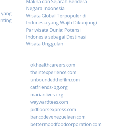
Makna dan Sejarah Bendera
Negara Indonesia
t yang
Wisata Global Terpopuler di
nting
Indonesia yang Wajib Dikunjungi
Pariwisata Dunia: Potensi
Indonesia sebagai Destinasi
Wisata Unggulan
okhealthcareers.com
theintexperience.com
unboundedthefilm.com
catfriends-bg.org
marianlives.org
waywardtees.com
pidfloorsexpress.com
bancodevenezuelaen.com
bettermoodfoodcorporation.com