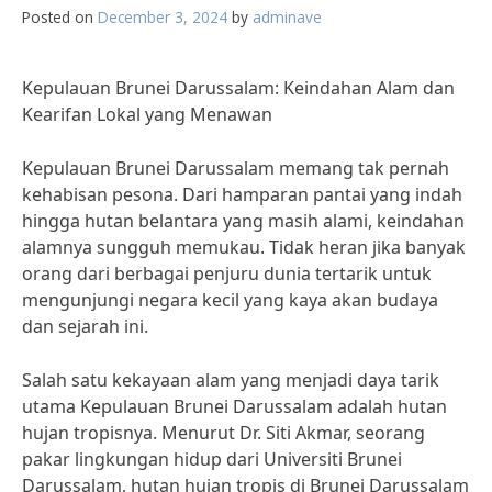
Posted on
December 3, 2024
by
adminave
Kepulauan Brunei Darussalam: Keindahan Alam dan
Kearifan Lokal yang Menawan
Kepulauan Brunei Darussalam memang tak pernah
kehabisan pesona. Dari hamparan pantai yang indah
hingga hutan belantara yang masih alami, keindahan
alamnya sungguh memukau. Tidak heran jika banyak
orang dari berbagai penjuru dunia tertarik untuk
mengunjungi negara kecil yang kaya akan budaya
dan sejarah ini.
Salah satu kekayaan alam yang menjadi daya tarik
utama Kepulauan Brunei Darussalam adalah hutan
hujan tropisnya. Menurut Dr. Siti Akmar, seorang
pakar lingkungan hidup dari Universiti Brunei
Darussalam, hutan hujan tropis di Brunei Darussalam