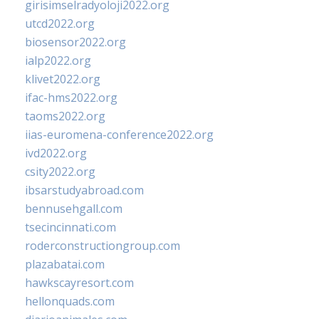
girisimselradyoloji2022.org
utcd2022.org
biosensor2022.org
ialp2022.org
klivet2022.org
ifac-hms2022.org
taoms2022.org
iias-euromena-conference2022.org
ivd2022.org
csity2022.org
ibsarstudyabroad.com
bennusehgall.com
tsecincinnati.com
roderconstructiongroup.com
plazabatai.com
hawkscayresort.com
hellonquads.com