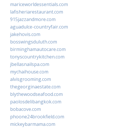
mariceworldessentials.com
lafisheriarestaurant.com
915jazzandmore.com
aguadulce-countryfair.com
jakehovis.com
bosswingsduluth.com
birminghamautocare.com
tonyscountrykitchen.com
jbellasnailspa.com
mychaihouse.com
alvisgrooming.com
thegeorginaestate.com
blythewoodseafood.com
paolosdelibangkok.com
bobacove.com
phoone24brookfield.com
mickeybarmama.com