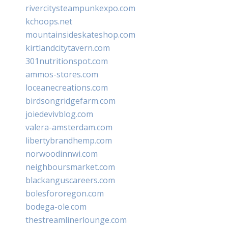
rivercitysteampunkexpo.com
kchoops.net
mountainsideskateshop.com
kirtlandcitytavern.com
301nutritionspot.com
ammos-stores.com
loceanecreations.com
birdsongridgefarm.com
joiedevivblog.com
valera-amsterdam.com
libertybrandhemp.com
norwoodinnwi.com
neighboursmarket.com
blackanguscareers.com
bolesfororegon.com
bodega-ole.com
thestreamlinerlounge.com