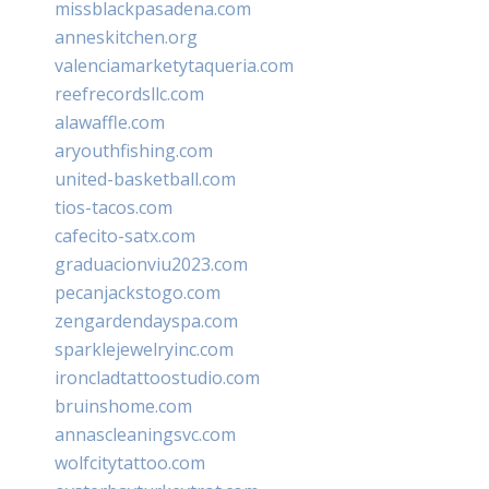
missblackpasadena.com
anneskitchen.org
valenciamarketytaqueria.com
reefrecordsllc.com
alawaffle.com
aryouthfishing.com
united-basketball.com
tios-tacos.com
cafecito-satx.com
graduacionviu2023.com
pecanjackstogo.com
zengardendayspa.com
sparklejewelryinc.com
ironcladtattoostudio.com
bruinshome.com
annascleaningsvc.com
wolfcitytattoo.com