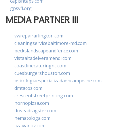
capishcaps.com
gpsyfl.org
MEDIA PARTNER III
vwrepairarlington.com
cleaningservicebaltimore-md.com
beckslandscapeandfence.com
vistaaltadelveramendi.com
coastlinecateringnc.com
cuesburgershouston.com
psicologiaespecializadaencampeche.com
dmtacos.com
crescentstreetprinting.com
hornopizza.com
driveadragster.com
hematologa.com
lizaivanov.com