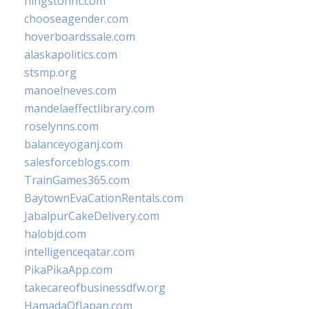
hingstonnt.com
chooseagender.com
hoverboardssale.com
alaskapolitics.com
stsmp.org
manoelneves.com
mandelaeffectlibrary.com
roselynns.com
balanceyoganj.com
salesforceblogs.com
TrainGames365.com
BaytownEvaCationRentals.com
JabalpurCakeDelivery.com
halobjd.com
intelligenceqatar.com
PikaPikaApp.com
takecareofbusinessdfw.org
HamadaOfJapan.com