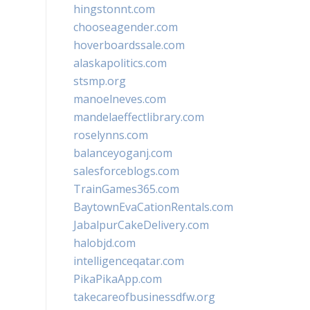
hingstonnt.com
chooseagender.com
hoverboardssale.com
alaskapolitics.com
stsmp.org
manoelneves.com
mandelaeffectlibrary.com
roselynns.com
balanceyoganj.com
salesforceblogs.com
TrainGames365.com
BaytownEvaCationRentals.com
JabalpurCakeDelivery.com
halobjd.com
intelligenceqatar.com
PikaPikaApp.com
takecareofbusinessdfw.org