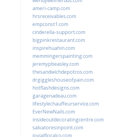
wendyweimerdds.com
ameri-camp.com
hrsreceivables.com
empconst1.com
cinderella-support.com
bigpinkrestaurant.com
inspirehuahin.com
memmingerspainting.com
jeremypbeasley.com
thesandwichdepotcos.com
drgiggleshouseofpain.com
hotflashdesigns.com
garagenadeau.com
lifestylechauffeurservice.com
EverNewNails.com
insideoutdecoratingcentre.com
salvatoresinpoint.com
jovialfloralco.com