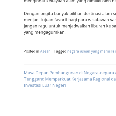
mengingat kekayaan alam yang dimiliki oleh 
Dengan begitu banyak pilihan destinasi alam s
menjadi tujuan favorit bagi para wisatawan ya
jangan ragu untuk menjadwalkan liburan ke sa
yang mengagumkan!
Posted in
Asean
Tagged
negara asean yang memiliki i
Post
Masa Depan Pembangunan di Negara-negara 
Tenggara: Memperkuat Kerjasama Regional d
Investasi Luar Negeri
navigation