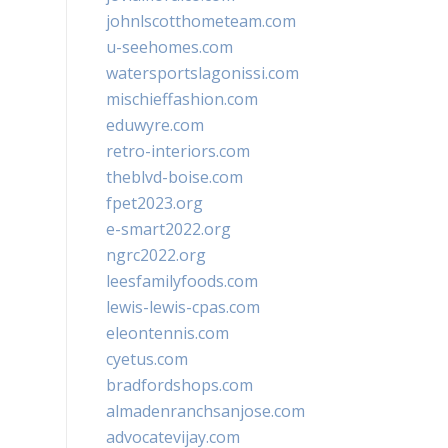
johnlscotthometeam.com
u-seehomes.com
watersportslagonissi.com
mischieffashion.com
eduwyre.com
retro-interiors.com
theblvd-boise.com
fpet2023.org
e-smart2022.org
ngrc2022.org
leesfamilyfoods.com
lewis-lewis-cpas.com
eleontennis.com
cyetus.com
bradfordshops.com
almadenranchsanjose.com
advocatevijay.com