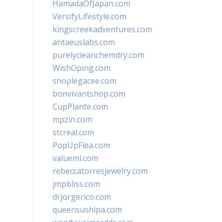
HamadaOfJapan.com
VersifyLifestyle.com
kingscreekadventures.com
antaeuslabs.com
purelycleanchemdry.com
WishOping.com
shoplegacee.com
bonvivantshop.com
CupPlante.com
mpzin.com
stcreal.com
PopUpFlea.com
valueml.com
rebeccatorresjewelry.com
jmpbliss.com
drjorgerico.com
queensushipa.com