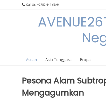
Skip
Call Us: +2782 444 YEAH
to
content
AVENUE26T
Neg
Asean
Asia Tenggara
Eropa
Pesona Alam Subtrop
Mengagumkan