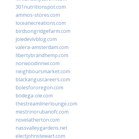
301nutritionspot.com
ammos-stores.com
loceanecreations.com
birdsongridgefarm.com
joiedevivblog.com
valera-amsterdam.com
libertybrandhemp.com
norwoodinnwi.com
neighboursmarket.com
blackanguscareers.com
bolesfororegon.com
bodega-ole.com
thestreamlinerlounge.com
mestrinorubanofc.com
novelatherton.com
nassvalleygardens.net
electjohnstewart.com