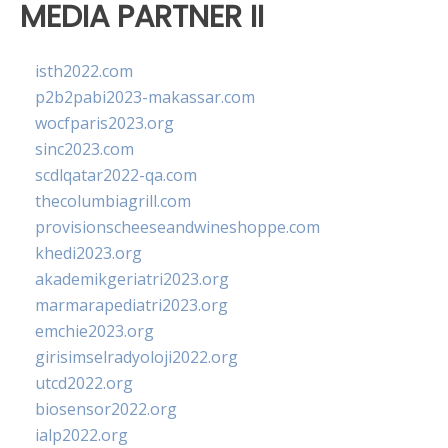
MEDIA PARTNER II
isth2022.com
p2b2pabi2023-makassar.com
wocfparis2023.org
sinc2023.com
scdlqatar2022-qa.com
thecolumbiagrill.com
provisionscheeseandwineshoppe.com
khedi2023.org
akademikgeriatri2023.org
marmarapediatri2023.org
emchie2023.org
girisimselradyoloji2022.org
utcd2022.org
biosensor2022.org
ialp2022.org