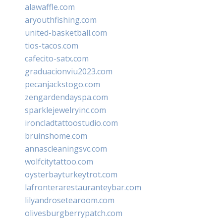
alawaffle.com
aryouthfishing.com
united-basketball.com
tios-tacos.com
cafecito-satx.com
graduacionviu2023.com
pecanjackstogo.com
zengardendayspa.com
sparklejewelryinc.com
ironcladtattoostudio.com
bruinshome.com
annascleaningsvc.com
wolfcitytattoo.com
oysterbayturkeytrot.com
lafronterarestauranteybar.com
lilyandrosetearoom.com
olivesburgberrypatch.com