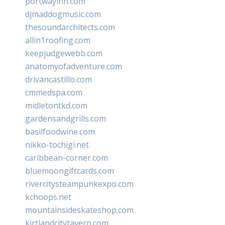
portwayinn.com
djmaddogmusic.com
thesoundarchitects.com
allin1roofing.com
keepjudgewebb.com
anatomyofadventure.com
drivancastillo.com
cmmedspa.com
midletontkd.com
gardensandgrills.com
basilfoodwine.com
nikko-tochigi.net
caribbean-corner.com
bluemoongiftcards.com
rivercitysteampunkexpo.com
kchoops.net
mountainsideskateshop.com
kirtlandcitytavern.com