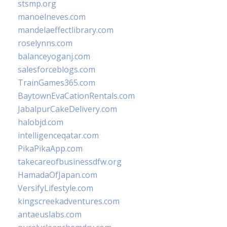
stsmp.org
manoelneves.com
mandelaeffectlibrary.com
roselynns.com
balanceyoganj.com
salesforceblogs.com
TrainGames365.com
BaytownEvaCationRentals.com
JabalpurCakeDelivery.com
halobjd.com
intelligenceqatar.com
PikaPikaApp.com
takecareofbusinessdfw.org
HamadaOfJapan.com
VersifyLifestyle.com
kingscreekadventures.com
antaeuslabs.com