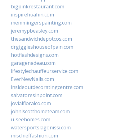
bigpinkrestaurant.com
inspirehuahin.com
memmingerspainting.com
jeremypbeasley.com
thesandwichdepotcos.com
drgiggleshouseofpain.com
hotflashdesigns.com
garagenadeau.com
lifestylechauffeurservice.com
EverNewNails.com
insideoutdecoratingcentre.com
salvatoresinpoint.com
jovialfloralco.com
johnlscotthometeam.com
u-seehomes.com
watersportslagonissi.com
mischieffashion.com