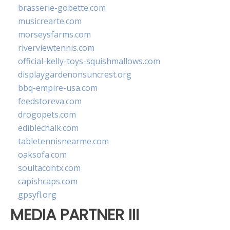
brasserie-gobette.com
musicrearte.com
morseysfarms.com
riverviewtennis.com
official-kelly-toys-squishmallows.com
displaygardenonsuncrest.org
bbq-empire-usa.com
feedstoreva.com
drogopets.com
ediblechalk.com
tabletennisnearme.com
oaksofa.com
soultacohtx.com
capishcaps.com
gpsyfl.org
MEDIA PARTNER III