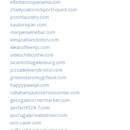
elbotanicopanama.com
shadyoaksrockportrvpark.com
jccoinlaundry.com
kautorepair.com
marjaeswinebar.com
elmazatlanclinton.com
ideacoffeenyc.com
odieschillicothe.com
lacantinitagalesburg.com
pizzadeliverybristol.com
greenstarsmogcheck.com
happypawspl.com
callahansautoservicecenter.com
georgiascornermarket.com
perfectfit24-7.com
portugalprivatedriver.com
von-racer.com