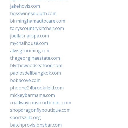
jakehovis.com
bosswingsduluth.com
birminghamautocare.com
tonyscountrykitchen.com
jbellasnailspa.com
mychaihouse.com
alvisgrooming.com
thegeorginaestate.com
blythewoodseafood.com
paolosdelibangkok.com
bobacove.com
phoone24brookfield.com
mickeybarmama.com
roadwayconstructioninc.com
shopdragonflyboutique.com
sportszilla.org
batchprovisionsbar.com