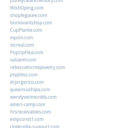
purelycleanchemdry.com
WishOping.com
shoplegacee.com
bonvivantshop.com
CupPlante.com
mpzin.com
stcreal.com
PopUpFlea.com
valueml.com
rebeccatorresjewelry.com
jmpbliss.com
drjorgerico.com
queensushipa.com
wendyweimerdds.com
ameri-camp.com
hrsreceivables.com
empconst1.com
cinderella-support.com