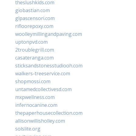
theslushkids.com
giobastian.com
glpascensori.com
rifloorepoxy.com
woolleymillingandpaving.com
uptonpvd.com
2troublegrill.com
casateranga.com
sticksandstonesstudiooh.com
walkers-treeservice.com
shopmossi.com
untamedcollectivesd.com
mxpwellness.com
infernocanine.com
thepaperhousecollection.com
allisonwillisholley.com
solslite.org