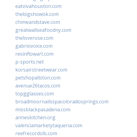
eatvivahouston.com
thebigshowok.com
chimeandstave.com
greatwallseafoodny.com
theloverose.com
gabriovoice.com
resinflowart.com
p-sports.net
korsairstreetwear.com
petshopallston.com
avenue26tacos.com
topgglasses.com
broadmoornailsspacoloradosprings.com
missblackpasadena.com
anneskitchen.org
valenciamarketytaqueria.com
reefrecordsllc.com