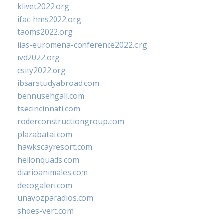
klivet2022.org
ifac-hms2022.org
taoms2022.org
iias-euromena-conference2022.org
ivd2022.org
csity2022.org
ibsarstudyabroad.com
bennusehgall.com
tsecincinnati.com
roderconstructiongroup.com
plazabatai.com
hawkscayresort.com
hellonquads.com
diarioanimales.com
decogaleri.com
unavozparadios.com
shoes-vert.com