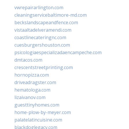
vwrepairarlington.com
cleaningservicebaltimore-md.com
beckslandscapeandfence.com
vistaaltadelveramendi.com
coastlinecateringnc.com
cuesburgershouston.com
psicologiaespecializadaencampeche.com
dmtacos.com
crescentstreetprinting.com
hornopizza.com
driveadragster.com
hematologa.com
lizaivanov.com
guesttinyhomes.com
home-plow-by-meyer.com
palatelatincuisine.com
blackdoglegacy.com