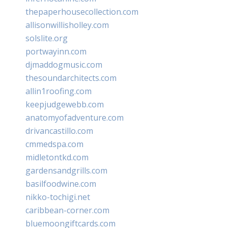
thepaperhousecollection.com
allisonwillisholley.com
solslite.org
portwayinn.com
djmaddogmusic.com
thesoundarchitects.com
allin1roofing.com
keepjudgewebb.com
anatomyofadventure.com
drivancastillo.com
cmmedspa.com
midletontkd.com
gardensandgrills.com
basilfoodwine.com
nikko-tochigi.net
caribbean-corner.com
bluemoongiftcards.com