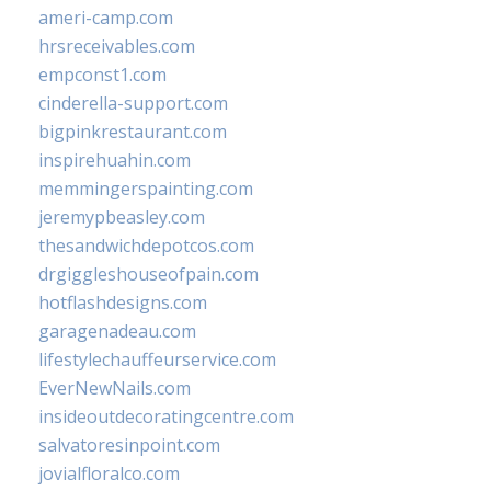
ameri-camp.com
hrsreceivables.com
empconst1.com
cinderella-support.com
bigpinkrestaurant.com
inspirehuahin.com
memmingerspainting.com
jeremypbeasley.com
thesandwichdepotcos.com
drgiggleshouseofpain.com
hotflashdesigns.com
garagenadeau.com
lifestylechauffeurservice.com
EverNewNails.com
insideoutdecoratingcentre.com
salvatoresinpoint.com
jovialfloralco.com