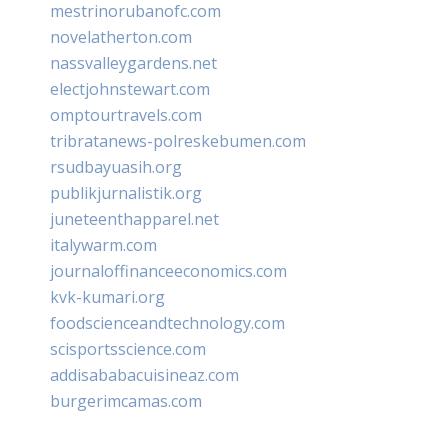
mestrinorubanofc.com
novelatherton.com
nassvalleygardens.net
electjohnstewart.com
omptourtravels.com
tribratanews-polreskebumen.com
rsudbayuasih.org
publikjurnalistik.org
juneteenthapparel.net
italywarm.com
journaloffinanceeconomics.com
kvk-kumari.org
foodscienceandtechnology.com
scisportsscience.com
addisababacuisineaz.com
burgerimcamas.com