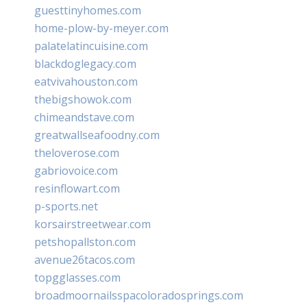
guesttinyhomes.com
home-plow-by-meyer.com
palatelatincuisine.com
blackdoglegacy.com
eatvivahouston.com
thebigshowok.com
chimeandstave.com
greatwallseafoodny.com
theloverose.com
gabriovoice.com
resinflowart.com
p-sports.net
korsairstreetwear.com
petshopallston.com
avenue26tacos.com
topgglasses.com
broadmoornailsspacoloradosprings.com