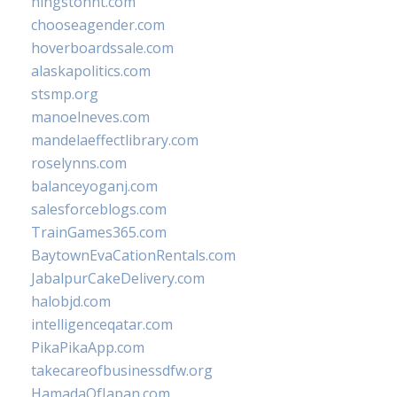
hingstonnt.com
chooseagender.com
hoverboardssale.com
alaskapolitics.com
stsmp.org
manoelneves.com
mandelaeffectlibrary.com
roselynns.com
balanceyoganj.com
salesforceblogs.com
TrainGames365.com
BaytownEvaCationRentals.com
JabalpurCakeDelivery.com
halobjd.com
intelligenceqatar.com
PikaPikaApp.com
takecareofbusinessdfw.org
HamadaOfJapan.com