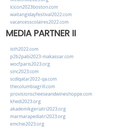
lcicon2023boston.com
waitangidayfestival2022.com
vacancesscolaires2022.com
MEDIA PARTNER II
isth2022.com
p2b2pabi2023-makassar.com
wocfparis2023.org
sinc2023.com
scdlqatar2022-qa.com
thecolumbiagrill.com
provisionscheeseandwineshoppe.com
khedi2023.org
akademikgeriatri2023.org
marmarapediatri2023.org
emchie2023.org