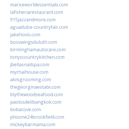
mariceworldessentials.com
lafisheriarestaurant.com
915jazzandmore.com
aguadulce-countryfair.com
jakehovis.com
bosswingsduluth.com
birminghamautocare.com
tonyscountrykitchen.com
jbellasnailspa.com
mychaihouse.com
alvisgrooming.com
thegeorginaestate.com
blythewoodseafood.com
paolosdelibangkok.com
bobacove.com
phoone24brookfield.com
mickeybarmama.com