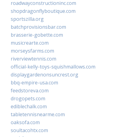
roadwayconstructioninc.com
shopdragonflyboutique.com
sportszilla.org
batchprovisionsbar.com
brasserie-gobette.com
musicrearte.com
morseysfarms.com
riverviewtennis.com
official-kelly-toys-squishmallows.com
displaygardenonsuncrest.org
bbq-empire-usa.com
feedstoreva.com
drogopets.com
ediblechalk.com
tabletennisnearme.com
oaksofa.com
soultacohtx.com