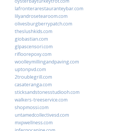
oysterbayturkeytrot.com
lafronterarestauranteybar.com
lilyandrosetearoom.com
olivesburgberrypatch.com
theslushkids.com
giobastian.com
glpascensori.com
rifloorepoxy.com
woolleymillingandpaving.com
uptonpvd.com
2troublegrill.com
casateranga.com
sticksandstonesstudiooh.com
walkers-treeservice.com
shopmossi.com
untamedcollectivesd.com
mxpwellness.com
infernocanine.com