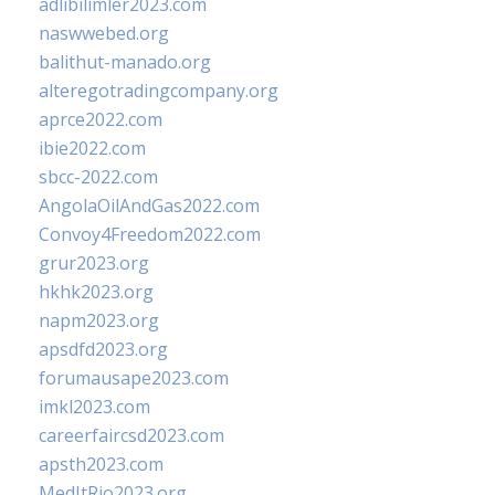
adlibilimler2023.com
naswwebed.org
balithut-manado.org
alteregotradingcompany.org
aprce2022.com
ibie2022.com
sbcc-2022.com
AngolaOilAndGas2022.com
Convoy4Freedom2022.com
grur2023.org
hkhk2023.org
napm2023.org
apsdfd2023.org
forumausape2023.com
imkl2023.com
careerfaircsd2023.com
apsth2023.com
MedItRio2023.org