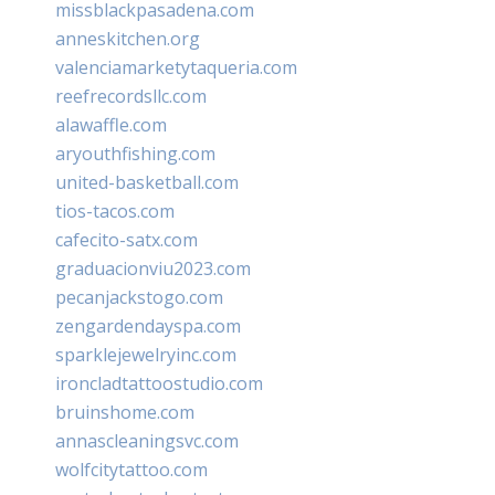
missblackpasadena.com
anneskitchen.org
valenciamarketytaqueria.com
reefrecordsllc.com
alawaffle.com
aryouthfishing.com
united-basketball.com
tios-tacos.com
cafecito-satx.com
graduacionviu2023.com
pecanjackstogo.com
zengardendayspa.com
sparklejewelryinc.com
ironcladtattoostudio.com
bruinshome.com
annascleaningsvc.com
wolfcitytattoo.com