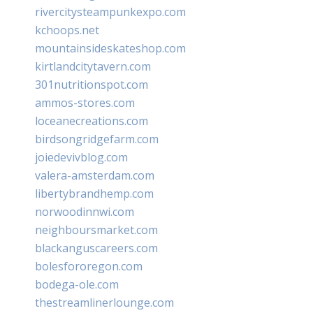
rivercitysteampunkexpo.com
kchoops.net
mountainsideskateshop.com
kirtlandcitytavern.com
301nutritionspot.com
ammos-stores.com
loceanecreations.com
birdsongridgefarm.com
joiedevivblog.com
valera-amsterdam.com
libertybrandhemp.com
norwoodinnwi.com
neighboursmarket.com
blackanguscareers.com
bolesfororegon.com
bodega-ole.com
thestreamlinerlounge.com