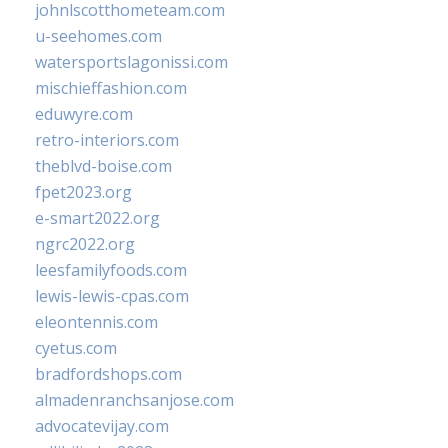
johnlscotthometeam.com
u-seehomes.com
watersportslagonissi.com
mischieffashion.com
eduwyre.com
retro-interiors.com
theblvd-boise.com
fpet2023.org
e-smart2022.org
ngrc2022.org
leesfamilyfoods.com
lewis-lewis-cpas.com
eleontennis.com
cyetus.com
bradfordshops.com
almadenranchsanjose.com
advocatevijay.com