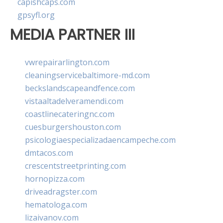
capishcaps.com
gpsyfl.org
MEDIA PARTNER III
vwrepairarlington.com
cleaningservicebaltimore-md.com
beckslandscapeandfence.com
vistaaltadelveramendi.com
coastlinecateringnc.com
cuesburgershouston.com
psicologiaespecializadaencampeche.com
dmtacos.com
crescentstreetprinting.com
hornopizza.com
driveadragster.com
hematologa.com
lizaivanov.com