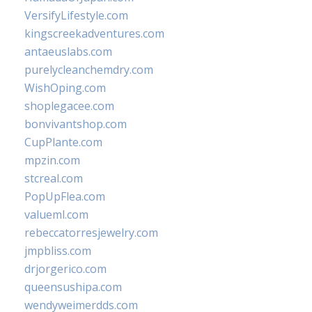
VersifyLifestyle.com
kingscreekadventures.com
antaeuslabs.com
purelycleanchemdry.com
WishOping.com
shoplegacee.com
bonvivantshop.com
CupPlante.com
mpzin.com
stcreal.com
PopUpFlea.com
valueml.com
rebeccatorresjewelry.com
jmpbliss.com
drjorgerico.com
queensushipa.com
wendyweimerdds.com