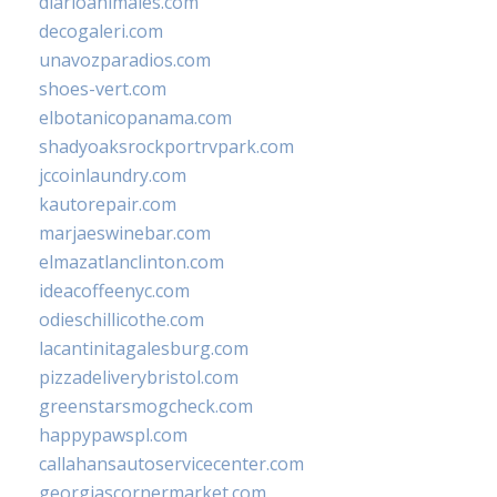
diarioanimales.com
decogaleri.com
unavozparadios.com
shoes-vert.com
elbotanicopanama.com
shadyoaksrockportrvpark.com
jccoinlaundry.com
kautorepair.com
marjaeswinebar.com
elmazatlanclinton.com
ideacoffeenyc.com
odieschillicothe.com
lacantinitagalesburg.com
pizzadeliverybristol.com
greenstarsmogcheck.com
happypawspl.com
callahansautoservicecenter.com
georgiascornermarket.com