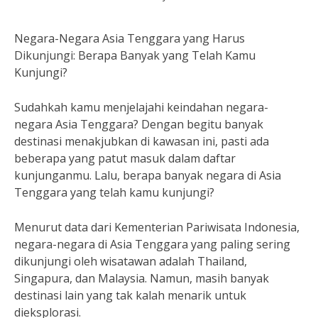
Negara-Negara Asia Tenggara yang Harus
Dikunjungi: Berapa Banyak yang Telah Kamu
Kunjungi?
Sudahkah kamu menjelajahi keindahan negara-
negara Asia Tenggara? Dengan begitu banyak
destinasi menakjubkan di kawasan ini, pasti ada
beberapa yang patut masuk dalam daftar
kunjunganmu. Lalu, berapa banyak negara di Asia
Tenggara yang telah kamu kunjungi?
Menurut data dari Kementerian Pariwisata Indonesia,
negara-negara di Asia Tenggara yang paling sering
dikunjungi oleh wisatawan adalah Thailand,
Singapura, dan Malaysia. Namun, masih banyak
destinasi lain yang tak kalah menarik untuk
dieksplorasi.