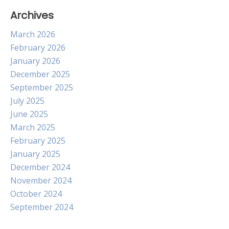
Archives
March 2026
February 2026
January 2026
December 2025
September 2025
July 2025
June 2025
March 2025
February 2025
January 2025
December 2024
November 2024
October 2024
September 2024