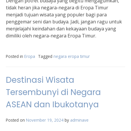
Dengan potret budaya yang begitu mengagumkan,
tidak heran jika negara-negara di Eropa Timur
menjadi tujuan wisata yang populer bagi para
penggemar seni dan budaya. Jadi, jangan ragu untuk
menjelajahi keindahan dan kekayaan budaya yang
dimiliki oleh negara-negara Eropa Timur.
Posted in
Eropa
Tagged
negara eropa timur
Destinasi Wisata
Tersembunyi di Negara
ASEAN dan Ibukotanya
Posted on
November 19, 2024
by
adminave