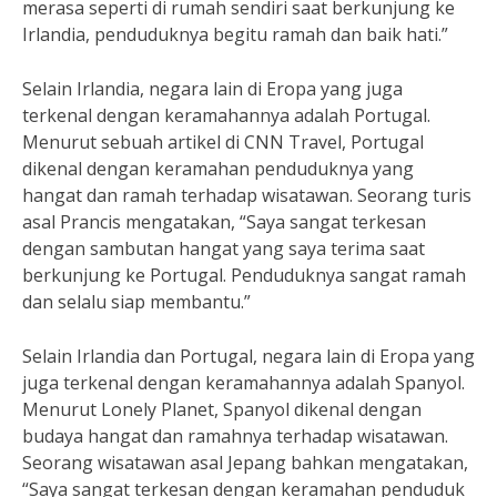
merasa seperti di rumah sendiri saat berkunjung ke
Irlandia, penduduknya begitu ramah dan baik hati.”
Selain Irlandia, negara lain di Eropa yang juga
terkenal dengan keramahannya adalah Portugal.
Menurut sebuah artikel di CNN Travel, Portugal
dikenal dengan keramahan penduduknya yang
hangat dan ramah terhadap wisatawan. Seorang turis
asal Prancis mengatakan, “Saya sangat terkesan
dengan sambutan hangat yang saya terima saat
berkunjung ke Portugal. Penduduknya sangat ramah
dan selalu siap membantu.”
Selain Irlandia dan Portugal, negara lain di Eropa yang
juga terkenal dengan keramahannya adalah Spanyol.
Menurut Lonely Planet, Spanyol dikenal dengan
budaya hangat dan ramahnya terhadap wisatawan.
Seorang wisatawan asal Jepang bahkan mengatakan,
“Saya sangat terkesan dengan keramahan penduduk