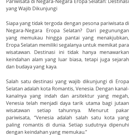
Pariwisata di Negara-Negara Eropa Selatan: Destinasi
yang Wajib Dikunjungi
Siapa yang tidak tergoda dengan pesona pariwisata di
Negara-Negara Eropa Selatan? Dari pegunungan
yang memukau hingga pantai yang menakjubkan,
Eropa Selatan memiliki segalanya untuk memikat para
wisatawan. Destinasi ini tidak hanya menawarkan
keindahan alam yang luar biasa, tetapi juga sejarah
dan budaya yang kaya.
Salah satu destinasi yang wajib dikunjungi di Eropa
Selatan adalah kota Romantis, Venesia. Dengan kanal-
kanalnya yang indah dan arsitektur yang megah,
Venesia telah menjadi daya tarik utama bagi jutaan
wisatawan setiap tahunnya. Menurut pakar
pariwisata, “Venesia adalah salah satu kota yang
paling romantis di dunia. Setiap sudutnya dipenuhi
dengan keindahan yang memukau.”