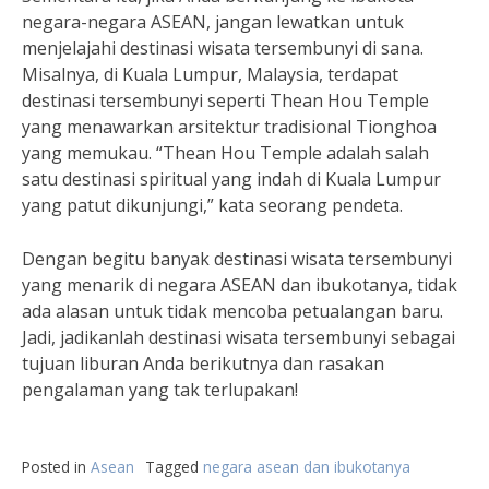
negara-negara ASEAN, jangan lewatkan untuk
menjelajahi destinasi wisata tersembunyi di sana.
Misalnya, di Kuala Lumpur, Malaysia, terdapat
destinasi tersembunyi seperti Thean Hou Temple
yang menawarkan arsitektur tradisional Tionghoa
yang memukau. “Thean Hou Temple adalah salah
satu destinasi spiritual yang indah di Kuala Lumpur
yang patut dikunjungi,” kata seorang pendeta.
Dengan begitu banyak destinasi wisata tersembunyi
yang menarik di negara ASEAN dan ibukotanya, tidak
ada alasan untuk tidak mencoba petualangan baru.
Jadi, jadikanlah destinasi wisata tersembunyi sebagai
tujuan liburan Anda berikutnya dan rasakan
pengalaman yang tak terlupakan!
Posted in
Asean
Tagged
negara asean dan ibukotanya