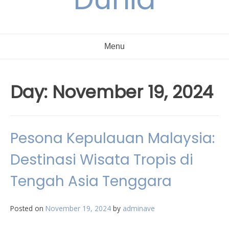
Menu
Day:
November 19, 2024
Pesona Kepulauan Malaysia:
Destinasi Wisata Tropis di
Tengah Asia Tenggara
Posted on
November 19, 2024
by
adminave