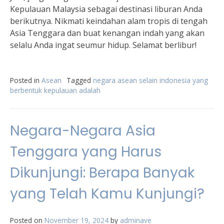
Kepulauan Malaysia sebagai destinasi liburan Anda
berikutnya. Nikmati keindahan alam tropis di tengah
Asia Tenggara dan buat kenangan indah yang akan
selalu Anda ingat seumur hidup. Selamat berlibur!
Posted in
Asean
Tagged
negara asean selain indonesia yang
berbentuk kepulauan adalah
Negara-Negara Asia
Tenggara yang Harus
Dikunjungi: Berapa Banyak
yang Telah Kamu Kunjungi?
Posted on
November 19, 2024
by
adminave