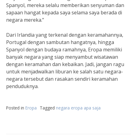
Spanyol, mereka selalu memberikan senyuman dan
sapaan hangat kepada saya selama saya berada di
negara mereka.”
Dari Irlandia yang terkenal dengan keramahannya,
Portugal dengan sambutan hangatnya, hingga
Spanyol dengan budaya ramahnya, Eropa memiliki
banyak negara yang siap menyambut wisatawan
dengan keramahan dan kebaikan. Jadi, jangan ragu
untuk menjadwalkan liburan ke salah satu negara-
negara tersebut dan rasakan sendiri keramahan
penduduknya.
Posted in
Eropa
Tagged
negara eropa apa saja