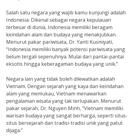
Salah satu negara yang wajib kamu kunjungi adalah
Indonesia. Dikenal sebagai negara kepulauan
terbesar di dunia, Indonesia memiliki beragam
keindahan alam dan budaya yang menakjubkan.
Menurut pakar pariwisata, Dr. Yanti Kusmiyati,
“Indonesia memiliki banyak potensi pariwisata yang
belum tergali sepenuhnya. Mulai dari pantai-pantai
eksotis hingga keberagaman budaya yang unik.”
Negara lain yang tidak boleh dilewatkan adalah
Vietnam. Dengan sejarah yang kaya dan keindahan
alam yang memukau, Vietnam menawarkan
pengalaman wisata yang tak terlupakan. Menurut
pakar sejarah, Dr. Nguyen Minh, “Vietnam memiliki
warisan budaya yang sangat berharga, seperti situs-
situs bersejarah dan tradisi-tradisi unik yang patut
dijaga.”