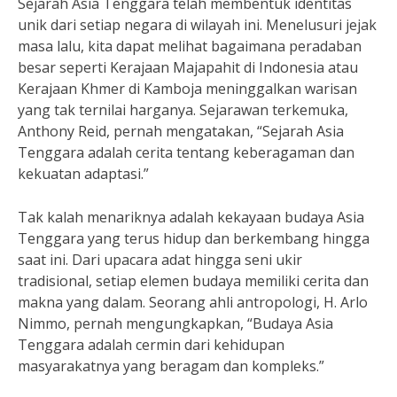
Sejarah Asia Tenggara telah membentuk identitas
unik dari setiap negara di wilayah ini. Menelusuri jejak
masa lalu, kita dapat melihat bagaimana peradaban
besar seperti Kerajaan Majapahit di Indonesia atau
Kerajaan Khmer di Kamboja meninggalkan warisan
yang tak ternilai harganya. Sejarawan terkemuka,
Anthony Reid, pernah mengatakan, “Sejarah Asia
Tenggara adalah cerita tentang keberagaman dan
kekuatan adaptasi.”
Tak kalah menariknya adalah kekayaan budaya Asia
Tenggara yang terus hidup dan berkembang hingga
saat ini. Dari upacara adat hingga seni ukir
tradisional, setiap elemen budaya memiliki cerita dan
makna yang dalam. Seorang ahli antropologi, H. Arlo
Nimmo, pernah mengungkapkan, “Budaya Asia
Tenggara adalah cermin dari kehidupan
masyarakatnya yang beragam dan kompleks.”