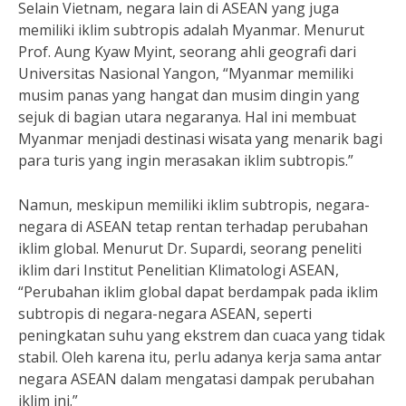
Selain Vietnam, negara lain di ASEAN yang juga
memiliki iklim subtropis adalah Myanmar. Menurut
Prof. Aung Kyaw Myint, seorang ahli geografi dari
Universitas Nasional Yangon, “Myanmar memiliki
musim panas yang hangat dan musim dingin yang
sejuk di bagian utara negaranya. Hal ini membuat
Myanmar menjadi destinasi wisata yang menarik bagi
para turis yang ingin merasakan iklim subtropis.”
Namun, meskipun memiliki iklim subtropis, negara-
negara di ASEAN tetap rentan terhadap perubahan
iklim global. Menurut Dr. Supardi, seorang peneliti
iklim dari Institut Penelitian Klimatologi ASEAN,
“Perubahan iklim global dapat berdampak pada iklim
subtropis di negara-negara ASEAN, seperti
peningkatan suhu yang ekstrem dan cuaca yang tidak
stabil. Oleh karena itu, perlu adanya kerja sama antar
negara ASEAN dalam mengatasi dampak perubahan
iklim ini.”