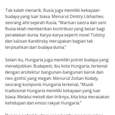
Tak kalah menarik, Rusia juga memiliki kekayaan
budaya yang luar biasa. Menurut Dmitry Likhachev,
seorang ahli sejarah Rusia, “Warisan sastra dan seni
Rusia telah memberikan kontribusi yang besar bagi
peradaban dunia. Karya-karya seperti novel Tolstoy
dan lukisan Kandinsky merupakan bagian tak
terpisahkan dari budaya dunia.”
Selain itu, Hungaria juga memiliki potret budaya yang
menakjubkan. Budapest, ibu kota Hungaria, terkenal
dengan arsitektur bangunan-bangunan barok dan
neo-gothic yang megah. Menurut Zoltan Kodaly,
seorang komponis Hungaria terkenal, “Musik
tradisional Hungaria memiliki kekayaan yang luar
biasa. Melalui melodi dan liriknya, kita bisa merasakan
kehidupan dan emosi rakyat Hungaria.”