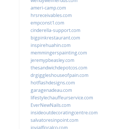
wendyweimerdds.com
ameri-camp.com
hrsreceivables.com
empconst1.com
cinderella-support.com
bigpinkrestaurant.com
inspirehuahin.com
memmingerspainting.com
jeremypbeasley.com
thesandwichdepotcos.com
drgiggleshouseofpain.com
hotflashdesigns.com
garagenadeau.com
lifestylechauffeurservice.com
EverNewNails.com
insideoutdecoratingcentre.com
salvatoresinpoint.com
jovialfloralco.com