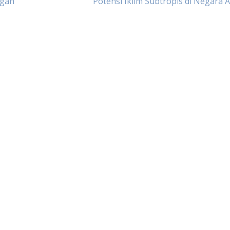
ngah
Potensi Iklim Subtropis di Negara