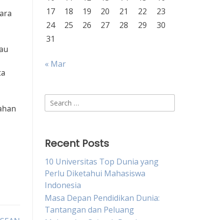
17
18
19
20
21
22
23
para
24
25
26
27
28
29
30
31
lau
« Mar
ta
Search
dahan
for:
Recent Posts
10 Universitas Top Dunia yang
Perlu Diketahui Mahasiswa
Indonesia
Masa Depan Pendidikan Dunia:
Tantangan dan Peluang