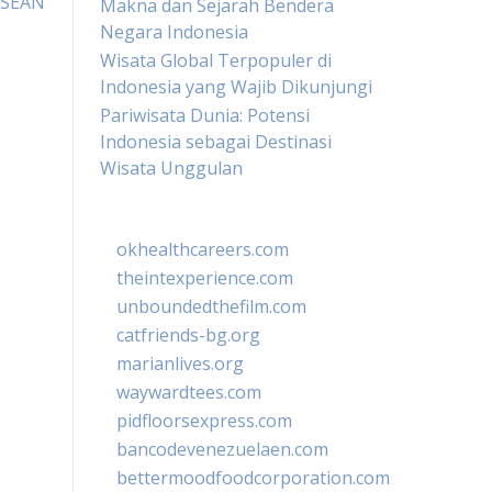
 ASEAN
Makna dan Sejarah Bendera
Negara Indonesia
Wisata Global Terpopuler di
Indonesia yang Wajib Dikunjungi
Pariwisata Dunia: Potensi
Indonesia sebagai Destinasi
Wisata Unggulan
okhealthcareers.com
theintexperience.com
unboundedthefilm.com
catfriends-bg.org
marianlives.org
waywardtees.com
pidfloorsexpress.com
bancodevenezuelaen.com
bettermoodfoodcorporation.com