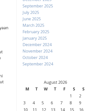
September 2025
July 2025
June 2025
March 2025
ayaan
February 2025
January 2025
December 2024
November 2024
ut
October 2024
h
September 2024
ni
ut
August 2026
M
T
W
T
F
S
S
1
2
3
4
5
6
7
8
9
10
11
12
13
14
15
16