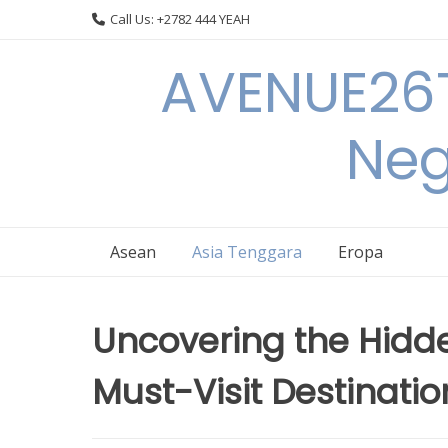
Skip
Call Us: +2782 444 YEAH
to
content
AVENUE26T
Neg
Asean
Asia Tenggara
Eropa
Uncovering the Hidd
Must-Visit Destinatio