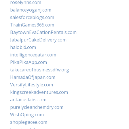
roselynns.com
balanceyoganj.com
salesforceblogs.com
TrainGames365.com
BaytownEvaCationRentals.com
JabalpurCakeDelivery.com
halobjd.com
intelligenceqatar.com
PikaPikaApp.com
takecareofbusinessdfw.org
HamadaOfJapan.com
VersifyLifestyle.com
kingscreekadventures.com
antaeuslabs.com
purelycleanchemdry.com
WishOping.com
shoplegacee.com