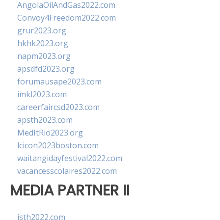
AngolaOilAndGas2022.com
Convoy4Freedom2022.com
grur2023.org
hkhk2023.org
napm2023.org
apsdfd2023.org
forumausape2023.com
imkl2023.com
careerfaircsd2023.com
apsth2023.com
MedItRio2023.org
lcicon2023boston.com
waitangidayfestival2022.com
vacancesscolaires2022.com
MEDIA PARTNER II
isth2022.com