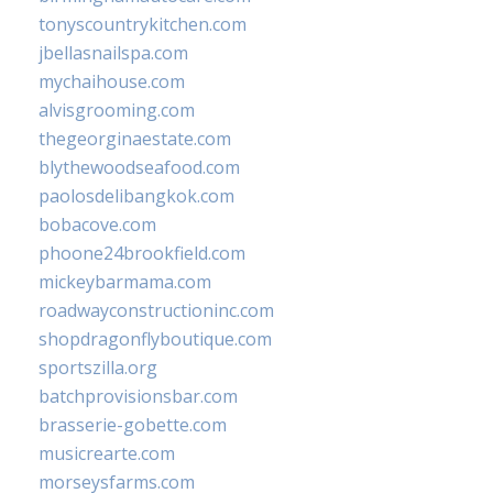
tonyscountrykitchen.com
jbellasnailspa.com
mychaihouse.com
alvisgrooming.com
thegeorginaestate.com
blythewoodseafood.com
paolosdelibangkok.com
bobacove.com
phoone24brookfield.com
mickeybarmama.com
roadwayconstructioninc.com
shopdragonflyboutique.com
sportszilla.org
batchprovisionsbar.com
brasserie-gobette.com
musicrearte.com
morseysfarms.com