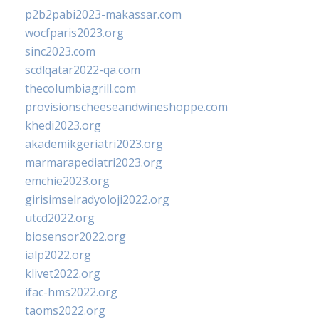
p2b2pabi2023-makassar.com
wocfparis2023.org
sinc2023.com
scdlqatar2022-qa.com
thecolumbiagrill.com
provisionscheeseandwineshoppe.com
khedi2023.org
akademikgeriatri2023.org
marmarapediatri2023.org
emchie2023.org
girisimselradyoloji2022.org
utcd2022.org
biosensor2022.org
ialp2022.org
klivet2022.org
ifac-hms2022.org
taoms2022.org