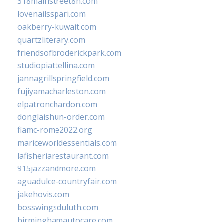
318mainstreet8h.com
lovenailsspari.com
oakberry-kuwait.com
quartzliterary.com
friendsofbroderickpark.com
studiopiattellina.com
jannagrillspringfield.com
fujiyamacharleston.com
elpatronchardon.com
donglaishun-order.com
fiamc-rome2022.org
mariceworldessentials.com
lafisheriarestaurant.com
915jazzandmore.com
aguadulce-countryfair.com
jakehovis.com
bosswingsduluth.com
birminghamautocare.com