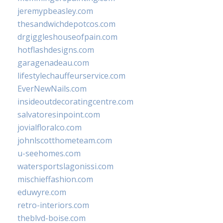
jeremypbeasley.com
thesandwichdepotcos.com
drgiggleshouseofpain.com
hotflashdesigns.com
garagenadeau.com
lifestylechauffeurservice.com
EverNewNails.com
insideoutdecoratingcentre.com
salvatoresinpoint.com
jovialfloralco.com
johnlscotthometeam.com
u-seehomes.com
watersportslagonissi.com
mischieffashion.com
eduwyre.com
retro-interiors.com
theblvd-boise.com