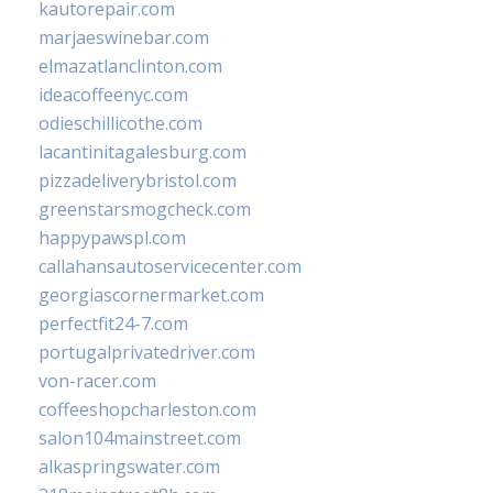
kautorepair.com
marjaeswinebar.com
elmazatlanclinton.com
ideacoffeenyc.com
odieschillicothe.com
lacantinitagalesburg.com
pizzadeliverybristol.com
greenstarsmogcheck.com
happypawspl.com
callahansautoservicecenter.com
georgiascornermarket.com
perfectfit24-7.com
portugalprivatedriver.com
von-racer.com
coffeeshopcharleston.com
salon104mainstreet.com
alkaspringswater.com