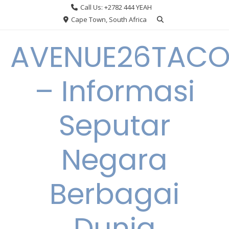
Skip
Call Us: +2782 444 YEAH
to
Cape Town, South Africa
content
AVENUE26TACO
– Informasi
Seputar
Negara
Berbagai
Dunia