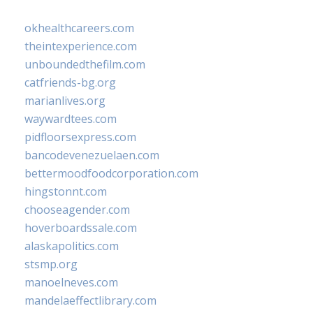
okhealthcareers.com
theintexperience.com
unboundedthefilm.com
catfriends-bg.org
marianlives.org
waywardtees.com
pidfloorsexpress.com
bancodevenezuelaen.com
bettermoodfoodcorporation.com
hingstonnt.com
chooseagender.com
hoverboardssale.com
alaskapolitics.com
stsmp.org
manoelneves.com
mandelaeffectlibrary.com