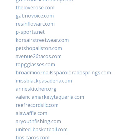
theloverose.com
gabriovoice.com
resinflowart.com
p-sports.net
korsairstreetwear.com
petshopallston.com
avenue26tacos.com
topgglasses.com
broadmoornailsspacoloradosprings.com
missblackpasadena.com
anneskitchen.org
valenciamarketytaqueria.com
reefrecordsllc.com
alawaffle.com
aryouthfishing.com
united-basketball.com
tios-tacos.com