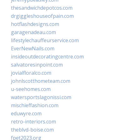
thesandwichdepotcos.com
drgiggleshouseofpain.com
hotflashdesigns.com
garagenadeau.com
lifestylechauffeurservice.com
EverNewNails.com
insideoutdecoratingcentre.com
salvatoresinpoint.com
jovialfloralco.com
johnlscotthometeam.com
u-seehomes.com
watersportslagonissi.com
mischieffashion.com
eduwyre.com
retro-interiors.com
theblvd-boise.com
fpet2023.org