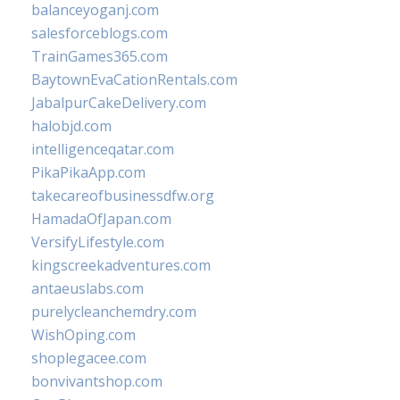
balanceyoganj.com
salesforceblogs.com
TrainGames365.com
BaytownEvaCationRentals.com
JabalpurCakeDelivery.com
halobjd.com
intelligenceqatar.com
PikaPikaApp.com
takecareofbusinessdfw.org
HamadaOfJapan.com
VersifyLifestyle.com
kingscreekadventures.com
antaeuslabs.com
purelycleanchemdry.com
WishOping.com
shoplegacee.com
bonvivantshop.com