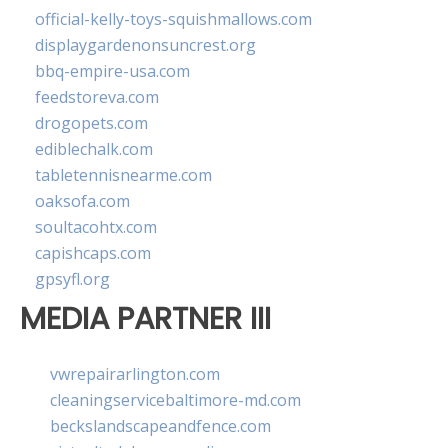
official-kelly-toys-squishmallows.com
displaygardenonsuncrest.org
bbq-empire-usa.com
feedstoreva.com
drogopets.com
ediblechalk.com
tabletennisnearme.com
oaksofa.com
soultacohtx.com
capishcaps.com
gpsyfl.org
MEDIA PARTNER III
vwrepairarlington.com
cleaningservicebaltimore-md.com
beckslandscapeandfence.com