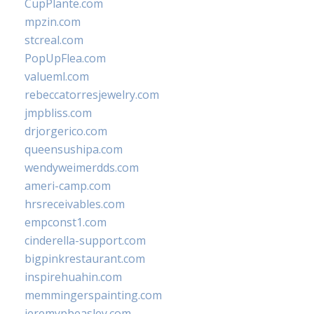
CupPlante.com
mpzin.com
stcreal.com
PopUpFlea.com
valueml.com
rebeccatorresjewelry.com
jmpbliss.com
drjorgerico.com
queensushipa.com
wendyweimerdds.com
ameri-camp.com
hrsreceivables.com
empconst1.com
cinderella-support.com
bigpinkrestaurant.com
inspirehuahin.com
memmingerspainting.com
jeremypbeasley.com