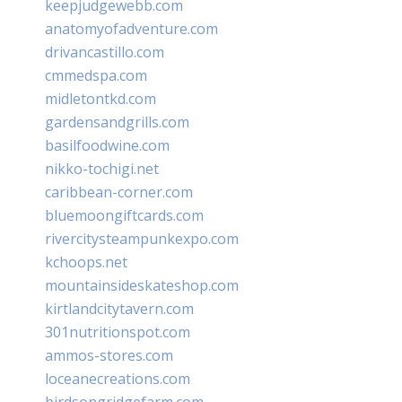
keepjudgewebb.com
anatomyofadventure.com
drivancastillo.com
cmmedspa.com
midletontkd.com
gardensandgrills.com
basilfoodwine.com
nikko-tochigi.net
caribbean-corner.com
bluemoongiftcards.com
rivercitysteampunkexpo.com
kchoops.net
mountainsideskateshop.com
kirtlandcitytavern.com
301nutritionspot.com
ammos-stores.com
loceanecreations.com
birdsongridgefarm.com