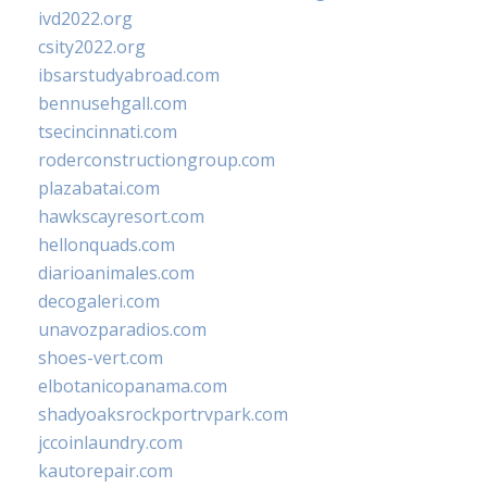
ivd2022.org
csity2022.org
ibsarstudyabroad.com
bennusehgall.com
tsecincinnati.com
roderconstructiongroup.com
plazabatai.com
hawkscayresort.com
hellonquads.com
diarioanimales.com
decogaleri.com
unavozparadios.com
shoes-vert.com
elbotanicopanama.com
shadyoaksrockportrvpark.com
jccoinlaundry.com
kautorepair.com