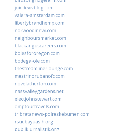
joiedevivblog.com
valera-amsterdam.com
libertybrandhemp.com
norwoodinnwi.com
neighboursmarket.com
blackanguscareers.com
bolesfororegon.com
bodega-ole.com
thestreamlinerlounge.com
mestrinorubanofc.com
novelatherton.com
nassvalleygardens.net
electjohnstewart.com
omptourtravels.com
tribratanews-polreskebumen.com
rsudbayuasih.org
publikjurnalistik.org