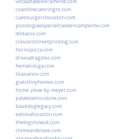
vistaaltadelveramendi.com
coastlinecateringnc.com
cuesburgershouston.com
psicologiaespecializadaencampeche.com
dmtacos.com
crescentstreetprinting.com
hornopizza.com
driveadragster.com
hematologa.com
lizaivanov.com
guesttinyhomes.com
home-plow-by-meyer.com
palatelatincuisine.com
blackdoglegacy.com
eatvivahouston.com
thebigshowok.com
chimeandstave.com
greatwallseafoodny.com