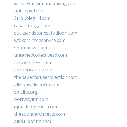
woolleymillingandpaving.com
uptonpvd.com
2troublegrill.com
casateranga.com
sticksandstonesstudiooh.com
walkers-treeservice.com
shopmossi.com
untamedcollectivesd.com
mxpwellness.com
infernocanine.com
thepaperhousecollection.com
allisonwillisholley.com
solslite.org
portwayinn.com
djmaddogmusic.com
thesoundarchitects.com
allin1roofing.com