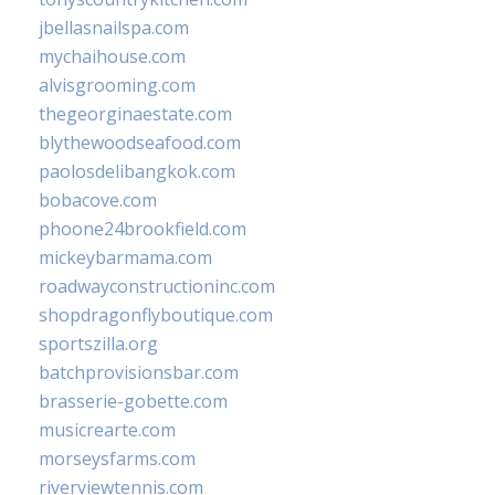
jbellasnailspa.com
mychaihouse.com
alvisgrooming.com
thegeorginaestate.com
blythewoodseafood.com
paolosdelibangkok.com
bobacove.com
phoone24brookfield.com
mickeybarmama.com
roadwayconstructioninc.com
shopdragonflyboutique.com
sportszilla.org
batchprovisionsbar.com
brasserie-gobette.com
musicrearte.com
morseysfarms.com
riverviewtennis.com