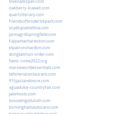
lovenailsspari.com
oakberry-kuwait.com
quartzliterary.com
friendsofbroderickpark.com
studiopiattellina.com
jannagrillspringfield.com
fujiyamacharleston.com
elpatronchardon.com
donglaishun-order.com
fiamc-rome2022.org
mariceworldessentials.com
lafisheriarestaurant.com
915jazzandmore.com
aguadulce-countryfair.com
jakehovis.com
bosswingsduluth.com
birminghamautocare.com
tonyscountrykitchen.com