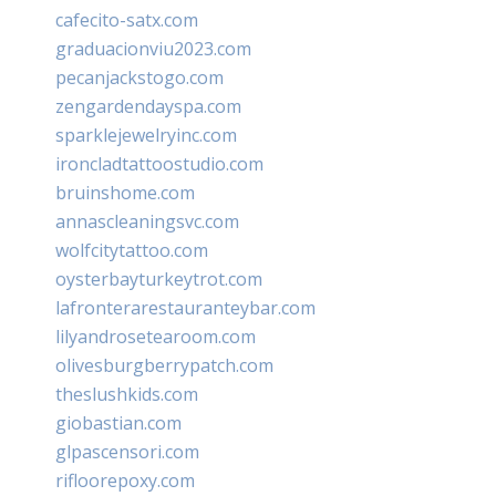
cafecito-satx.com
graduacionviu2023.com
pecanjackstogo.com
zengardendayspa.com
sparklejewelryinc.com
ironcladtattoostudio.com
bruinshome.com
annascleaningsvc.com
wolfcitytattoo.com
oysterbayturkeytrot.com
lafronterarestauranteybar.com
lilyandrosetearoom.com
olivesburgberrypatch.com
theslushkids.com
giobastian.com
glpascensori.com
rifloorepoxy.com