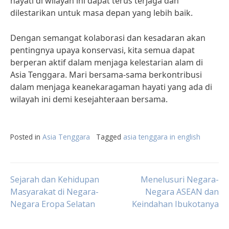
hayati di wilayah ini dapat terus terjaga dan
dilestarikan untuk masa depan yang lebih baik.
Dengan semangat kolaborasi dan kesadaran akan
pentingnya upaya konservasi, kita semua dapat
berperan aktif dalam menjaga kelestarian alam di
Asia Tenggara. Mari bersama-sama berkontribusi
dalam menjaga keanekaragaman hayati yang ada di
wilayah ini demi kesejahteraan bersama.
Posted in
Asia Tenggara
Tagged
asia tenggara in english
Post
Sejarah dan Kehidupan
Menelusuri Negara-
Masyarakat di Negara-
Negara ASEAN dan
Negara Eropa Selatan
Keindahan Ibukotanya
navigation