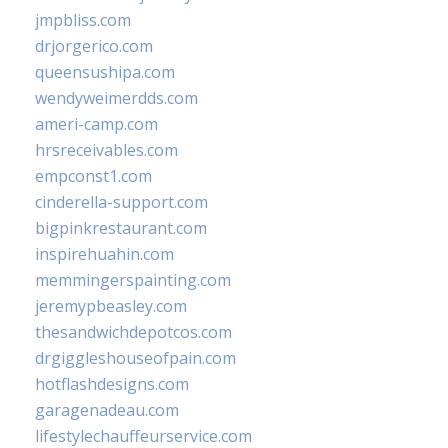
jmpbliss.com
drjorgerico.com
queensushipa.com
wendyweimerdds.com
ameri-camp.com
hrsreceivables.com
empconst1.com
cinderella-support.com
bigpinkrestaurant.com
inspirehuahin.com
memmingerspainting.com
jeremypbeasley.com
thesandwichdepotcos.com
drgiggleshouseofpain.com
hotflashdesigns.com
garagenadeau.com
lifestylechauffeurservice.com