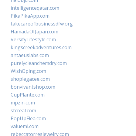
halobjd.com
intelligenceqatar.com
PikaPikaApp.com
takecareofbusinessdfw.org
HamadaOfJapan.com
VersifyLifestyle.com
kingscreekadventures.com
antaeuslabs.com
purelycleanchemdry.com
WishOping.com
shoplegacee.com
bonvivantshop.com
CupPlante.com
mpzin.com
stcreal.com
PopUpFlea.com
valueml.com
rebeccatorresjewelry.com