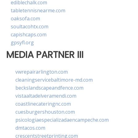
ediblechalk.com
tabletennisnearme.com
oaksofa.com
soultacohtx.com
capishcaps.com
gpsyfl.org
MEDIA PARTNER III
vwrepairarlington.com
cleaningservicebaltimore-md.com
beckslandscapeandfence.com
vistaaltadelveramendi.com
coastlinecateringnc.com
cuesburgershouston.com
psicologiaespecializadaencampeche.com
dmtacos.com
crescentstreetprinting.com