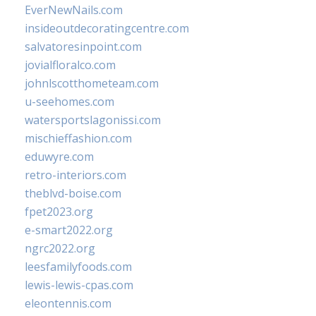
EverNewNails.com
insideoutdecoratingcentre.com
salvatoresinpoint.com
jovialfloralco.com
johnlscotthometeam.com
u-seehomes.com
watersportslagonissi.com
mischieffashion.com
eduwyre.com
retro-interiors.com
theblvd-boise.com
fpet2023.org
e-smart2022.org
ngrc2022.org
leesfamilyfoods.com
lewis-lewis-cpas.com
eleontennis.com