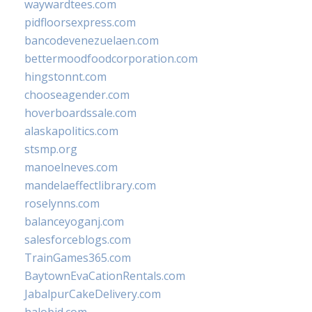
waywardtees.com
pidfloorsexpress.com
bancodevenezuelaen.com
bettermoodfoodcorporation.com
hingstonnt.com
chooseagender.com
hoverboardssale.com
alaskapolitics.com
stsmp.org
manoelneves.com
mandelaeffectlibrary.com
roselynns.com
balanceyoganj.com
salesforceblogs.com
TrainGames365.com
BaytownEvaCationRentals.com
JabalpurCakeDelivery.com