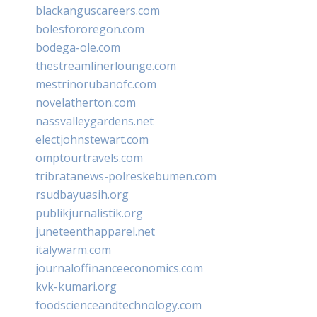
blackanguscareers.com
bolesfororegon.com
bodega-ole.com
thestreamlinerlounge.com
mestrinorubanofc.com
novelatherton.com
nassvalleygardens.net
electjohnstewart.com
omptourtravels.com
tribratanews-polreskebumen.com
rsudbayuasih.org
publikjurnalistik.org
juneteenthapparel.net
italywarm.com
journaloffinanceeconomics.com
kvk-kumari.org
foodscienceandtechnology.com