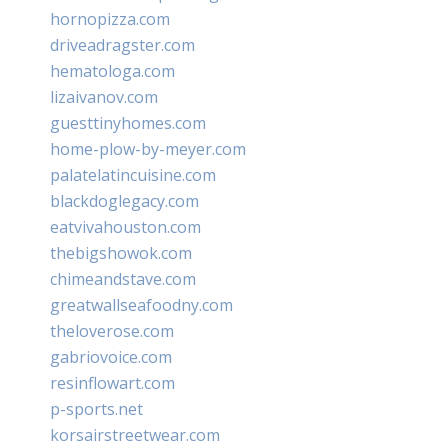
hornopizza.com
driveadragster.com
hematologa.com
lizaivanov.com
guesttinyhomes.com
home-plow-by-meyer.com
palatelatincuisine.com
blackdoglegacy.com
eatvivahouston.com
thebigshowok.com
chimeandstave.com
greatwallseafoodny.com
theloverose.com
gabriovoice.com
resinflowart.com
p-sports.net
korsairstreetwear.com