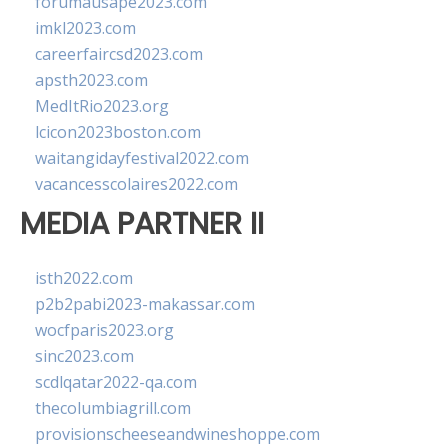
forumausape2023.com
imkl2023.com
careerfaircsd2023.com
apsth2023.com
MedItRio2023.org
lcicon2023boston.com
waitangidayfestival2022.com
vacancesscolaires2022.com
MEDIA PARTNER II
isth2022.com
p2b2pabi2023-makassar.com
wocfparis2023.org
sinc2023.com
scdlqatar2022-qa.com
thecolumbiagrill.com
provisionscheeseandwineshoppe.com