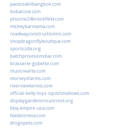
paolosdelibangkok.com
bobacove.com
phoone24brookfield.com
mickeybarmama.com
roadwayconstructioninc.com
shopdragonflyboutique.com
sportszilla.org
batchprovisionsbar.com
brasserie-gobette.com
musicrearte.com
morseysfarms.com
riverviewtennis.com
official-kelly-toys-squishmallows.com
displaygardenonsuncrest.org
bbq-empire-usa.com
feedstoreva.com
drogopets.com