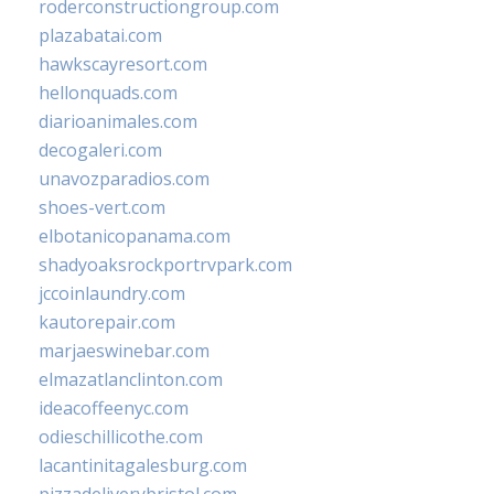
roderconstructiongroup.com
plazabatai.com
hawkscayresort.com
hellonquads.com
diarioanimales.com
decogaleri.com
unavozparadios.com
shoes-vert.com
elbotanicopanama.com
shadyoaksrockportrvpark.com
jccoinlaundry.com
kautorepair.com
marjaeswinebar.com
elmazatlanclinton.com
ideacoffeenyc.com
odieschillicothe.com
lacantinitagalesburg.com