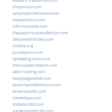
walkers-treeservice.com
shopmossi.com
untamedcollectivesd.com
mxpwellness.com
infernocanine.com
thepaperhousecollection.com
allisonwillisholley.com
solslite.org
portwayinn.com
djmaddogmusic.com
thesoundarchitects.com
allin1roofing.com
keepjudgewebb.com
anatomyofadventure.com
drivancastillo.com
cmmedspa.com
midletontkd.com
gardensandgrills.com