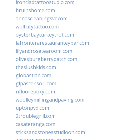
ironcladtattoostudio.com
bruinshome.com
annascleaningsvc.com
wolfcitytattoo.com
oysterbayturkeytrot.com
lafronterarestauranteybar.com
lilyandrosetearoom.com
olivesburgberrypatch.com
theslushkids.com
giobastian.com
glpascensori.com
rifloorepoxy.com
woolleymillingandpaving.com
uptonpvd.com
2troublegrill.com
casateranga.com
sticksandstonesstudiooh.com