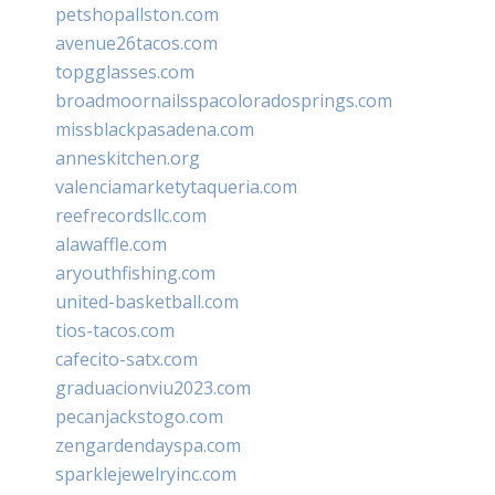
petshopallston.com
avenue26tacos.com
topgglasses.com
broadmoornailsspacoloradosprings.com
missblackpasadena.com
anneskitchen.org
valenciamarketytaqueria.com
reefrecordsllc.com
alawaffle.com
aryouthfishing.com
united-basketball.com
tios-tacos.com
cafecito-satx.com
graduacionviu2023.com
pecanjackstogo.com
zengardendayspa.com
sparklejewelryinc.com