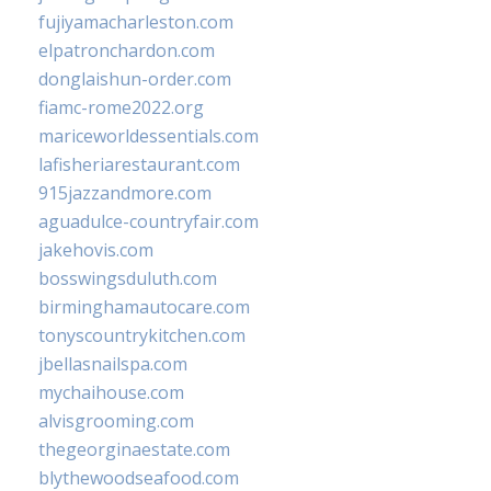
fujiyamacharleston.com
elpatronchardon.com
donglaishun-order.com
fiamc-rome2022.org
mariceworldessentials.com
lafisheriarestaurant.com
915jazzandmore.com
aguadulce-countryfair.com
jakehovis.com
bosswingsduluth.com
birminghamautocare.com
tonyscountrykitchen.com
jbellasnailspa.com
mychaihouse.com
alvisgrooming.com
thegeorginaestate.com
blythewoodseafood.com