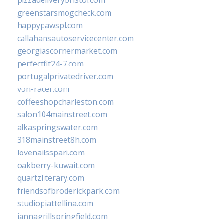
pizzadeliverybristol.com
greenstarsmogcheck.com
happypawspl.com
callahansautoservicecenter.com
georgiascornermarket.com
perfectfit24-7.com
portugalprivatedriver.com
von-racer.com
coffeeshopcharleston.com
salon104mainstreet.com
alkaspringswater.com
318mainstreet8h.com
lovenailsspari.com
oakberry-kuwait.com
quartzliterary.com
friendsofbroderickpark.com
studiopiattellina.com
jannagrillspringfield.com