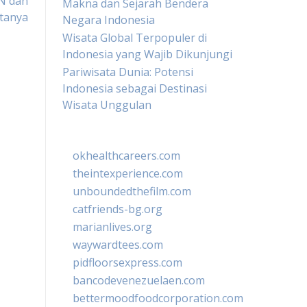
N dan
Makna dan Sejarah Bendera
tanya
Negara Indonesia
Wisata Global Terpopuler di
Indonesia yang Wajib Dikunjungi
Pariwisata Dunia: Potensi
Indonesia sebagai Destinasi
Wisata Unggulan
okhealthcareers.com
theintexperience.com
unboundedthefilm.com
catfriends-bg.org
marianlives.org
waywardtees.com
pidfloorsexpress.com
bancodevenezuelaen.com
bettermoodfoodcorporation.com