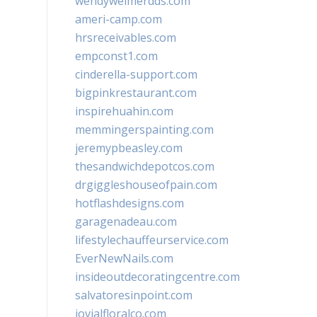
wendyweimerdds.com
ameri-camp.com
hrsreceivables.com
empconst1.com
cinderella-support.com
bigpinkrestaurant.com
inspirehuahin.com
memmingerspainting.com
jeremypbeasley.com
thesandwichdepotcos.com
drgiggleshouseofpain.com
hotflashdesigns.com
garagenadeau.com
lifestylechauffeurservice.com
EverNewNails.com
insideoutdecoratingcentre.com
salvatoresinpoint.com
jovialfloralco.com