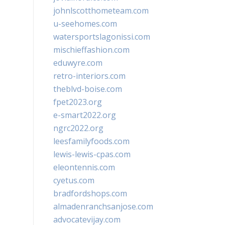
johnlscotthometeam.com
u-seehomes.com
watersportslagonissi.com
mischieffashion.com
eduwyre.com
retro-interiors.com
theblvd-boise.com
fpet2023.org
e-smart2022.org
ngrc2022.org
leesfamilyfoods.com
lewis-lewis-cpas.com
eleontennis.com
cyetus.com
bradfordshops.com
almadenranchsanjose.com
advocatevijay.com