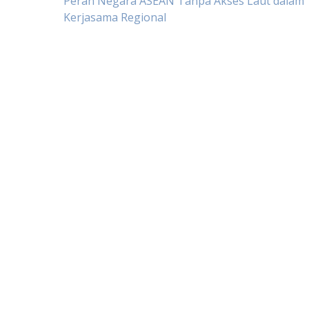
Post
Peran Negara ASEAN Tanpa Akses Laut dalam
Kerjasama Regional
navigation