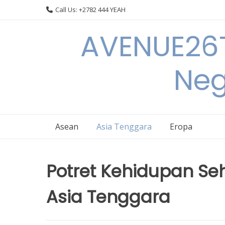
Skip
Call Us: +2782 444 YEAH
to
content
AVENUE26T
Neg
Asean
Asia Tenggara
Eropa
Potret Kehidupan Se
Asia Tenggara