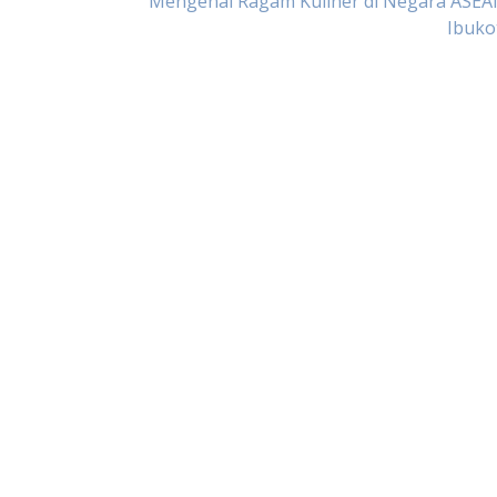
Mengenal Ragam Kuliner di Negara ASEA
Ibuko