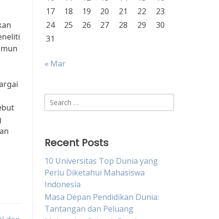
17
18
19
20
21
22
23
kan
24
25
26
27
28
29
30
neliti
31
namun
« Mar
argai
.
Search
ebut
for:
g
gan
Recent Posts
10 Universitas Top Dunia yang
Perlu Diketahui Mahasiswa
Indonesia
Masa Depan Pendidikan Dunia:
Tantangan dan Peluang