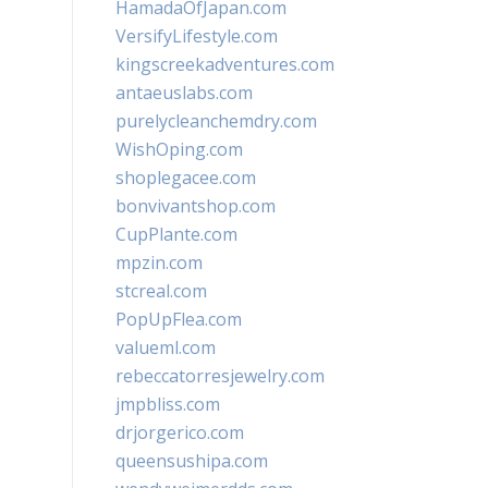
HamadaOfJapan.com
VersifyLifestyle.com
kingscreekadventures.com
antaeuslabs.com
purelycleanchemdry.com
WishOping.com
shoplegacee.com
bonvivantshop.com
CupPlante.com
mpzin.com
stcreal.com
PopUpFlea.com
valueml.com
rebeccatorresjewelry.com
jmpbliss.com
drjorgerico.com
queensushipa.com