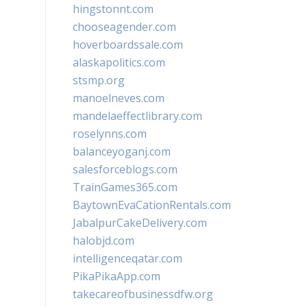
hingstonnt.com
chooseagender.com
hoverboardssale.com
alaskapolitics.com
stsmp.org
manoelneves.com
mandelaeffectlibrary.com
roselynns.com
balanceyoganj.com
salesforceblogs.com
TrainGames365.com
BaytownEvaCationRentals.com
JabalpurCakeDelivery.com
halobjd.com
intelligenceqatar.com
PikaPikaApp.com
takecareofbusinessdfw.org