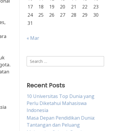
ional
17
18
19
20
21
22
23
24
25
26
27
28
29
30
es,
31
ara
« Mar
uk
Search
gota.
for:
atan
Recent Posts
10 Universitas Top Dunia yang
Perlu Diketahui Mahasiswa
sia
Indonesia
Masa Depan Pendidikan Dunia:
Tantangan dan Peluang