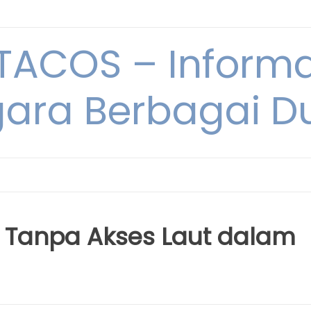
ACOS – Informa
ara Berbagai D
 Tanpa Akses Laut dalam