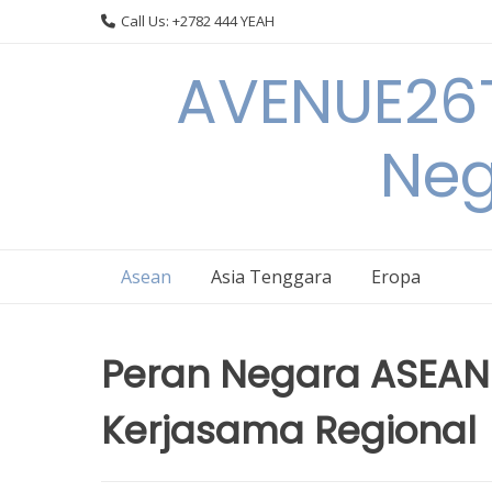
Skip
Call Us: +2782 444 YEAH
to
content
AVENUE26T
Neg
Asean
Asia Tenggara
Eropa
Peran Negara ASEAN
Kerjasama Regional