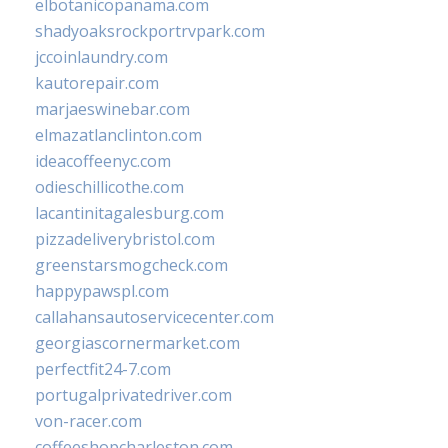
elbotanicopanama.com
shadyoaksrockportrvpark.com
jccoinlaundry.com
kautorepair.com
marjaeswinebar.com
elmazatlanclinton.com
ideacoffeenyc.com
odieschillicothe.com
lacantinitagalesburg.com
pizzadeliverybristol.com
greenstarsmogcheck.com
happypawspl.com
callahansautoservicecenter.com
georgiascornermarket.com
perfectfit24-7.com
portugalprivatedriver.com
von-racer.com
coffeeshopcharleston.com