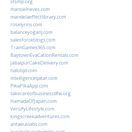
stsmp.org
manoelneves.com
mandelaeffectlibrary.com
roselynns.com
balanceyoganj.com
salesforceblogs.com
TrainGames365.com
BaytownEvaCationRentals.com
JabalpurCakeDelivery.com
halobjd.com
intelligenceqatar.com
PikaPikaApp.com
takecareofbusinessdfw.org
HamadaOfJapan.com
VersifyLifestyle.com
kingscreekadventures.com
antaeuslabs.com
purelycleanchemdry.com