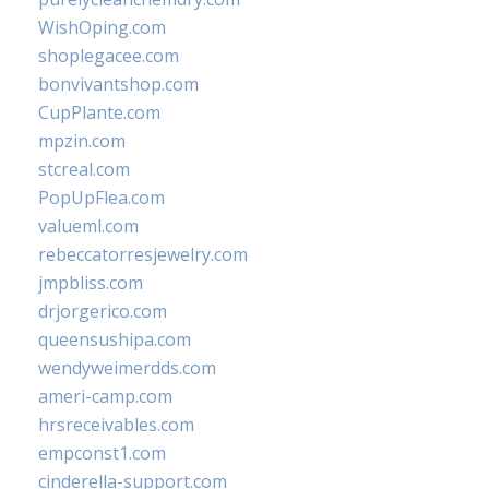
WishOping.com
shoplegacee.com
bonvivantshop.com
CupPlante.com
mpzin.com
stcreal.com
PopUpFlea.com
valueml.com
rebeccatorresjewelry.com
jmpbliss.com
drjorgerico.com
queensushipa.com
wendyweimerdds.com
ameri-camp.com
hrsreceivables.com
empconst1.com
cinderella-support.com