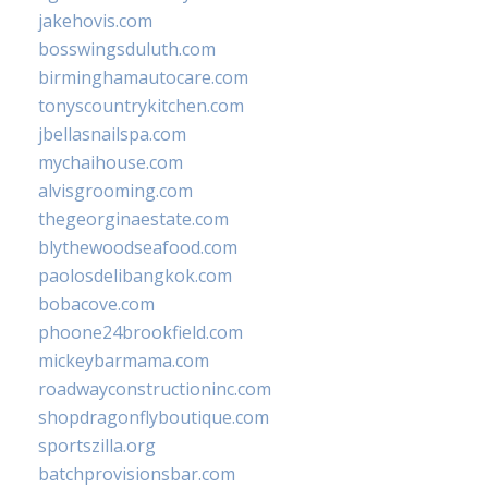
jakehovis.com
bosswingsduluth.com
birminghamautocare.com
tonyscountrykitchen.com
jbellasnailspa.com
mychaihouse.com
alvisgrooming.com
thegeorginaestate.com
blythewoodseafood.com
paolosdelibangkok.com
bobacove.com
phoone24brookfield.com
mickeybarmama.com
roadwayconstructioninc.com
shopdragonflyboutique.com
sportszilla.org
batchprovisionsbar.com