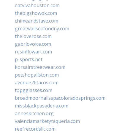
eatvivahouston.com
thebigshowok.com
chimeandstave.com
greatwallseafoodny.com
theloverose.com
gabriovoice.com
resinflowart.com
p-sports.net
korsairstreetwear.com
petshopallston.com
avenue26tacos.com
topgglasses.com
broadmoornailsspacoloradosprings.com
missblackpasadena.com
anneskitchen.org
valenciamarketytaqueria.com
reefrecordsllc.com