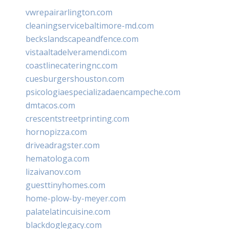
vwrepairarlington.com
cleaningservicebaltimore-md.com
beckslandscapeandfence.com
vistaaltadelveramendi.com
coastlinecateringnc.com
cuesburgershouston.com
psicologiaespecializadaencampeche.com
dmtacos.com
crescentstreetprinting.com
hornopizza.com
driveadragster.com
hematologa.com
lizaivanov.com
guesttinyhomes.com
home-plow-by-meyer.com
palatelatincuisine.com
blackdoglegacy.com