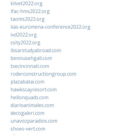
klivet2022.org
ifac-hms2022.org
taoms2022.org
iias-euromena-conference2022.org
ivd2022.org
csity2022.org
ibsarstudyabroad.com
bennusehgall.com
tsecincinnati.com
roderconstructiongroup.com
plazabatai.com
hawkscayresort.com
hellonquads.com
diarioanimales.com
decogaleri.com
unavozparadios.com
shoes-vert.com