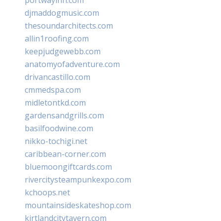
djmaddogmusic.com
thesoundarchitects.com
allin1roofing.com
keepjudgewebb.com
anatomyofadventure.com
drivancastillo.com
cmmedspa.com
midletontkd.com
gardensandgrills.com
basilfoodwine.com
nikko-tochigi.net
caribbean-corner.com
bluemoongiftcards.com
rivercitysteampunkexpo.com
kchoops.net
mountainsideskateshop.com
kirtlandcitytavern.com