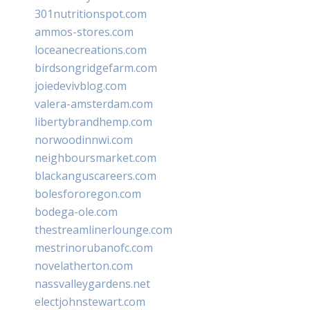
301nutritionspot.com
ammos-stores.com
loceanecreations.com
birdsongridgefarm.com
joiedevivblog.com
valera-amsterdam.com
libertybrandhemp.com
norwoodinnwi.com
neighboursmarket.com
blackanguscareers.com
bolesfororegon.com
bodega-ole.com
thestreamlinerlounge.com
mestrinorubanofc.com
novelatherton.com
nassvalleygardens.net
electjohnstewart.com