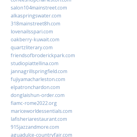
salon104mainstreet.com
alkaspringswater.com
318mainstreet8h.com
lovenailsspari.com
oakberry-kuwait.com
quartzliterary.com
friendsofbroderickpark.com
studiopiattellina.com
jannagrillspringfield.com
fujiyamacharleston.com
elpatronchardon.com
donglaishun-order.com
fiamc-rome2022.org
mariceworldessentials.com
lafisheriarestaurant.com
915jazzandmore.com
aguadulce-countryfair.com