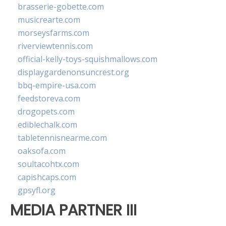
brasserie-gobette.com
musicrearte.com
morseysfarms.com
riverviewtennis.com
official-kelly-toys-squishmallows.com
displaygardenonsuncrest.org
bbq-empire-usa.com
feedstoreva.com
drogopets.com
ediblechalk.com
tabletennisnearme.com
oaksofa.com
soultacohtx.com
capishcaps.com
gpsyfl.org
MEDIA PARTNER III