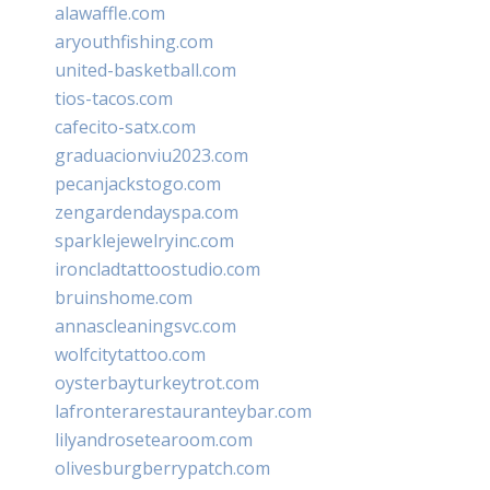
alawaffle.com
aryouthfishing.com
united-basketball.com
tios-tacos.com
cafecito-satx.com
graduacionviu2023.com
pecanjackstogo.com
zengardendayspa.com
sparklejewelryinc.com
ironcladtattoostudio.com
bruinshome.com
annascleaningsvc.com
wolfcitytattoo.com
oysterbayturkeytrot.com
lafronterarestauranteybar.com
lilyandrosetearoom.com
olivesburgberrypatch.com