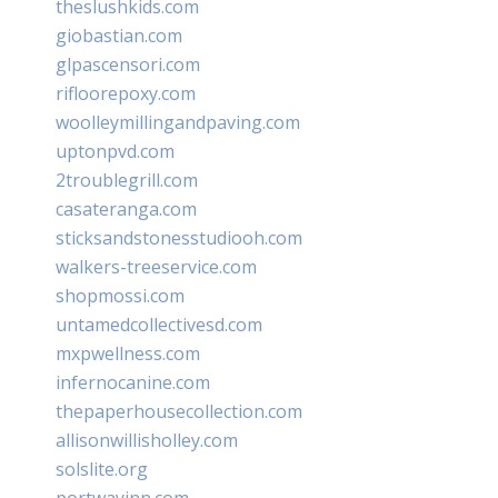
theslushkids.com
giobastian.com
glpascensori.com
rifloorepoxy.com
woolleymillingandpaving.com
uptonpvd.com
2troublegrill.com
casateranga.com
sticksandstonesstudiooh.com
walkers-treeservice.com
shopmossi.com
untamedcollectivesd.com
mxpwellness.com
infernocanine.com
thepaperhousecollection.com
allisonwillisholley.com
solslite.org
portwayinn.com