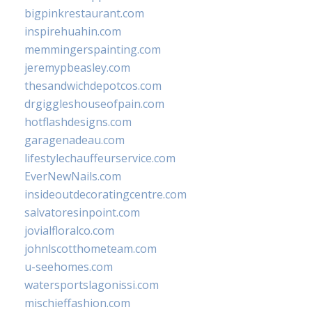
bigpinkrestaurant.com
inspirehuahin.com
memmingerspainting.com
jeremypbeasley.com
thesandwichdepotcos.com
drgiggleshouseofpain.com
hotflashdesigns.com
garagenadeau.com
lifestylechauffeurservice.com
EverNewNails.com
insideoutdecoratingcentre.com
salvatoresinpoint.com
jovialfloralco.com
johnlscotthometeam.com
u-seehomes.com
watersportslagonissi.com
mischieffashion.com