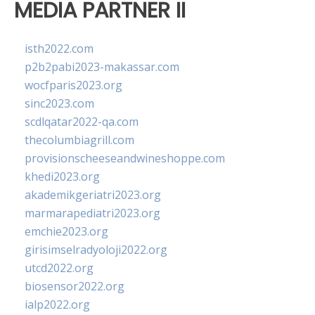
MEDIA PARTNER II
isth2022.com
p2b2pabi2023-makassar.com
wocfparis2023.org
sinc2023.com
scdlqatar2022-qa.com
thecolumbiagrill.com
provisionscheeseandwineshoppe.com
khedi2023.org
akademikgeriatri2023.org
marmarapediatri2023.org
emchie2023.org
girisimselradyoloji2022.org
utcd2022.org
biosensor2022.org
ialp2022.org