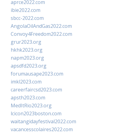
aprce2022.com
ibie2022.com
sbcc-2022.com
AngolaOilAndGas2022.com
Convoy4Freedom2022.com
grur2023.org
hkhk2023.org
napm2023.org
apsdfd2023.org
forumausape2023.com
imkl2023.com
careerfaircsd2023.com
apsth2023.com
MedItRio2023.org
lcicon2023boston.com
waitangidayfestival2022.com
vacancesscolaires2022.com