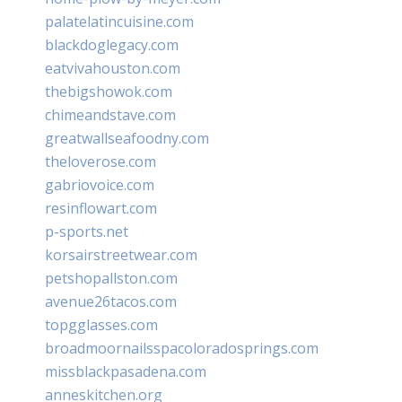
palatelatincuisine.com
blackdoglegacy.com
eatvivahouston.com
thebigshowok.com
chimeandstave.com
greatwallseafoodny.com
theloverose.com
gabriovoice.com
resinflowart.com
p-sports.net
korsairstreetwear.com
petshopallston.com
avenue26tacos.com
topgglasses.com
broadmoornailsspacoloradosprings.com
missblackpasadena.com
anneskitchen.org