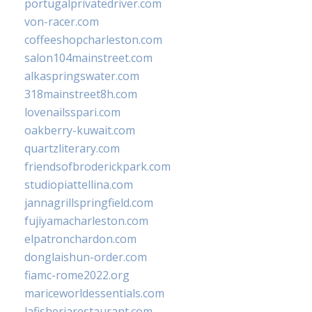
portugalprivatedriver.com
von-racer.com
coffeeshopcharleston.com
salon104mainstreet.com
alkaspringswater.com
318mainstreet8h.com
lovenailsspari.com
oakberry-kuwait.com
quartzliterary.com
friendsofbroderickpark.com
studiopiattellina.com
jannagrillspringfield.com
fujiyamacharleston.com
elpatronchardon.com
donglaishun-order.com
fiamc-rome2022.org
mariceworldessentials.com
lafisheriarestaurant.com