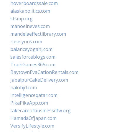
hoverboardssale.com
alaskapolitics.com
stsmp.org
manoelneves.com
mandelaeffectlibrary.com
roselynns.com
balanceyoganj.com
salesforceblogs.com
TrainGames365.com
BaytownEvaCationRentals.com
JabalpurCakeDelivery.com
halobjd.com
intelligenceqatar.com
PikaPikaApp.com
takecareofbusinessdfw.org
HamadaOfJapan.com
VersifyLifestyle.com