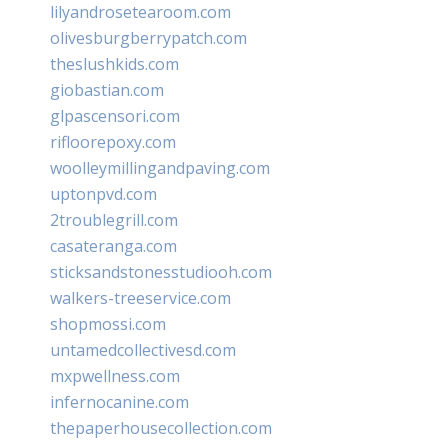
lilyandrosetearoom.com
olivesburgberrypatch.com
theslushkids.com
giobastian.com
glpascensori.com
rifloorepoxy.com
woolleymillingandpaving.com
uptonpvd.com
2troublegrill.com
casateranga.com
sticksandstonesstudiooh.com
walkers-treeservice.com
shopmossi.com
untamedcollectivesd.com
mxpwellness.com
infernocanine.com
thepaperhousecollection.com