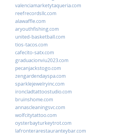
valenciamarketytaqueria.com
reefrecordsllc.com
alawaffle.com
aryouthfishing.com
united-basketball.com
tios-tacos.com
cafecito-satx.com
graduacionviu2023.com
pecanjackstogo.com
zengardendayspa.com
sparklejewelryinc.com
ironcladtattoostudio.com
bruinshome.com
annascleaningsvc.com
wolfcitytattoo.com
oysterbayturkeytrot.com
lafronterarestauranteybar.com