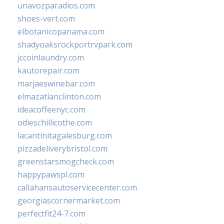
unavozparadios.com
shoes-vert.com
elbotanicopanama.com
shadyoaksrockportrvpark.com
jccoinlaundry.com
kautorepair.com
marjaeswinebar.com
elmazatlanclinton.com
ideacoffeenyc.com
odieschillicothe.com
lacantinitagalesburg.com
pizzadeliverybristol.com
greenstarsmogcheck.com
happypawspl.com
callahansautoservicecenter.com
georgiascornermarket.com
perfectfit24-7.com