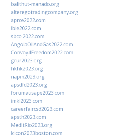
balithut-manado.org
alteregotradingcompany.org
aprce2022.com
ibie2022.com
sbcc-2022.com
AngolaOilAndGas2022.com
Convoy4Freedom2022.com
grur2023.org
hkhk2023.org
napm2023.org
apsdfd2023.org
forumausape2023.com
imkl2023.com
careerfaircsd2023.com
apsth2023.com
MedItRio2023.org
lcicon2023boston.com