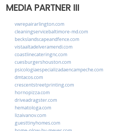
MEDIA PARTNER III
vwrepairarlington.com
cleaningservicebaltimore-md.com
beckslandscapeandfence.com
vistaaltadelveramendi.com
coastlinecateringnc.com
cuesburgershouston.com
psicologiaespecializadaencampeche.com
dmtacos.com
crescentstreetprinting.com
hornopizza.com
driveadragster.com
hematologa.com
lizaivanov.com
guesttinyhomes.com
home-plow-by-meyer.com