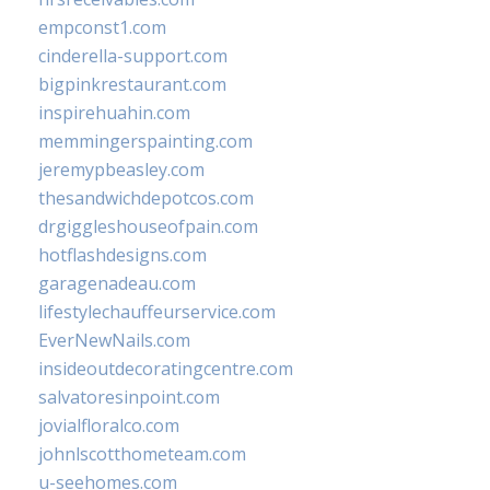
empconst1.com
cinderella-support.com
bigpinkrestaurant.com
inspirehuahin.com
memmingerspainting.com
jeremypbeasley.com
thesandwichdepotcos.com
drgiggleshouseofpain.com
hotflashdesigns.com
garagenadeau.com
lifestylechauffeurservice.com
EverNewNails.com
insideoutdecoratingcentre.com
salvatoresinpoint.com
jovialfloralco.com
johnlscotthometeam.com
u-seehomes.com