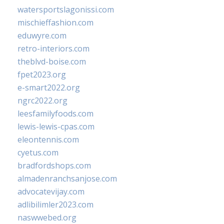
watersportslagonissi.com
mischieffashion.com
eduwyre.com
retro-interiors.com
theblvd-boise.com
fpet2023.org
e-smart2022.org
ngrc2022.org
leesfamilyfoods.com
lewis-lewis-cpas.com
eleontennis.com
cyetus.com
bradfordshops.com
almadenranchsanjose.com
advocatevijay.com
adlibilimler2023.com
naswwebed.org