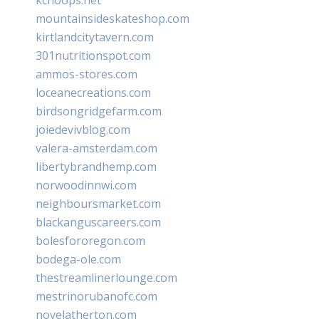
mountainsideskateshop.com
kirtlandcitytavern.com
301nutritionspot.com
ammos-stores.com
loceanecreations.com
birdsongridgefarm.com
joiedevivblog.com
valera-amsterdam.com
libertybrandhemp.com
norwoodinnwi.com
neighboursmarket.com
blackanguscareers.com
bolesfororegon.com
bodega-ole.com
thestreamlinerlounge.com
mestrinorubanofc.com
novelatherton.com