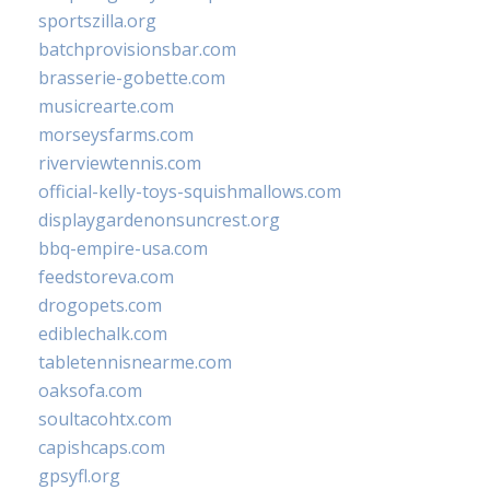
sportszilla.org
batchprovisionsbar.com
brasserie-gobette.com
musicrearte.com
morseysfarms.com
riverviewtennis.com
official-kelly-toys-squishmallows.com
displaygardenonsuncrest.org
bbq-empire-usa.com
feedstoreva.com
drogopets.com
ediblechalk.com
tabletennisnearme.com
oaksofa.com
soultacohtx.com
capishcaps.com
gpsyfl.org