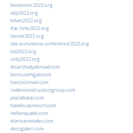
biosensor2022.org
ialp2022.org
klivet2022.org
ifac-hms2022.org
taoms2022.org
iias-euromena-conference2022.org
ivd2022.org
csity2022.org
ibsarstudyabroad.com
bennusehgall.com
tsecincinnati.com
roderconstructiongroup.com
plazabatai.com
hawkscayresort.com
hellonquads.com
diarioanimales.com
decogaleri.com