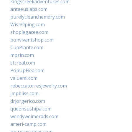
kingscreekadventures.com
antaeuslabs.com
purelycleanchemdry.com
WishOping.com
shoplegacee.com
bonvivantshop.com
CupPlante.com
mpzin.com
stcreal.com
PopUpFlea.com
valueml.com
rebeccatorresjewelry.com
jmpbliss.com
drjorgerico.com
queensushipa.com
wendyweimerdds.com
ameri-camp.com
hrsreceivables.com