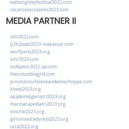
waitangidayfestival2022.com
vacancesscolaires2022.com
MEDIA PARTNER II
isth2022.com
p2b2pabi2023-makassar.com
wocfparis2023.org
sinc2023.com
scdlqatar2022-qa.com
thecolumbiagrill.com
provisionscheeseandwineshoppe.com
khedi2023.org
akademikgeriatri2023.org
marmarapediatri2023.org
emchie2023.org
girisimselradyoloji2022.org
utcd2022.org