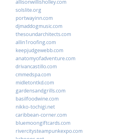
allisonwillisholley.com
solslite.org
portwayinn.com
djmaddogmusic.com
thesoundarchitects.com
allin1roofing.com
keepjudgewebb.com
anatomyofadventure.com
drivancastillo.com
cmmedspa.com
midletontkd.com
gardensandgrills.com
basilfoodwine.com
nikko-tochigi.net
caribbean-corner.com
bluemoongiftcards.com
rivercitysteampunkexpo.com
kchoops.net