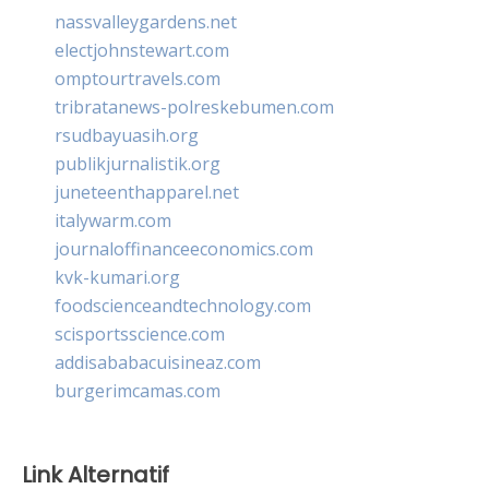
nassvalleygardens.net
electjohnstewart.com
omptourtravels.com
tribratanews-polreskebumen.com
rsudbayuasih.org
publikjurnalistik.org
juneteenthapparel.net
italywarm.com
journaloffinanceeconomics.com
kvk-kumari.org
foodscienceandtechnology.com
scisportsscience.com
addisababacuisineaz.com
burgerimcamas.com
Link Alternatif