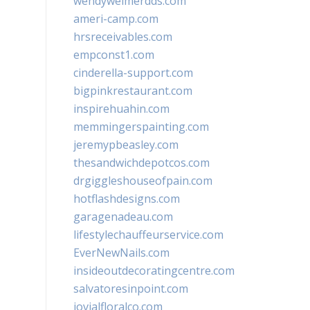
wendyweimerdds.com
ameri-camp.com
hrsreceivables.com
empconst1.com
cinderella-support.com
bigpinkrestaurant.com
inspirehuahin.com
memmingerspainting.com
jeremypbeasley.com
thesandwichdepotcos.com
drgiggleshouseofpain.com
hotflashdesigns.com
garagenadeau.com
lifestylechauffeurservice.com
EverNewNails.com
insideoutdecoratingcentre.com
salvatoresinpoint.com
jovialfloralco.com