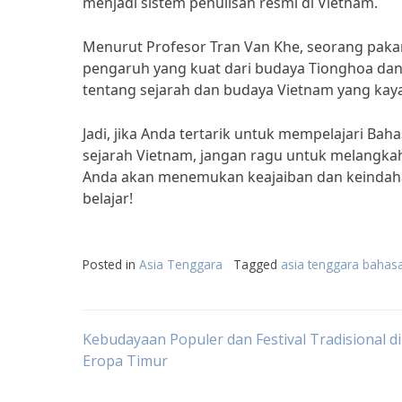
menjadi sistem penulisan resmi di Vietnam.
Menurut Profesor Tran Van Khe, seorang paka
pengaruh yang kuat dari budaya Tionghoa dan Pr
tentang sejarah dan budaya Vietnam yang kaya
Jadi, jika Anda tertarik untuk mempelajari Ba
sejarah Vietnam, jangan ragu untuk melangkah
Anda akan menemukan keajaiban dan keindahan
belajar!
Posted in
Asia Tenggara
Tagged
asia tenggara bahasa
Post
Kebudayaan Populer dan Festival Tradisional d
Eropa Timur
navigation