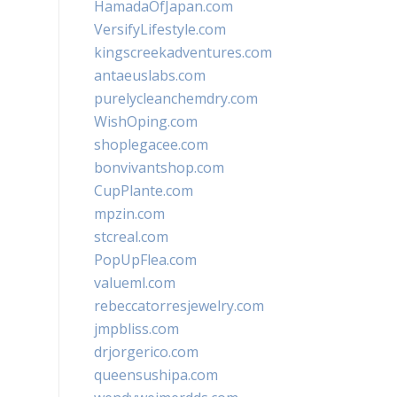
HamadaOfJapan.com
VersifyLifestyle.com
kingscreekadventures.com
antaeuslabs.com
purelycleanchemdry.com
WishOping.com
shoplegacee.com
bonvivantshop.com
CupPlante.com
mpzin.com
stcreal.com
PopUpFlea.com
valueml.com
rebeccatorresjewelry.com
jmpbliss.com
drjorgerico.com
queensushipa.com