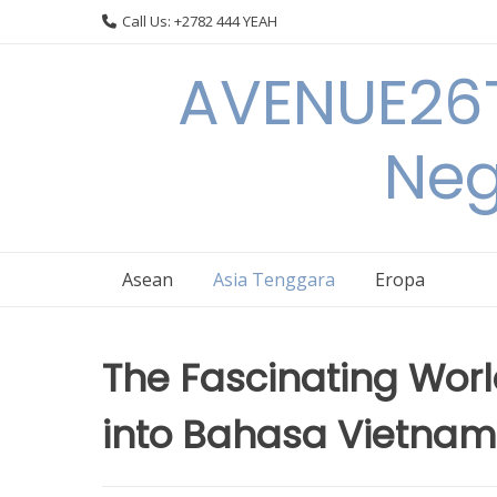
Skip
Call Us: +2782 444 YEAH
to
content
AVENUE26T
Neg
Asean
Asia Tenggara
Eropa
The Fascinating Worl
into Bahasa Vietnam