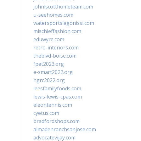
johnlscotthometeam.com
u-seehomes.com
watersportslagonissi.com
mischieffashion.com
eduwyre.com
retro-interiors.com
theblvd-boise.com
fpet2023.org
e-smart2022.org
ngrc2022.org
leesfamilyfoods.com
lewis-lewis-cpas.com
eleontennis.com
cyetus.com
bradfordshops.com
almadenranchsanjose.com
advocatevijay.com