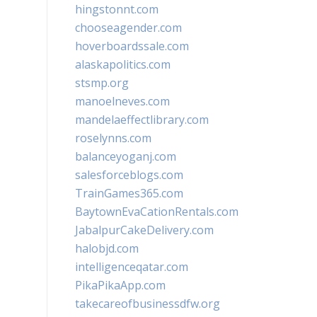
hingstonnt.com
chooseagender.com
hoverboardssale.com
alaskapolitics.com
stsmp.org
manoelneves.com
mandelaeffectlibrary.com
roselynns.com
balanceyoganj.com
salesforceblogs.com
TrainGames365.com
BaytownEvaCationRentals.com
JabalpurCakeDelivery.com
halobjd.com
intelligenceqatar.com
PikaPikaApp.com
takecareofbusinessdfw.org