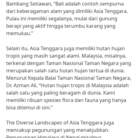
Bambang Setiawan, “Bali adalah contoh sempurna
dari keberagaman alam yang dimiliki Asia Tenggara.
Pulau ini memiliki segalanya, mulai dari gunung
berapi yang aktif hingga terumbu karang yang
memukau.”
Selain itu, Asia Tenggara juga memiliki hutan hujan
tropis yang masih sangat alami. Malaysia, misalnya,
terkenal dengan Taman Nasional Taman Negara yang
merupakan salah satu hutan hujan tertua di dunia.
Menurut Kepala Balai Taman Nasional Taman Negara,
Dr. Azman Ali, “Hutan hujan tropis di Malaysia adalah
salah satu yang paling beragam di dunia. Kami
memiliki ribuan spesies flora dan fauna yang hanya
bisa ditemui di sini.”
The Diverse Landscapes of Asia Tenggara juga
mencakup pegunungan yang menakjubkan.
Pegunungan Himalaya di Nepal misalnya,