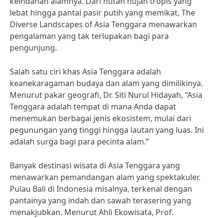
keindahan alamnya. Dari hutan hujan tropis yang
lebat hingga pantai pasir putih yang memikat, The
Diverse Landscapes of Asia Tenggara menawarkan
pengalaman yang tak terlupakan bagi para
pengunjung.
Salah satu ciri khas Asia Tenggara adalah
keanekaragaman budaya dan alam yang dimilikinya.
Menurut pakar geografi, Dr. Siti Nurul Hidayah, “Asia
Tenggara adalah tempat di mana Anda dapat
menemukan berbagai jenis ekosistem, mulai dari
pegunungan yang tinggi hingga lautan yang luas. Ini
adalah surga bagi para pecinta alam.”
Banyak destinasi wisata di Asia Tenggara yang
menawarkan pemandangan alam yang spektakuler.
Pulau Bali di Indonesia misalnya, terkenal dengan
pantainya yang indah dan sawah terasering yang
menakjubkan. Menurut Ahli Ekowisata, Prof.