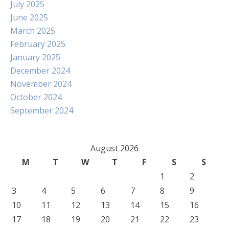
July 2025
June 2025
March 2025
February 2025
January 2025
December 2024
November 2024
October 2024
September 2024
August 2026
M
T
W
T
F
S
S
1
2
3
4
5
6
7
8
9
10
11
12
13
14
15
16
17
18
19
20
21
22
23