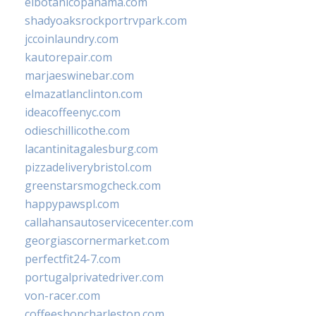
elbotanicopanama.com
shadyoaksrockportrvpark.com
jccoinlaundry.com
kautorepair.com
marjaeswinebar.com
elmazatlanclinton.com
ideacoffeenyc.com
odieschillicothe.com
lacantinitagalesburg.com
pizzadeliverybristol.com
greenstarsmogcheck.com
happypawspl.com
callahansautoservicecenter.com
georgiascornermarket.com
perfectfit24-7.com
portugalprivatedriver.com
von-racer.com
coffeeshopcharleston.com