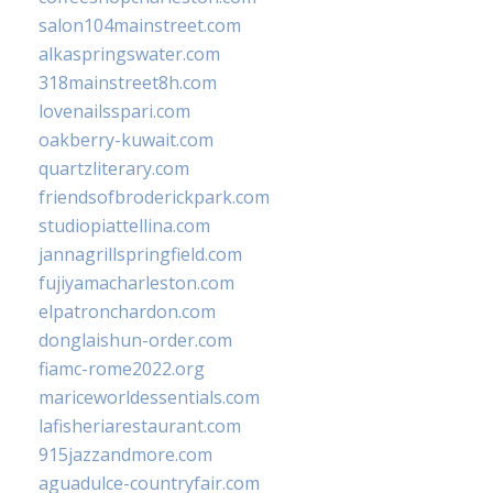
salon104mainstreet.com
alkaspringswater.com
318mainstreet8h.com
lovenailsspari.com
oakberry-kuwait.com
quartzliterary.com
friendsofbroderickpark.com
studiopiattellina.com
jannagrillspringfield.com
fujiyamacharleston.com
elpatronchardon.com
donglaishun-order.com
fiamc-rome2022.org
mariceworldessentials.com
lafisheriarestaurant.com
915jazzandmore.com
aguadulce-countryfair.com