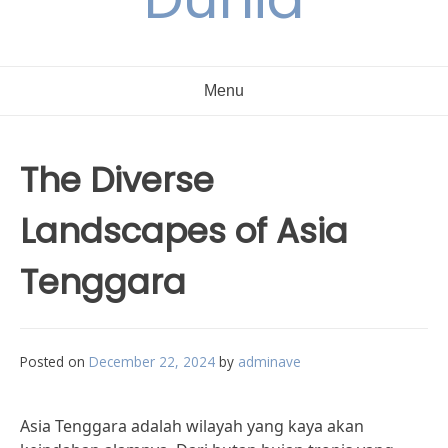
Menu
The Diverse
Landscapes of Asia
Tenggara
Posted on
December 22, 2024
by
adminave
Asia Tenggara adalah wilayah yang kaya akan