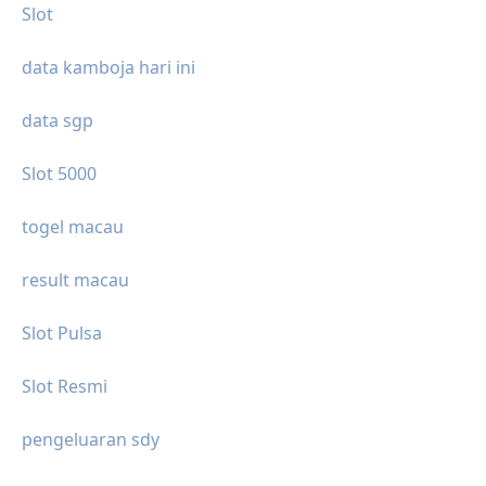
Slot
data kamboja hari ini
data sgp
Slot 5000
togel macau
result macau
Slot Pulsa
Slot Resmi
pengeluaran sdy