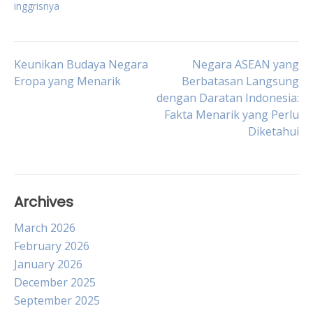
inggrisnya
Post
Keunikan Budaya Negara
Negara ASEAN yang
Eropa yang Menarik
Berbatasan Langsung
dengan Daratan Indonesia:
navigation
Fakta Menarik yang Perlu
Diketahui
Archives
March 2026
February 2026
January 2026
December 2025
September 2025