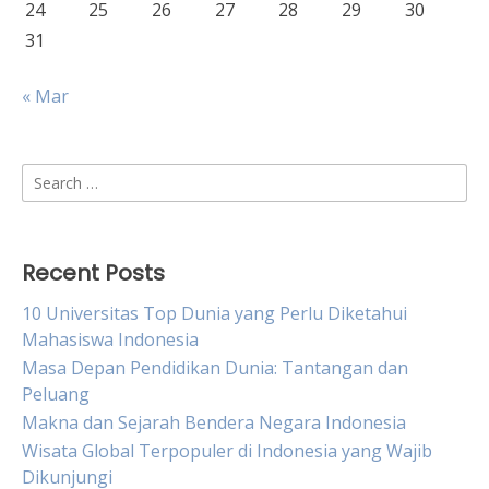
24
25
26
27
28
29
30
31
« Mar
Search
for:
Recent Posts
10 Universitas Top Dunia yang Perlu Diketahui
Mahasiswa Indonesia
Masa Depan Pendidikan Dunia: Tantangan dan
Peluang
Makna dan Sejarah Bendera Negara Indonesia
Wisata Global Terpopuler di Indonesia yang Wajib
Dikunjungi