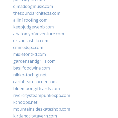
djmaddogmusic.com
thesoundarchitects.com
allin1roofing.com
keepjudgewebb.com
anatomyofadventure.com
drivancastillo.com
cmmedspa.com
midletontkd.com
gardensandgrills.com
basilfoodwine.com
nikko-tochigi.net
caribbean-corner.com
bluemoongiftcards.com
rivercitysteampunkexpo.com
kchoops.net
mountainsideskateshop.com
kirtlandcitytavern.com