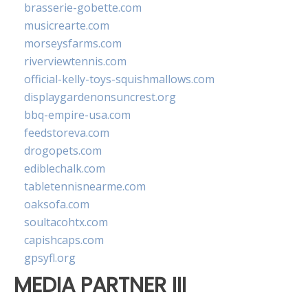
brasserie-gobette.com
musicrearte.com
morseysfarms.com
riverviewtennis.com
official-kelly-toys-squishmallows.com
displaygardenonsuncrest.org
bbq-empire-usa.com
feedstoreva.com
drogopets.com
ediblechalk.com
tabletennisnearme.com
oaksofa.com
soultacohtx.com
capishcaps.com
gpsyfl.org
MEDIA PARTNER III