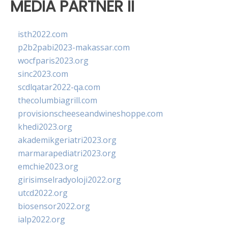
MEDIA PARTNER II
isth2022.com
p2b2pabi2023-makassar.com
wocfparis2023.org
sinc2023.com
scdlqatar2022-qa.com
thecolumbiagrill.com
provisionscheeseandwineshoppe.com
khedi2023.org
akademikgeriatri2023.org
marmarapediatri2023.org
emchie2023.org
girisimselradyoloji2022.org
utcd2022.org
biosensor2022.org
ialp2022.org