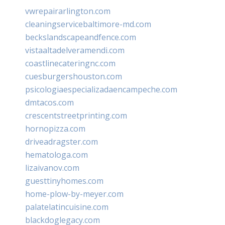
vwrepairarlington.com
cleaningservicebaltimore-md.com
beckslandscapeandfence.com
vistaaltadelveramendi.com
coastlinecateringnc.com
cuesburgershouston.com
psicologiaespecializadaencampeche.com
dmtacos.com
crescentstreetprinting.com
hornopizza.com
driveadragster.com
hematologa.com
lizaivanov.com
guesttinyhomes.com
home-plow-by-meyer.com
palatelatincuisine.com
blackdoglegacy.com