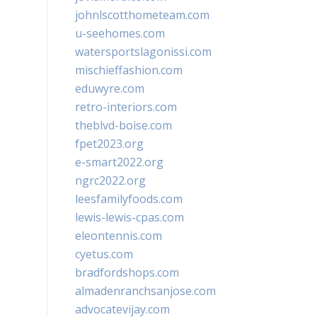
johnlscotthometeam.com
u-seehomes.com
watersportslagonissi.com
mischieffashion.com
eduwyre.com
retro-interiors.com
theblvd-boise.com
fpet2023.org
e-smart2022.org
ngrc2022.org
leesfamilyfoods.com
lewis-lewis-cpas.com
eleontennis.com
cyetus.com
bradfordshops.com
almadenranchsanjose.com
advocatevijay.com