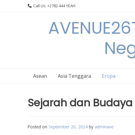
Skip
Call Us: +2782 444 YEAH
to
content
AVENUE26T
Neg
Asean
Asia Tenggara
Eropa
Sejarah dan Budaya
Posted on
September 20, 2024
by
adminave