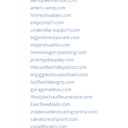
wendyweimerdds.com
ameri-camp.com
hrsreceivables.com
empconst1.com
cinderella-support.com
bigpinkrestaurant.com
inspirehuahin.com
memmingerspainting.com
jeremypbeasley.com
thesandwichdepotcos.com
drgiggleshouseofpain.com
hotflashdesigns.com
garagenadeau.com
lifestylechauffeurservice.com
EverNewNails.com
insideoutdecoratingcentre.com
salvatoresinpoint.com
jovialfloralco.com