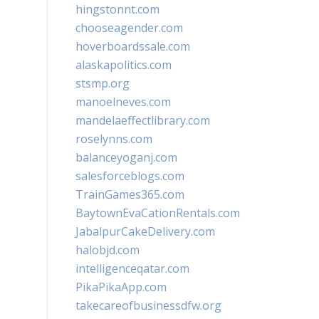
hingstonnt.com
chooseagender.com
hoverboardssale.com
alaskapolitics.com
stsmp.org
manoelneves.com
mandelaeffectlibrary.com
roselynns.com
balanceyoganj.com
salesforceblogs.com
TrainGames365.com
BaytownEvaCationRentals.com
JabalpurCakeDelivery.com
halobjd.com
intelligenceqatar.com
PikaPikaApp.com
takecareofbusinessdfw.org