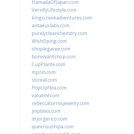
HamadaOfJapan.com
VersifyLifestyle.com
kingscreekadventures.com
antaeuslabs.com
purelycleanchemdry.com
WishOping.com
shoplegacee.com
bonvivantshop.com
CupPlante.com
mpzin.com
stcreal.com
PopUpFlea.com
valueml.com
rebeccatorresjewelry.com
jmpbliss.com
drjorgerico.com
queensushipa.com