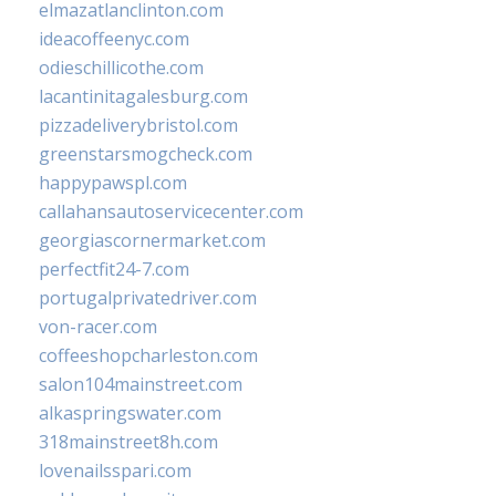
elmazatlanclinton.com
ideacoffeenyc.com
odieschillicothe.com
lacantinitagalesburg.com
pizzadeliverybristol.com
greenstarsmogcheck.com
happypawspl.com
callahansautoservicecenter.com
georgiascornermarket.com
perfectfit24-7.com
portugalprivatedriver.com
von-racer.com
coffeeshopcharleston.com
salon104mainstreet.com
alkaspringswater.com
318mainstreet8h.com
lovenailsspari.com