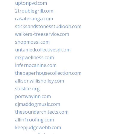
uptonpvd.com
2troublegrill.com
casateranga.com
sticksandstonesstudiooh.com
walkers-treeservice.com
shopmossi.com
untamedcollectivesd.com
mxpwellness.com
infernocanine.com
thepaperhousecollection.com
allisonwillisholley.com
solslite.org
portwayinn.com
djmaddogmusic.com
thesoundarchitects.com
allin1roofing.com
keepjudgewebb.com