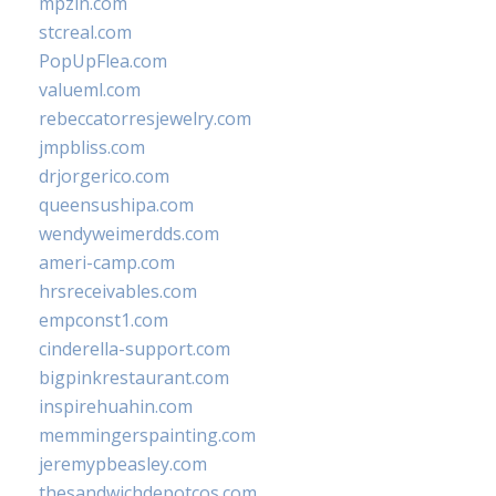
mpzin.com
stcreal.com
PopUpFlea.com
valueml.com
rebeccatorresjewelry.com
jmpbliss.com
drjorgerico.com
queensushipa.com
wendyweimerdds.com
ameri-camp.com
hrsreceivables.com
empconst1.com
cinderella-support.com
bigpinkrestaurant.com
inspirehuahin.com
memmingerspainting.com
jeremypbeasley.com
thesandwichdepotcos.com