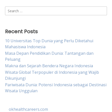
Search
for:
Recent Posts
10 Universitas Top Dunia yang Perlu Diketahui
Mahasiswa Indonesia
Masa Depan Pendidikan Dunia: Tantangan dan
Peluang
Makna dan Sejarah Bendera Negara Indonesia
Wisata Global Terpopuler di Indonesia yang Wajib
Dikunjungi
Pariwisata Dunia: Potensi Indonesia sebagai Destinasi
Wisata Unggulan
okhealthcareers.com