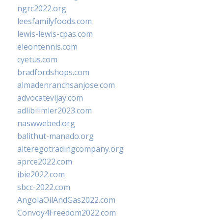
ngrc2022.org
leesfamilyfoods.com
lewis-lewis-cpas.com
eleontennis.com
cyetus.com
bradfordshops.com
almadenranchsanjose.com
advocatevijay.com
adlibilimler2023.com
naswwebed.org
balithut-manado.org
alteregotradingcompany.org
aprce2022.com
ibie2022.com
sbcc-2022.com
AngolaOilAndGas2022.com
Convoy4Freedom2022.com