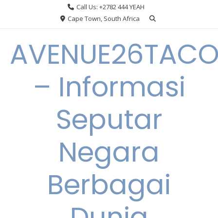
Skip
Call Us: +2782 444 YEAH
to
Cape Town, South Africa
content
AVENUE26TACO
– Informasi
Seputar
Negara
Berbagai
Dunia