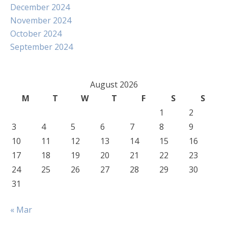
December 2024
November 2024
October 2024
September 2024
August 2026
M
T
W
T
F
S
S
1
2
3
4
5
6
7
8
9
10
11
12
13
14
15
16
17
18
19
20
21
22
23
24
25
26
27
28
29
30
31
« Mar