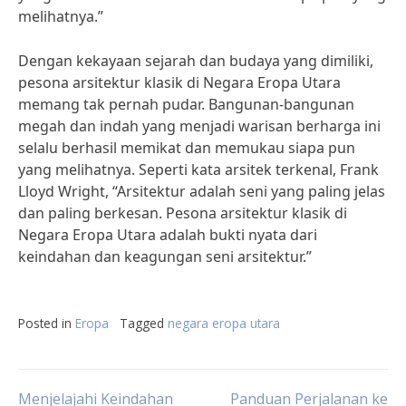
melihatnya.”
Dengan kekayaan sejarah dan budaya yang dimiliki,
pesona arsitektur klasik di Negara Eropa Utara
memang tak pernah pudar. Bangunan-bangunan
megah dan indah yang menjadi warisan berharga ini
selalu berhasil memikat dan memukau siapa pun
yang melihatnya. Seperti kata arsitek terkenal, Frank
Lloyd Wright, “Arsitektur adalah seni yang paling jelas
dan paling berkesan. Pesona arsitektur klasik di
Negara Eropa Utara adalah bukti nyata dari
keindahan dan keagungan seni arsitektur.”
Posted in
Eropa
Tagged
negara eropa utara
Menjelajahi Keindahan
Panduan Perjalanan ke