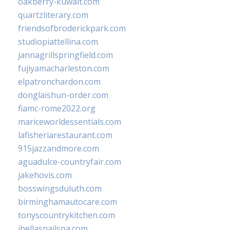
oakberry-kuwait.com
quartzliterary.com
friendsofbroderickpark.com
studiopiattellina.com
jannagrillspringfield.com
fujiyamacharleston.com
elpatronchardon.com
donglaishun-order.com
fiamc-rome2022.org
mariceworldessentials.com
lafisheriarestaurant.com
915jazzandmore.com
aguadulce-countryfair.com
jakehovis.com
bosswingsduluth.com
birminghamautocare.com
tonyscountrykitchen.com
jbellasnailspa.com