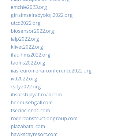
emchie2023.org
girisimselradyoloji2022.org
utcd2022.org
biosensor2022.org
ialp2022.org
klivet2022.org
ifac-hms2022.org
taoms2022.org
iias-euromena-conference2022.org
ivd2022.org
csity2022.org
ibsarstudyabroad.com
bennusehgall.com
tsecincinnati.com
roderconstructiongroup.com
plazabatai.com
hawkscayresort.com