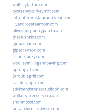
wolfcitytattoo.com
oysterbayturkeytrot.com
lafronterarestauranteybar.com
lilyandrosetearoom.com
olivesburgberrypatch.com
theslushkids.com
giobastian.com
glpascensori.com
rifloorepoxy.com
woolleymillingandpaving.com
uptonpvd.com
2troublegrill.com
casateranga.com
sticksandstonesstudiooh.com
walkers-treeservice.com
shopmossi.com
untamedcollectivesd.com