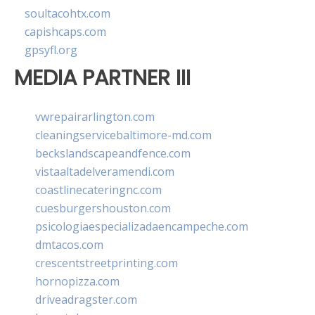
soultacohtx.com
capishcaps.com
gpsyfl.org
MEDIA PARTNER III
vwrepairarlington.com
cleaningservicebaltimore-md.com
beckslandscapeandfence.com
vistaaltadelveramendi.com
coastlinecateringnc.com
cuesburgershouston.com
psicologiaespecializadaencampeche.com
dmtacos.com
crescentstreetprinting.com
hornopizza.com
driveadragster.com