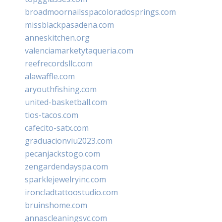
broadmoornailsspacoloradosprings.com
missblackpasadena.com
anneskitchen.org
valenciamarketytaqueria.com
reefrecordsllc.com
alawaffle.com
aryouthfishing.com
united-basketball.com
tios-tacos.com
cafecito-satx.com
graduacionviu2023.com
pecanjackstogo.com
zengardendayspa.com
sparklejewelryinc.com
ironcladtattoostudio.com
bruinshome.com
annascleaningsvc.com