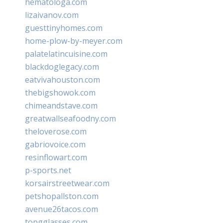
hematologa.com
lizaivanov.com
guesttinyhomes.com
home-plow-by-meyer.com
palatelatincuisine.com
blackdoglegacy.com
eatvivahouston.com
thebigshowok.com
chimeandstave.com
greatwallseafoodny.com
theloverose.com
gabriovoice.com
resinflowart.com
p-sports.net
korsairstreetwear.com
petshopallston.com
avenue26tacos.com
topgglasses.com