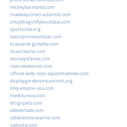
mickeybarmama.com
roadwayconstructioninc.com
shopdragonflyboutique.com
sportszilla.org
batchprovisionsbar.com
brasserie-gobette.com
musicrearte.com
morseysfarms.com
riverviewtennis.com
official-kelly-toys-squishmallows.com
displaygardenonsuncrest.org
bbq-empire-usa.com
feedstoreva.com
drogopets.com
ediblechalk.com
tabletennisnearme.com
oaksofa.com