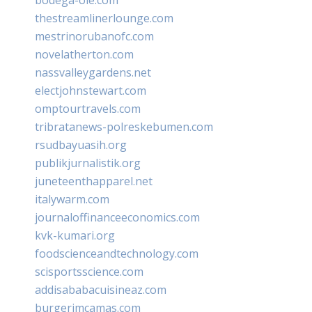
thestreamlinerlounge.com
mestrinorubanofc.com
novelatherton.com
nassvalleygardens.net
electjohnstewart.com
omptourtravels.com
tribratanews-polreskebumen.com
rsudbayuasih.org
publikjurnalistik.org
juneteenthapparel.net
italywarm.com
journaloffinanceeconomics.com
kvk-kumari.org
foodscienceandtechnology.com
scisportsscience.com
addisababacuisineaz.com
burgerimcamas.com