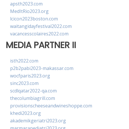
apsth2023.com
MedItRio2023.org
lcicon2023boston.com
waitangidayfestival2022.com
vacancesscolaires2022.com
MEDIA PARTNER II
isth2022.com
p2b2pabi2023-makassar.com
wocfparis2023.org
sinc2023.com
scdlqatar2022-qa.com
thecolumbiagrill.com
provisionscheeseandwineshoppe.com
khedi2023.org
akademikgeriatri2023.org
marmarapediatri2023.org