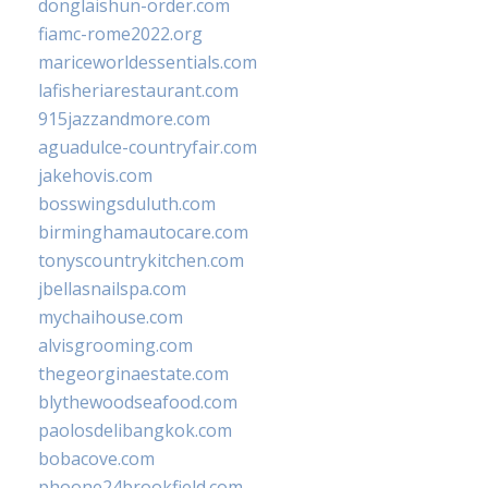
donglaishun-order.com
fiamc-rome2022.org
mariceworldessentials.com
lafisheriarestaurant.com
915jazzandmore.com
aguadulce-countryfair.com
jakehovis.com
bosswingsduluth.com
birminghamautocare.com
tonyscountrykitchen.com
jbellasnailspa.com
mychaihouse.com
alvisgrooming.com
thegeorginaestate.com
blythewoodseafood.com
paolosdelibangkok.com
bobacove.com
phoone24brookfield.com