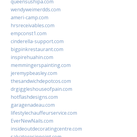
queensushipa.com
wendyweimerdds.com
ameri-camp.com
hrsreceivables.com
empconst1.com
cinderella-support.com
bigpinkrestaurant.com
inspirehuahin.com
memmingerspainting.com
jeremypbeasley.com
thesandwichdepotcos.com
drgiggleshouseofpain.com
hotflashdesigns.com
garagenadeau.com
lifestylechauffeurservice.com
EverNewNails.com
insideoutdecoratingcentre.com
salvatoresinpoint.com