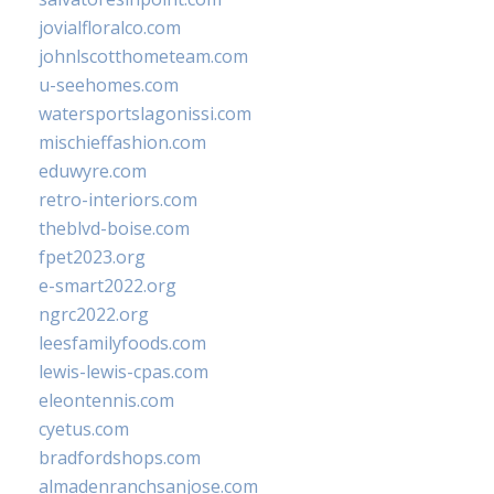
jovialfloralco.com
johnlscotthometeam.com
u-seehomes.com
watersportslagonissi.com
mischieffashion.com
eduwyre.com
retro-interiors.com
theblvd-boise.com
fpet2023.org
e-smart2022.org
ngrc2022.org
leesfamilyfoods.com
lewis-lewis-cpas.com
eleontennis.com
cyetus.com
bradfordshops.com
almadenranchsanjose.com