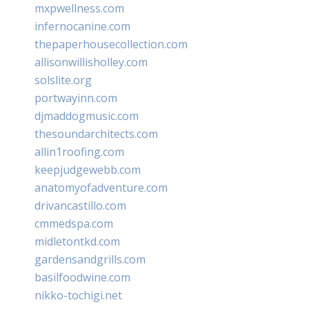
mxpwellness.com
infernocanine.com
thepaperhousecollection.com
allisonwillisholley.com
solslite.org
portwayinn.com
djmaddogmusic.com
thesoundarchitects.com
allin1roofing.com
keepjudgewebb.com
anatomyofadventure.com
drivancastillo.com
cmmedspa.com
midletontkd.com
gardensandgrills.com
basilfoodwine.com
nikko-tochigi.net