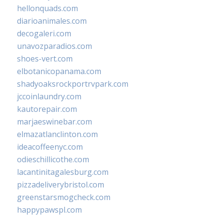
hellonquads.com
diarioanimales.com
decogaleri.com
unavozparadios.com
shoes-vert.com
elbotanicopanama.com
shadyoaksrockportrvpark.com
jccoinlaundry.com
kautorepair.com
marjaeswinebar.com
elmazatlanclinton.com
ideacoffeenyc.com
odieschillicothe.com
lacantinitagalesburg.com
pizzadeliverybristol.com
greenstarsmogcheck.com
happypawspl.com