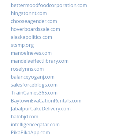
bettermoodfoodcorporation.com
hingstonnt.com
chooseagender.com
hoverboardssale.com
alaskapolitics.com
stsmp.org
manoelneves.com
mandelaeffectlibrary.com
roselynns.com
balanceyoganj.com
salesforceblogs.com
TrainGames365.com
BaytownEvaCationRentals.com
JabalpurCakeDelivery.com
halobjd.com
intelligenceqatar.com
PikaPikaApp.com