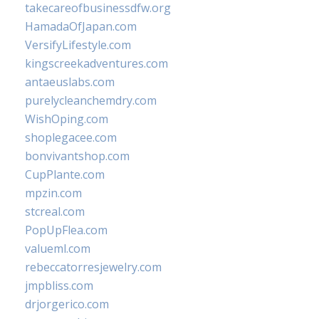
takecareofbusinessdfw.org
HamadaOfJapan.com
VersifyLifestyle.com
kingscreekadventures.com
antaeuslabs.com
purelycleanchemdry.com
WishOping.com
shoplegacee.com
bonvivantshop.com
CupPlante.com
mpzin.com
stcreal.com
PopUpFlea.com
valueml.com
rebeccatorresjewelry.com
jmpbliss.com
drjorgerico.com