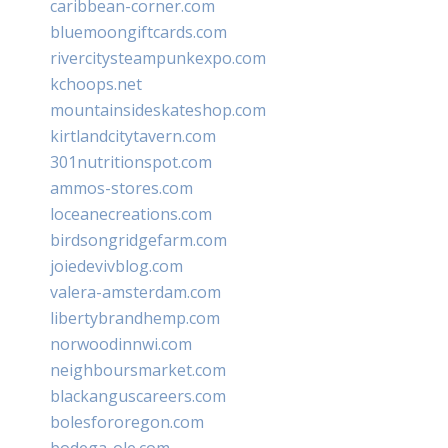
caribbean-corner.com
bluemoongiftcards.com
rivercitysteampunkexpo.com
kchoops.net
mountainsideskateshop.com
kirtlandcitytavern.com
301nutritionspot.com
ammos-stores.com
loceanecreations.com
birdsongridgefarm.com
joiedevivblog.com
valera-amsterdam.com
libertybrandhemp.com
norwoodinnwi.com
neighboursmarket.com
blackanguscareers.com
bolesfororegon.com
bodega-ole.com