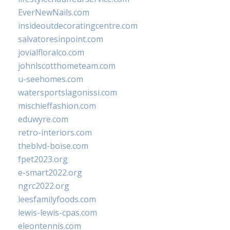
EverNewNails.com
insideoutdecoratingcentre.com
salvatoresinpoint.com
jovialfloralco.com
johnlscotthometeam.com
u-seehomes.com
watersportslagonissi.com
mischieffashion.com
eduwyre.com
retro-interiors.com
theblvd-boise.com
fpet2023.org
e-smart2022.org
ngrc2022.org
leesfamilyfoods.com
lewis-lewis-cpas.com
eleontennis.com