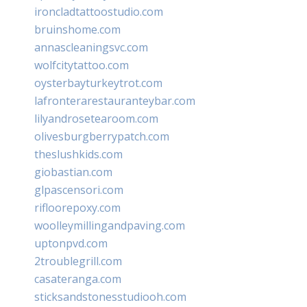
ironcladtattoostudio.com
bruinshome.com
annascleaningsvc.com
wolfcitytattoo.com
oysterbayturkeytrot.com
lafronterarestauranteybar.com
lilyandrosetearoom.com
olivesburgberrypatch.com
theslushkids.com
giobastian.com
glpascensori.com
rifloorepoxy.com
woolleymillingandpaving.com
uptonpvd.com
2troublegrill.com
casateranga.com
sticksandstonesstudiooh.com