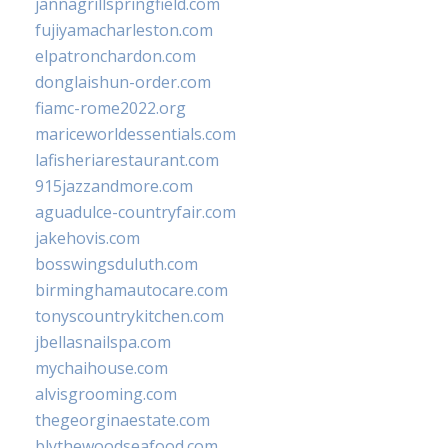
jannagrillspringfield.com
fujiyamacharleston.com
elpatronchardon.com
donglaishun-order.com
fiamc-rome2022.org
mariceworldessentials.com
lafisheriarestaurant.com
915jazzandmore.com
aguadulce-countryfair.com
jakehovis.com
bosswingsduluth.com
birminghamautocare.com
tonyscountrykitchen.com
jbellasnailspa.com
mychaihouse.com
alvisgrooming.com
thegeorginaestate.com
blythewoodseafood.com