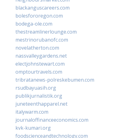
blackanguscareers.com
bolesfororegon.com
bodega-ole.com
thestreamlinerlounge.com
mestrinorubanofc.com
novelatherton.com
nassvalleygardens.net
electjohnstewart.com
omptourtravels.com
tribratanews-polreskebumen.com
rsudbayuasih.org
publikjurnalistik.org
juneteenthapparel.net
italywarm.com
journaloffinanceeconomics.com
kvk-kumari.org
foodscienceandtechnology.com