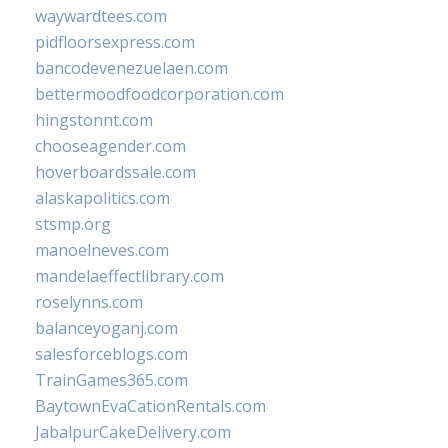
waywardtees.com
pidfloorsexpress.com
bancodevenezuelaen.com
bettermoodfoodcorporation.com
hingstonnt.com
chooseagender.com
hoverboardssale.com
alaskapolitics.com
stsmp.org
manoelneves.com
mandelaeffectlibrary.com
roselynns.com
balanceyoganj.com
salesforceblogs.com
TrainGames365.com
BaytownEvaCationRentals.com
JabalpurCakeDelivery.com