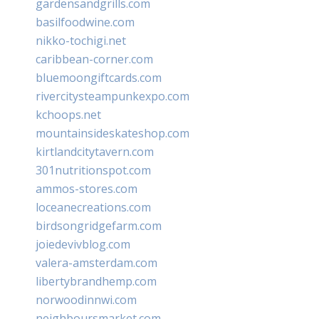
gardensandgrills.com
basilfoodwine.com
nikko-tochigi.net
caribbean-corner.com
bluemoongiftcards.com
rivercitysteampunkexpo.com
kchoops.net
mountainsideskateshop.com
kirtlandcitytavern.com
301nutritionspot.com
ammos-stores.com
loceanecreations.com
birdsongridgefarm.com
joiedevivblog.com
valera-amsterdam.com
libertybrandhemp.com
norwoodinnwi.com
neighboursmarket.com