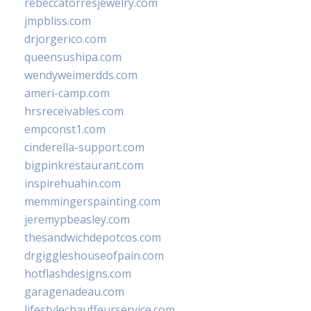
rebeccatorresjewelry.com
jmpbliss.com
drjorgerico.com
queensushipa.com
wendyweimerdds.com
ameri-camp.com
hrsreceivables.com
empconst1.com
cinderella-support.com
bigpinkrestaurant.com
inspirehuahin.com
memmingerspainting.com
jeremypbeasley.com
thesandwichdepotcos.com
drgiggleshouseofpain.com
hotflashdesigns.com
garagenadeau.com
lifestylechauffeurservice.com