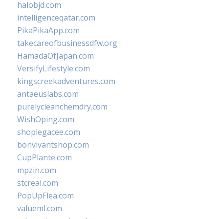
halobjd.com
intelligenceqatar.com
PikaPikaApp.com
takecareofbusinessdfw.org
HamadaOfJapan.com
VersifyLifestyle.com
kingscreekadventures.com
antaeuslabs.com
purelycleanchemdry.com
WishOping.com
shoplegacee.com
bonvivantshop.com
CupPlante.com
mpzin.com
stcreal.com
PopUpFlea.com
valueml.com