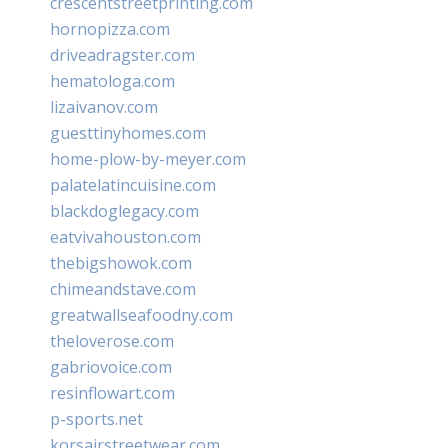
crescentstreetprinting.com
hornopizza.com
driveadragster.com
hematologa.com
lizaivanov.com
guesttinyhomes.com
home-plow-by-meyer.com
palatelatincuisine.com
blackdoglegacy.com
eatvivahouston.com
thebigshowok.com
chimeandstave.com
greatwallseafoodny.com
theloverose.com
gabriovoice.com
resinflowart.com
p-sports.net
korsairstreetwear.com