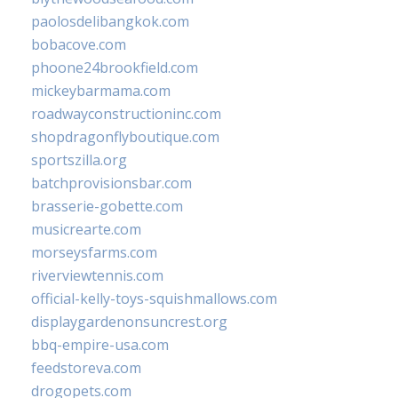
paolosdelibangkok.com
bobacove.com
phoone24brookfield.com
mickeybarmama.com
roadwayconstructioninc.com
shopdragonflyboutique.com
sportszilla.org
batchprovisionsbar.com
brasserie-gobette.com
musicrearte.com
morseysfarms.com
riverviewtennis.com
official-kelly-toys-squishmallows.com
displaygardenonsuncrest.org
bbq-empire-usa.com
feedstoreva.com
drogopets.com