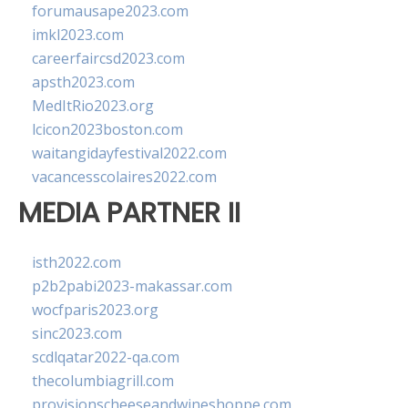
forumausape2023.com
imkl2023.com
careerfaircsd2023.com
apsth2023.com
MedItRio2023.org
lcicon2023boston.com
waitangidayfestival2022.com
vacancesscolaires2022.com
MEDIA PARTNER II
isth2022.com
p2b2pabi2023-makassar.com
wocfparis2023.org
sinc2023.com
scdlqatar2022-qa.com
thecolumbiagrill.com
provisionscheeseandwineshoppe.com