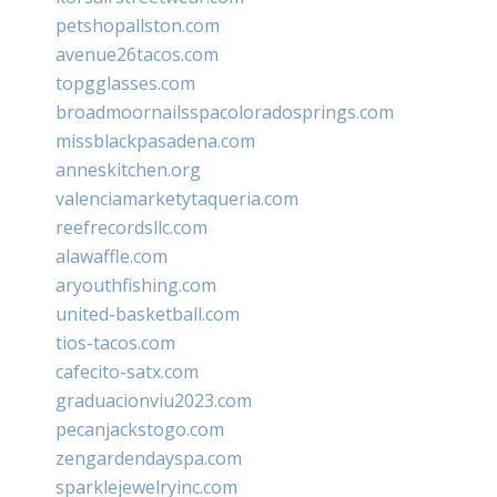
petshopallston.com
avenue26tacos.com
topgglasses.com
broadmoornailsspacoloradosprings.com
missblackpasadena.com
anneskitchen.org
valenciamarketytaqueria.com
reefrecordsllc.com
alawaffle.com
aryouthfishing.com
united-basketball.com
tios-tacos.com
cafecito-satx.com
graduacionviu2023.com
pecanjackstogo.com
zengardendayspa.com
sparklejewelryinc.com