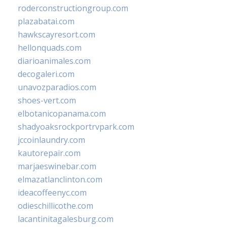
roderconstructiongroup.com
plazabatai.com
hawkscayresort.com
hellonquads.com
diarioanimales.com
decogaleri.com
unavozparadios.com
shoes-vert.com
elbotanicopanama.com
shadyoaksrockportrvpark.com
jccoinlaundry.com
kautorepair.com
marjaeswinebar.com
elmazatlanclinton.com
ideacoffeenyc.com
odieschillicothe.com
lacantinitagalesburg.com