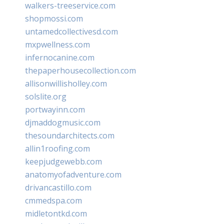
walkers-treeservice.com
shopmossi.com
untamedcollectivesd.com
mxpwellness.com
infernocanine.com
thepaperhousecollection.com
allisonwillisholley.com
solslite.org
portwayinn.com
djmaddogmusic.com
thesoundarchitects.com
allin1roofing.com
keepjudgewebb.com
anatomyofadventure.com
drivancastillo.com
cmmedspa.com
midletontkd.com