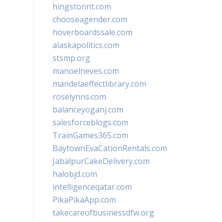
hingstonnt.com
chooseagender.com
hoverboardssale.com
alaskapolitics.com
stsmp.org
manoelneves.com
mandelaeffectlibrary.com
roselynns.com
balanceyoganj.com
salesforceblogs.com
TrainGames365.com
BaytownEvaCationRentals.com
JabalpurCakeDelivery.com
halobjd.com
intelligenceqatar.com
PikaPikaApp.com
takecareofbusinessdfw.org