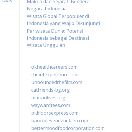
 Laos
Makna dan Sejarah Bendera
Negara Indonesia
Wisata Global Terpopuler di
Indonesia yang Wajib Dikunjungi
Pariwisata Dunia: Potensi
Indonesia sebagai Destinasi
Wisata Unggulan
okhealthcareers.com
theintexperience.com
unboundedthefilm.com
catfriends-bg.org
marianlives.org
waywardtees.com
pidfloorsexpress.com
bancodevenezuelaen.com
bettermoodfoodcorporation.com