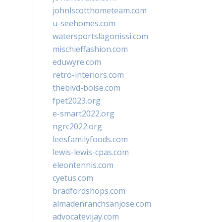
johnlscotthometeam.com
u-seehomes.com
watersportslagonissi.com
mischieffashion.com
eduwyre.com
retro-interiors.com
theblvd-boise.com
fpet2023.org
e-smart2022.org
ngrc2022.org
leesfamilyfoods.com
lewis-lewis-cpas.com
eleontennis.com
cyetus.com
bradfordshops.com
almadenranchsanjose.com
advocatevijay.com