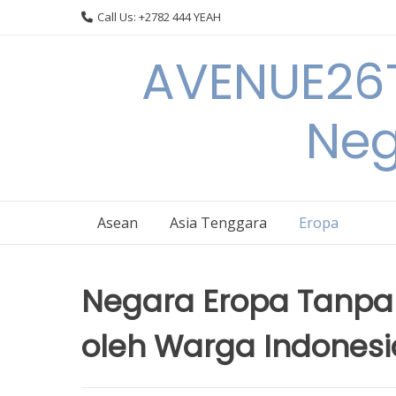
Skip
Call Us: +2782 444 YEAH
to
content
AVENUE26T
Neg
Asean
Asia Tenggara
Eropa
Negara Eropa Tanpa 
oleh Warga Indonesi