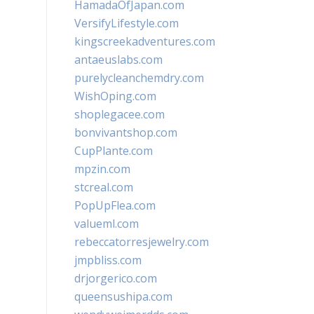
HamadaOfJapan.com
VersifyLifestyle.com
kingscreekadventures.com
antaeuslabs.com
purelycleanchemdry.com
WishOping.com
shoplegacee.com
bonvivantshop.com
CupPlante.com
mpzin.com
stcreal.com
PopUpFlea.com
valueml.com
rebeccatorresjewelry.com
jmpbliss.com
drjorgerico.com
queensushipa.com