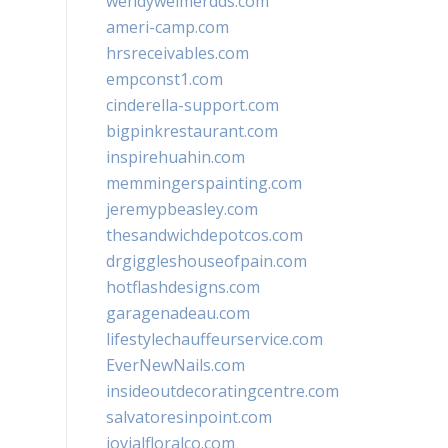
wendyweimerdds.com
ameri-camp.com
hrsreceivables.com
empconst1.com
cinderella-support.com
bigpinkrestaurant.com
inspirehuahin.com
memmingerspainting.com
jeremypbeasley.com
thesandwichdepotcos.com
drgiggleshouseofpain.com
hotflashdesigns.com
garagenadeau.com
lifestylechauffeurservice.com
EverNewNails.com
insideoutdecoratingcentre.com
salvatoresinpoint.com
jovialfloralco.com