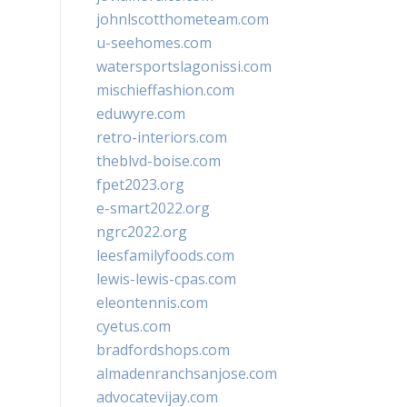
johnlscotthometeam.com
u-seehomes.com
watersportslagonissi.com
mischieffashion.com
eduwyre.com
retro-interiors.com
theblvd-boise.com
fpet2023.org
e-smart2022.org
ngrc2022.org
leesfamilyfoods.com
lewis-lewis-cpas.com
eleontennis.com
cyetus.com
bradfordshops.com
almadenranchsanjose.com
advocatevijay.com