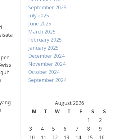
September 2025
July 2025
June 2025
i
March 2025
wisata
February 2025
January 2025
December 2024
lpen
November 2024
Swiss
October 2024
gguh
n
September 2024
 yang
August 2026
e
M
T
W
T
F
S
S
1
2
3
4
5
6
7
8
9
10
11
12
13
14
15
16