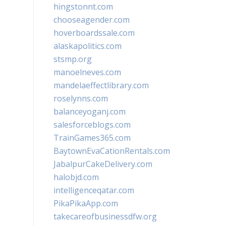
hingstonnt.com
chooseagender.com
hoverboardssale.com
alaskapolitics.com
stsmp.org
manoelneves.com
mandelaeffectlibrary.com
roselynns.com
balanceyoganj.com
salesforceblogs.com
TrainGames365.com
BaytownEvaCationRentals.com
JabalpurCakeDelivery.com
halobjd.com
intelligenceqatar.com
PikaPikaApp.com
takecareofbusinessdfw.org