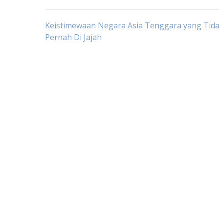
Post
Keistimewaan Negara Asia Tenggara yang Tid
Pernah Di Jajah
navigation