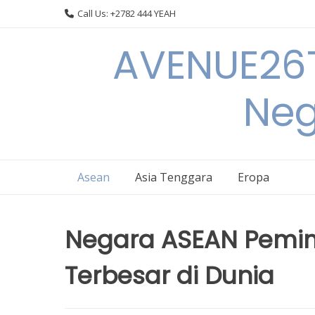
Skip
Call Us: +2782 444 YEAH
to
content
AVENUE26T
Neg
Asean
Asia Tenggara
Eropa
Negara ASEAN Pemim
Terbesar di Dunia