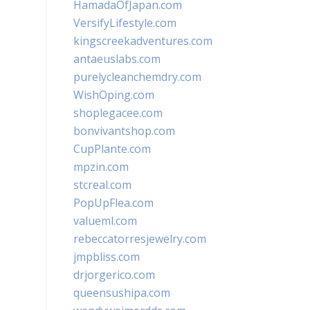
HamadaOfJapan.com
VersifyLifestyle.com
kingscreekadventures.com
antaeuslabs.com
purelycleanchemdry.com
WishOping.com
shoplegacee.com
bonvivantshop.com
CupPlante.com
mpzin.com
stcreal.com
PopUpFlea.com
valueml.com
rebeccatorresjewelry.com
jmpbliss.com
drjorgerico.com
queensushipa.com