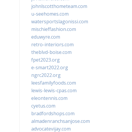
johnlscotthometeam.com
u-seehomes.com
watersportslagonissi.com
mischieffashion.com
eduwyre.com
retro-interiors.com
theblvd-boise.com
fpet2023.org
e-smart2022.org
ngrc2022.org
leesfamilyfoods.com
lewis-lewis-cpas.com
eleontennis.com
cyetus.com
bradfordshops.com
almadenranchsanjose.com
advocatevijay.com