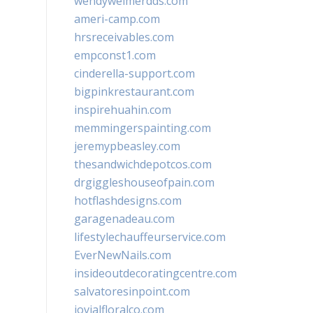
wendyweimerdds.com
ameri-camp.com
hrsreceivables.com
empconst1.com
cinderella-support.com
bigpinkrestaurant.com
inspirehuahin.com
memmingerspainting.com
jeremypbeasley.com
thesandwichdepotcos.com
drgiggleshouseofpain.com
hotflashdesigns.com
garagenadeau.com
lifestylechauffeurservice.com
EverNewNails.com
insideoutdecoratingcentre.com
salvatoresinpoint.com
jovialfloralco.com