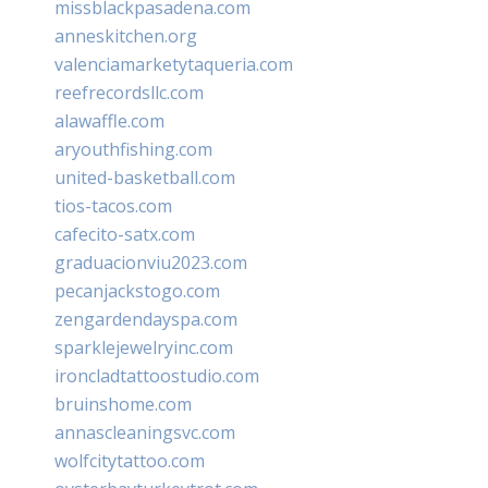
missblackpasadena.com
anneskitchen.org
valenciamarketytaqueria.com
reefrecordsllc.com
alawaffle.com
aryouthfishing.com
united-basketball.com
tios-tacos.com
cafecito-satx.com
graduacionviu2023.com
pecanjackstogo.com
zengardendayspa.com
sparklejewelryinc.com
ironcladtattoostudio.com
bruinshome.com
annascleaningsvc.com
wolfcitytattoo.com