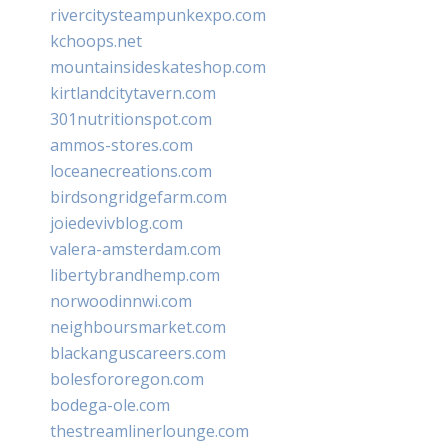
rivercitysteampunkexpo.com
kchoops.net
mountainsideskateshop.com
kirtlandcitytavern.com
301nutritionspot.com
ammos-stores.com
loceanecreations.com
birdsongridgefarm.com
joiedevivblog.com
valera-amsterdam.com
libertybrandhemp.com
norwoodinnwi.com
neighboursmarket.com
blackanguscareers.com
bolesfororegon.com
bodega-ole.com
thestreamlinerlounge.com