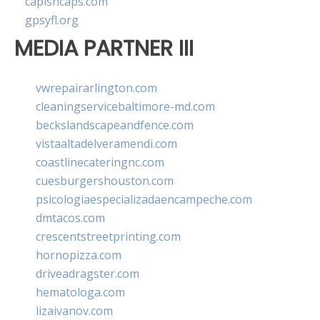
capishcaps.com
gpsyfl.org
MEDIA PARTNER III
vwrepairarlington.com
cleaningservicebaltimore-md.com
beckslandscapeandfence.com
vistaaltadelveramendi.com
coastlinecateringnc.com
cuesburgershouston.com
psicologiaespecializadaencampeche.com
dmtacos.com
crescentstreetprinting.com
hornopizza.com
driveadragster.com
hematologa.com
lizaivanov.com