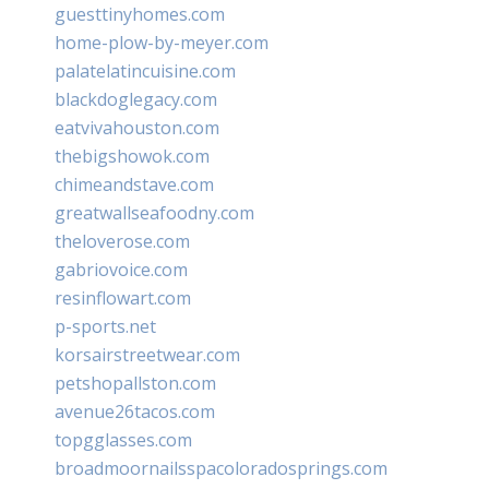
guesttinyhomes.com
home-plow-by-meyer.com
palatelatincuisine.com
blackdoglegacy.com
eatvivahouston.com
thebigshowok.com
chimeandstave.com
greatwallseafoodny.com
theloverose.com
gabriovoice.com
resinflowart.com
p-sports.net
korsairstreetwear.com
petshopallston.com
avenue26tacos.com
topgglasses.com
broadmoornailsspacoloradosprings.com