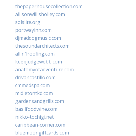
thepaperhousecollection.com
allisonwillisholley.com
solslite.org
portwayinn.com
djmaddogmusic.com
thesoundarchitects.com
allin1roofing.com
keepjudgewebb.com
anatomyofadventure.com
drivancastillo.com
cmmedspa.com
midletontkd.com
gardensandgrills.com
basilfoodwine.com
nikko-tochigi.net
caribbean-corner.com
bluemoongiftcards.com