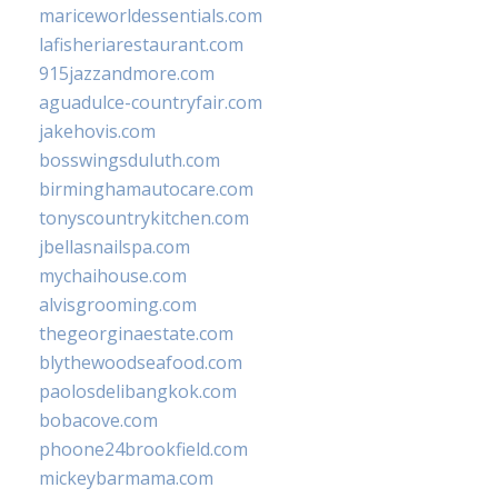
mariceworldessentials.com
lafisheriarestaurant.com
915jazzandmore.com
aguadulce-countryfair.com
jakehovis.com
bosswingsduluth.com
birminghamautocare.com
tonyscountrykitchen.com
jbellasnailspa.com
mychaihouse.com
alvisgrooming.com
thegeorginaestate.com
blythewoodseafood.com
paolosdelibangkok.com
bobacove.com
phoone24brookfield.com
mickeybarmama.com