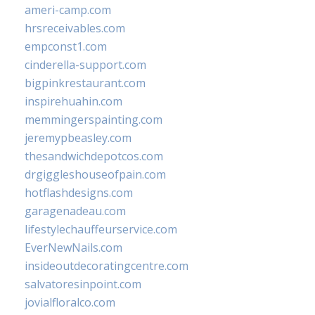
ameri-camp.com
hrsreceivables.com
empconst1.com
cinderella-support.com
bigpinkrestaurant.com
inspirehuahin.com
memmingerspainting.com
jeremypbeasley.com
thesandwichdepotcos.com
drgiggleshouseofpain.com
hotflashdesigns.com
garagenadeau.com
lifestylechauffeurservice.com
EverNewNails.com
insideoutdecoratingcentre.com
salvatoresinpoint.com
jovialfloralco.com