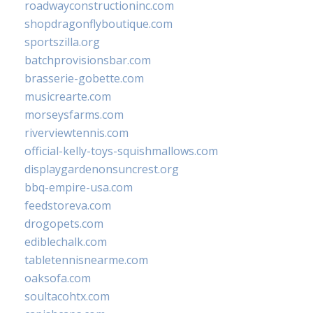
roadwayconstructioninc.com
shopdragonflyboutique.com
sportszilla.org
batchprovisionsbar.com
brasserie-gobette.com
musicrearte.com
morseysfarms.com
riverviewtennis.com
official-kelly-toys-squishmallows.com
displaygardenonsuncrest.org
bbq-empire-usa.com
feedstoreva.com
drogopets.com
ediblechalk.com
tabletennisnearme.com
oaksofa.com
soultacohtx.com