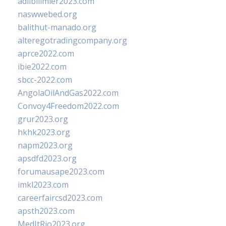
adlibilimler2023.com
naswwebed.org
balithut-manado.org
alteregotradingcompany.org
aprce2022.com
ibie2022.com
sbcc-2022.com
AngolaOilAndGas2022.com
Convoy4Freedom2022.com
grur2023.org
hkhk2023.org
napm2023.org
apsdfd2023.org
forumausape2023.com
imkl2023.com
careerfaircsd2023.com
apsth2023.com
MedItRio2023.org