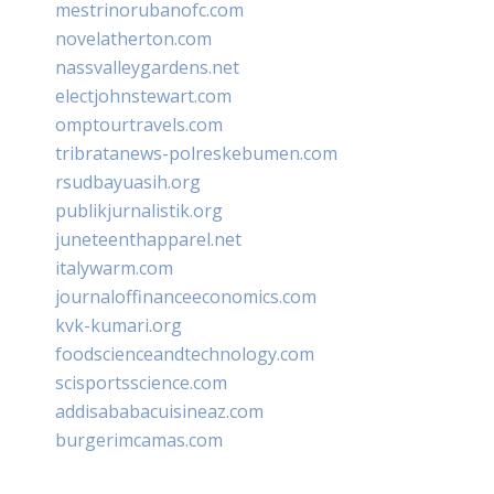
mestrinorubanofc.com
novelatherton.com
nassvalleygardens.net
electjohnstewart.com
omptourtravels.com
tribratanews-polreskebumen.com
rsudbayuasih.org
publikjurnalistik.org
juneteenthapparel.net
italywarm.com
journaloffinanceeconomics.com
kvk-kumari.org
foodscienceandtechnology.com
scisportsscience.com
addisababacuisineaz.com
burgerimcamas.com