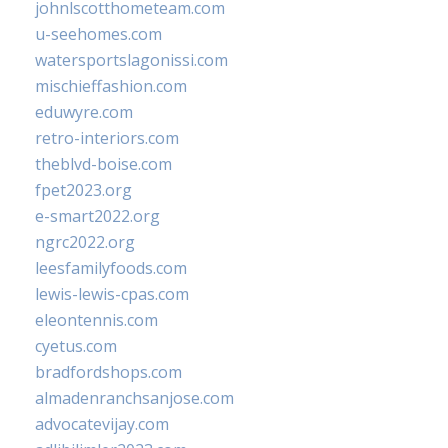
johnlscotthometeam.com
u-seehomes.com
watersportslagonissi.com
mischieffashion.com
eduwyre.com
retro-interiors.com
theblvd-boise.com
fpet2023.org
e-smart2022.org
ngrc2022.org
leesfamilyfoods.com
lewis-lewis-cpas.com
eleontennis.com
cyetus.com
bradfordshops.com
almadenranchsanjose.com
advocatevijay.com