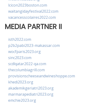
lcicon2023boston.com
waitangidayfestival2022.com
vacancesscolaires2022.com
MEDIA PARTNER II
isth2022.com
p2b2pabi2023-makassar.com
wocfparis2023.org
sinc2023.com
scdlqatar2022-qa.com
thecolumbiagrill.com
provisionscheeseandwineshoppe.com
khedi2023.org
akademikgeriatri2023.org
marmarapediatri2023.org
emchie2023.org