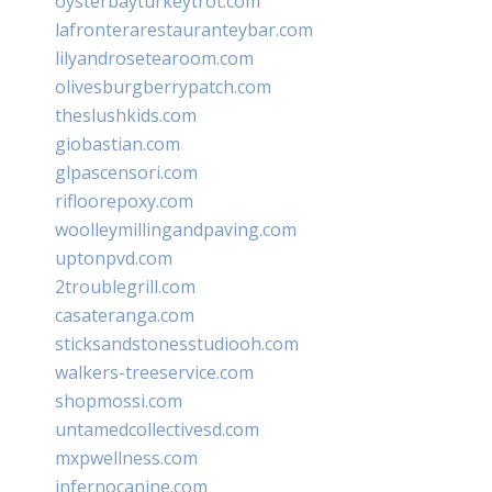
oysterbayturkeytrot.com
lafronterarestauranteybar.com
lilyandrosetearoom.com
olivesburgberrypatch.com
theslushkids.com
giobastian.com
glpascensori.com
rifloorepoxy.com
woolleymillingandpaving.com
uptonpvd.com
2troublegrill.com
casateranga.com
sticksandstonesstudiooh.com
walkers-treeservice.com
shopmossi.com
untamedcollectivesd.com
mxpwellness.com
infernocanine.com