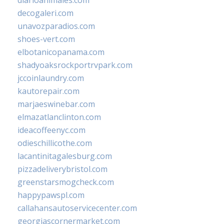
diarioanimales.com
decogaleri.com
unavozparadios.com
shoes-vert.com
elbotanicopanama.com
shadyoaksrockportrvpark.com
jccoinlaundry.com
kautorepair.com
marjaeswinebar.com
elmazatlanclinton.com
ideacoffeenyc.com
odieschillicothe.com
lacantinitagalesburg.com
pizzadeliverybristol.com
greenstarsmogcheck.com
happypawspl.com
callahansautoservicecenter.com
georgiascornermarket.com