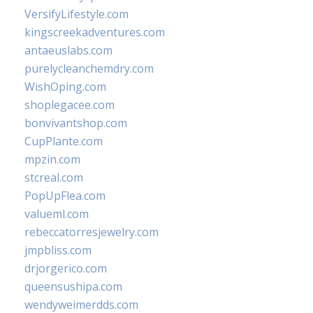
VersifyLifestyle.com
kingscreekadventures.com
antaeuslabs.com
purelycleanchemdry.com
WishOping.com
shoplegacee.com
bonvivantshop.com
CupPlante.com
mpzin.com
stcreal.com
PopUpFlea.com
valueml.com
rebeccatorresjewelry.com
jmpbliss.com
drjorgerico.com
queensushipa.com
wendyweimerdds.com