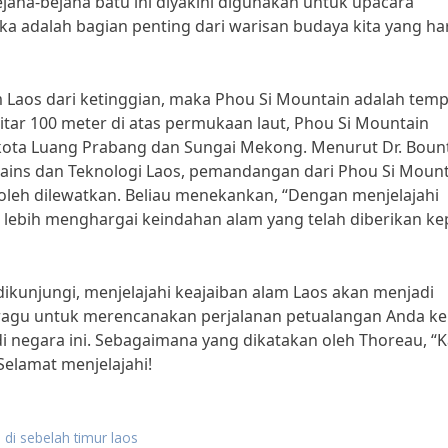
ejana-bejana batu ini diyakini digunakan untuk upacara
 adalah bagian penting dari warisan budaya kita yang ha
am Laos dari ketinggian, maka Phou Si Mountain adalah tem
itar 100 meter di atas permukaan laut, Phou Si Mountain
ota Luang Prabang dan Sungai Mekong. Menurut Dr. Boun
t Sains dan Teknologi Laos, pemandangan dari Phou Si Moun
oleh dilewatkan. Beliau menekankan, “Dengan menjelajahi
at lebih menghargai keindahan alam yang telah diberikan k
kunjungi, menjelajahi keajaiban alam Laos akan menjadi
n ragu untuk merencanakan perjalanan petualangan Anda ke
i negara ini. Sebagaimana yang dikatakan oleh Thoreau, “
 Selamat menjelajahi!
 di sebelah timur laos