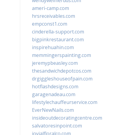
wendyweimerdds.com
ameri-camp.com
hrsreceivables.com
empconst1.com
cinderella-support.com
bigpinkrestaurant.com
inspirehuahin.com
memmingerspainting.com
jeremypbeasley.com
thesandwichdepotcos.com
drgiggleshouseofpain.com
hotflashdesigns.com
garagenadeau.com
lifestylechauffeurservice.com
EverNewNails.com
insideoutdecoratingcentre.com
salvatoresinpoint.com
jovialfloralco.com