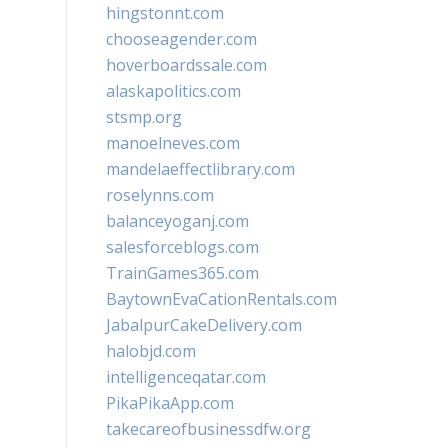
hingstonnt.com
chooseagender.com
hoverboardssale.com
alaskapolitics.com
stsmp.org
manoelneves.com
mandelaeffectlibrary.com
roselynns.com
balanceyoganj.com
salesforceblogs.com
TrainGames365.com
BaytownEvaCationRentals.com
JabalpurCakeDelivery.com
halobjd.com
intelligenceqatar.com
PikaPikaApp.com
takecareofbusinessdfw.org