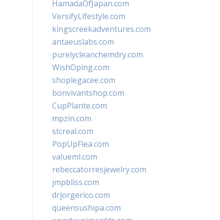
HamadaOfJapan.com
VersifyLifestyle.com
kingscreekadventures.com
antaeuslabs.com
purelycleanchemdry.com
WishOping.com
shoplegacee.com
bonvivantshop.com
CupPlante.com
mpzin.com
stcreal.com
PopUpFlea.com
valueml.com
rebeccatorresjewelry.com
jmpbliss.com
drjorgerico.com
queensushipa.com