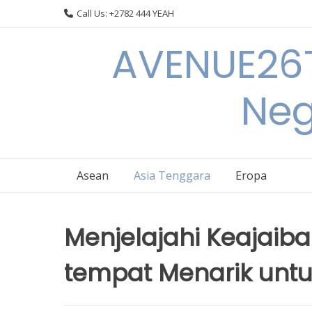
Skip
Call Us: +2782 444 YEAH
to
content
AVENUE26T
Neg
Asean
Asia Tenggara
Eropa
Menjelajahi Keajaib
tempat Menarik untu