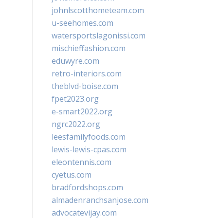
johnlscotthometeam.com
u-seehomes.com
watersportslagonissi.com
mischieffashion.com
eduwyre.com
retro-interiors.com
theblvd-boise.com
fpet2023.org
e-smart2022.org
ngrc2022.org
leesfamilyfoods.com
lewis-lewis-cpas.com
eleontennis.com
cyetus.com
bradfordshops.com
almadenranchsanjose.com
advocatevijay.com