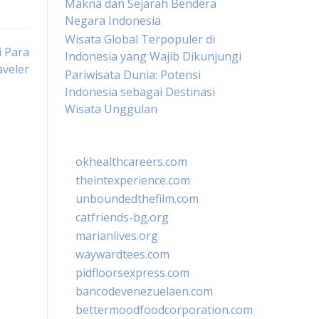
Makna dan Sejarah Bendera
Negara Indonesia
Wisata Global Terpopuler di
i Para
Indonesia yang Wajib Dikunjungi
aveler
Pariwisata Dunia: Potensi
Indonesia sebagai Destinasi
Wisata Unggulan
okhealthcareers.com
theintexperience.com
unboundedthefilm.com
catfriends-bg.org
marianlives.org
waywardtees.com
pidfloorsexpress.com
bancodevenezuelaen.com
bettermoodfoodcorporation.com