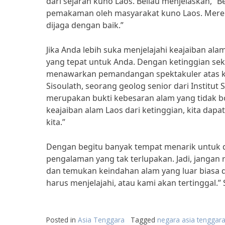
dari sejarah kuno Laos. Beliau menjelaskan, “B
pemakaman oleh masyarakat kuno Laos. Mereka
dijaga dengan baik.”
Jika Anda lebih suka menjelajahi keajaiban al
yang tepat untuk Anda. Dengan ketinggian sek
menawarkan pemandangan spektakuler atas k
Sisoulath, seorang geolog senior dari Institu
merupakan bukti kebesaran alam yang tidak b
keajaiban alam Laos dari ketinggian, kita dap
kita.”
Dengan begitu banyak tempat menarik untuk di
pengalaman yang tak terlupakan. Jadi, janga
dan temukan keindahan alam yang luar biasa d
harus menjelajahi, atau kami akan tertinggal.”
Posted in
Asia Tenggara
Tagged
negara asia tenggara