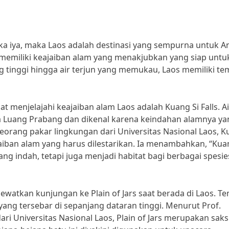
ka iya, maka Laos adalah destinasi yang sempurna untuk A
ni memiliki keajaiban alam yang menakjubkan yang siap untu
g tinggi hingga air terjun yang memukau, Laos memiliki te
t menjelajahi keajaiban alam Laos adalah Kuang Si Falls. Ai
kota Luang Prabang dan dikenal karena keindahan alamnya y
orang pakar lingkungan dari Universitas Nasional Laos, 
aiban alam yang harus dilestarikan. Ia menambahkan, “Kua
g indah, tetapi juga menjadi habitat bagi berbagai spesie
elewatkan kunjungan ke Plain of Jars saat berada di Laos. T
yang tersebar di sepanjang dataran tinggi. Menurut Prof.
ri Universitas Nasional Laos, Plain of Jars merupakan saks