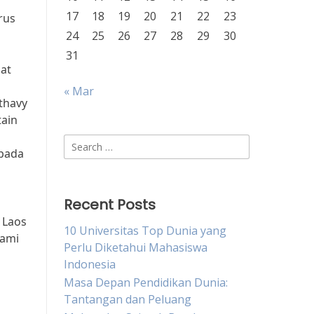
17
18
19
20
21
22
23
rus
24
25
26
27
28
29
30
31
pat
« Mar
thavy
tain
Search
epada
for:
Recent Posts
 Laos
10 Universitas Top Dunia yang
Kami
Perlu Diketahui Mahasiswa
Indonesia
Masa Depan Pendidikan Dunia:
Tantangan dan Peluang