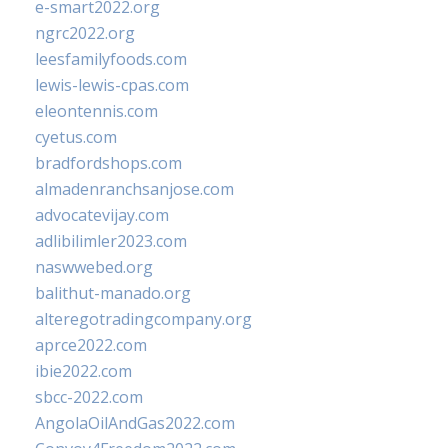
e-smart2022.org
ngrc2022.org
leesfamilyfoods.com
lewis-lewis-cpas.com
eleontennis.com
cyetus.com
bradfordshops.com
almadenranchsanjose.com
advocatevijay.com
adlibilimler2023.com
naswwebed.org
balithut-manado.org
alteregotradingcompany.org
aprce2022.com
ibie2022.com
sbcc-2022.com
AngolaOilAndGas2022.com