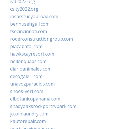
ivd2022.org
csity2022.org
ibsarstudyabroad.com
bennusehgall.com
tsecincinnati.com
roderconstructiongroup.com
plazabatai.com
hawkscayresort.com
hellonquads.com
diarioanimales.com
decogaleri.com
unavozparadios.com
shoes-vert.com
elbotanicopanama.com
shadyoaksrockportrvpark.com
jccoinlaundry.com
kautorepair.com
marjaeswinebar.com