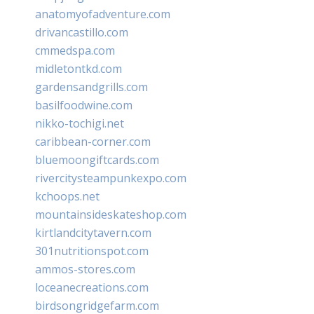
anatomyofadventure.com
drivancastillo.com
cmmedspa.com
midletontkd.com
gardensandgrills.com
basilfoodwine.com
nikko-tochigi.net
caribbean-corner.com
bluemoongiftcards.com
rivercitysteampunkexpo.com
kchoops.net
mountainsideskateshop.com
kirtlandcitytavern.com
301nutritionspot.com
ammos-stores.com
loceanecreations.com
birdsongridgefarm.com