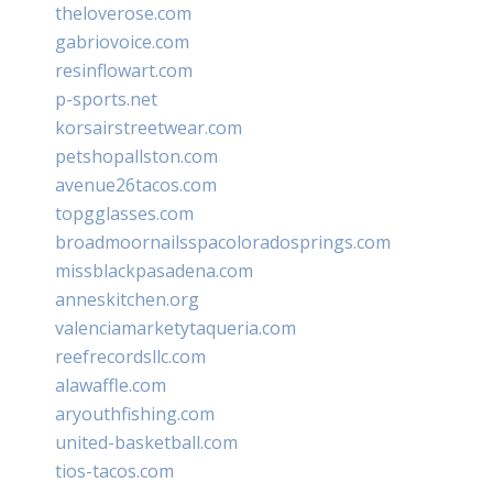
theloverose.com
gabriovoice.com
resinflowart.com
p-sports.net
korsairstreetwear.com
petshopallston.com
avenue26tacos.com
topgglasses.com
broadmoornailsspacoloradosprings.com
missblackpasadena.com
anneskitchen.org
valenciamarketytaqueria.com
reefrecordsllc.com
alawaffle.com
aryouthfishing.com
united-basketball.com
tios-tacos.com