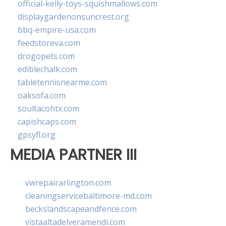
official-kelly-toys-squishmallows.com
displaygardenonsuncrest.org
bbq-empire-usa.com
feedstoreva.com
drogopets.com
ediblechalk.com
tabletennisnearme.com
oaksofa.com
soultacohtx.com
capishcaps.com
gpsyfl.org
MEDIA PARTNER III
vwrepairarlington.com
cleaningservicebaltimore-md.com
beckslandscapeandfence.com
vistaaltadelveramendi.com