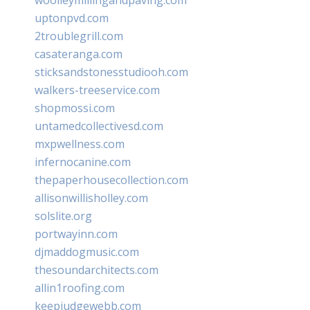
uptonpvd.com
2troublegrill.com
casateranga.com
sticksandstonesstudiooh.com
walkers-treeservice.com
shopmossi.com
untamedcollectivesd.com
mxpwellness.com
infernocanine.com
thepaperhousecollection.com
allisonwillisholley.com
solslite.org
portwayinn.com
djmaddogmusic.com
thesoundarchitects.com
allin1roofing.com
keepjudgewebb.com