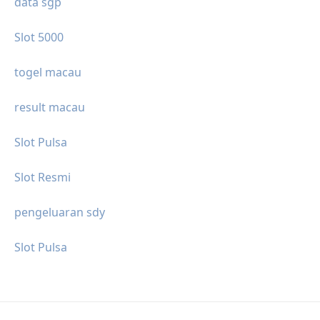
data sgp
Slot 5000
togel macau
result macau
Slot Pulsa
Slot Resmi
pengeluaran sdy
Slot Pulsa