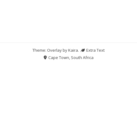
Theme: Overlay by
Kaira
.
Extra Text
Cape Town, South Africa