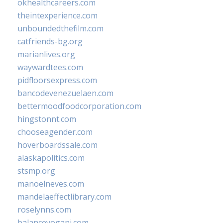
okhealthcareers.com
theintexperience.com
unboundedthefilm.com
catfriends-bg.org
marianlives.org
waywardtees.com
pidfloorsexpress.com
bancodevenezuelaen.com
bettermoodfoodcorporation.com
hingstonnt.com
chooseagender.com
hoverboardssale.com
alaskapolitics.com
stsmp.org
manoelneves.com
mandelaeffectlibrary.com
roselynns.com
balanceyoganj.com