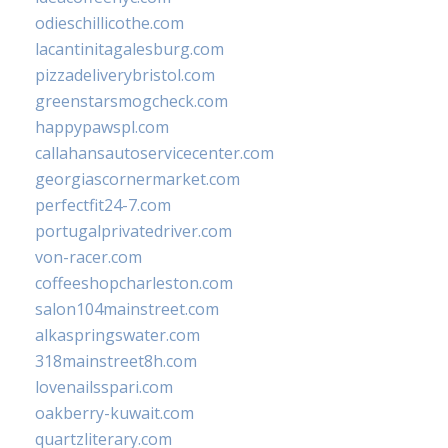
odieschillicothe.com
lacantinitagalesburg.com
pizzadeliverybristol.com
greenstarsmogcheck.com
happypawspl.com
callahansautoservicecenter.com
georgiascornermarket.com
perfectfit24-7.com
portugalprivatedriver.com
von-racer.com
coffeeshopcharleston.com
salon104mainstreet.com
alkaspringswater.com
318mainstreet8h.com
lovenailsspari.com
oakberry-kuwait.com
quartzliterary.com