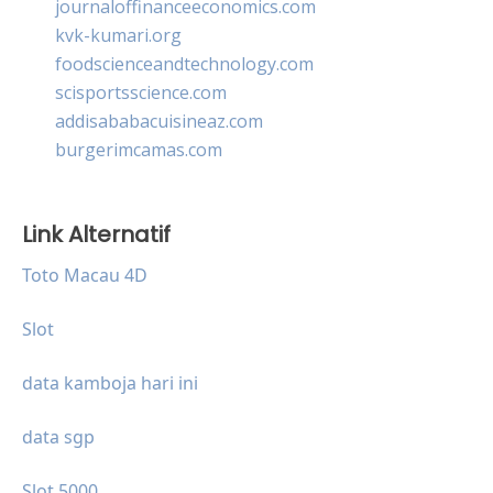
journaloffinanceeconomics.com
kvk-kumari.org
foodscienceandtechnology.com
scisportsscience.com
addisababacuisineaz.com
burgerimcamas.com
Link Alternatif
Toto Macau 4D
Slot
data kamboja hari ini
data sgp
Slot 5000