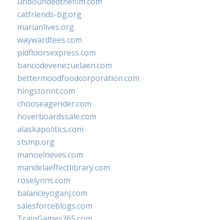
unboundedthefilm.com
catfriends-bg.org
marianlives.org
waywardtees.com
pidfloorsexpress.com
bancodevenezuelaen.com
bettermoodfoodcorporation.com
hingstonnt.com
chooseagender.com
hoverboardssale.com
alaskapolitics.com
stsmp.org
manoelneves.com
mandelaeffectlibrary.com
roselynns.com
balanceyoganj.com
salesforceblogs.com
TrainGames365.com