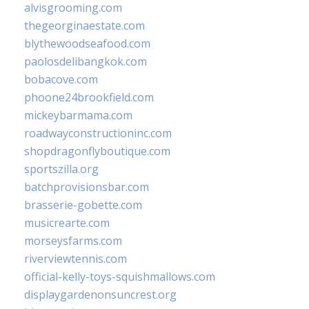
alvisgrooming.com
thegeorginaestate.com
blythewoodseafood.com
paolosdelibangkok.com
bobacove.com
phoone24brookfield.com
mickeybarmama.com
roadwayconstructioninc.com
shopdragonflyboutique.com
sportszilla.org
batchprovisionsbar.com
brasserie-gobette.com
musicrearte.com
morseysfarms.com
riverviewtennis.com
official-kelly-toys-squishmallows.com
displaygardenonsuncrest.org