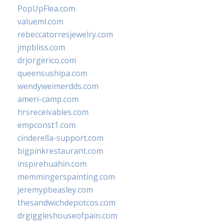
PopUpFlea.com
valueml.com
rebeccatorresjewelry.com
jmpbliss.com
drjorgerico.com
queensushipa.com
wendyweimerdds.com
ameri-camp.com
hrsreceivables.com
empconst1.com
cinderella-support.com
bigpinkrestaurant.com
inspirehuahin.com
memmingerspainting.com
jeremypbeasley.com
thesandwichdepotcos.com
drgiggleshouseofpain.com