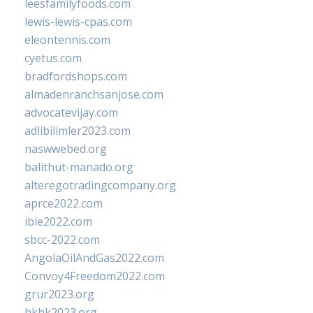
leesfamilyfoods.com
lewis-lewis-cpas.com
eleontennis.com
cyetus.com
bradfordshops.com
almadenranchsanjose.com
advocatevijay.com
adlibilimler2023.com
naswwebed.org
balithut-manado.org
alteregotradingcompany.org
aprce2022.com
ibie2022.com
sbcc-2022.com
AngolaOilAndGas2022.com
Convoy4Freedom2022.com
grur2023.org
hkhk2023.org