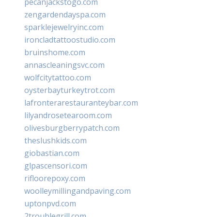
pecanjackstogo.com
zengardendayspa.com
sparklejewelryinc.com
ironcladtattoostudio.com
bruinshome.com
annascleaningsvc.com
wolfcitytattoo.com
oysterbayturkeytrot.com
lafronterarestauranteybar.com
lilyandrosetearoom.com
olivesburgberrypatch.com
theslushkids.com
giobastian.com
glpascensori.com
rifloorepoxy.com
woolleymillingandpaving.com
uptonpvd.com
2troublegrill.com