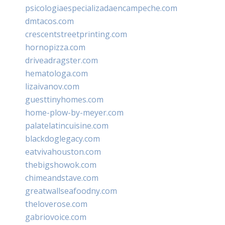
psicologiaespecializadaencampeche.com
dmtacos.com
crescentstreetprinting.com
hornopizza.com
driveadragster.com
hematologa.com
lizaivanov.com
guesttinyhomes.com
home-plow-by-meyer.com
palatelatincuisine.com
blackdoglegacy.com
eatvivahouston.com
thebigshowok.com
chimeandstave.com
greatwallseafoodny.com
theloverose.com
gabriovoice.com