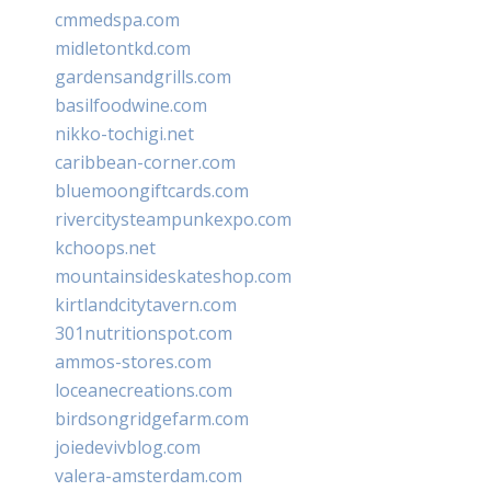
cmmedspa.com
midletontkd.com
gardensandgrills.com
basilfoodwine.com
nikko-tochigi.net
caribbean-corner.com
bluemoongiftcards.com
rivercitysteampunkexpo.com
kchoops.net
mountainsideskateshop.com
kirtlandcitytavern.com
301nutritionspot.com
ammos-stores.com
loceanecreations.com
birdsongridgefarm.com
joiedevivblog.com
valera-amsterdam.com