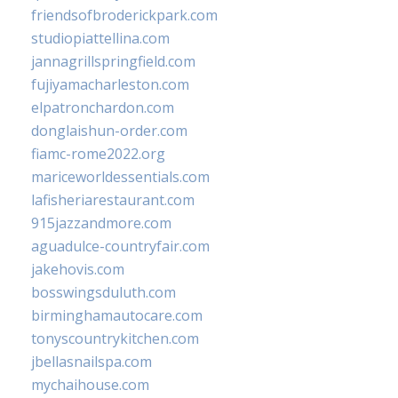
friendsofbroderickpark.com
studiopiattellina.com
jannagrillspringfield.com
fujiyamacharleston.com
elpatronchardon.com
donglaishun-order.com
fiamc-rome2022.org
mariceworldessentials.com
lafisheriarestaurant.com
915jazzandmore.com
aguadulce-countryfair.com
jakehovis.com
bosswingsduluth.com
birminghamautocare.com
tonyscountrykitchen.com
jbellasnailspa.com
mychaihouse.com