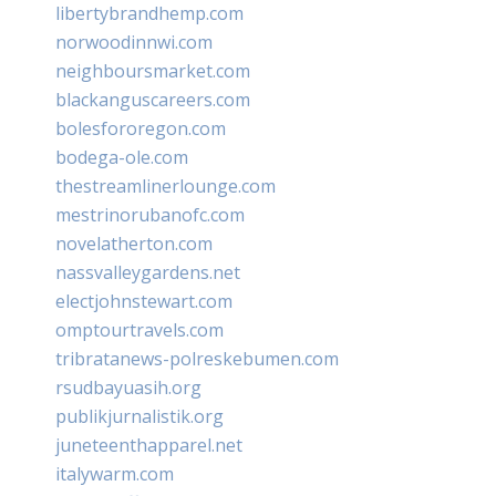
libertybrandhemp.com
norwoodinnwi.com
neighboursmarket.com
blackanguscareers.com
bolesfororegon.com
bodega-ole.com
thestreamlinerlounge.com
mestrinorubanofc.com
novelatherton.com
nassvalleygardens.net
electjohnstewart.com
omptourtravels.com
tribratanews-polreskebumen.com
rsudbayuasih.org
publikjurnalistik.org
juneteenthapparel.net
italywarm.com