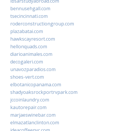
ibsarstudyabroad.com
bennusehgall.com
tsecincinnati.com
roderconstructiongroup.com
plazabatai.com
hawkscayresort.com
hellonquads.com
diarioanimales.com
decogaleri.com
unavozparadios.com
shoes-vert.com
elbotanicopanama.com
shadyoaksrockportrvpark.com
jccoinlaundry.com
kautorepair.com
marjaeswinebar.com
elmazatlanclinton.com
ideacoffeenyc.com