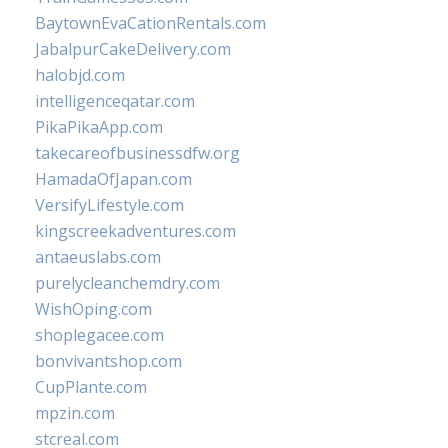
BaytownEvaCationRentals.com
JabalpurCakeDelivery.com
halobjd.com
intelligenceqatar.com
PikaPikaApp.com
takecareofbusinessdfw.org
HamadaOfJapan.com
VersifyLifestyle.com
kingscreekadventures.com
antaeuslabs.com
purelycleanchemdry.com
WishOping.com
shoplegacee.com
bonvivantshop.com
CupPlante.com
mpzin.com
stcreal.com