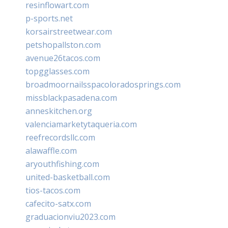
resinflowart.com
p-sports.net
korsairstreetwear.com
petshopallston.com
avenue26tacos.com
topgglasses.com
broadmoornailsspacoloradosprings.com
missblackpasadena.com
anneskitchen.org
valenciamarketytaqueria.com
reefrecordsllc.com
alawaffle.com
aryouthfishing.com
united-basketball.com
tios-tacos.com
cafecito-satx.com
graduacionviu2023.com