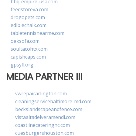
bbq-empire-usa.com
feedstoreva.com
drogopets.com
ediblechalk.com
tabletennisnearme.com
oaksofa.com
soultacohtx.com
capishcaps.com
gpsyfl.org
MEDIA PARTNER III
vwrepairarlington.com
cleaningservicebaltimore-md.com
beckslandscapeandfence.com
vistaaltadelveramendi.com
coastlinecateringnc.com
cuesburgershouston.com