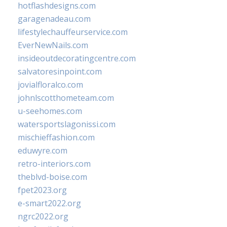
hotflashdesigns.com
garagenadeau.com
lifestylechauffeurservice.com
EverNewNails.com
insideoutdecoratingcentre.com
salvatoresinpoint.com
jovialfloralco.com
johnlscotthometeam.com
u-seehomes.com
watersportslagonissi.com
mischieffashion.com
eduwyre.com
retro-interiors.com
theblvd-boise.com
fpet2023.org
e-smart2022.org
ngrc2022.org