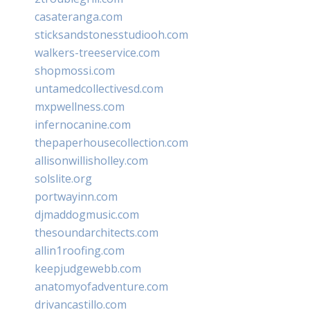
casateranga.com
sticksandstonesstudiooh.com
walkers-treeservice.com
shopmossi.com
untamedcollectivesd.com
mxpwellness.com
infernocanine.com
thepaperhousecollection.com
allisonwillisholley.com
solslite.org
portwayinn.com
djmaddogmusic.com
thesoundarchitects.com
allin1roofing.com
keepjudgewebb.com
anatomyofadventure.com
drivancastillo.com