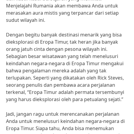
Menjelajahi Rumania akan membawa Anda untuk
merasakan aura mistis yang terpancar dari setiap
sudut wilayah ini.
Dengan begitu banyak destinasi menarik yang bisa
dieksplorasi di Eropa Timur, tak heran jika banyak
orang jatuh cinta dengan pesona wilayah ini.
Sebagian besar wisatawan yang telah menelusuri
keindahan negara-negara di Eropa Timur mengakui
bahwa pengalaman mereka adalah yang tak
terlupakan. Seperti yang dikatakan oleh Rick Steves,
seorang penulis dan pembawa acara perjalanan
terkenal, “Eropa Timur adalah permata tersembunyi
yang harus dieksplorasi oleh para petualang sejati.”
Jadi, jangan ragu untuk merencanakan perjalanan
Anda untuk menelusuri keindahan negara-negara di
Eropa Timur. Siapa tahu, Anda bisa menemukan