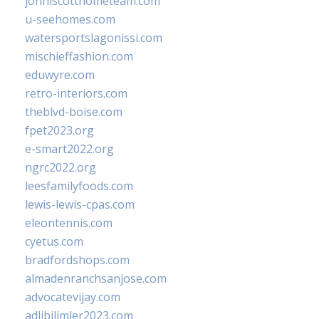
johnlscotthometeam.com
u-seehomes.com
watersportslagonissi.com
mischieffashion.com
eduwyre.com
retro-interiors.com
theblvd-boise.com
fpet2023.org
e-smart2022.org
ngrc2022.org
leesfamilyfoods.com
lewis-lewis-cpas.com
eleontennis.com
cyetus.com
bradfordshops.com
almadenranchsanjose.com
advocatevijay.com
adlibilimler2023.com