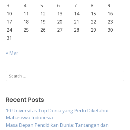
3
4
5
6
7
8
9
10
11
12
13
14
15
16
17
18
19
20
21
22
23
24
25
26
27
28
29
30
31
« Mar
Search
for:
Recent Posts
10 Universitas Top Dunia yang Perlu Diketahui
Mahasiswa Indonesia
Masa Depan Pendidikan Dunia: Tantangan dan