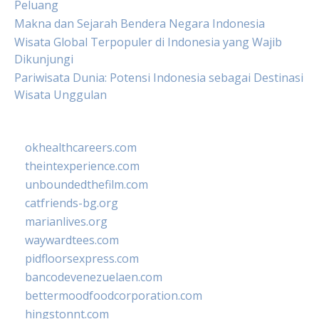
Peluang
Makna dan Sejarah Bendera Negara Indonesia
Wisata Global Terpopuler di Indonesia yang Wajib
Dikunjungi
Pariwisata Dunia: Potensi Indonesia sebagai Destinasi
Wisata Unggulan
okhealthcareers.com
theintexperience.com
unboundedthefilm.com
catfriends-bg.org
marianlives.org
waywardtees.com
pidfloorsexpress.com
bancodevenezuelaen.com
bettermoodfoodcorporation.com
hingstonnt.com