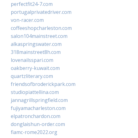
perfectfit24-7.com
portugalprivatedriver.com
von-racer.com
coffeeshopcharleston.com
salon104mainstreet.com
alkaspringswater.com
318mainstreet8h.com
lovenailsspari.com
oakberry-kuwait.com
quartzliterary.com
friendsofbroderickpark.com
studiopiattellina.com
jannagrillspringfield.com
fujiyamacharleston.com
elpatronchardon.com
donglaishun-order.com
fiamc-rome2022.org