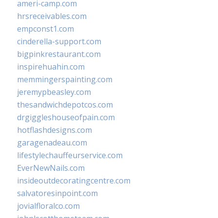
ameri-camp.com
hrsreceivables.com
empconst1.com
cinderella-support.com
bigpinkrestaurant.com
inspirehuahin.com
memmingerspainting.com
jeremypbeasley.com
thesandwichdepotcos.com
drgiggleshouseofpain.com
hotflashdesigns.com
garagenadeau.com
lifestylechauffeurservice.com
EverNewNails.com
insideoutdecoratingcentre.com
salvatoresinpoint.com
jovialfloralco.com