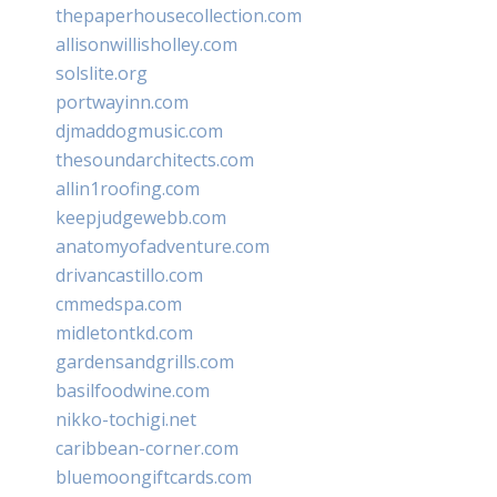
thepaperhousecollection.com
allisonwillisholley.com
solslite.org
portwayinn.com
djmaddogmusic.com
thesoundarchitects.com
allin1roofing.com
keepjudgewebb.com
anatomyofadventure.com
drivancastillo.com
cmmedspa.com
midletontkd.com
gardensandgrills.com
basilfoodwine.com
nikko-tochigi.net
caribbean-corner.com
bluemoongiftcards.com