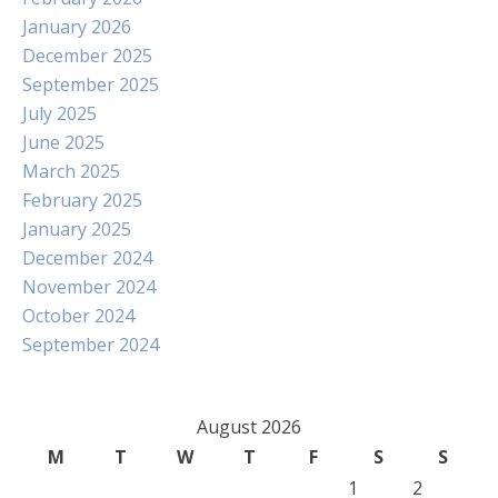
January 2026
December 2025
September 2025
July 2025
June 2025
March 2025
February 2025
January 2025
December 2024
November 2024
October 2024
September 2024
August 2026
M
T
W
T
F
S
S
1
2