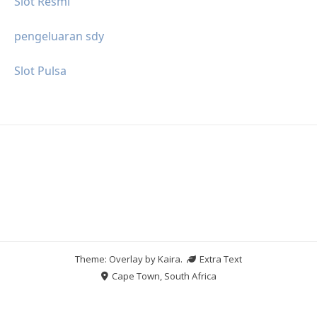
Slot Resmi
pengeluaran sdy
Slot Pulsa
Theme: Overlay by
Kaira
.
Extra Text
Cape Town, South Africa