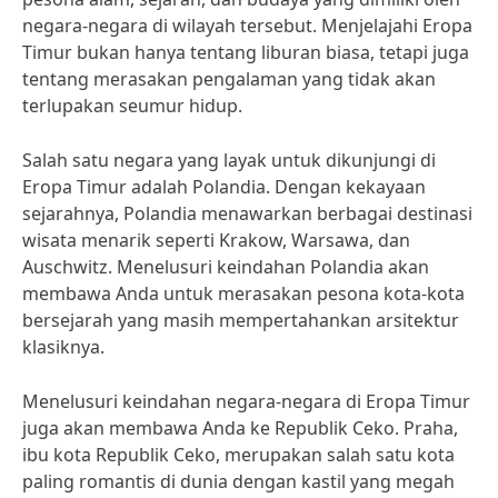
negara-negara di wilayah tersebut. Menjelajahi Eropa
Timur bukan hanya tentang liburan biasa, tetapi juga
tentang merasakan pengalaman yang tidak akan
terlupakan seumur hidup.
Salah satu negara yang layak untuk dikunjungi di
Eropa Timur adalah Polandia. Dengan kekayaan
sejarahnya, Polandia menawarkan berbagai destinasi
wisata menarik seperti Krakow, Warsawa, dan
Auschwitz. Menelusuri keindahan Polandia akan
membawa Anda untuk merasakan pesona kota-kota
bersejarah yang masih mempertahankan arsitektur
klasiknya.
Menelusuri keindahan negara-negara di Eropa Timur
juga akan membawa Anda ke Republik Ceko. Praha,
ibu kota Republik Ceko, merupakan salah satu kota
paling romantis di dunia dengan kastil yang megah