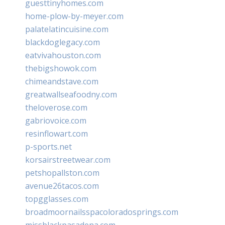
guesttinyhomes.com
home-plow-by-meyer.com
palatelatincuisine.com
blackdoglegacy.com
eatvivahouston.com
thebigshowok.com
chimeandstave.com
greatwallseafoodny.com
theloverose.com
gabriovoice.com
resinflowart.com
p-sports.net
korsairstreetwear.com
petshopallston.com
avenue26tacos.com
topgglasses.com
broadmoornailsspacoloradosprings.com
missblackpasadena.com