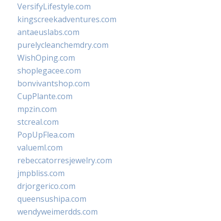
VersifyLifestyle.com
kingscreekadventures.com
antaeuslabs.com
purelycleanchemdry.com
WishOping.com
shoplegacee.com
bonvivantshop.com
CupPlante.com
mpzin.com
stcreal.com
PopUpFlea.com
valueml.com
rebeccatorresjewelry.com
jmpbliss.com
drjorgerico.com
queensushipa.com
wendyweimerdds.com