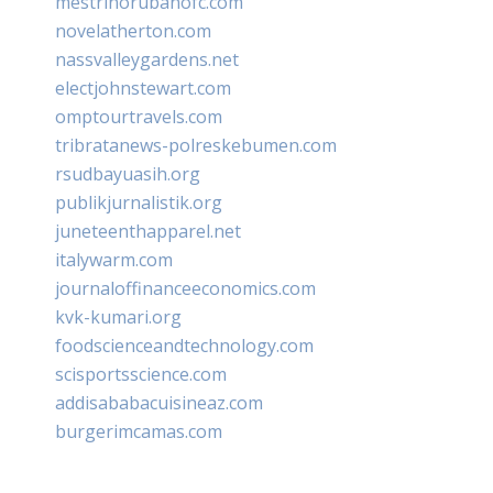
mestrinorubanofc.com
novelatherton.com
nassvalleygardens.net
electjohnstewart.com
omptourtravels.com
tribratanews-polreskebumen.com
rsudbayuasih.org
publikjurnalistik.org
juneteenthapparel.net
italywarm.com
journaloffinanceeconomics.com
kvk-kumari.org
foodscienceandtechnology.com
scisportsscience.com
addisababacuisineaz.com
burgerimcamas.com