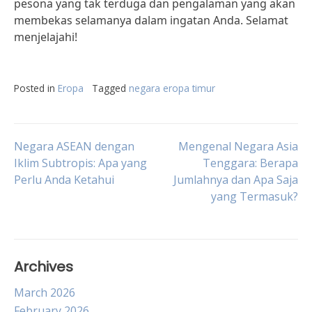
pesona yang tak terduga dan pengalaman yang akan
membekas selamanya dalam ingatan Anda. Selamat
menjelajahi!
Posted in
Eropa
Tagged
negara eropa timur
Post
Negara ASEAN dengan
Mengenal Negara Asia
Iklim Subtropis: Apa yang
Tenggara: Berapa
Perlu Anda Ketahui
Jumlahnya dan Apa Saja
navigation
yang Termasuk?
Archives
March 2026
February 2026