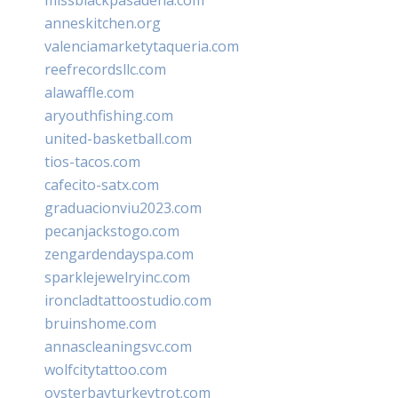
anneskitchen.org
valenciamarketytaqueria.com
reefrecordsllc.com
alawaffle.com
aryouthfishing.com
united-basketball.com
tios-tacos.com
cafecito-satx.com
graduacionviu2023.com
pecanjackstogo.com
zengardendayspa.com
sparklejewelryinc.com
ironcladtattoostudio.com
bruinshome.com
annascleaningsvc.com
wolfcitytattoo.com
oysterbayturkeytrot.com