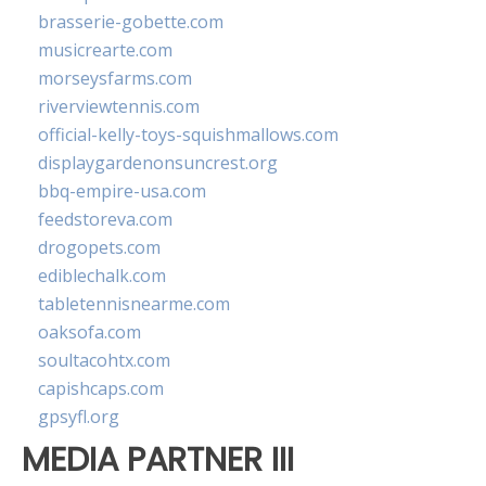
brasserie-gobette.com
musicrearte.com
morseysfarms.com
riverviewtennis.com
official-kelly-toys-squishmallows.com
displaygardenonsuncrest.org
bbq-empire-usa.com
feedstoreva.com
drogopets.com
ediblechalk.com
tabletennisnearme.com
oaksofa.com
soultacohtx.com
capishcaps.com
gpsyfl.org
MEDIA PARTNER III