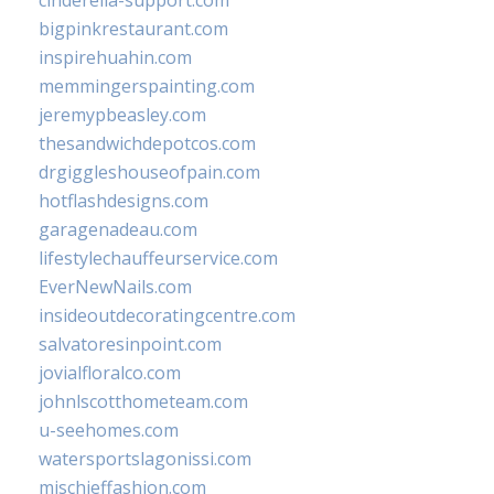
cinderella-support.com
bigpinkrestaurant.com
inspirehuahin.com
memmingerspainting.com
jeremypbeasley.com
thesandwichdepotcos.com
drgiggleshouseofpain.com
hotflashdesigns.com
garagenadeau.com
lifestylechauffeurservice.com
EverNewNails.com
insideoutdecoratingcentre.com
salvatoresinpoint.com
jovialfloralco.com
johnlscotthometeam.com
u-seehomes.com
watersportslagonissi.com
mischieffashion.com