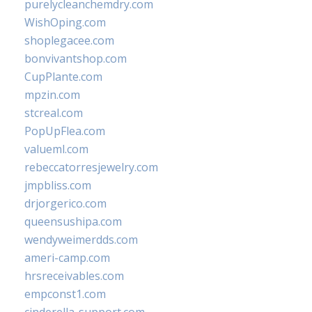
purelycleanchemdry.com
WishOping.com
shoplegacee.com
bonvivantshop.com
CupPlante.com
mpzin.com
stcreal.com
PopUpFlea.com
valueml.com
rebeccatorresjewelry.com
jmpbliss.com
drjorgerico.com
queensushipa.com
wendyweimerdds.com
ameri-camp.com
hrsreceivables.com
empconst1.com