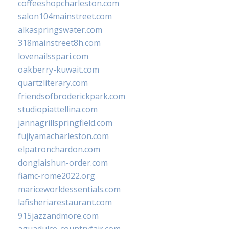
coffeeshopcharleston.com
salon104mainstreet.com
alkaspringswater.com
318mainstreet8h.com
lovenailsspari.com
oakberry-kuwait.com
quartzliterary.com
friendsofbroderickpark.com
studiopiattellina.com
jannagrillspringfield.com
fujiyamacharleston.com
elpatronchardon.com
donglaishun-order.com
fiamc-rome2022.org
mariceworldessentials.com
lafisheriarestaurant.com
915jazzandmore.com