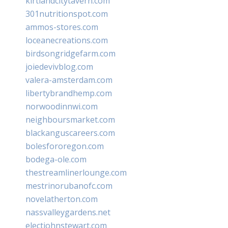
kirtlandcitytavern.com
301nutritionspot.com
ammos-stores.com
loceanecreations.com
birdsongridgefarm.com
joiedevivblog.com
valera-amsterdam.com
libertybrandhemp.com
norwoodinnwi.com
neighboursmarket.com
blackanguscareers.com
bolesfororegon.com
bodega-ole.com
thestreamlinerlounge.com
mestrinorubanofc.com
novelatherton.com
nassvalleygardens.net
electjohnstewart.com