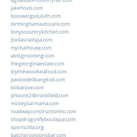
aguadulce-countryfair.com
jakehovis.com
bosswingsduluth.com
birminghamautocare.com
tonyscountrykitchen.com
jbellasnailspa.com
mychaihouse.com
alvisgrooming.com
thegeorginaestate.com
blythewoodseafood.com
paolosdelibangkok.com
bobacove.com
phoone24brookfield.com
mickeybarmama.com
roadwayconstructioninc.com
shopdragonflyboutique.com
sportszilla.org
batchprovisionsbar.com