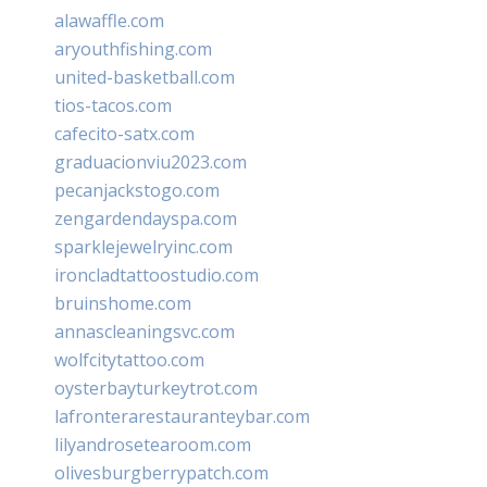
alawaffle.com
aryouthfishing.com
united-basketball.com
tios-tacos.com
cafecito-satx.com
graduacionviu2023.com
pecanjackstogo.com
zengardendayspa.com
sparklejewelryinc.com
ironcladtattoostudio.com
bruinshome.com
annascleaningsvc.com
wolfcitytattoo.com
oysterbayturkeytrot.com
lafronterarestauranteybar.com
lilyandrosetearoom.com
olivesburgberrypatch.com