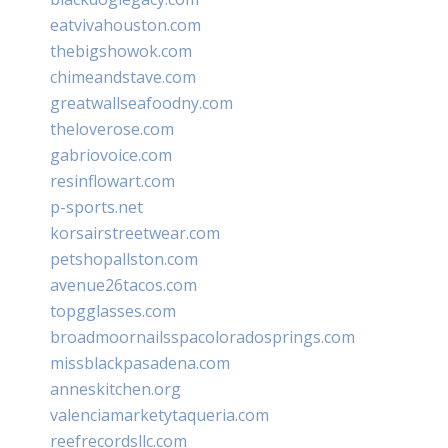
eatvivahouston.com
thebigshowok.com
chimeandstave.com
greatwallseafoodny.com
theloverose.com
gabriovoice.com
resinflowart.com
p-sports.net
korsairstreetwear.com
petshopallston.com
avenue26tacos.com
topgglasses.com
broadmoornailsspacoloradosprings.com
missblackpasadena.com
anneskitchen.org
valenciamarketytaqueria.com
reefrecordsllc.com