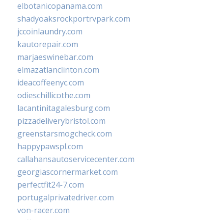
elbotanicopanama.com
shadyoaksrockportrvpark.com
jccoinlaundry.com
kautorepair.com
marjaeswinebar.com
elmazatlanclinton.com
ideacoffeenyc.com
odieschillicothe.com
lacantinitagalesburg.com
pizzadeliverybristol.com
greenstarsmogcheck.com
happypawspl.com
callahansautoservicecenter.com
georgiascornermarket.com
perfectfit24-7.com
portugalprivatedriver.com
von-racer.com