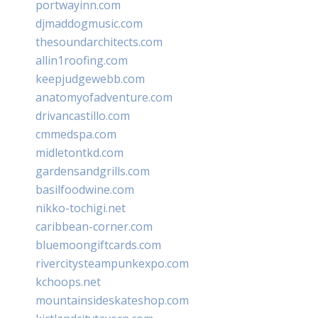
portwayinn.com
djmaddogmusic.com
thesoundarchitects.com
allin1roofing.com
keepjudgewebb.com
anatomyofadventure.com
drivancastillo.com
cmmedspa.com
midletontkd.com
gardensandgrills.com
basilfoodwine.com
nikko-tochigi.net
caribbean-corner.com
bluemoongiftcards.com
rivercitysteampunkexpo.com
kchoops.net
mountainsideskateshop.com