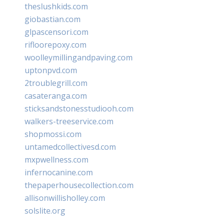
theslushkids.com
giobastian.com
glpascensori.com
rifloorepoxy.com
woolleymillingandpaving.com
uptonpvd.com
2troublegrill.com
casateranga.com
sticksandstonesstudiooh.com
walkers-treeservice.com
shopmossi.com
untamedcollectivesd.com
mxpwellness.com
infernocanine.com
thepaperhousecollection.com
allisonwillisholley.com
solslite.org