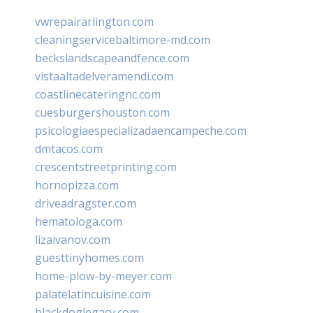
vwrepairarlington.com
cleaningservicebaltimore-md.com
beckslandscapeandfence.com
vistaaltadelveramendi.com
coastlinecateringnc.com
cuesburgershouston.com
psicologiaespecializadaencampeche.com
dmtacos.com
crescentstreetprinting.com
hornopizza.com
driveadragster.com
hematologa.com
lizaivanov.com
guesttinyhomes.com
home-plow-by-meyer.com
palatelatincuisine.com
blackdoglegacy.com