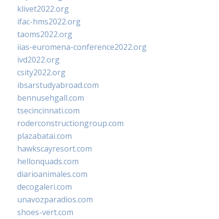
klivet2022.org
ifac-hms2022.org
taoms2022.org
iias-euromena-conference2022.org
ivd2022.org
csity2022.org
ibsarstudyabroad.com
bennusehgall.com
tsecincinnati.com
roderconstructiongroup.com
plazabatai.com
hawkscayresort.com
hellonquads.com
diarioanimales.com
decogaleri.com
unavozparadios.com
shoes-vert.com