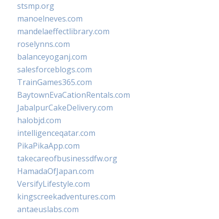
stsmp.org
manoelneves.com
mandelaeffectlibrary.com
roselynns.com
balanceyoganj.com
salesforceblogs.com
TrainGames365.com
BaytownEvaCationRentals.com
JabalpurCakeDelivery.com
halobjd.com
intelligenceqatar.com
PikaPikaApp.com
takecareofbusinessdfw.org
HamadaOfJapan.com
VersifyLifestyle.com
kingscreekadventures.com
antaeuslabs.com