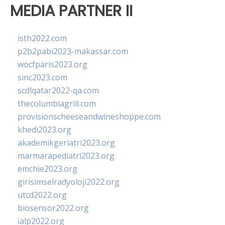
MEDIA PARTNER II
isth2022.com
p2b2pabi2023-makassar.com
wocfparis2023.org
sinc2023.com
scdlqatar2022-qa.com
thecolumbiagrill.com
provisionscheeseandwineshoppe.com
khedi2023.org
akademikgeriatri2023.org
marmarapediatri2023.org
emchie2023.org
girisimselradyoloji2022.org
utcd2022.org
biosensor2022.org
ialp2022.org