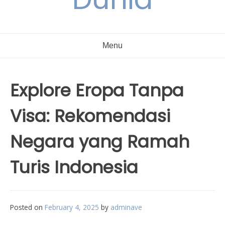
Menu
Explore Eropa Tanpa
Visa: Rekomendasi
Negara yang Ramah
Turis Indonesia
Posted on
February 4, 2025
by
adminave