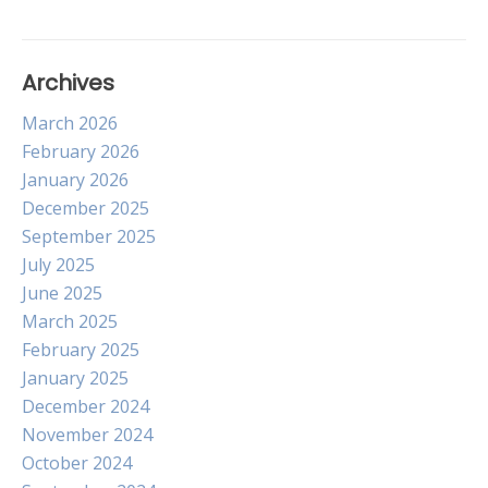
Archives
March 2026
February 2026
January 2026
December 2025
September 2025
July 2025
June 2025
March 2025
February 2025
January 2025
December 2024
November 2024
October 2024