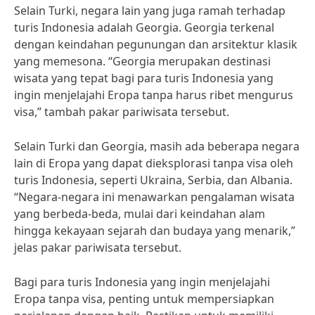
Selain Turki, negara lain yang juga ramah terhadap
turis Indonesia adalah Georgia. Georgia terkenal
dengan keindahan pegunungan dan arsitektur klasik
yang memesona. “Georgia merupakan destinasi
wisata yang tepat bagi para turis Indonesia yang
ingin menjelajahi Eropa tanpa harus ribet mengurus
visa,” tambah pakar pariwisata tersebut.
Selain Turki dan Georgia, masih ada beberapa negara
lain di Eropa yang dapat dieksplorasi tanpa visa oleh
turis Indonesia, seperti Ukraina, Serbia, dan Albania.
“Negara-negara ini menawarkan pengalaman wisata
yang berbeda-beda, mulai dari keindahan alam
hingga kekayaan sejarah dan budaya yang menarik,”
jelas pakar pariwisata tersebut.
Bagi para turis Indonesia yang ingin menjelajahi
Eropa tanpa visa, penting untuk mempersiapkan