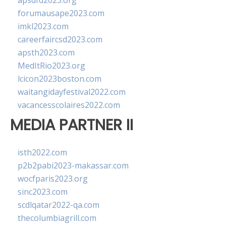
apsdfd2023.org
forumausape2023.com
imkl2023.com
careerfaircsd2023.com
apsth2023.com
MedItRio2023.org
lcicon2023boston.com
waitangidayfestival2022.com
vacancesscolaires2022.com
MEDIA PARTNER II
isth2022.com
p2b2pabi2023-makassar.com
wocfparis2023.org
sinc2023.com
scdlqatar2022-qa.com
thecolumbiagrill.com