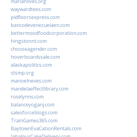
marianlives.org
waywardtees.com
pidfloorsexpress.com
bancodevenezuelaen.com
bettermoodfoodcorporation.com
hingstonnt.com
chooseagender.com
hoverboardssale.com
alaskapolitics.com
stsmp.org
manoelneves.com
mandelaeffectlibrary.com
roselynns.com
balanceyoganj.com
salesforceblogs.com
TrainGames365.com
BaytownEvaCationRentals.com
JabalpurCakeDelivery.com