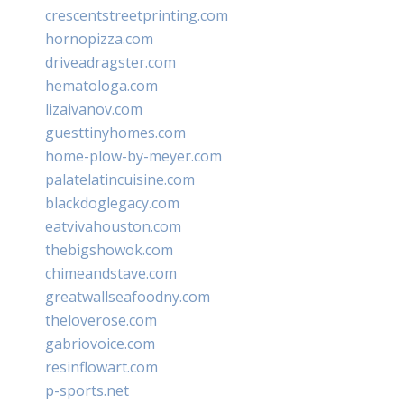
crescentstreetprinting.com
hornopizza.com
driveadragster.com
hematologa.com
lizaivanov.com
guesttinyhomes.com
home-plow-by-meyer.com
palatelatincuisine.com
blackdoglegacy.com
eatvivahouston.com
thebigshowok.com
chimeandstave.com
greatwallseafoodny.com
theloverose.com
gabriovoice.com
resinflowart.com
p-sports.net