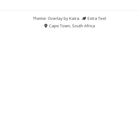
Theme: Overlay by
Kaira
.
Extra Text
Cape Town, South Africa