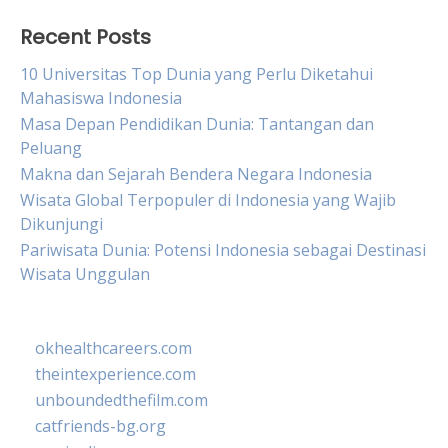
Recent Posts
10 Universitas Top Dunia yang Perlu Diketahui
Mahasiswa Indonesia
Masa Depan Pendidikan Dunia: Tantangan dan
Peluang
Makna dan Sejarah Bendera Negara Indonesia
Wisata Global Terpopuler di Indonesia yang Wajib
Dikunjungi
Pariwisata Dunia: Potensi Indonesia sebagai Destinasi
Wisata Unggulan
okhealthcareers.com
theintexperience.com
unboundedthefilm.com
catfriends-bg.org