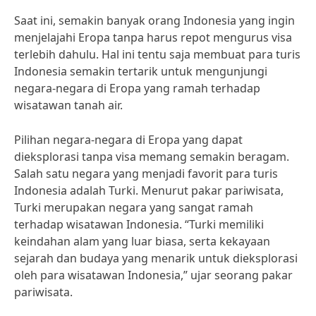
Saat ini, semakin banyak orang Indonesia yang ingin
menjelajahi Eropa tanpa harus repot mengurus visa
terlebih dahulu. Hal ini tentu saja membuat para turis
Indonesia semakin tertarik untuk mengunjungi
negara-negara di Eropa yang ramah terhadap
wisatawan tanah air.
Pilihan negara-negara di Eropa yang dapat
dieksplorasi tanpa visa memang semakin beragam.
Salah satu negara yang menjadi favorit para turis
Indonesia adalah Turki. Menurut pakar pariwisata,
Turki merupakan negara yang sangat ramah
terhadap wisatawan Indonesia. “Turki memiliki
keindahan alam yang luar biasa, serta kekayaan
sejarah dan budaya yang menarik untuk dieksplorasi
oleh para wisatawan Indonesia,” ujar seorang pakar
pariwisata.