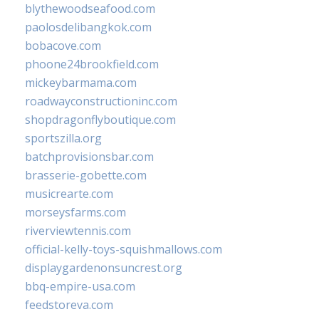
blythewoodseafood.com
paolosdelibangkok.com
bobacove.com
phoone24brookfield.com
mickeybarmama.com
roadwayconstructioninc.com
shopdragonflyboutique.com
sportszilla.org
batchprovisionsbar.com
brasserie-gobette.com
musicrearte.com
morseysfarms.com
riverviewtennis.com
official-kelly-toys-squishmallows.com
displaygardenonsuncrest.org
bbq-empire-usa.com
feedstoreva.com