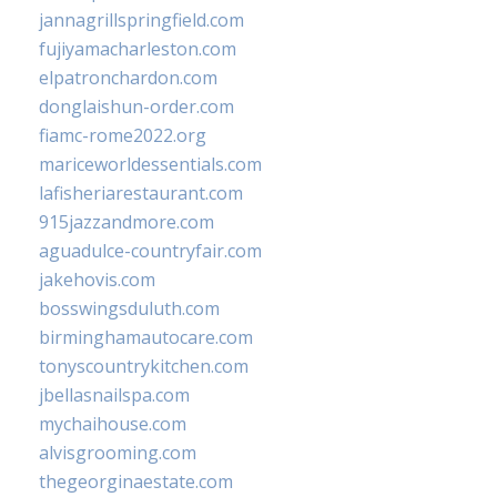
jannagrillspringfield.com
fujiyamacharleston.com
elpatronchardon.com
donglaishun-order.com
fiamc-rome2022.org
mariceworldessentials.com
lafisheriarestaurant.com
915jazzandmore.com
aguadulce-countryfair.com
jakehovis.com
bosswingsduluth.com
birminghamautocare.com
tonyscountrykitchen.com
jbellasnailspa.com
mychaihouse.com
alvisgrooming.com
thegeorginaestate.com