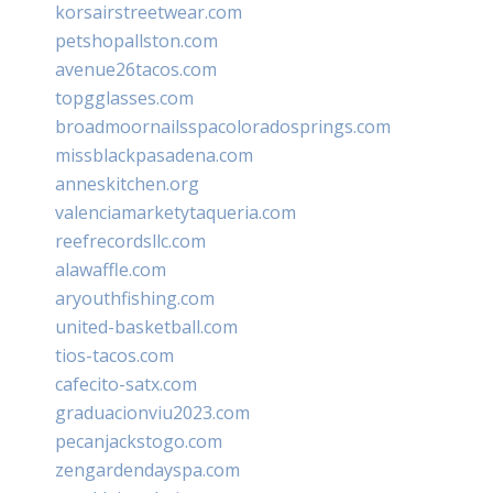
korsairstreetwear.com
petshopallston.com
avenue26tacos.com
topgglasses.com
broadmoornailsspacoloradosprings.com
missblackpasadena.com
anneskitchen.org
valenciamarketytaqueria.com
reefrecordsllc.com
alawaffle.com
aryouthfishing.com
united-basketball.com
tios-tacos.com
cafecito-satx.com
graduacionviu2023.com
pecanjackstogo.com
zengardendayspa.com