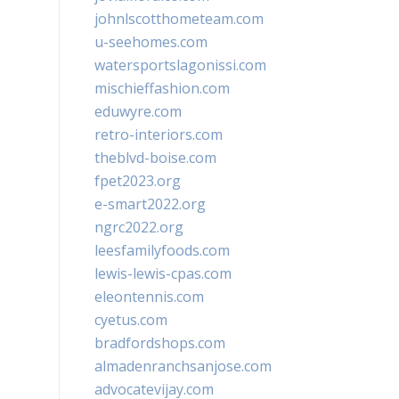
johnlscotthometeam.com
u-seehomes.com
watersportslagonissi.com
mischieffashion.com
eduwyre.com
retro-interiors.com
theblvd-boise.com
fpet2023.org
e-smart2022.org
ngrc2022.org
leesfamilyfoods.com
lewis-lewis-cpas.com
eleontennis.com
cyetus.com
bradfordshops.com
almadenranchsanjose.com
advocatevijay.com