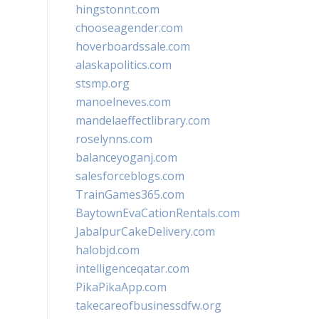
hingstonnt.com
chooseagender.com
hoverboardssale.com
alaskapolitics.com
stsmp.org
manoelneves.com
mandelaeffectlibrary.com
roselynns.com
balanceyoganj.com
salesforceblogs.com
TrainGames365.com
BaytownEvaCationRentals.com
JabalpurCakeDelivery.com
halobjd.com
intelligenceqatar.com
PikaPikaApp.com
takecareofbusinessdfw.org