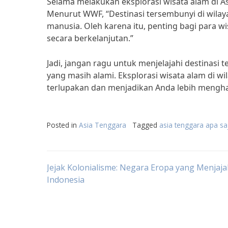
Selama melakukan eksplorasi wisata alam di As
Menurut WWF, “Destinasi tersembunyi di wilaya
manusia. Oleh karena itu, penting bagi para
secara berkelanjutan.”
Jadi, jangan ragu untuk menjelajahi destinas
yang masih alami. Eksplorasi wisata alam di 
terlupakan dan menjadikan Anda lebih mengharg
Posted in
Asia Tenggara
Tagged
asia tenggara apa sa
Post
Jejak Kolonialisme: Negara Eropa yang Menjaj
Indonesia
navigation