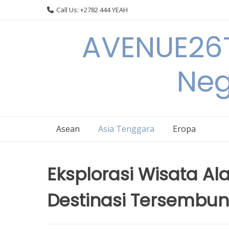
Skip
Call Us: +2782 444 YEAH
to
content
AVENUE26T
Neg
Asean
Asia Tenggara
Eropa
Eksplorasi Wisata Al
Destinasi Tersembun