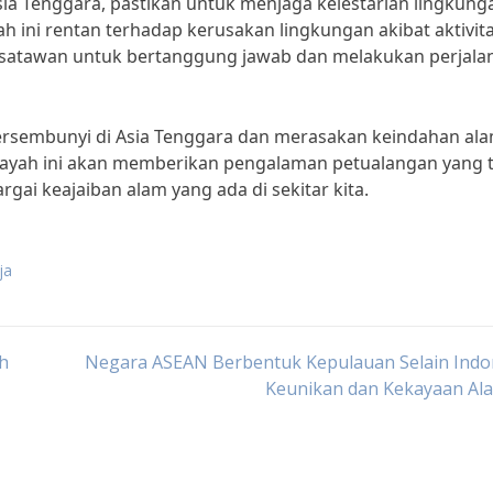
ia Tenggara, pastikan untuk menjaga kelestarian lingkung
h ini rentan terhadap kerusakan lingkungan akibat aktivit
 wisatawan untuk bertanggung jawab dan melakukan perjala
i tersembunyi di Asia Tenggara dan merasakan keindahan al
wilayah ini akan memberikan pengalaman petualangan yang 
ai keajaiban alam yang ada di sekitar kita.
ja
ah
Negara ASEAN Berbentuk Kepulauan Selain Indon
Keunikan dan Kekayaan Al