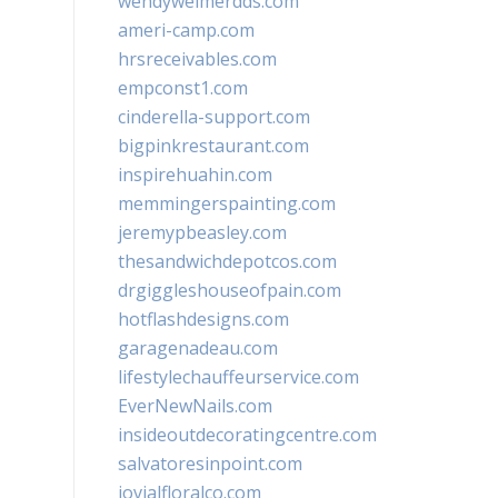
wendyweimerdds.com
ameri-camp.com
hrsreceivables.com
empconst1.com
cinderella-support.com
bigpinkrestaurant.com
inspirehuahin.com
memmingerspainting.com
jeremypbeasley.com
thesandwichdepotcos.com
drgiggleshouseofpain.com
hotflashdesigns.com
garagenadeau.com
lifestylechauffeurservice.com
EverNewNails.com
insideoutdecoratingcentre.com
salvatoresinpoint.com
jovialfloralco.com