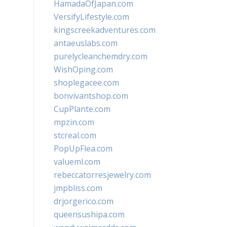
HamadaOfJapan.com
VersifyLifestyle.com
kingscreekadventures.com
antaeuslabs.com
purelycleanchemdry.com
WishOping.com
shoplegacee.com
bonvivantshop.com
CupPlante.com
mpzin.com
stcreal.com
PopUpFlea.com
valueml.com
rebeccatorresjewelry.com
jmpbliss.com
drjorgerico.com
queensushipa.com