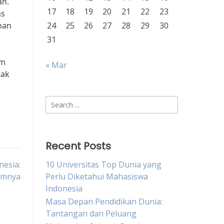
an.
17
18
19
20
21
22
23
as
nan
24
25
26
27
28
29
30
31
am
« Mar
tak
Search
for:
Recent Posts
esia:
10 Universitas Top Dunia yang
amnya
Perlu Diketahui Mahasiswa
Indonesia
Masa Depan Pendidikan Dunia:
Tantangan dan Peluang