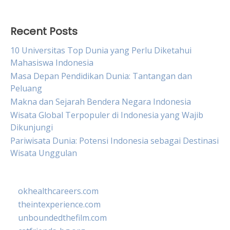
Recent Posts
10 Universitas Top Dunia yang Perlu Diketahui
Mahasiswa Indonesia
Masa Depan Pendidikan Dunia: Tantangan dan
Peluang
Makna dan Sejarah Bendera Negara Indonesia
Wisata Global Terpopuler di Indonesia yang Wajib
Dikunjungi
Pariwisata Dunia: Potensi Indonesia sebagai Destinasi
Wisata Unggulan
okhealthcareers.com
theintexperience.com
unboundedthefilm.com