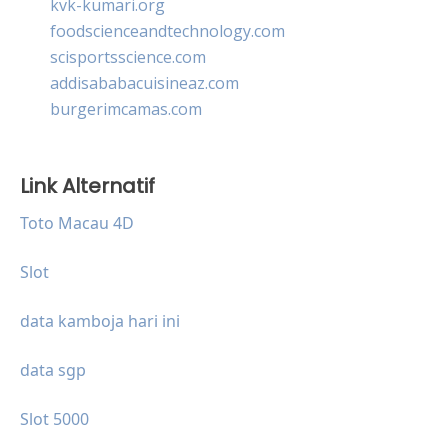
kvk-kumari.org
foodscienceandtechnology.com
scisportsscience.com
addisababacuisineaz.com
burgerimcamas.com
Link Alternatif
Toto Macau 4D
Slot
data kamboja hari ini
data sgp
Slot 5000