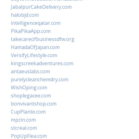
JabalpurCakeDelivery.com
halobjd.com
intelligenceqatar.com
PikaPikaApp.com
takecareofbusinessdfw.org
HamadaOfJapan.com
VersifyLifestyle.com
kingscreekadventures.com
antaeuslabs.com
purelycleanchemdry.com
WishOping.com
shoplegacee.com
bonvivantshop.com
CupPlante.com
mpzin.com
stcreal.com
PopUpFlea.com