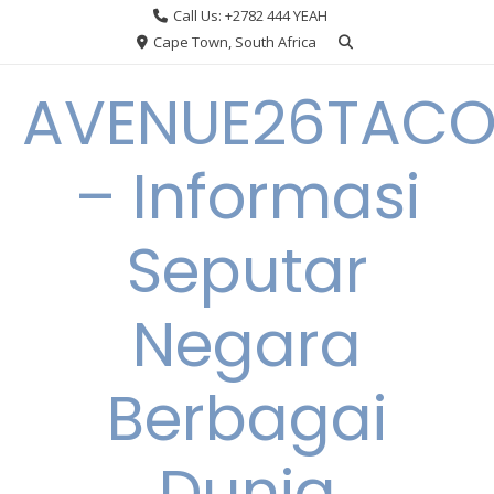
Skip
Call Us: +2782 444 YEAH
to
Cape Town, South Africa
content
AVENUE26TACO
– Informasi
Seputar
Negara
Berbagai
Dunia