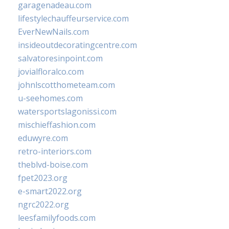
garagenadeau.com
lifestylechauffeurservice.com
EverNewNails.com
insideoutdecoratingcentre.com
salvatoresinpoint.com
jovialfloralco.com
johnlscotthometeam.com
u-seehomes.com
watersportslagonissi.com
mischieffashion.com
eduwyre.com
retro-interiors.com
theblvd-boise.com
fpet2023.org
e-smart2022.org
ngrc2022.org
leesfamilyfoods.com