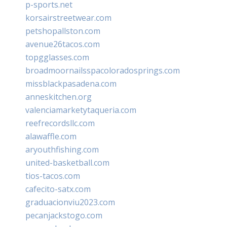
p-sports.net
korsairstreetwear.com
petshopallston.com
avenue26tacos.com
topgglasses.com
broadmoornailsspacoloradosprings.com
missblackpasadena.com
anneskitchen.org
valenciamarketytaqueria.com
reefrecordsllc.com
alawaffle.com
aryouthfishing.com
united-basketball.com
tios-tacos.com
cafecito-satx.com
graduacionviu2023.com
pecanjackstogo.com