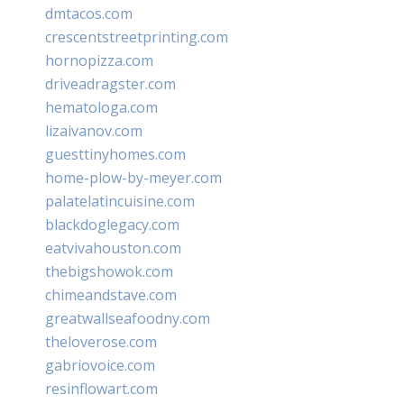
dmtacos.com
crescentstreetprinting.com
hornopizza.com
driveadragster.com
hematologa.com
lizaivanov.com
guesttinyhomes.com
home-plow-by-meyer.com
palatelatincuisine.com
blackdoglegacy.com
eatvivahouston.com
thebigshowok.com
chimeandstave.com
greatwallseafoodny.com
theloverose.com
gabriovoice.com
resinflowart.com