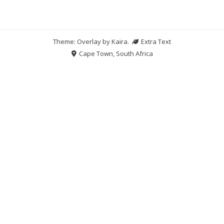
Theme: Overlay by
Kaira
.
Extra Text
Cape Town, South Africa