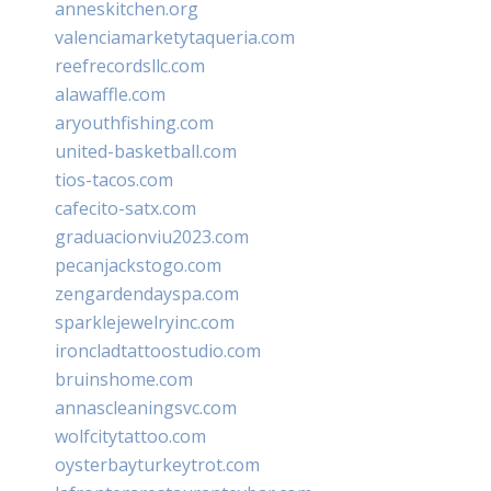
anneskitchen.org
valenciamarketytaqueria.com
reefrecordsllc.com
alawaffle.com
aryouthfishing.com
united-basketball.com
tios-tacos.com
cafecito-satx.com
graduacionviu2023.com
pecanjackstogo.com
zengardendayspa.com
sparklejewelryinc.com
ironcladtattoostudio.com
bruinshome.com
annascleaningsvc.com
wolfcitytattoo.com
oysterbayturkeytrot.com