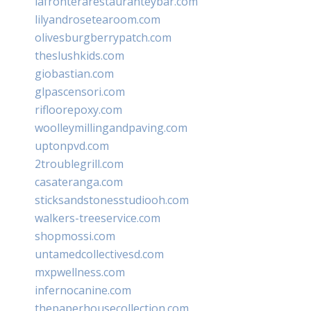
lafronterarestauranteybar.com
lilyandrosetearoom.com
olivesburgberrypatch.com
theslushkids.com
giobastian.com
glpascensori.com
rifloorepoxy.com
woolleymillingandpaving.com
uptonpvd.com
2troublegrill.com
casateranga.com
sticksandstonesstudiooh.com
walkers-treeservice.com
shopmossi.com
untamedcollectivesd.com
mxpwellness.com
infernocanine.com
thepaperhousecollection.com