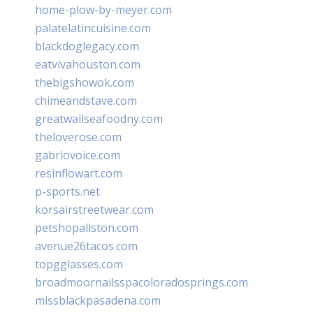
home-plow-by-meyer.com
palatelatincuisine.com
blackdoglegacy.com
eatvivahouston.com
thebigshowok.com
chimeandstave.com
greatwallseafoodny.com
theloverose.com
gabriovoice.com
resinflowart.com
p-sports.net
korsairstreetwear.com
petshopallston.com
avenue26tacos.com
topgglasses.com
broadmoornailsspacoloradosprings.com
missblackpasadena.com