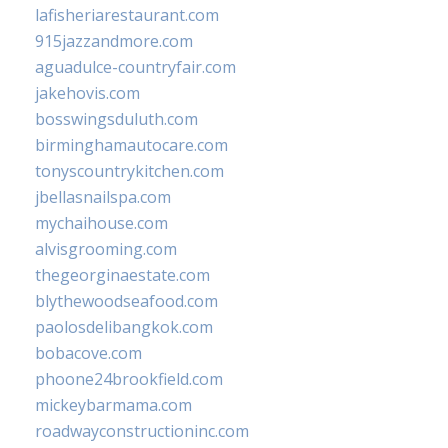
lafisheriarestaurant.com
915jazzandmore.com
aguadulce-countryfair.com
jakehovis.com
bosswingsduluth.com
birminghamautocare.com
tonyscountrykitchen.com
jbellasnailspa.com
mychaihouse.com
alvisgrooming.com
thegeorginaestate.com
blythewoodseafood.com
paolosdelibangkok.com
bobacove.com
phoone24brookfield.com
mickeybarmama.com
roadwayconstructioninc.com