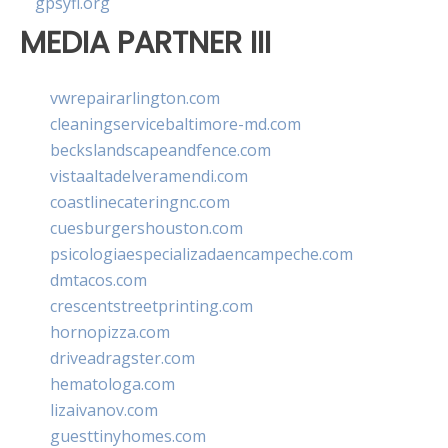
gpsyfl.org
MEDIA PARTNER III
vwrepairarlington.com
cleaningservicebaltimore-md.com
beckslandscapeandfence.com
vistaaltadelveramendi.com
coastlinecateringnc.com
cuesburgershouston.com
psicologiaespecializadaencampeche.com
dmtacos.com
crescentstreetprinting.com
hornopizza.com
driveadragster.com
hematologa.com
lizaivanov.com
guesttinyhomes.com