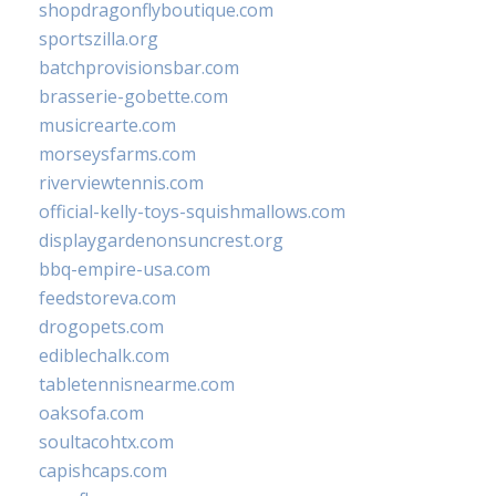
shopdragonflyboutique.com
sportszilla.org
batchprovisionsbar.com
brasserie-gobette.com
musicrearte.com
morseysfarms.com
riverviewtennis.com
official-kelly-toys-squishmallows.com
displaygardenonsuncrest.org
bbq-empire-usa.com
feedstoreva.com
drogopets.com
ediblechalk.com
tabletennisnearme.com
oaksofa.com
soultacohtx.com
capishcaps.com