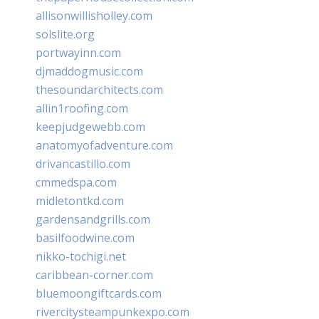
allisonwillisholley.com
solslite.org
portwayinn.com
djmaddogmusic.com
thesoundarchitects.com
allin1roofing.com
keepjudgewebb.com
anatomyofadventure.com
drivancastillo.com
cmmedspa.com
midletontkd.com
gardensandgrills.com
basilfoodwine.com
nikko-tochigi.net
caribbean-corner.com
bluemoongiftcards.com
rivercitysteampunkexpo.com