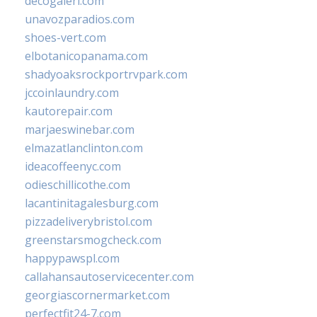
decogaleri.com
unavozparadios.com
shoes-vert.com
elbotanicopanama.com
shadyoaksrockportrvpark.com
jccoinlaundry.com
kautorepair.com
marjaeswinebar.com
elmazatlanclinton.com
ideacoffeenyc.com
odieschillicothe.com
lacantinitagalesburg.com
pizzadeliverybristol.com
greenstarsmogcheck.com
happypawspl.com
callahansautoservicecenter.com
georgiascornermarket.com
perfectfit24-7.com