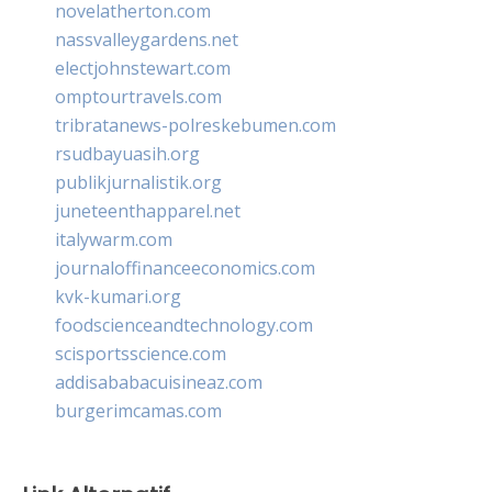
novelatherton.com
nassvalleygardens.net
electjohnstewart.com
omptourtravels.com
tribratanews-polreskebumen.com
rsudbayuasih.org
publikjurnalistik.org
juneteenthapparel.net
italywarm.com
journaloffinanceeconomics.com
kvk-kumari.org
foodscienceandtechnology.com
scisportsscience.com
addisababacuisineaz.com
burgerimcamas.com