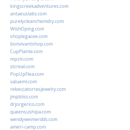
kingscreekadventures.com
antaeuslabs.com
purelycleanchemdry.com
WishOping.com
shoplegacee.com
bonvivantshop.com
CupPlante.com
mpzin.com
stcreal.com
PopUpFlea.com
valueml.com
rebeccatorresjewelry.com
jmpbliss.com
drjorgerico.com
queensushipa.com
wendyweimerdds.com
ameri-camp.com