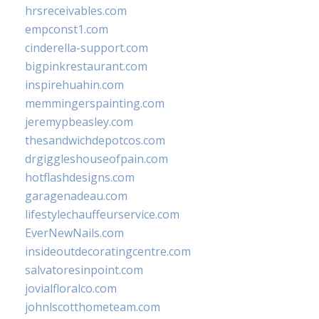
hrsreceivables.com
empconst1.com
cinderella-support.com
bigpinkrestaurant.com
inspirehuahin.com
memmingerspainting.com
jeremypbeasley.com
thesandwichdepotcos.com
drgiggleshouseofpain.com
hotflashdesigns.com
garagenadeau.com
lifestylechauffeurservice.com
EverNewNails.com
insideoutdecoratingcentre.com
salvatoresinpoint.com
jovialfloralco.com
johnlscotthometeam.com