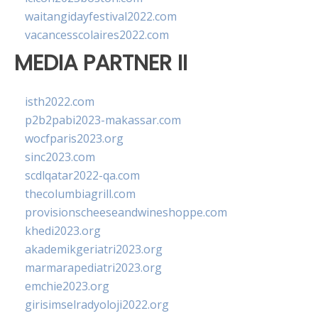
waitangidayfestival2022.com
vacancesscolaires2022.com
MEDIA PARTNER II
isth2022.com
p2b2pabi2023-makassar.com
wocfparis2023.org
sinc2023.com
scdlqatar2022-qa.com
thecolumbiagrill.com
provisionscheeseandwineshoppe.com
khedi2023.org
akademikgeriatri2023.org
marmarapediatri2023.org
emchie2023.org
girisimselradyoloji2022.org