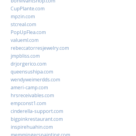
bonvivantshop.com
CupPlante.com
mpzin.com
stcreal.com
PopUpFlea.com
valueml.com
rebeccatorresjewelry.com
jmpbliss.com
drjorgerico.com
queensushipa.com
wendyweimerdds.com
ameri-camp.com
hrsreceivables.com
empconst1.com
cinderella-support.com
bigpinkrestaurant.com
inspirehuahin.com
memmingerspainting.com