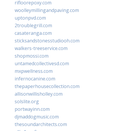
rifloorepoxy.com
woolleymillingandpaving.com
uptonpvd.com
2troublegrill.com
casateranga.com
sticksandstonesstudiooh.com
walkers-treeservice.com
shopmossi.com
untamedcollectivesd.com
mxpwellness.com
infernocanine.com
thepaperhousecollection.com
allisonwillisholley.com
solslite.org
portwayinn.com
djmaddogmusic.com
thesoundarchitects.com