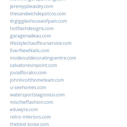
jeremypbeasley.com
thesandwichdepotcos.com
drgiggleshouseofpain.com
hotflashdesigns.com
garagenadeau.com
lifestylechauffeurservice.com
EverNewNails.com
insideoutdecoratingcentre.com
salvatoresinpoint.com
jovialfloralco.com
johnlscotthometeam.com
u-seehomes.com
watersportslagonissi.com
mischieffashion.com
eduwyre.com
retro-interiors.com
theblvd-boise.com