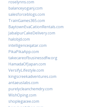
roselynns.com
balanceyoganj.com
salesforceblogs.com
TrainGames365.com
BaytownEvaCationRentals.com
JabalpurCakeDelivery.com
halobjd.com
intelligenceqatar.com
PikaPikaApp.com
takecareofbusinessdfw.org
HamadaOfJapan.com
VersifyLifestyle.com
kingscreekadventures.com
antaeuslabs.com
purelycleanchemdry.com
WishOping.com
shoplegacee.com