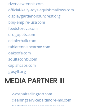
riverviewtennis.com
official-kelly-toys-squishmallows.com
displaygardenonsuncrest.org
bbq-empire-usa.com
feedstoreva.com
drogopets.com
ediblechalk.com
tabletennisnearme.com
oaksofa.com
soultacohtx.com
capishcaps.com
gpsyfl.org
MEDIA PARTNER III
vwrepairarlington.com
cleaningservicebaltimore-md.com