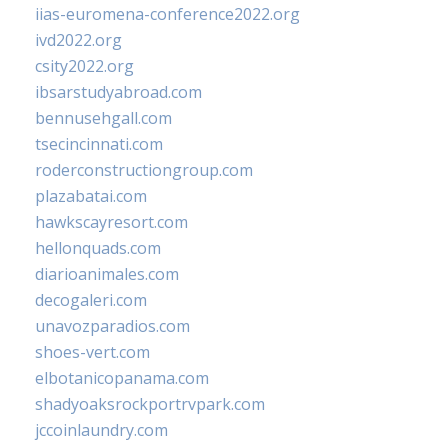
iias-euromena-conference2022.org
ivd2022.org
csity2022.org
ibsarstudyabroad.com
bennusehgall.com
tsecincinnati.com
roderconstructiongroup.com
plazabatai.com
hawkscayresort.com
hellonquads.com
diarioanimales.com
decogaleri.com
unavozparadios.com
shoes-vert.com
elbotanicopanama.com
shadyoaksrockportrvpark.com
jccoinlaundry.com