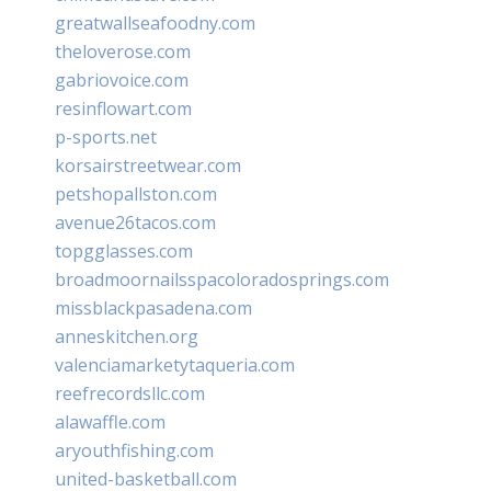
greatwallseafoodny.com
theloverose.com
gabriovoice.com
resinflowart.com
p-sports.net
korsairstreetwear.com
petshopallston.com
avenue26tacos.com
topgglasses.com
broadmoornailsspacoloradosprings.com
missblackpasadena.com
anneskitchen.org
valenciamarketytaqueria.com
reefrecordsllc.com
alawaffle.com
aryouthfishing.com
united-basketball.com