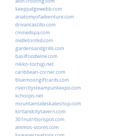
allin1roofing.com
keepjudgewebb.com
anatomyofadventure.com
drivancastillo.com
cmmedspa.com
midletontkd.com
gardensandgrills.com
basilfoodwine.com
nikko-tochigi.net
caribbean-corner.com
bluemoongiftcards.com
rivercitysteampunkexpo.com
kchoops.net
mountainsideskateshop.com
kirtlandcitytavern.com
301nutritionspot.com
ammos-stores.com
loceanecreations.com