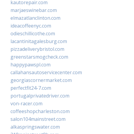
kautorepair.com
marjaeswinebar.com
elmazatlanclinton.com
ideacoffeenyc.com
odieschillicothe.com
lacantinitagalesburg.com
pizzadeliverybristol.com
greenstarsmogcheck.com
happypawspl.com
callahansautoservicecenter.com
georgiascornermarket.com
perfectfit24-7.com
portugalprivatedriver.com
von-racer.com
coffeeshopcharleston.com
salon104mainstreet.com
alkaspringswater.com