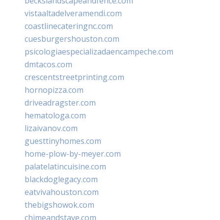
beckslandscapeandfence.com
vistaaltadelveramendi.com
coastlinecateringnc.com
cuesburgershouston.com
psicologiaespecializadaencampeche.com
dmtacos.com
crescentstreetprinting.com
hornopizza.com
driveadragster.com
hematologa.com
lizaivanov.com
guesttinyhomes.com
home-plow-by-meyer.com
palatelatincuisine.com
blackdoglegacy.com
eatvivahouston.com
thebigshowok.com
chimeandstave.com