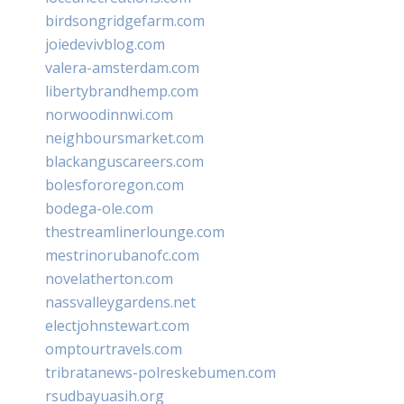
birdsongridgefarm.com
joiedevivblog.com
valera-amsterdam.com
libertybrandhemp.com
norwoodinnwi.com
neighboursmarket.com
blackanguscareers.com
bolesfororegon.com
bodega-ole.com
thestreamlinerlounge.com
mestrinorubanofc.com
novelatherton.com
nassvalleygardens.net
electjohnstewart.com
omptourtravels.com
tribratanews-polreskebumen.com
rsudbayuasih.org