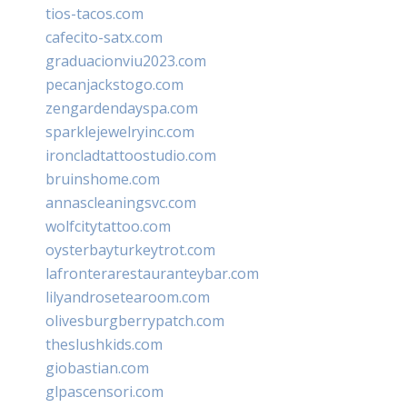
tios-tacos.com
cafecito-satx.com
graduacionviu2023.com
pecanjackstogo.com
zengardendayspa.com
sparklejewelryinc.com
ironcladtattoostudio.com
bruinshome.com
annascleaningsvc.com
wolfcitytattoo.com
oysterbayturkeytrot.com
lafronterarestauranteybar.com
lilyandrosetearoom.com
olivesburgberrypatch.com
theslushkids.com
giobastian.com
glpascensori.com