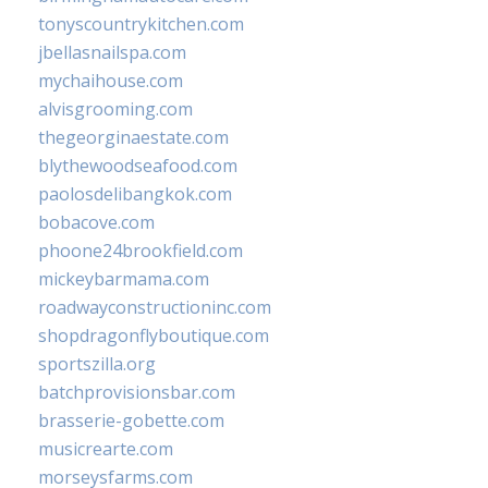
tonyscountrykitchen.com
jbellasnailspa.com
mychaihouse.com
alvisgrooming.com
thegeorginaestate.com
blythewoodseafood.com
paolosdelibangkok.com
bobacove.com
phoone24brookfield.com
mickeybarmama.com
roadwayconstructioninc.com
shopdragonflyboutique.com
sportszilla.org
batchprovisionsbar.com
brasserie-gobette.com
musicrearte.com
morseysfarms.com