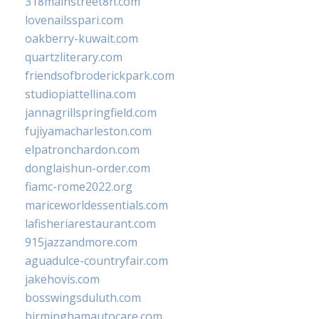
318mainstreet8h.com
lovenailsspari.com
oakberry-kuwait.com
quartzliterary.com
friendsofbroderickpark.com
studiopiattellina.com
jannagrillspringfield.com
fujiyamacharleston.com
elpatronchardon.com
donglaishun-order.com
fiamc-rome2022.org
mariceworldessentials.com
lafisheriarestaurant.com
915jazzandmore.com
aguadulce-countryfair.com
jakehovis.com
bosswingsduluth.com
birminghamautocare.com