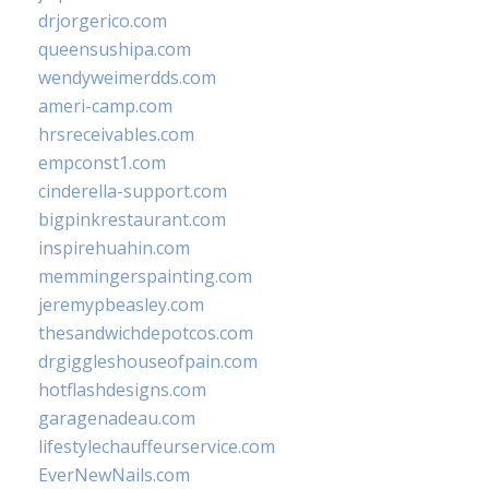
drjorgerico.com
queensushipa.com
wendyweimerdds.com
ameri-camp.com
hrsreceivables.com
empconst1.com
cinderella-support.com
bigpinkrestaurant.com
inspirehuahin.com
memmingerspainting.com
jeremypbeasley.com
thesandwichdepotcos.com
drgiggleshouseofpain.com
hotflashdesigns.com
garagenadeau.com
lifestylechauffeurservice.com
EverNewNails.com