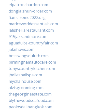
elpatronchardon.com
donglaishun-order.com
fiamc-rome2022.org
mariceworldessentials.com
lafisheriarestaurant.com
915jazzandmore.com
aguadulce-countryfair.com
jakehovis.com
bosswingsduluth.com
birminghamautocare.com
tonyscountrykitchen.com
jbellasnailspa.com
mychaihouse.com
alvisgrooming.com
thegeorginaestate.com
blythewoodseafood.com
paolosdelibangkok.com