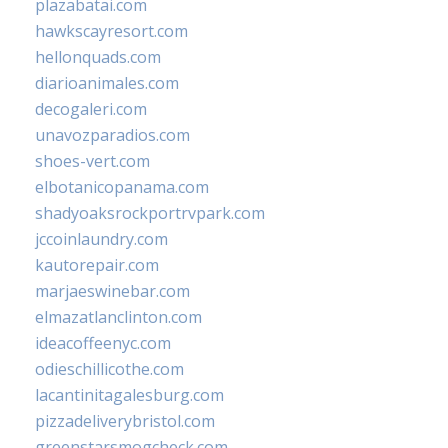
plazabatai.com
hawkscayresort.com
hellonquads.com
diarioanimales.com
decogaleri.com
unavozparadios.com
shoes-vert.com
elbotanicopanama.com
shadyoaksrockportrvpark.com
jccoinlaundry.com
kautorepair.com
marjaeswinebar.com
elmazatlanclinton.com
ideacoffeenyc.com
odieschillicothe.com
lacantinitagalesburg.com
pizzadeliverybristol.com
greenstarsmogcheck.com