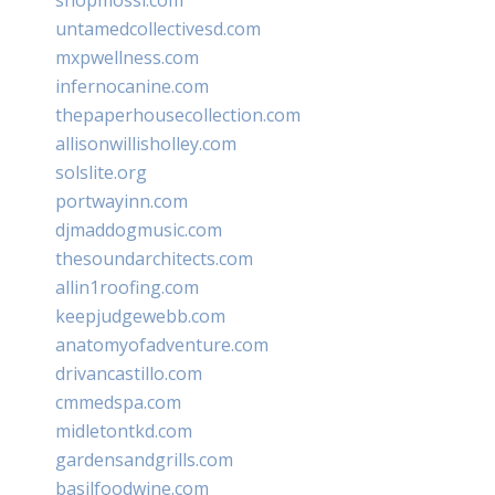
untamedcollectivesd.com
mxpwellness.com
infernocanine.com
thepaperhousecollection.com
allisonwillisholley.com
solslite.org
portwayinn.com
djmaddogmusic.com
thesoundarchitects.com
allin1roofing.com
keepjudgewebb.com
anatomyofadventure.com
drivancastillo.com
cmmedspa.com
midletontkd.com
gardensandgrills.com
basilfoodwine.com