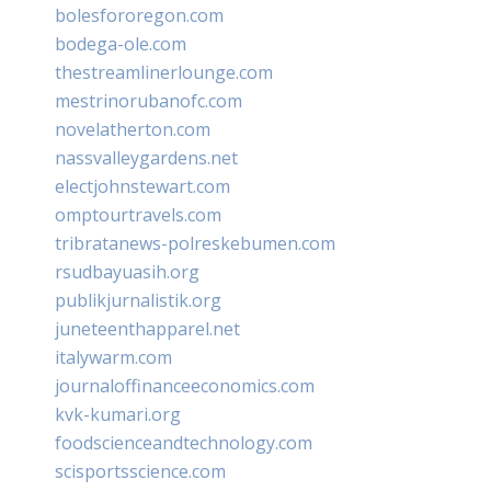
bolesfororegon.com
bodega-ole.com
thestreamlinerlounge.com
mestrinorubanofc.com
novelatherton.com
nassvalleygardens.net
electjohnstewart.com
omptourtravels.com
tribratanews-polreskebumen.com
rsudbayuasih.org
publikjurnalistik.org
juneteenthapparel.net
italywarm.com
journaloffinanceeconomics.com
kvk-kumari.org
foodscienceandtechnology.com
scisportsscience.com