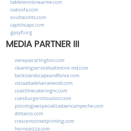
tabletennisnearme.com
oaksofa.com
soultacohtx.com
capishcaps.com
gpsyfl.org
MEDIA PARTNER III
vwrepairarlington.com
cleaningservicebaltimore-md.com
beckslandscapeandfence.com
vistaaltadelveramendi.com
coastlinecateringnc.com
cuesburgershouston.com
psicologiaespecializadaencampeche.com
dmtacos.com
crescentstreetprinting.com
hornopizza.com