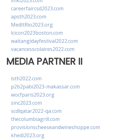
imkl2023.com
careerfaircsd2023.com
apsth2023.com
MedItRio2023.org
lcicon2023boston.com
waitangidayfestival2022.com
vacancesscolaires2022.com
MEDIA PARTNER II
isth2022.com
p2b2pabi2023-makassar.com
wocfparis2023.org
sinc2023.com
scdlqatar2022-qa.com
thecolumbiagrill.com
provisionscheeseandwineshoppe.com
khedi2023.org