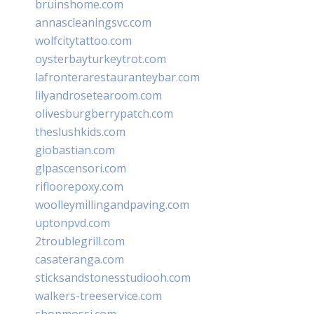
bruinshome.com
annascleaningsvc.com
wolfcitytattoo.com
oysterbayturkeytrot.com
lafronterarestauranteybar.com
lilyandrosetearoom.com
olivesburgberrypatch.com
theslushkids.com
giobastian.com
glpascensori.com
rifloorepoxy.com
woolleymillingandpaving.com
uptonpvd.com
2troublegrill.com
casateranga.com
sticksandstonesstudiooh.com
walkers-treeservice.com
shopmossi.com