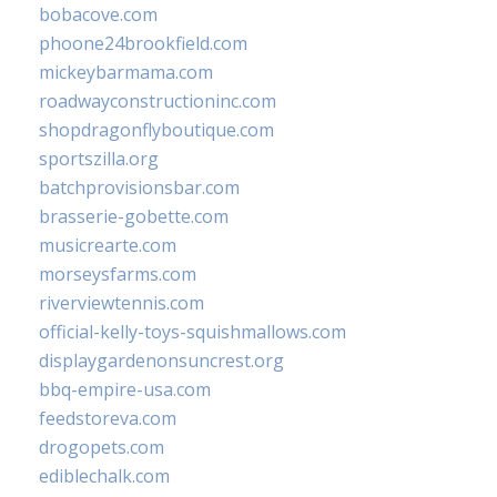
bobacove.com
phoone24brookfield.com
mickeybarmama.com
roadwayconstructioninc.com
shopdragonflyboutique.com
sportszilla.org
batchprovisionsbar.com
brasserie-gobette.com
musicrearte.com
morseysfarms.com
riverviewtennis.com
official-kelly-toys-squishmallows.com
displaygardenonsuncrest.org
bbq-empire-usa.com
feedstoreva.com
drogopets.com
ediblechalk.com