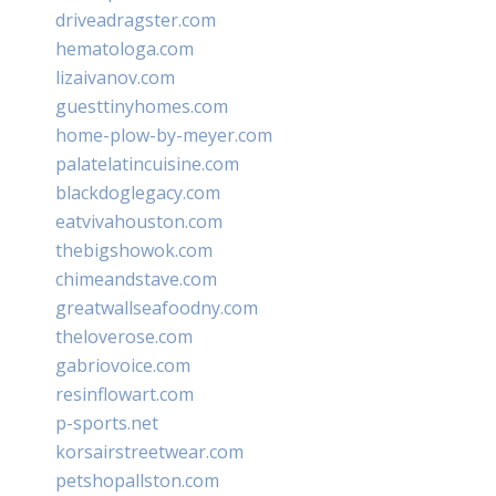
driveadragster.com
hematologa.com
lizaivanov.com
guesttinyhomes.com
home-plow-by-meyer.com
palatelatincuisine.com
blackdoglegacy.com
eatvivahouston.com
thebigshowok.com
chimeandstave.com
greatwallseafoodny.com
theloverose.com
gabriovoice.com
resinflowart.com
p-sports.net
korsairstreetwear.com
petshopallston.com