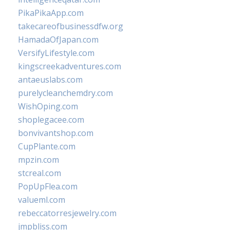
PikaPikaApp.com
takecareofbusinessdfw.org
HamadaOfJapan.com
VersifyLifestyle.com
kingscreekadventures.com
antaeuslabs.com
purelycleanchemdry.com
WishOping.com
shoplegacee.com
bonvivantshop.com
CupPlante.com
mpzin.com
stcreal.com
PopUpFlea.com
valueml.com
rebeccatorresjewelry.com
jmpbliss.com