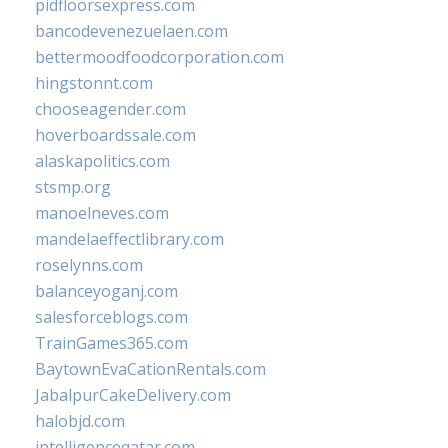
pidfloorsexpress.com
bancodevenezuelaen.com
bettermoodfoodcorporation.com
hingstonnt.com
chooseagender.com
hoverboardssale.com
alaskapolitics.com
stsmp.org
manoelneves.com
mandelaeffectlibrary.com
roselynns.com
balanceyoganj.com
salesforceblogs.com
TrainGames365.com
BaytownEvaCationRentals.com
JabalpurCakeDelivery.com
halobjd.com
intelligenceqatar.com