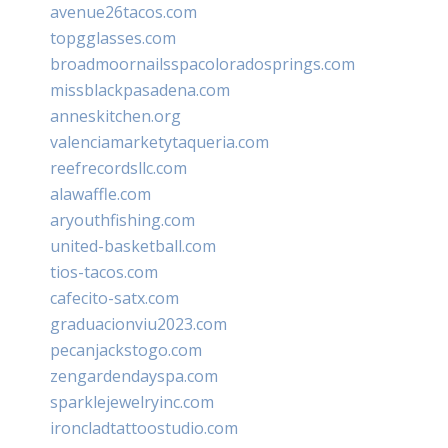
avenue26tacos.com
topgglasses.com
broadmoornailsspacoloradosprings.com
missblackpasadena.com
anneskitchen.org
valenciamarketytaqueria.com
reefrecordsllc.com
alawaffle.com
aryouthfishing.com
united-basketball.com
tios-tacos.com
cafecito-satx.com
graduacionviu2023.com
pecanjackstogo.com
zengardendayspa.com
sparklejewelryinc.com
ironcladtattoostudio.com