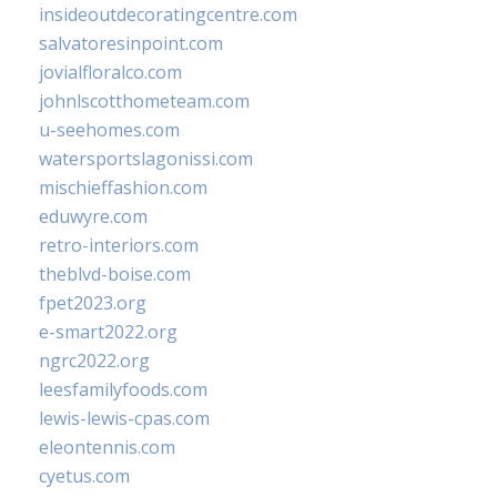
insideoutdecoratingcentre.com
salvatoresinpoint.com
jovialfloralco.com
johnlscotthometeam.com
u-seehomes.com
watersportslagonissi.com
mischieffashion.com
eduwyre.com
retro-interiors.com
theblvd-boise.com
fpet2023.org
e-smart2022.org
ngrc2022.org
leesfamilyfoods.com
lewis-lewis-cpas.com
eleontennis.com
cyetus.com