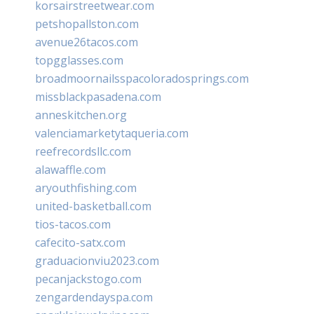
korsairstreetwear.com
petshopallston.com
avenue26tacos.com
topgglasses.com
broadmoornailsspacoloradosprings.com
missblackpasadena.com
anneskitchen.org
valenciamarketytaqueria.com
reefrecordsllc.com
alawaffle.com
aryouthfishing.com
united-basketball.com
tios-tacos.com
cafecito-satx.com
graduacionviu2023.com
pecanjackstogo.com
zengardendayspa.com