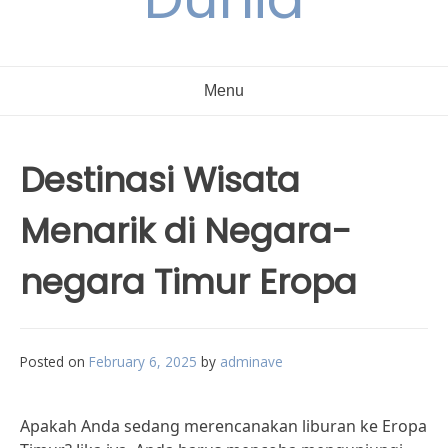
Menu
Destinasi Wisata
Menarik di Negara-
negara Timur Eropa
Posted on
February 6, 2025
by
adminave
Apakah Anda sedang merencanakan liburan ke Eropa