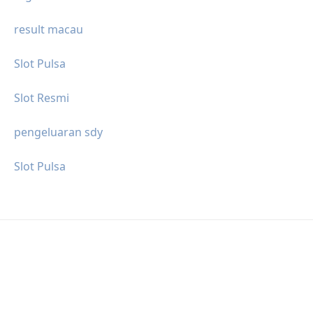
result macau
Slot Pulsa
Slot Resmi
pengeluaran sdy
Slot Pulsa