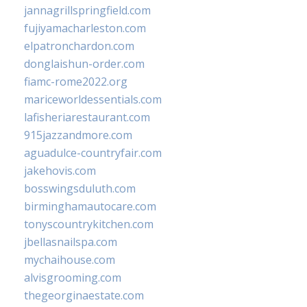
jannagrillspringfield.com
fujiyamacharleston.com
elpatronchardon.com
donglaishun-order.com
fiamc-rome2022.org
mariceworldessentials.com
lafisheriarestaurant.com
915jazzandmore.com
aguadulce-countryfair.com
jakehovis.com
bosswingsduluth.com
birminghamautocare.com
tonyscountrykitchen.com
jbellasnailspa.com
mychaihouse.com
alvisgrooming.com
thegeorginaestate.com