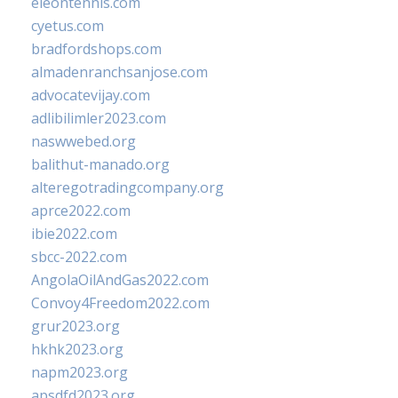
eleontennis.com
cyetus.com
bradfordshops.com
almadenranchsanjose.com
advocatevijay.com
adlibilimler2023.com
naswwebed.org
balithut-manado.org
alteregotradingcompany.org
aprce2022.com
ibie2022.com
sbcc-2022.com
AngolaOilAndGas2022.com
Convoy4Freedom2022.com
grur2023.org
hkhk2023.org
napm2023.org
apsdfd2023.org