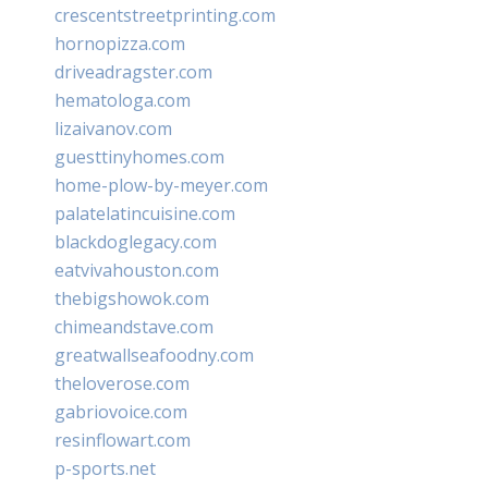
crescentstreetprinting.com
hornopizza.com
driveadragster.com
hematologa.com
lizaivanov.com
guesttinyhomes.com
home-plow-by-meyer.com
palatelatincuisine.com
blackdoglegacy.com
eatvivahouston.com
thebigshowok.com
chimeandstave.com
greatwallseafoodny.com
theloverose.com
gabriovoice.com
resinflowart.com
p-sports.net