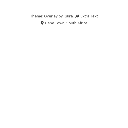
Theme: Overlay by
Kaira
.
Extra Text
Cape Town, South Africa