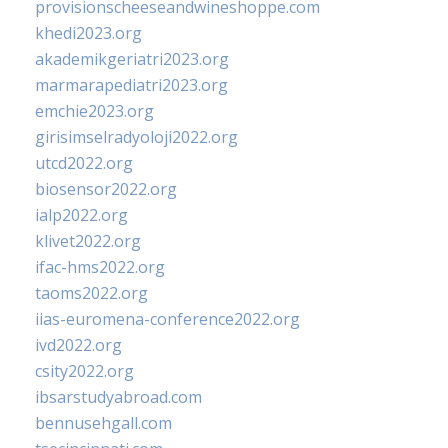
provisionscheeseandwineshoppe.com
khedi2023.org
akademikgeriatri2023.org
marmarapediatri2023.org
emchie2023.org
girisimselradyoloji2022.org
utcd2022.org
biosensor2022.org
ialp2022.org
klivet2022.org
ifac-hms2022.org
taoms2022.org
iias-euromena-conference2022.org
ivd2022.org
csity2022.org
ibsarstudyabroad.com
bennusehgall.com