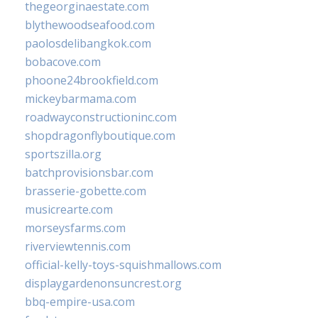
thegeorginaestate.com
blythewoodseafood.com
paolosdelibangkok.com
bobacove.com
phoone24brookfield.com
mickeybarmama.com
roadwayconstructioninc.com
shopdragonflyboutique.com
sportszilla.org
batchprovisionsbar.com
brasserie-gobette.com
musicrearte.com
morseysfarms.com
riverviewtennis.com
official-kelly-toys-squishmallows.com
displaygardenonsuncrest.org
bbq-empire-usa.com