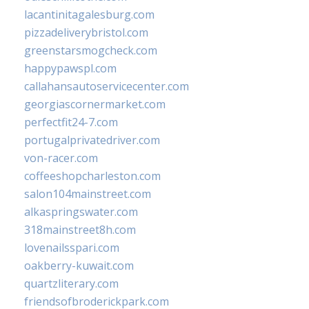
lacantinitagalesburg.com
pizzadeliverybristol.com
greenstarsmogcheck.com
happypawspl.com
callahansautoservicecenter.com
georgiascornermarket.com
perfectfit24-7.com
portugalprivatedriver.com
von-racer.com
coffeeshopcharleston.com
salon104mainstreet.com
alkaspringswater.com
318mainstreet8h.com
lovenailsspari.com
oakberry-kuwait.com
quartzliterary.com
friendsofbroderickpark.com