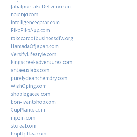
JabalpurCakeDelivery.com
halobjd.com
intelligenceqatar.com
PikaPikaApp.com
takecareofbusinessdfw.org
HamadaOfJapan.com
VersifyLifestyle.com
kingscreekadventures.com
antaeuslabs.com
purelycleanchemdry.com
WishOping.com
shoplegacee.com
bonvivantshop.com
CupPlante.com
mpzin.com
stcreal.com
PopUpFlea.com