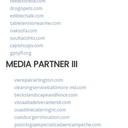
feedstoreva.com
drogopets.com
ediblechalk.com
tabletennisnearme.com
oaksofa.com
soultacohtx.com
capishcaps.com
gpsyfl.org
MEDIA PARTNER III
vwrepairarlington.com
cleaningservicebaltimore-md.com
beckslandscapeandfence.com
vistaaltadelveramendi.com
coastlinecateringnc.com
cuesburgershouston.com
psicologiaespecializadaencampeche.com