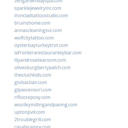
zengardendayspa.com
sparklejewelryinc.com
ironcladtattoostudio.com
bruinshome.com
annascleaningsvc.com
wolfcitytattoo.com
oysterbayturkeytrot.com
lafronterarestauranteybar.com
lilyandrosetearoom.com
olivesburgberrypatch.com
theslushkids.com
giobastian.com
glpascensori.com
rifloorepoxy.com
woolleymillingandpaving.com
uptonpvd.com
2troublegrill.com
casateranga.com