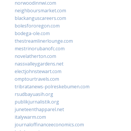
norwoodinnwi.com
neighboursmarket.com
blackanguscareers.com
bolesfororegon.com
bodega-ole.com
thestreamlinerlounge.com
mestrinorubanofc.com
novelatherton.com
nassvalleygardens.net
electjohnstewart.com
omptourtravels.com
tribratanews-polreskebumen.com
rsudbayuasih.org
publikjurnalistik.org
juneteenthapparel.net
italywarm.com
journaloffinanceeconomics.com