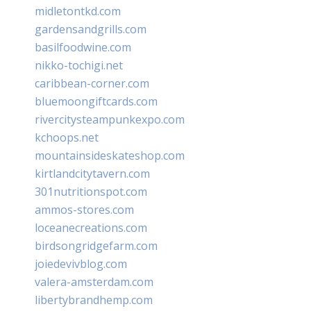
midletontkd.com
gardensandgrills.com
basilfoodwine.com
nikko-tochigi.net
caribbean-corner.com
bluemoongiftcards.com
rivercitysteampunkexpo.com
kchoops.net
mountainsideskateshop.com
kirtlandcitytavern.com
301nutritionspot.com
ammos-stores.com
loceanecreations.com
birdsongridgefarm.com
joiedevivblog.com
valera-amsterdam.com
libertybrandhemp.com