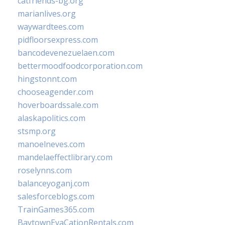
catfriends-bg.org
marianlives.org
waywardtees.com
pidfloorsexpress.com
bancodevenezuelaen.com
bettermoodfoodcorporation.com
hingstonnt.com
chooseagender.com
hoverboardssale.com
alaskapolitics.com
stsmp.org
manoelneves.com
mandelaeffectlibrary.com
roselynns.com
balanceyoganj.com
salesforceblogs.com
TrainGames365.com
BaytownEvaCationRentals.com