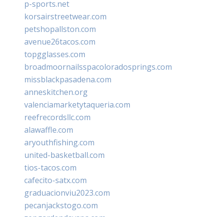
p-sports.net
korsairstreetwear.com
petshopallston.com
avenue26tacos.com
topgglasses.com
broadmoornailsspacoloradosprings.com
missblackpasadena.com
anneskitchen.org
valenciamarketytaqueria.com
reefrecordsllc.com
alawaffle.com
aryouthfishing.com
united-basketball.com
tios-tacos.com
cafecito-satx.com
graduacionviu2023.com
pecanjackstogo.com