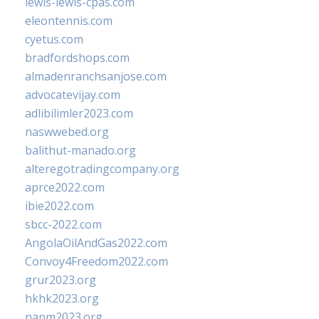
lewis-lewis-cpas.com
eleontennis.com
cyetus.com
bradfordshops.com
almadenranchsanjose.com
advocatevijay.com
adlibilimler2023.com
naswwebed.org
balithut-manado.org
alteregotradingcompany.org
aprce2022.com
ibie2022.com
sbcc-2022.com
AngolaOilAndGas2022.com
Convoy4Freedom2022.com
grur2023.org
hkhk2023.org
napm2023.org