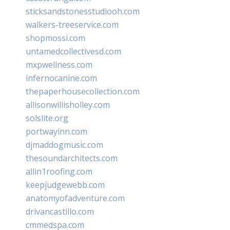
sticksandstonesstudiooh.com
walkers-treeservice.com
shopmossi.com
untamedcollectivesd.com
mxpwellness.com
infernocanine.com
thepaperhousecollection.com
allisonwillisholley.com
solslite.org
portwayinn.com
djmaddogmusic.com
thesoundarchitects.com
allin1roofing.com
keepjudgewebb.com
anatomyofadventure.com
drivancastillo.com
cmmedspa.com