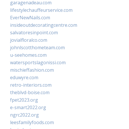
garagenadeau.com
lifestylechauffeurservice.com
EverNewNails.com
insideoutdecoratingcentre.com
salvatoresinpoint.com
jovialfloralco.com
johnlscotthometeam.com
u-seehomes.com
watersportslagonissi.com
mischieffashion.com
eduwyre.com
retro-interiors.com
theblvd-boise.com
fpet2023.org
e-smart2022.org
ngrc2022.org
leesfamilyfoods.com