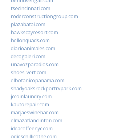
bennusehgall.com
tsecincinnati.com
roderconstructiongroup.com
plazabatai.com
hawkscayresort.com
hellonquads.com
diarioanimales.com
decogaleri.com
unavozparadios.com
shoes-vert.com
elbotanicopanama.com
shadyoaksrockportrvpark.com
jccoinlaundry.com
kautorepair.com
marjaeswinebar.com
elmazatlanclinton.com
ideacoffeenyc.com
odieschillicothe.com