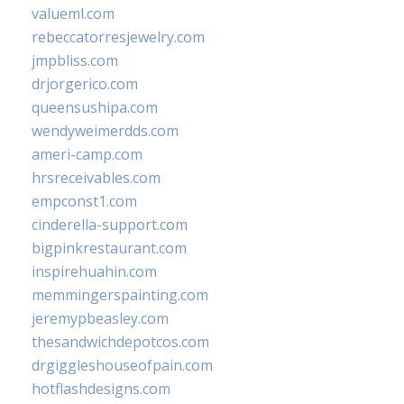
valueml.com
rebeccatorresjewelry.com
jmpbliss.com
drjorgerico.com
queensushipa.com
wendyweimerdds.com
ameri-camp.com
hrsreceivables.com
empconst1.com
cinderella-support.com
bigpinkrestaurant.com
inspirehuahin.com
memmingerspainting.com
jeremypbeasley.com
thesandwichdepotcos.com
drgiggleshouseofpain.com
hotflashdesigns.com