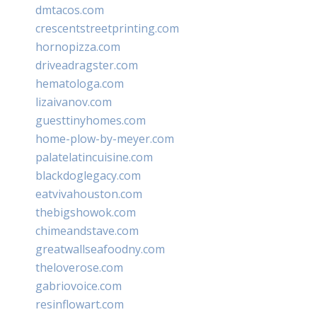
dmtacos.com
crescentstreetprinting.com
hornopizza.com
driveadragster.com
hematologa.com
lizaivanov.com
guesttinyhomes.com
home-plow-by-meyer.com
palatelatincuisine.com
blackdoglegacy.com
eatvivahouston.com
thebigshowok.com
chimeandstave.com
greatwallseafoodny.com
theloverose.com
gabriovoice.com
resinflowart.com