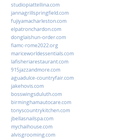
studiopiattellina.com
jannagrillspringfield.com
fujiyamacharleston.com
elpatronchardon.com
donglaishun-order.com
fiamc-rome2022.org
mariceworldessentials.com
lafisheriarestaurant.com
915jazzandmore.com
aguadulce-countryfair.com
jakehovis.com
bosswingsduluth.com
birminghamautocare.com
tonyscountrykitchen.com
jbellasnailspa.com
mychaihouse.com
alvisgrooming.com