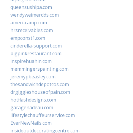
queensushipa.com
wendyweimerdds.com
ameri-camp.com
hrsreceivables.com
empconst1.com
cinderella-support.com
bigpinkrestaurant.com
inspirehuahin.com
memmingerspainting.com
jeremypbeasley.com
thesandwichdepotcos.com
drgiggleshouseofpain.com
hotflashdesigns.com
garagenadeau.com
lifestylechauffeurservice.com
EverNewNails.com
insideoutdecoratingcentre.com