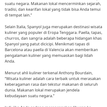
suatu negara. Makanan lokal mencerminkan sejarah,
tradisi, dan kearifan lokal yang tidak bisa Anda temui
di tempat lain.”
Selain Italia, Spanyol juga merupakan destinasi wisata
kuliner yang populer di Eropa Tenggara. Paella, tapas,
churros, dan sangria adalah beberapa hidangan khas
Spanyol yang patut dicicipi. Menikmati tapas di
Barcelona atau paella di Valencia akan memberikan
pengalaman kuliner yang memuaskan bagi lidah
Anda.
Menurut ahli kuliner terkenal Anthony Bourdain,
“Wisata kuliner adalah cara terbaik untuk merasakan
keberagaman rasa dan tekstur makanan di seluruh
dunia. Makanan lokal merupakan jendela
kebudayaan suatu negara.”