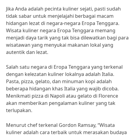
Jika Anda adalah pecinta kuliner sejati, pasti sudah
tidak sabar untuk menjelajahi berbagai macam
hidangan lezat di negara-negara Eropa Tenggara.
Wisata kuliner negara Eropa Tenggara memang
menjadi daya tarik yang tak bisa dilewatkan bagi para
wisatawan yang menyukai makanan lokal yang
autentik dan lezat.
Salah satu negara di Eropa Tenggara yang terkenal
dengan kelezatan kuliner lokalnya adalah Italia.
Pasta, pizza, gelato, dan minuman kopi adalah
beberapa hidangan khas Italia yang wajib dicoba.
Menikmati pizza di Napoli atau gelato di Florence
akan memberikan pengalaman kuliner yang tak
terlupakan.
Menurut chef terkenal Gordon Ramsay, “Wisata
kuliner adalah cara terbaik untuk merasakan budaya