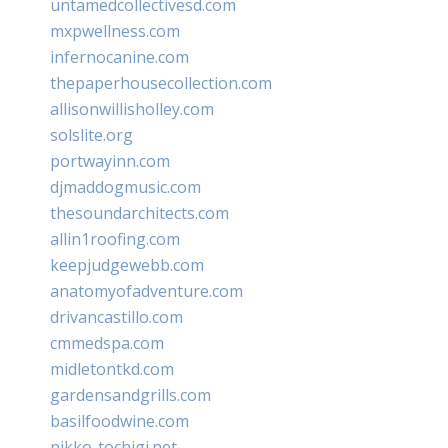
untamedcollectivesd.com
mxpwellness.com
infernocanine.com
thepaperhousecollection.com
allisonwillisholley.com
solslite.org
portwayinn.com
djmaddogmusic.com
thesoundarchitects.com
allin1roofing.com
keepjudgewebb.com
anatomyofadventure.com
drivancastillo.com
cmmedspa.com
midletontkd.com
gardensandgrills.com
basilfoodwine.com
nikko-tochigi.net