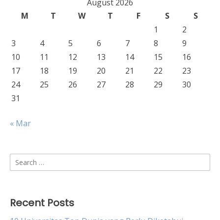
August 2026
M
T
W
T
F
S
S
1
2
3
4
5
6
7
8
9
10
11
12
13
14
15
16
17
18
19
20
21
22
23
24
25
26
27
28
29
30
31
« Mar
Search
for:
Recent Posts