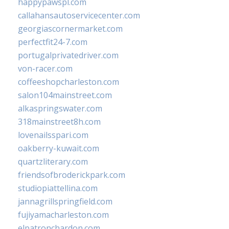
happypawspl.com
callahansautoservicecenter.com
georgiascornermarket.com
perfectfit24-7.com
portugalprivatedriver.com
von-racer.com
coffeeshopcharleston.com
salon104mainstreet.com
alkaspringswater.com
318mainstreet8h.com
lovenailsspari.com
oakberry-kuwait.com
quartzliterary.com
friendsofbroderickpark.com
studiopiattellina.com
jannagrillspringfield.com
fujiyamacharleston.com
elpatronchardon.com