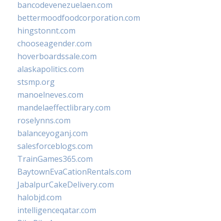
bancodevenezuelaen.com
bettermoodfoodcorporation.com
hingstonnt.com
chooseagender.com
hoverboardssale.com
alaskapolitics.com
stsmp.org
manoelneves.com
mandelaeffectlibrary.com
roselynns.com
balanceyoganj.com
salesforceblogs.com
TrainGames365.com
BaytownEvaCationRentals.com
JabalpurCakeDelivery.com
halobjd.com
intelligenceqatar.com