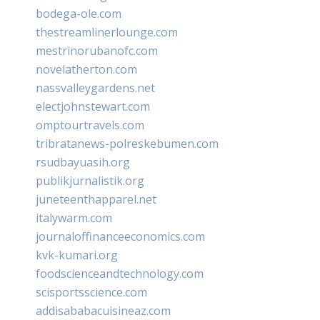
bodega-ole.com
thestreamlinerlounge.com
mestrinorubanofc.com
novelatherton.com
nassvalleygardens.net
electjohnstewart.com
omptourtravels.com
tribratanews-polreskebumen.com
rsudbayuasih.org
publikjurnalistik.org
juneteenthapparel.net
italywarm.com
journaloffinanceeconomics.com
kvk-kumari.org
foodscienceandtechnology.com
scisportsscience.com
addisababacuisineaz.com