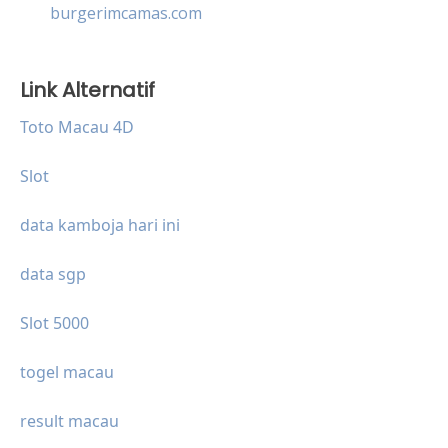
burgerimcamas.com
Link Alternatif
Toto Macau 4D
Slot
data kamboja hari ini
data sgp
Slot 5000
togel macau
result macau