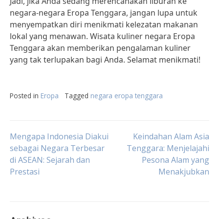
Jadi, jika Anda sedang merencanakan liburan ke
negara-negara Eropa Tenggara, jangan lupa untuk
menyempatkan diri menikmati kelezatan makanan
lokal yang menawan. Wisata kuliner negara Eropa
Tenggara akan memberikan pengalaman kuliner
yang tak terlupakan bagi Anda. Selamat menikmati!
Posted in
Eropa
Tagged
negara eropa tenggara
Post
Mengapa Indonesia Diakui
Keindahan Alam Asia
sebagai Negara Terbesar
Tenggara: Menjelajahi
di ASEAN: Sejarah dan
Pesona Alam yang
navigation
Prestasi
Menakjubkan