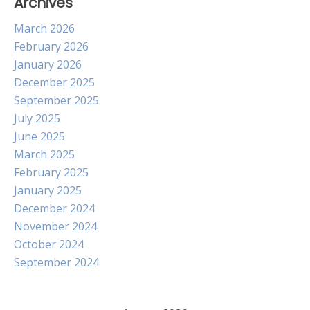
Archives
March 2026
February 2026
January 2026
December 2025
September 2025
July 2025
June 2025
March 2025
February 2025
January 2025
December 2024
November 2024
October 2024
September 2024