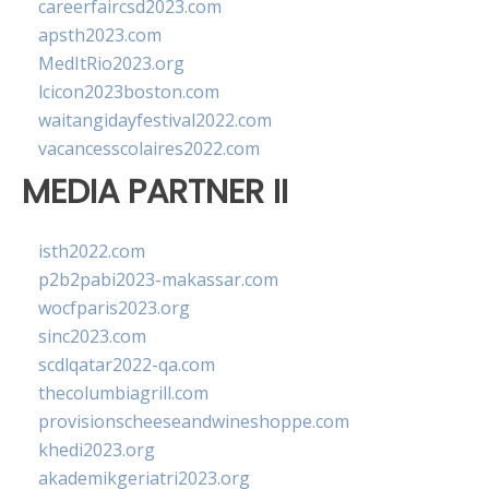
careerfaircsd2023.com
apsth2023.com
MedItRio2023.org
lcicon2023boston.com
waitangidayfestival2022.com
vacancesscolaires2022.com
MEDIA PARTNER II
isth2022.com
p2b2pabi2023-makassar.com
wocfparis2023.org
sinc2023.com
scdlqatar2022-qa.com
thecolumbiagrill.com
provisionscheeseandwineshoppe.com
khedi2023.org
akademikgeriatri2023.org