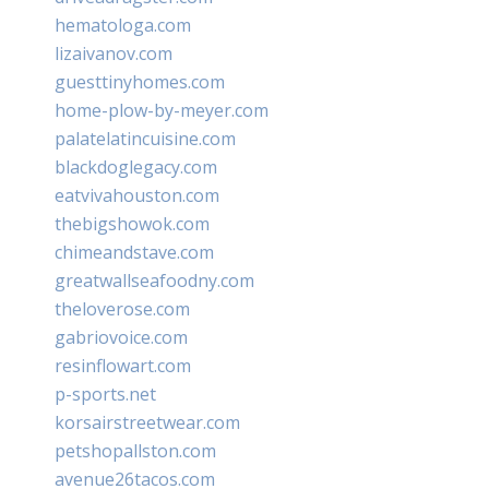
hematologa.com
lizaivanov.com
guesttinyhomes.com
home-plow-by-meyer.com
palatelatincuisine.com
blackdoglegacy.com
eatvivahouston.com
thebigshowok.com
chimeandstave.com
greatwallseafoodny.com
theloverose.com
gabriovoice.com
resinflowart.com
p-sports.net
korsairstreetwear.com
petshopallston.com
avenue26tacos.com