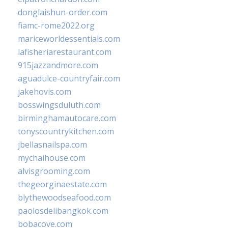
donglaishun-order.com
fiamc-rome2022.org
mariceworldessentials.com
lafisheriarestaurant.com
915jazzandmore.com
aguadulce-countryfair.com
jakehovis.com
bosswingsduluth.com
birminghamautocare.com
tonyscountrykitchen.com
jbellasnailspa.com
mychaihouse.com
alvisgrooming.com
thegeorginaestate.com
blythewoodseafood.com
paolosdelibangkok.com
bobacove.com