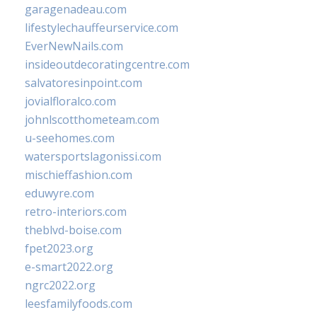
garagenadeau.com
lifestylechauffeurservice.com
EverNewNails.com
insideoutdecoratingcentre.com
salvatoresinpoint.com
jovialfloralco.com
johnlscotthometeam.com
u-seehomes.com
watersportslagonissi.com
mischieffashion.com
eduwyre.com
retro-interiors.com
theblvd-boise.com
fpet2023.org
e-smart2022.org
ngrc2022.org
leesfamilyfoods.com