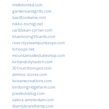
midletontkd.com
gardensandgrills.com
basilfoodwine.com
nikko-tochigi.net
caribbean-corner.com
bluemoongiftcards.com
rivercitysteampunkexpo.com
kchoops.net
mountainsideskateshop.com
kirtlandcitytavern.com
301nutritionspot.com
ammos-stores.com
loceanecreations.com
birdsongridgefarm.com
joiedevivblog.com
valera-amsterdam.com
libertybrandhemp.com