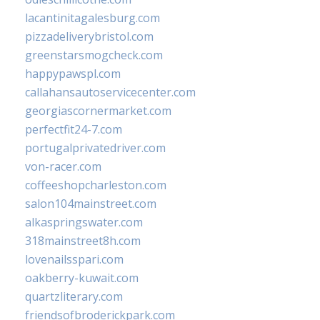
lacantinitagalesburg.com
pizzadeliverybristol.com
greenstarsmogcheck.com
happypawspl.com
callahansautoservicecenter.com
georgiascornermarket.com
perfectfit24-7.com
portugalprivatedriver.com
von-racer.com
coffeeshopcharleston.com
salon104mainstreet.com
alkaspringswater.com
318mainstreet8h.com
lovenailsspari.com
oakberry-kuwait.com
quartzliterary.com
friendsofbroderickpark.com