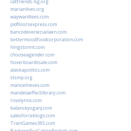
catfriends-bg.org
marianlives.org
waywardtees.com
pidfloorsexpress.com
bancodevenezuelaen.com
bettermoodfoodcorporation.com
hingstonnt.com
chooseagender.com
hoverboardssale.com
alaskapolitics.com
stsmp.org
manoelneves.com
mandelaeffectlibrary.com
roselynns.com
balanceyoganj.com
salesforceblogs.com
TrainGames365.com
BaytownEvaCationRentals.com