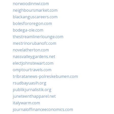
norwoodinnwi.com
neighboursmarket.com
blackanguscareers.com
bolesfororegon.com
bodega-ole.com
thestreamlinerlounge.com
mestrinorubanofc.com
novelatherton.com
nassvalleygardens.net
electjohnstewart.com
omptourtravels.com
tribratanews-polreskebumen.com
rsudbayuasih.org
publikjurnalistik.org
juneteenthapparel.net
italywarm.com
journaloffinanceeconomics.com