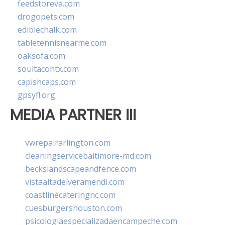
feedstoreva.com
drogopets.com
ediblechalk.com
tabletennisnearme.com
oaksofa.com
soultacohtx.com
capishcaps.com
gpsyfl.org
MEDIA PARTNER III
vwrepairarlington.com
cleaningservicebaltimore-md.com
beckslandscapeandfence.com
vistaaltadelveramendi.com
coastlinecateringnc.com
cuesburgershouston.com
psicologiaespecializadaencampeche.com