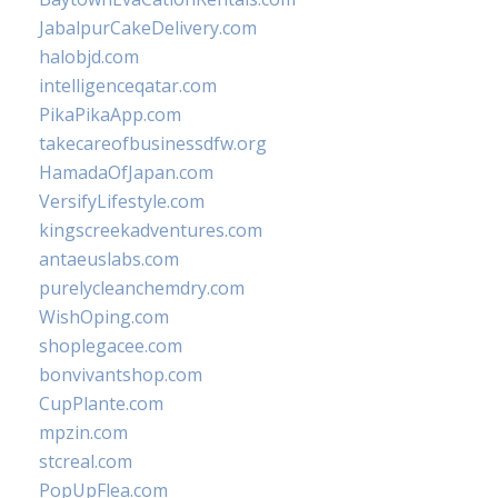
JabalpurCakeDelivery.com
halobjd.com
intelligenceqatar.com
PikaPikaApp.com
takecareofbusinessdfw.org
HamadaOfJapan.com
VersifyLifestyle.com
kingscreekadventures.com
antaeuslabs.com
purelycleanchemdry.com
WishOping.com
shoplegacee.com
bonvivantshop.com
CupPlante.com
mpzin.com
stcreal.com
PopUpFlea.com