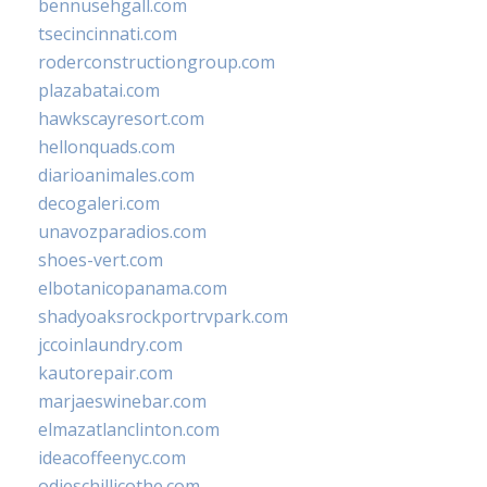
bennusehgall.com
tsecincinnati.com
roderconstructiongroup.com
plazabatai.com
hawkscayresort.com
hellonquads.com
diarioanimales.com
decogaleri.com
unavozparadios.com
shoes-vert.com
elbotanicopanama.com
shadyoaksrockportrvpark.com
jccoinlaundry.com
kautorepair.com
marjaeswinebar.com
elmazatlanclinton.com
ideacoffeenyc.com
odieschillicothe.com