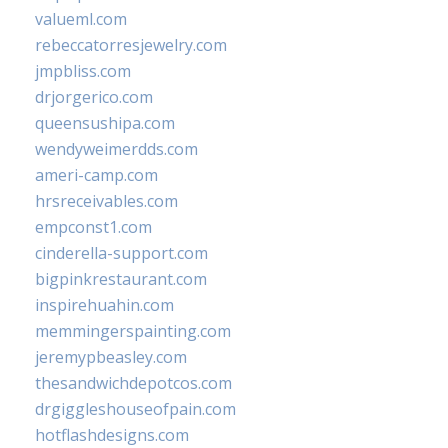
valueml.com
rebeccatorresjewelry.com
jmpbliss.com
drjorgerico.com
queensushipa.com
wendyweimerdds.com
ameri-camp.com
hrsreceivables.com
empconst1.com
cinderella-support.com
bigpinkrestaurant.com
inspirehuahin.com
memmingerspainting.com
jeremypbeasley.com
thesandwichdepotcos.com
drgiggleshouseofpain.com
hotflashdesigns.com