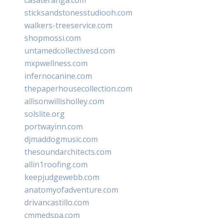
sticksandstonesstudiooh.com
walkers-treeservice.com
shopmossi.com
untamedcollectivesd.com
mxpwellness.com
infernocanine.com
thepaperhousecollection.com
allisonwillisholley.com
solslite.org
portwayinn.com
djmaddogmusic.com
thesoundarchitects.com
allin1roofing.com
keepjudgewebb.com
anatomyofadventure.com
drivancastillo.com
cmmedspa.com