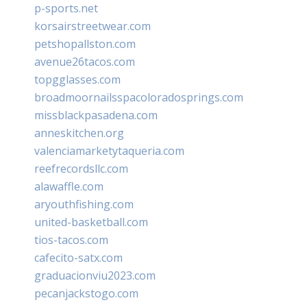
p-sports.net
korsairstreetwear.com
petshopallston.com
avenue26tacos.com
topgglasses.com
broadmoornailsspacoloradosprings.com
missblackpasadena.com
anneskitchen.org
valenciamarketytaqueria.com
reefrecordsllc.com
alawaffle.com
aryouthfishing.com
united-basketball.com
tios-tacos.com
cafecito-satx.com
graduacionviu2023.com
pecanjackstogo.com