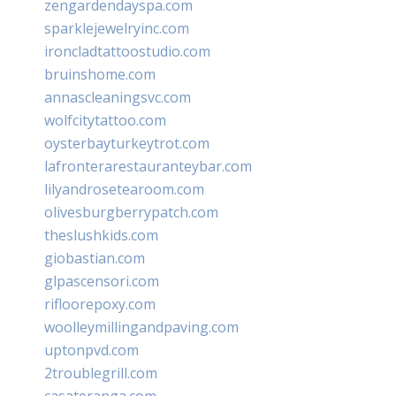
zengardendayspa.com
sparklejewelryinc.com
ironcladtattoostudio.com
bruinshome.com
annascleaningsvc.com
wolfcitytattoo.com
oysterbayturkeytrot.com
lafronterarestauranteybar.com
lilyandrosetearoom.com
olivesburgberrypatch.com
theslushkids.com
giobastian.com
glpascensori.com
rifloorepoxy.com
woolleymillingandpaving.com
uptonpvd.com
2troublegrill.com
casateranga.com