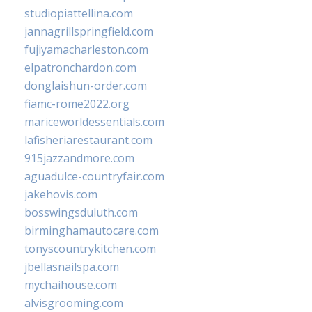
studiopiattellina.com
jannagrillspringfield.com
fujiyamacharleston.com
elpatronchardon.com
donglaishun-order.com
fiamc-rome2022.org
mariceworldessentials.com
lafisheriarestaurant.com
915jazzandmore.com
aguadulce-countryfair.com
jakehovis.com
bosswingsduluth.com
birminghamautocare.com
tonyscountrykitchen.com
jbellasnailspa.com
mychaihouse.com
alvisgrooming.com