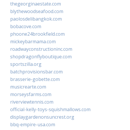
thegeorginaestate.com
blythewoodseafood.com
paolosdelibangkok.com
bobacove.com
phoone24brookfield.com
mickeybarmama.com
roadwayconstructioninc.com
shopdragonflyboutique.com
sportszilla.org
batchprovisionsbar.com
brasserie-gobette.com
musicrearte.com
morseysfarms.com
riverviewtennis.com
official-kelly-toys-squishmallows.com
displaygardenonsuncrest.org
bbq-empire-usa.com