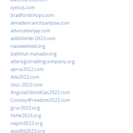
cyetus.com
bradfordshops.com
almadenranchsanjose.com
advocatevijay.com
adlibilimler2023.com
naswwebed.org
balithut-manado.org
alteregotradingcompany.org
aprce2022.com
ibie2022.com
sbcc-2022.com
AngolaOilAndGas2022.com
Convoy4Freedom2022.com
grur2023.org
hkhk2023.org
napm2023.org
apsdfd2023.org