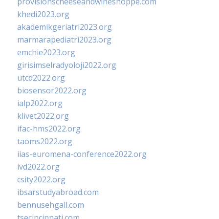
provisionscheeseandwineshoppe.com
khedi2023.org
akademikgeriatri2023.org
marmarapediatri2023.org
emchie2023.org
girisimselradyoloji2022.org
utcd2022.org
biosensor2022.org
ialp2022.org
klivet2022.org
ifac-hms2022.org
taoms2022.org
iias-euromena-conference2022.org
ivd2022.org
csity2022.org
ibsarstudyabroad.com
bennusehgall.com
tsecincinnati.com