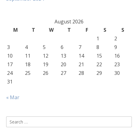
August 2026
M
T
W
T
F
S
S
1
2
3
4
5
6
7
8
9
10
11
12
13
14
15
16
17
18
19
20
21
22
23
24
25
26
27
28
29
30
31
« Mar
Search
for: