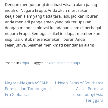
Dengan mengunjungi destinasi wisata alam paling
indah di Negara Eropa, Anda akan merasakan
keajaiban alam yang tiada tara. Jadi, jadikan liburan
Anda menjadi pengalaman yang tak terlupakan
dengan mengeksplorasi keindahan alam di berbagai
negara Eropa. Semoga artikel ini dapat memberikan
inspirasi untuk merencanakan liburan Anda
selanjutnya. Selamat menikmati keindahan alam!
Posted in
Eropa
Tagged
negara eropa apa saja
Post
Negara-Negara ASEAN:
Hidden Gems of Southeast
Potensi dan Tantangan di
Asia – Permata
Era Globalisasi
Tersembunyi Asia
navigation
Tenggara