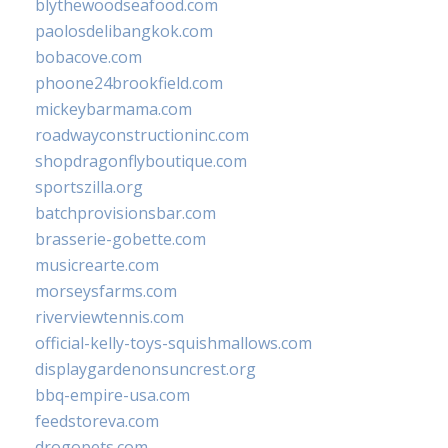
blythewoodseafood.com
paolosdelibangkok.com
bobacove.com
phoone24brookfield.com
mickeybarmama.com
roadwayconstructioninc.com
shopdragonflyboutique.com
sportszilla.org
batchprovisionsbar.com
brasserie-gobette.com
musicrearte.com
morseysfarms.com
riverviewtennis.com
official-kelly-toys-squishmallows.com
displaygardenonsuncrest.org
bbq-empire-usa.com
feedstoreva.com
drogopets.com