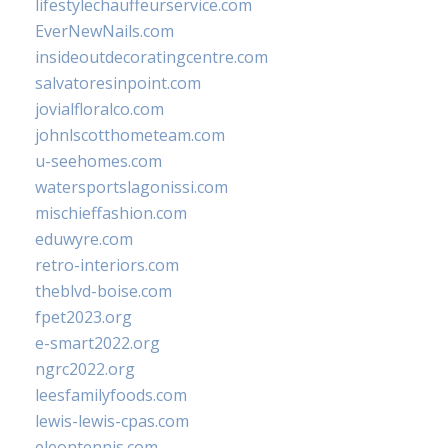
lifestylechauffeurservice.com
EverNewNails.com
insideoutdecoratingcentre.com
salvatoresinpoint.com
jovialfloralco.com
johnlscotthometeam.com
u-seehomes.com
watersportslagonissi.com
mischieffashion.com
eduwyre.com
retro-interiors.com
theblvd-boise.com
fpet2023.org
e-smart2022.org
ngrc2022.org
leesfamilyfoods.com
lewis-lewis-cpas.com
eleontennis.com