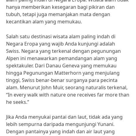
hanya memberikan kesegaran bagi pikiran dan
tubuh, tetapi juga memanjakan mata dengan
kecantikan alam yang memukau.
Salah satu destinasi wisata alam paling indah di
Negara Eropa yang wajib Anda kunjungi adalah
Swiss. Negara yang terkenal dengan pegunungan
Alpen ini menawarkan pemandangan alam yang
spektakuler. Dari Danau Geneva yang memukau
hingga Pegunungan Matterhorn yang menjulang
tinggi, Swiss benar-benar surganya para pecinta
alam. Menurut John Muir, seorang naturalis terkenal,
“In every walk with nature one receives far more than
he seeks.”
Jika Anda menyukai pantai dan laut, tidak ada yang
lebih sempurna daripada mengunjungi Yunani.
Dengan pantainya yang indah dan air laut yang