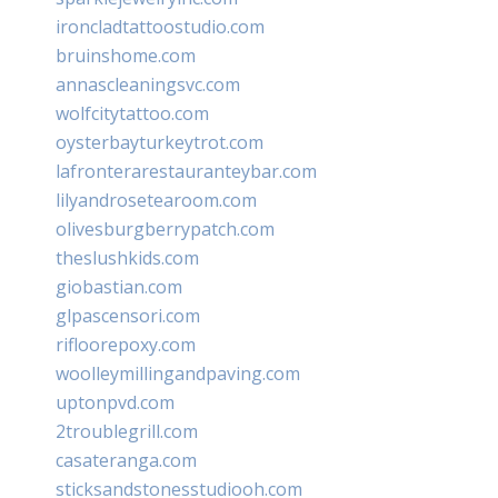
ironcladtattoostudio.com
bruinshome.com
annascleaningsvc.com
wolfcitytattoo.com
oysterbayturkeytrot.com
lafronterarestauranteybar.com
lilyandrosetearoom.com
olivesburgberrypatch.com
theslushkids.com
giobastian.com
glpascensori.com
rifloorepoxy.com
woolleymillingandpaving.com
uptonpvd.com
2troublegrill.com
casateranga.com
sticksandstonesstudiooh.com