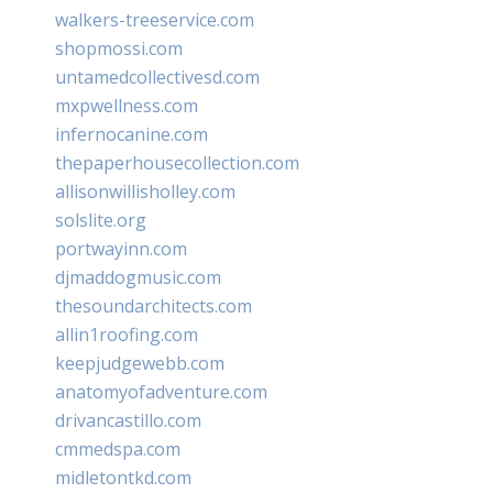
walkers-treeservice.com
shopmossi.com
untamedcollectivesd.com
mxpwellness.com
infernocanine.com
thepaperhousecollection.com
allisonwillisholley.com
solslite.org
portwayinn.com
djmaddogmusic.com
thesoundarchitects.com
allin1roofing.com
keepjudgewebb.com
anatomyofadventure.com
drivancastillo.com
cmmedspa.com
midletontkd.com