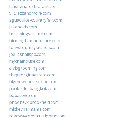
lafisheriarestaurant.com
915jazzandmore.com
aguadulce-countryfair.com
jakehovis.com
bosswingsduluth.com
birminghamautocare.com
tonyscountrykitchen.com
jbellasnailspa.com
mychaihouse.com
alvisgrooming.com
thegeorginaestate.com
blythewoodseafood.com
paolosdelibangkok.com
bobacove.com
phoone24brookfield.com
mickeybarmama.com
roadwayconstructioninc.com