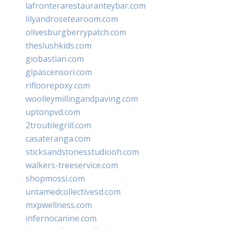
lafronterarestauranteybar.com
lilyandrosetearoom.com
olivesburgberrypatch.com
theslushkids.com
giobastian.com
glpascensori.com
rifloorepoxy.com
woolleymillingandpaving.com
uptonpvd.com
2troublegrill.com
casateranga.com
sticksandstonesstudiooh.com
walkers-treeservice.com
shopmossi.com
untamedcollectivesd.com
mxpwellness.com
infernocanine.com