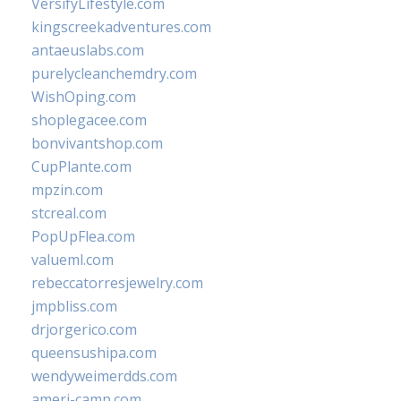
VersifyLifestyle.com
kingscreekadventures.com
antaeuslabs.com
purelycleanchemdry.com
WishOping.com
shoplegacee.com
bonvivantshop.com
CupPlante.com
mpzin.com
stcreal.com
PopUpFlea.com
valueml.com
rebeccatorresjewelry.com
jmpbliss.com
drjorgerico.com
queensushipa.com
wendyweimerdds.com
ameri-camp.com