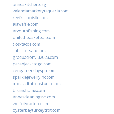
anneskitchen.org
valenciamarketytaqueria.com
reefrecordsllc.com
alawaffle.com
aryouthfishing.com
united-basketball.com
tios-tacos.com
cafecito-satx.com
graduacionviu2023.com
pecanjackstogo.com
zengardendayspa.com
sparklejewelryinc.com
ironcladtattoostudio.com
bruinshome.com
annascleaningsvc.com
wolfcitytattoo.com
oysterbayturkeytrot.com