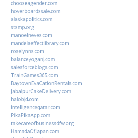
chooseagender.com
hoverboardssale.com
alaskapolitics.com
stsmp.org
manoelneves.com
mandelaeffectlibrary.com
roselynns.com
balanceyoganj.com
salesforceblogs.com
TrainGames365.com
BaytownEvaCationRentals.com
JabalpurCakeDelivery.com
halobjd.com
intelligenceqatar.com
PikaPikaApp.com
takecareofbusinessdfw.org
HamadaOfJapan.com