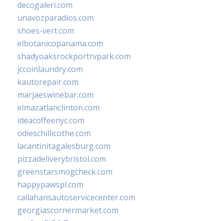
decogaleri.com
unavozparadios.com
shoes-vert.com
elbotanicopanama.com
shadyoaksrockportrvpark.com
jccoinlaundry.com
kautorepair.com
marjaeswinebar.com
elmazatlanclinton.com
ideacoffeenyc.com
odieschillicothe.com
lacantinitagalesburg.com
pizzadeliverybristol.com
greenstarsmogcheck.com
happypawspl.com
callahansautoservicecenter.com
georgiascornermarket.com