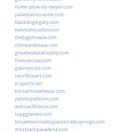
home-plow-by-meyer.com
palatelatincuisine.com
blackdoglegacy.com
eatvivahouston.com
thebigshowok.com
chimeandstave.com
greatwallseafoodny.com
theloverose.com
gabriovoice.com
resinflowart.com
p-sports.net
korsairstreetwear.com
petshopallston.com
avenue26tacos.com
topgglasses.com
broadmoornailsspacoloradosprings.com
missblackpasadena.com