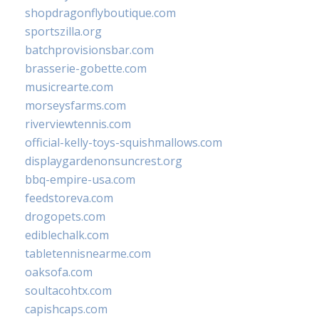
shopdragonflyboutique.com
sportszilla.org
batchprovisionsbar.com
brasserie-gobette.com
musicrearte.com
morseysfarms.com
riverviewtennis.com
official-kelly-toys-squishmallows.com
displaygardenonsuncrest.org
bbq-empire-usa.com
feedstoreva.com
drogopets.com
ediblechalk.com
tabletennisnearme.com
oaksofa.com
soultacohtx.com
capishcaps.com