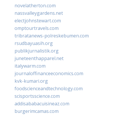
novelatherton.com
nassvalleygardens.net
electjohnstewart.com
omptourtravels.com
tribratanews-polreskebumen.com
rsudbayuasih.org
publikjurnalistik.org
juneteenthapparel.net
italywarm.com
journaloffinanceeconomics.com
kvk-kumari.org
foodscienceandtechnology.com
scisportsscience.com
addisababacuisineaz.com
burgerimcamas.com