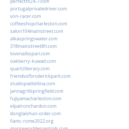
perfectfit24-7.com
portugalprivatedriver.com
von-racer.com
coffeeshopcharleston.com
salon104mainstreet.com
alkaspringswater.com
318mainstreet8h.com
lovenailsspari.com
oakberry-kuwait.com
quartzliterary.com
friendsofbroderickpark.com
studiopiattellina.com
jannagrillspringfield.com
fujiyamacharleston.com
elpatronchardon.com
donglaishun-order.com
fiamc-rome2022.org
mariceworldessentials.com