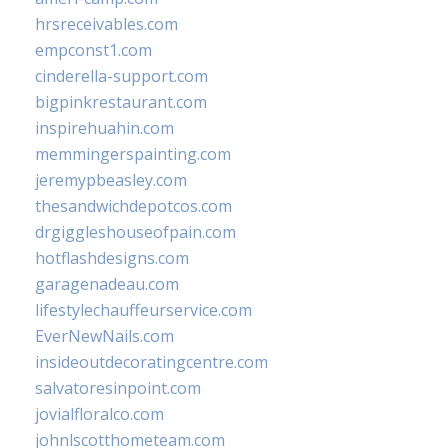
hrsreceivables.com
empconst1.com
cinderella-support.com
bigpinkrestaurant.com
inspirehuahin.com
memmingerspainting.com
jeremypbeasley.com
thesandwichdepotcos.com
drgiggleshouseofpain.com
hotflashdesigns.com
garagenadeau.com
lifestylechauffeurservice.com
EverNewNails.com
insideoutdecoratingcentre.com
salvatoresinpoint.com
jovialfloralco.com
johnlscotthometeam.com