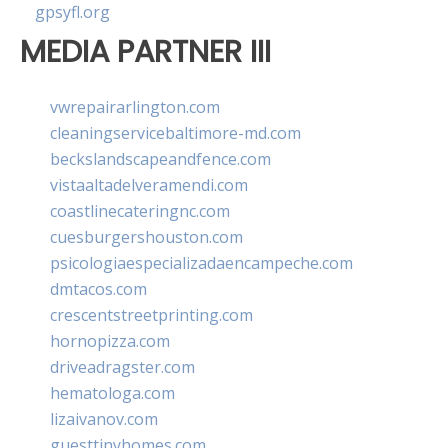
gpsyfl.org
MEDIA PARTNER III
vwrepairarlington.com
cleaningservicebaltimore-md.com
beckslandscapeandfence.com
vistaaltadelveramendi.com
coastlinecateringnc.com
cuesburgershouston.com
psicologiaespecializadaencampeche.com
dmtacos.com
crescentstreetprinting.com
hornopizza.com
driveadragster.com
hematologa.com
lizaivanov.com
guesttinyhomes.com