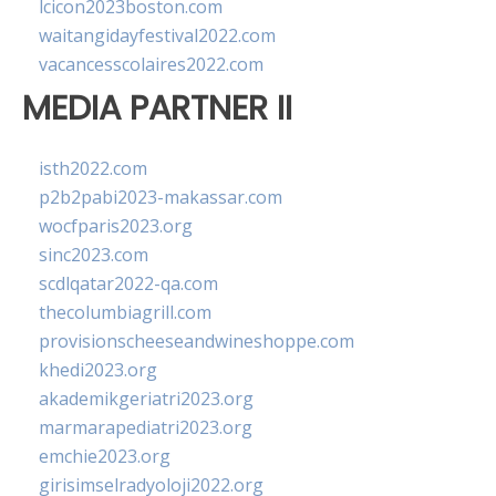
lcicon2023boston.com
waitangidayfestival2022.com
vacancesscolaires2022.com
MEDIA PARTNER II
isth2022.com
p2b2pabi2023-makassar.com
wocfparis2023.org
sinc2023.com
scdlqatar2022-qa.com
thecolumbiagrill.com
provisionscheeseandwineshoppe.com
khedi2023.org
akademikgeriatri2023.org
marmarapediatri2023.org
emchie2023.org
girisimselradyoloji2022.org