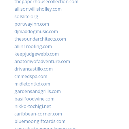
thepaperhousecollection.com
allisonwillisholley.com
solslite.org
portwayinn.com
djmaddogmusic.com
thesoundarchitects.com
allin1roofing.com
keepjudgewebb.com
anatomyofadventure.com
drivancastillo.com
cmmedspa.com
midletontkd.com
gardensandgrills.com
basilfoodwine.com
nikko-tochigi.net
caribbean-corner.com
bluemoongiftcards.com
rivercitysteampunkexpo.com