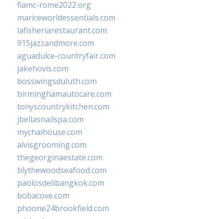
fiamc-rome2022.org
mariceworldessentials.com
lafisheriarestaurant.com
915jazzandmore.com
aguadulce-countryfair.com
jakehovis.com
bosswingsduluth.com
birminghamautocare.com
tonyscountrykitchen.com
jbellasnailspa.com
mychaihouse.com
alvisgrooming.com
thegeorginaestate.com
blythewoodseafood.com
paolosdelibangkok.com
bobacove.com
phoone24brookfield.com