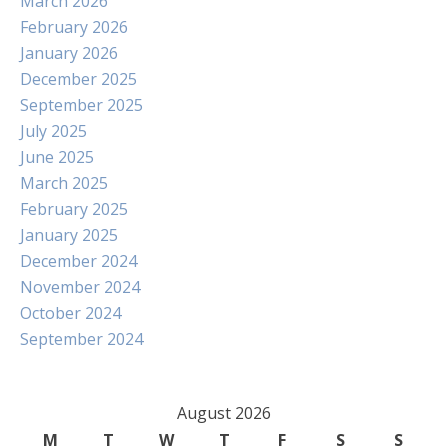
March 2026
February 2026
January 2026
December 2025
September 2025
July 2025
June 2025
March 2025
February 2025
January 2025
December 2024
November 2024
October 2024
September 2024
August 2026
M
T
W
T
F
S
S