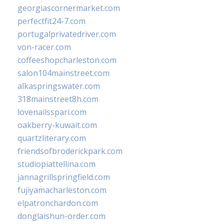
georgiascornermarket.com
perfectfit24-7.com
portugalprivatedriver.com
von-racer.com
coffeeshopcharleston.com
salon104mainstreet.com
alkaspringswater.com
318mainstreet8h.com
lovenailsspari.com
oakberry-kuwait.com
quartzliterary.com
friendsofbroderickpark.com
studiopiattellina.com
jannagrillspringfield.com
fujiyamacharleston.com
elpatronchardon.com
donglaishun-order.com