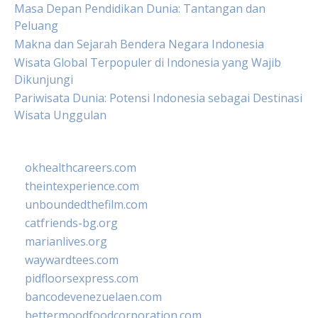
Masa Depan Pendidikan Dunia: Tantangan dan
Peluang
Makna dan Sejarah Bendera Negara Indonesia
Wisata Global Terpopuler di Indonesia yang Wajib
Dikunjungi
Pariwisata Dunia: Potensi Indonesia sebagai Destinasi
Wisata Unggulan
okhealthcareers.com
theintexperience.com
unboundedthefilm.com
catfriends-bg.org
marianlives.org
waywardtees.com
pidfloorsexpress.com
bancodevenezuelaen.com
bettermoodfoodcorporation.com