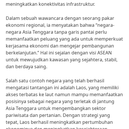
meningkatkan konektivitas infrastruktur.
Dalam sebuah wawancara dengan seorang pakar
ekonomi regional, ia menyatakan bahwa “negara-
negara Asia Tenggara tanpa garis pantai perlu
memanfaatkan peluang yang ada untuk memperkuat
kerjasama ekonomi dan mengejar pembangunan
berkelanjutan.” Hal ini sejalan dengan visi ASEAN
untuk mewujudkan kawasan yang sejahtera, stabil,
dan berdaya saing.
Salah satu contoh negara yang telah berhasil
mengatasi tantangan ini adalah Laos, yang memiliki
akses terbatas ke laut namun mampu memanfaatkan
posisinya sebagai negara yang terletak di jantung
Asia Tenggara untuk mengembangkan sektor
pariwisata dan pertanian. Dengan strategi yang
tepat, Laos berhasil meningkatkan pertumbuhan