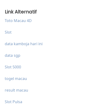
Link Alternatif
Toto Macau 4D
Slot
data kamboja hari ini
data sgp
Slot 5000
togel macau
result macau
Slot Pulsa