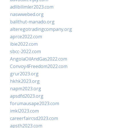
adlibilimler2023.com
naswwebed.org
balithut-manado.org
alteregotradingcompany.org
aprce2022.com
ibie2022.com
sbcc-2022.com
AngolaOilAndGas2022.com
Convoy4Freedom2022.com
grur2023.org
hkhk2023.org
napm2023.org
apsdfd2023.org
forumausape2023.com
imkl2023.com
careerfaircsd2023.com
apsth2023.com