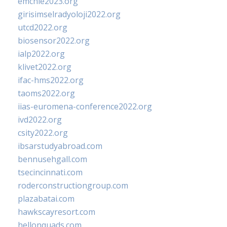
emchie2023.org
girisimselradyoloji2022.org
utcd2022.org
biosensor2022.org
ialp2022.org
klivet2022.org
ifac-hms2022.org
taoms2022.org
iias-euromena-conference2022.org
ivd2022.org
csity2022.org
ibsarstudyabroad.com
bennusehgall.com
tsecincinnati.com
roderconstructiongroup.com
plazabatai.com
hawkscayresort.com
hellonquads.com