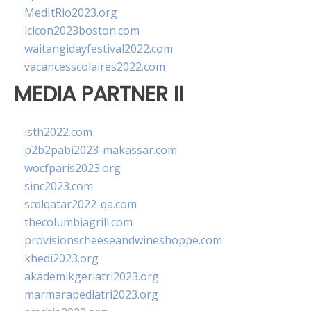
MedItRio2023.org
lcicon2023boston.com
waitangidayfestival2022.com
vacancesscolaires2022.com
MEDIA PARTNER II
isth2022.com
p2b2pabi2023-makassar.com
wocfparis2023.org
sinc2023.com
scdlqatar2022-qa.com
thecolumbiagrill.com
provisionscheeseandwineshoppe.com
khedi2023.org
akademikgeriatri2023.org
marmarapediatri2023.org