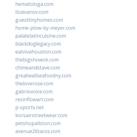
hematologa.com
lizaivanov.com
guesttinyhomes.com
home-plow-by-meyer.com
palatelatincuisine.com
blackdoglegacy.com
eatvivahouston.com
thebigshowok.com
chimeandstave.com
greatwallseafoodny.com
theloverose.com
gabriovoice.com
resinflowart.com
p-sports.net
korsairstreetwear.com
petshopallston.com
avenue26tacos.com