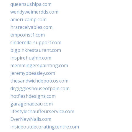
queensushipa.com
wendyweimerdds.com
ameri-camp.com
hrsreceivables.com
empconst1.com
cinderella-support.com
bigpinkrestaurant.com
inspirehuahin.com
memmingerspainting.com
jeremypbeasley.com
thesandwichdepotcos.com
drgiggleshouseofpain.com
hotflashdesigns.com
garagenadeau.com
lifestylechauffeurservice.com
EverNewNails.com
insideoutdecoratingcentre.com