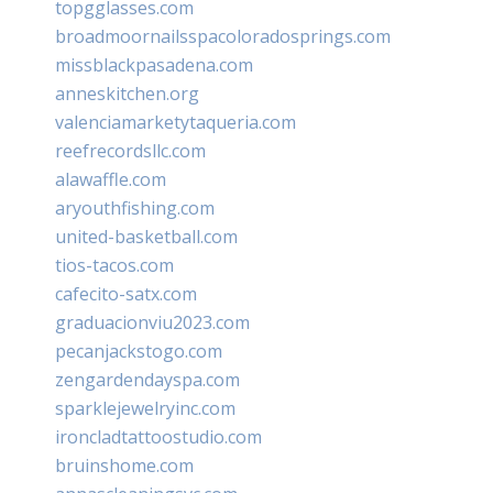
topgglasses.com
broadmoornailsspacoloradosprings.com
missblackpasadena.com
anneskitchen.org
valenciamarketytaqueria.com
reefrecordsllc.com
alawaffle.com
aryouthfishing.com
united-basketball.com
tios-tacos.com
cafecito-satx.com
graduacionviu2023.com
pecanjackstogo.com
zengardendayspa.com
sparklejewelryinc.com
ironcladtattoostudio.com
bruinshome.com