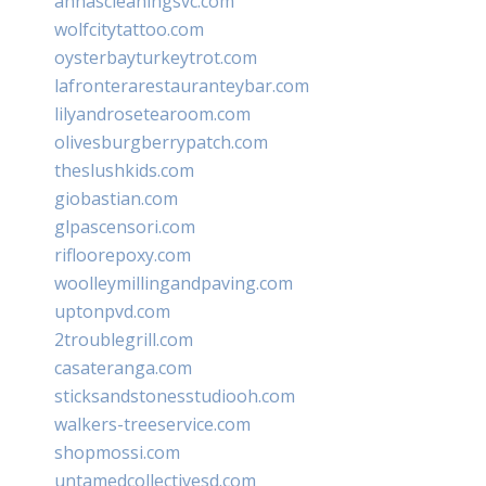
annascleaningsvc.com
wolfcitytattoo.com
oysterbayturkeytrot.com
lafronterarestauranteybar.com
lilyandrosetearoom.com
olivesburgberrypatch.com
theslushkids.com
giobastian.com
glpascensori.com
rifloorepoxy.com
woolleymillingandpaving.com
uptonpvd.com
2troublegrill.com
casateranga.com
sticksandstonesstudiooh.com
walkers-treeservice.com
shopmossi.com
untamedcollectivesd.com