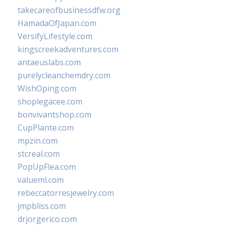
takecareofbusinessdfw.org
HamadaOfJapan.com
VersifyLifestyle.com
kingscreekadventures.com
antaeuslabs.com
purelycleanchemdry.com
WishOping.com
shoplegacee.com
bonvivantshop.com
CupPlante.com
mpzin.com
stcreal.com
PopUpFlea.com
valueml.com
rebeccatorresjewelry.com
jmpbliss.com
drjorgerico.com