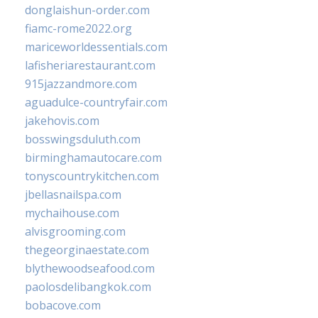
donglaishun-order.com
fiamc-rome2022.org
mariceworldessentials.com
lafisheriarestaurant.com
915jazzandmore.com
aguadulce-countryfair.com
jakehovis.com
bosswingsduluth.com
birminghamautocare.com
tonyscountrykitchen.com
jbellasnailspa.com
mychaihouse.com
alvisgrooming.com
thegeorginaestate.com
blythewoodseafood.com
paolosdelibangkok.com
bobacove.com