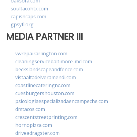
oaksofa.com
soultacohtx.com
capishcaps.com
gpsyfl.org
MEDIA PARTNER III
vwrepairarlington.com
cleaningservicebaltimore-md.com
beckslandscapeandfence.com
vistaaltadelveramendi.com
coastlinecateringnc.com
cuesburgershouston.com
psicologiaespecializadaencampeche.com
dmtacos.com
crescentstreetprinting.com
hornopizza.com
driveadragster.com