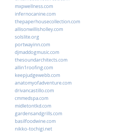
mxpwellness.com
infernocanine.com
thepaperhousecollection.com
allisonwillisholley.com
solslite.org
portwayinn.com
djmaddogmusic.com
thesoundarchitects.com
allin1roofing.com
keepjudgewebb.com
anatomyofadventure.com
drivancastillo.com
cmmedspa.com
midletontkd.com
gardensandgrills.com
basilfoodwine.com
nikko-tochigi.net