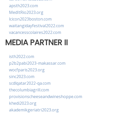
apsth2023.com
MedItRio2023.org
lcicon2023boston.com
waitangidayfestival2022.com
vacancesscolaires2022.com
MEDIA PARTNER II
isth2022.com
p2b2pabi2023-makassar.com
wocfparis2023.org
sinc2023.com
scdlqatar2022-qa.com
thecolumbiagrill.com
provisionscheeseandwineshoppe.com
khedi2023.org
akademikgeriatri2023.org