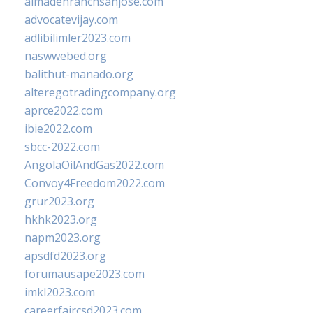
almadenranchsanjose.com
advocatevijay.com
adlibilimler2023.com
naswwebed.org
balithut-manado.org
alteregotradingcompany.org
aprce2022.com
ibie2022.com
sbcc-2022.com
AngolaOilAndGas2022.com
Convoy4Freedom2022.com
grur2023.org
hkhk2023.org
napm2023.org
apsdfd2023.org
forumausape2023.com
imkl2023.com
careerfaircsd2023.com