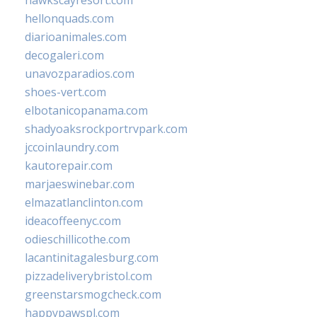
hawkscayresort.com
hellonquads.com
diarioanimales.com
decogaleri.com
unavozparadios.com
shoes-vert.com
elbotanicopanama.com
shadyoaksrockportrvpark.com
jccoinlaundry.com
kautorepair.com
marjaeswinebar.com
elmazatlanclinton.com
ideacoffeenyc.com
odieschillicothe.com
lacantinitagalesburg.com
pizzadeliverybristol.com
greenstarsmogcheck.com
happypawspl.com