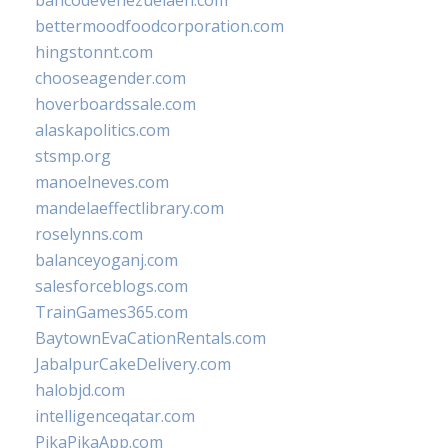
bancodevenezuelaen.com
bettermoodfoodcorporation.com
hingstonnt.com
chooseagender.com
hoverboardssale.com
alaskapolitics.com
stsmp.org
manoelneves.com
mandelaeffectlibrary.com
roselynns.com
balanceyoganj.com
salesforceblogs.com
TrainGames365.com
BaytownEvaCationRentals.com
JabalpurCakeDelivery.com
halobjd.com
intelligenceqatar.com
PikaPikaApp.com