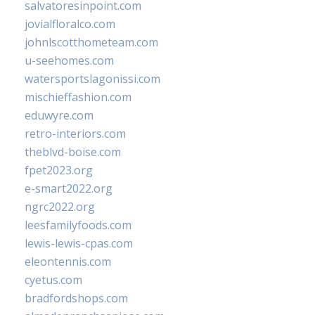
salvatoresinpoint.com
jovialfloralco.com
johnlscotthometeam.com
u-seehomes.com
watersportslagonissi.com
mischieffashion.com
eduwyre.com
retro-interiors.com
theblvd-boise.com
fpet2023.org
e-smart2022.org
ngrc2022.org
leesfamilyfoods.com
lewis-lewis-cpas.com
eleontennis.com
cyetus.com
bradfordshops.com