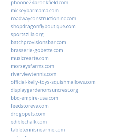
phoone24brookfield.com
mickeybarmama.com
roadwayconstructioninc.com
shopdragonflyboutique.com
sportszilla.org
batchprovisionsbar.com
brasserie-gobette.com
musicrearte.com
morseysfarms.com
riverviewtennis.com
official-kelly-toys-squishmallows.com
displaygardenonsuncrest.org
bbq-empire-usa.com
feedstoreva.com
drogopets.com
ediblechalk.com
tabletennisnearme.com