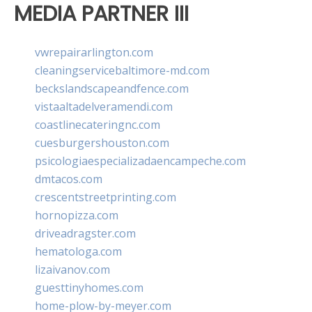
MEDIA PARTNER III
vwrepairarlington.com
cleaningservicebaltimore-md.com
beckslandscapeandfence.com
vistaaltadelveramendi.com
coastlinecateringnc.com
cuesburgershouston.com
psicologiaespecializadaencampeche.com
dmtacos.com
crescentstreetprinting.com
hornopizza.com
driveadragster.com
hematologa.com
lizaivanov.com
guesttinyhomes.com
home-plow-by-meyer.com