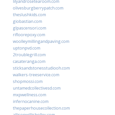
lilyandrosetearoom.com
olivesburgberrypatch.com
theslushkids.com
giobastian.com
glpascensori.com
rifloorepoxy.com
woolleymillingandpaving.com
uptonpvd.com
2troublegrill.com
casateranga.com
sticksandstonesstudiooh.com
walkers-treeservice.com
shopmossi.com
untamedcollectivesd.com
mxpwellness.com
infernocanine.com
thepaperhousecollection.com
allisonwillisholley.com