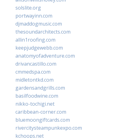
solslite.org
portwayinn.com
djmaddogmusic.com
thesoundarchitects.com
allin1roofing.com
keepjudgewebb.com
anatomyofadventure.com
drivancastillo.com
cmmedspa.com
midletontkd.com
gardensandgrills.com
basilfoodwine.com
nikko-tochigi.net
caribbean-corner.com
bluemoongiftcards.com
rivercitysteampunkexpo.com
kchoops.net