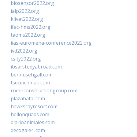
biosensor2022.org
ialp2022.org
klivet2022.org
ifac-hms2022.org
taoms2022.org
iias-euromena-conference2022.org
ivd2022.org
csity2022.org
ibsarstudyabroad.com
bennusehgall.com
tsecincinnati.com
roderconstructiongroup.com
plazabatai.com
hawkscayresort.com
hellonquads.com
diarioanimales.com
decogaleri.com