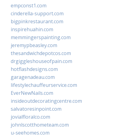
empconst1.com
cinderella-support.com
bigpinkrestaurant.com
inspirehuahin.com
memmingerspainting.com
jeremypbeasley.com
thesandwichdepotcos.com
drgiggleshouseofpain.com
hotflashdesigns.com
garagenadeau.com
lifestylechauffeurservice.com
EverNewNails.com
insideoutdecoratingcentre.com
salvatoresinpoint.com
jovialfloralco.com
johnlscotthometeam.com
u-seehomes.com