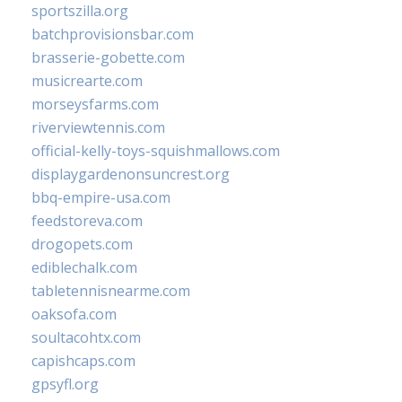
sportszilla.org
batchprovisionsbar.com
brasserie-gobette.com
musicrearte.com
morseysfarms.com
riverviewtennis.com
official-kelly-toys-squishmallows.com
displaygardenonsuncrest.org
bbq-empire-usa.com
feedstoreva.com
drogopets.com
ediblechalk.com
tabletennisnearme.com
oaksofa.com
soultacohtx.com
capishcaps.com
gpsyfl.org