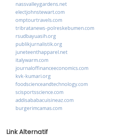
nassvalleygardens.net
electjohnstewart.com
omptourtravels.com
tribratanews-polreskebumen.com
rsudbayuasih.org
publikjurnalistik.org
juneteenthapparel.net
italywarm.com
journaloffinanceeconomics.com
kvk-kumari.org
foodscienceandtechnology.com
scisportsscience.com
addisababacuisineaz.com
burgerimcamas.com
Link Alternatif