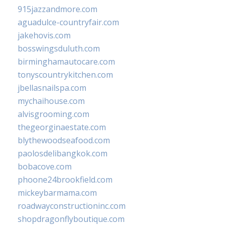
915jazzandmore.com
aguadulce-countryfair.com
jakehovis.com
bosswingsduluth.com
birminghamautocare.com
tonyscountrykitchen.com
jbellasnailspa.com
mychaihouse.com
alvisgrooming.com
thegeorginaestate.com
blythewoodseafood.com
paolosdelibangkok.com
bobacove.com
phoone24brookfield.com
mickeybarmama.com
roadwayconstructioninc.com
shopdragonflyboutique.com