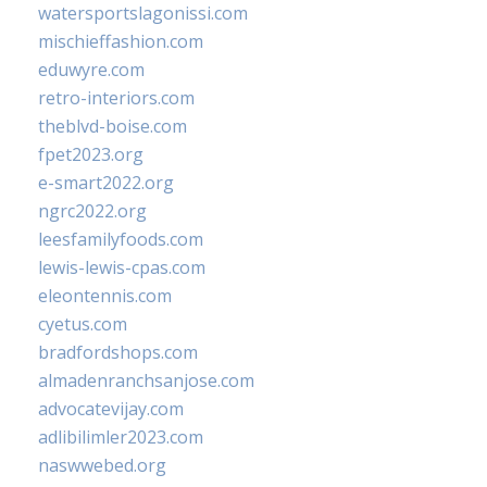
watersportslagonissi.com
mischieffashion.com
eduwyre.com
retro-interiors.com
theblvd-boise.com
fpet2023.org
e-smart2022.org
ngrc2022.org
leesfamilyfoods.com
lewis-lewis-cpas.com
eleontennis.com
cyetus.com
bradfordshops.com
almadenranchsanjose.com
advocatevijay.com
adlibilimler2023.com
naswwebed.org