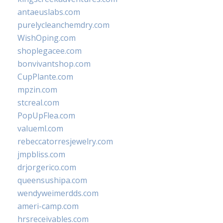
antaeuslabs.com
purelycleanchemdry.com
WishOping.com
shoplegacee.com
bonvivantshop.com
CupPlante.com
mpzin.com
stcreal.com
PopUpFlea.com
valueml.com
rebeccatorresjewelry.com
jmpbliss.com
drjorgerico.com
queensushipa.com
wendyweimerdds.com
ameri-camp.com
hrsreceivables.com