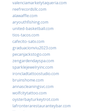
valenciamarketytaqueria.com
reefrecordsllc.com
alawaffle.com
aryouthfishing.com
united-basketball.com
tios-tacos.com
cafecito-satx.com
graduacionviu2023.com
pecanjackstogo.com
zengardendayspa.com
sparklejewelryinc.com
ironcladtattoostudio.com
bruinshome.com
annascleaningsvc.com
wolfcitytattoo.com
oysterbayturkeytrot.com
lafronterarestauranteybar.com