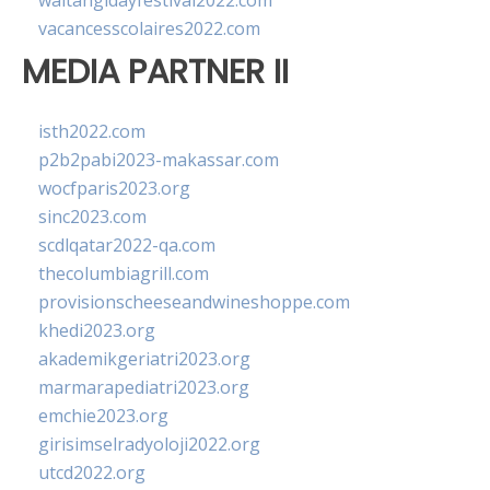
waitangidayfestival2022.com
vacancesscolaires2022.com
MEDIA PARTNER II
isth2022.com
p2b2pabi2023-makassar.com
wocfparis2023.org
sinc2023.com
scdlqatar2022-qa.com
thecolumbiagrill.com
provisionscheeseandwineshoppe.com
khedi2023.org
akademikgeriatri2023.org
marmarapediatri2023.org
emchie2023.org
girisimselradyoloji2022.org
utcd2022.org