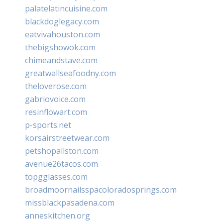
palatelatincuisine.com
blackdoglegacy.com
eatvivahouston.com
thebigshowok.com
chimeandstave.com
greatwallseafoodny.com
theloverose.com
gabriovoice.com
resinflowart.com
p-sports.net
korsairstreetwear.com
petshopallston.com
avenue26tacos.com
topgglasses.com
broadmoornailsspacoloradosprings.com
missblackpasadena.com
anneskitchen.org