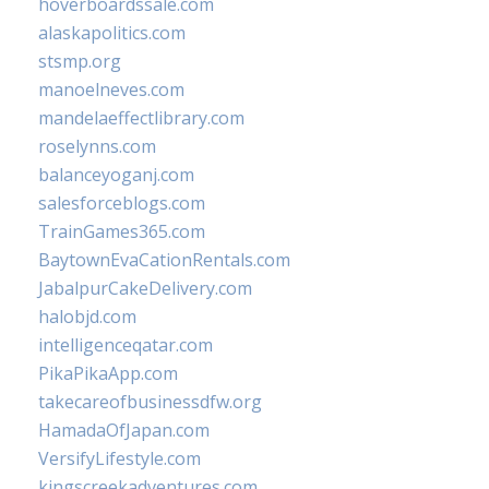
hoverboardssale.com
alaskapolitics.com
stsmp.org
manoelneves.com
mandelaeffectlibrary.com
roselynns.com
balanceyoganj.com
salesforceblogs.com
TrainGames365.com
BaytownEvaCationRentals.com
JabalpurCakeDelivery.com
halobjd.com
intelligenceqatar.com
PikaPikaApp.com
takecareofbusinessdfw.org
HamadaOfJapan.com
VersifyLifestyle.com
kingscreekadventures.com