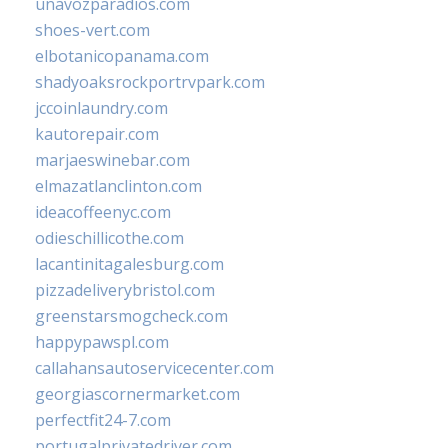
unavozparadios.com
shoes-vert.com
elbotanicopanama.com
shadyoaksrockportrvpark.com
jccoinlaundry.com
kautorepair.com
marjaeswinebar.com
elmazatlanclinton.com
ideacoffeenyc.com
odieschillicothe.com
lacantinitagalesburg.com
pizzadeliverybristol.com
greenstarsmogcheck.com
happypawspl.com
callahansautoservicecenter.com
georgiascornermarket.com
perfectfit24-7.com
portugalprivatedriver.com